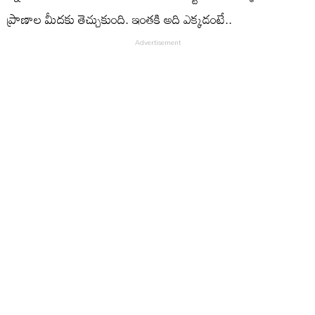
ప్రాణాల మీదకు తెచ్చుకుంది. ఇంతకి అది ఎక్కడంటే..