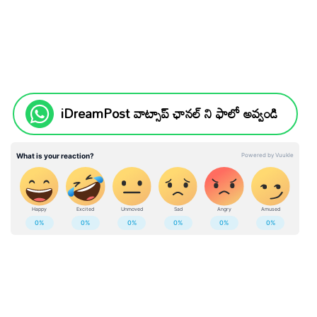
iDreamPost వాట్సాప్ ఛానల్ ని ఫాలో అవ్వండి