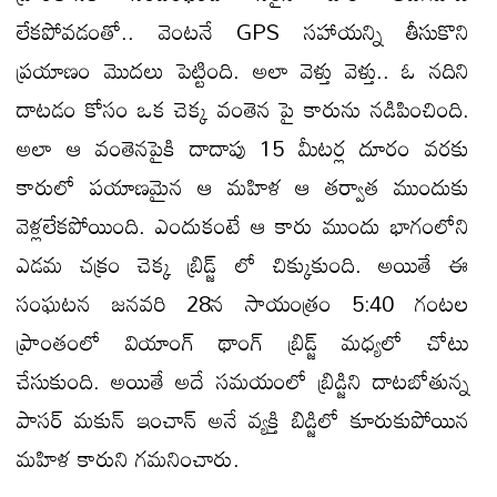
లేకపోవడంతో.. వెంటనే GPS సహాయన్ని తీసుకొని
ప్రయాణం మొదలు పెట్టింది. అలా వెళ్తు వెళ్తు.. ఓ నదిని
దాటడం కోసం ఒక చెక్క వంతెన పై కారును నడిపించింది.
అలా ఆ వంతెనపైకి దాదాపు 15 మీటర్ల దూరం వరకు
కారులో పయాణమైన ఆ మహిళ ఆ తర్వాత ముందుకు
వెళ్లలేకపోయింది. ఎందుకంటే ఆ కారు ముందు భాగంలోని
ఎడమ చక్రం చెక్క బ్రిడ్జ్ లో చిక్కుకుంది. అయితే ఈ
సంఘటన జనవరి 28న సాయంత్రం 5:40 గంటల
ప్రాంతంలో వియాంగ్ థాంగ్ బ్రిడ్జ్ మధ్యలో చోటు
చేసుకుంది. అయితే అదే సమయంలో బ్రిడ్జిని దాటబోతున్న
పాసర్ మకున్ ఇంచాన్ అనే వ్యక్తి బిడ్జిలో కూరుకుపోయిన
మహిళ కారుని గమనించారు.