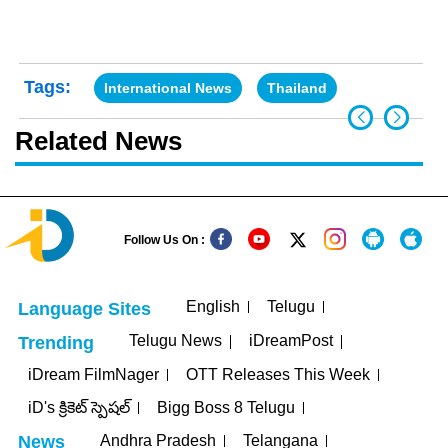
Tags:
International News
Thailand
Related News
Follow Us On :
English
Telugu
Language Sites
Telugu News
iDreamPost
Trending
iDream FilmNager
OTT Releases This Week
iD's క్రికెట్ స్పెషల్
Bigg Boss 8 Telugu
Andhra Pradesh
Telangana
News