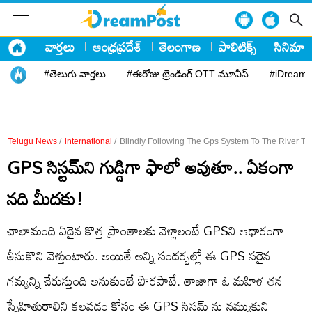
వార్తలు
ఆంధ్రప్రదేశ్
తెలంగాణ
పాలిటిక్స్
సినిమా
#తెలుగు వార్తలు
#ఈరోజు ట్రెండింగ్ OTT మూవీస్
#iDreamP
Telugu News
/
international
/
Blindly Following The Gps System To The River T
GPS సిస్టమ్‌ని గుడ్డిగా ఫాలో అవుతూ.. ఏకంగా
నది మీదకు!
చాలామంది ఏదైన కొత్త ప్రాంతాలకు వెళ్లాలంటే GPSని ఆధారంగా
తీసుకొని వెళ్తుంటారు. అయితే అన్ని సందర్భల్లో ఈ GPS సరైన
గమ్యన్ని చేరుస్తుంది అనుకుంటే పొరపాటే. తాజాగా ఓ మహిళ తన
స్నేహితురాలిని కలవడం కోసం ఈ GPS సిస్టమ్ ను నమ్ముకుని