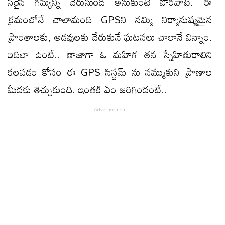
సరైన గమ్యన్ని చేరుస్తుంది అనుకుంటే పొరపాటే. ఈ
క్రమంలోనే చాలామంది GPSని నమ్మి నిర్మానుష్యమైన
ప్రాంతాలకు, అడవులకు చేరుకునే ఘటనలు చాలానే విన్నాం.
ఇదిలా ఉంటే.. తాజాగా ఓ మహిళ తన స్నేహితురాలిని
కలవడం కోసం ఈ GPS సిస్టమ్ ను నమ్ముకుని ప్రాణాల
మీదకు తెచ్చుకుంది. ఇంతకి ఏం జరిగిందంటే..