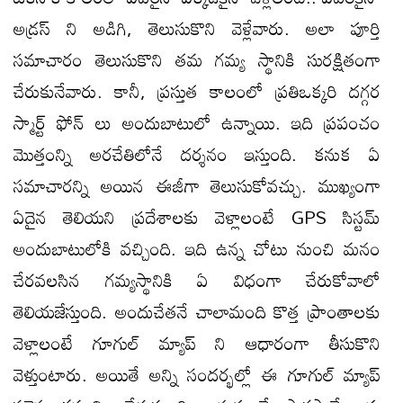
అడ్రస్ ని అడిగి, తెలుసుకొని వెళ్లేవారు. అలా పూర్తి
సమాచారం తెలుసుకొని తమ గమ్య స్థానికి సురక్షితంగా
చేరుకునేవారు. కానీ, ప్రస్తుత కాలంలో ప్రతిఒక్కరి దగ్గర
స్మార్ట్ ఫోన్ లు అందుబాటులో ఉన్నాయి. ఇది ప్రపంచం
మొత్తంన్ని అరచేతిలోనే దర్శనం ఇస్తుంది. కనుక ఏ
సమాచారన్ని అయిన ఈజీగా తెలుసుకోవచ్చు. ముఖ్యంగా
ఏదైన తెలియని ప్రదేశాలకు వెళ్లాలంటే GPS సిస్టమ్
అందుబాటులోకి వచ్చింది. ఇది ఉన్న చోటు నుంచి మనం
చేరవలసిన గమ్యస్థానికి ఏ విధంగా చేరుకోవాలో
తెలియజేస్తుంది. అందుచేతనే చాలామంది కొత్త ప్రాంతాలకు
వెళ్లాలంటే గూగుల్ మ్యాప్ ని ఆధారంగా తీసుకొని
వెళ్తుంటారు. అయితే అన్ని సందర్భల్లో ఈ గూగుల్ మ్యాప్