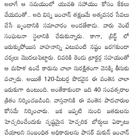
అలాగే ఆ సమయంలో యువతి సహాయం కోసం కేకలు
వేయడంతో.. అది విన్న ఇంచాన్ తక్షణమే అత్యవసర సేవలు
చేసే బృందానికి సమాచారం అందజేశాడు. వారు వెంటే
సంఘటనా స్థలానికి చేరుకున్నారు. కాగా, బ్రిడ్జ్ లో
ఇరుక్కుపోయిన వాహనాన్ని ఎటువంటి నష్టం జరగకుండా
చర్యలు మొదలుపెట్టారు. చివరికి రెండు ట్రాక్టర్ల సహయంతో
ఆ మహిళ ఉండే కారును చాలా సురక్షితంగా వెనక్కి తీసుకు
వచ్చారు. అయితే 120-మీటర్ల పొడవైన ఈ వంతెన చాలా
ఇరుకుగా ఉంటుంది. అంతేకాకుండా ఇది 40 సంవత్సరాల
క్రితం నిర్మించబడింది. వాస్తవానికి ఈ వంతెన పాదచారుల
కోసమే నిర్మించారు. ఇక ఇప్పటి నుంచి ఇతరులను
హెచ్చరించేందుకు స్పష్టమైన హెచ్చరిక బోర్డులు ఏర్పాటు
చేయాలని సంబంధిత అధికారులను పాసర్ మకున్ ఇంచాన్