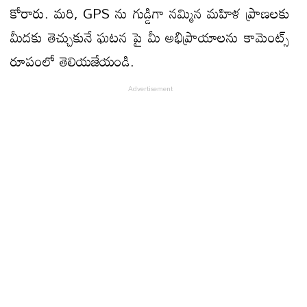
కోరారు. మరి, GPS ను గుడ్డిగా నమ్మిన మహిళ ప్రాణలకు
మీదకు తెచ్చుకునే ఘటన పై మీ అభిప్రాయాలను కామెంట్స్
రూపంలో తెలియజేయండి.