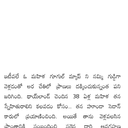
ఇటీవలే ఓ మహిళ గూగుల్ మ్యాప్ ని నమ్మి గుడ్డిగా
వెళ్లడంతో అర చేతిలో ప్రాణలు దక్కించుకున్నంత పని
జరిగింది. థాయ్‌లాండ్‌ చెందిన 38 ఏళ్ల మహిళ తన
స్నేహితురాలిని కలవడం కోసం.. తన హూండా సెడాన్
కారులో ప్రయాణించింది. అయితే తాను వెళ్లవలసిన
ప్రాంతానికి సంబంధించి సరైన దారి ఆవగహణ