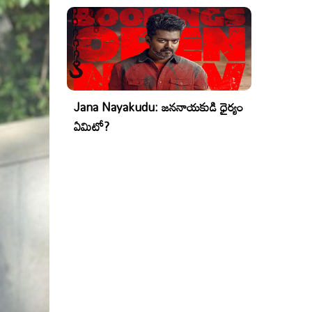
Jana Nayakudu: జననాయకుడి ధైర్యం
ఏమిటో?