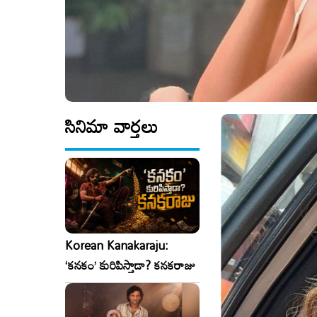
సినిమా వార్తలు
Korean Kanakaraju:
‘కనకం’ కురిపిస్తాడా? కనకరాజు