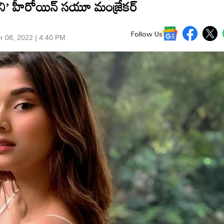
‘గని’ హీరోయిన్ సయూ మంజ్రేకర్
Follow Us
r 08, 2022 | 4:40 PM