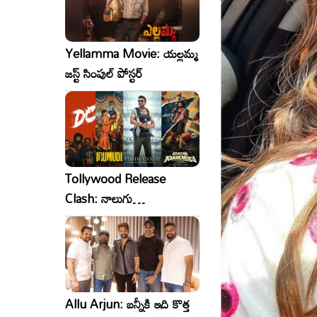
Yellamma Movie: యల్లమ్మ
జస్ట్ సింపుల్ పోస్టర్
Tollywood Release
Clash: నాలుగు
సినిమాలు..ఒకేసారి..ఎందుకో?
Allu Arjun: బన్నీకి ఇది కొత్త