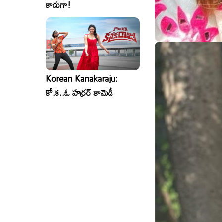
కాదుగా!
Korean Kanakaraju:
కో.క..ఓ హర్రర్ కామెడీ