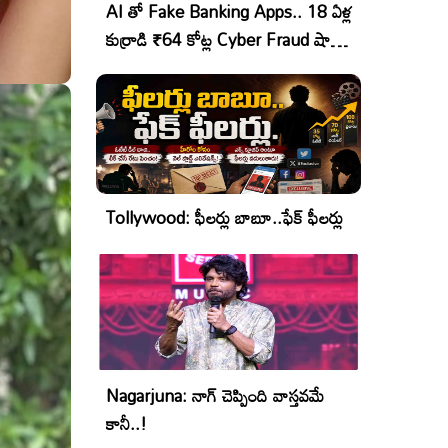
AI తో Fake Banking Apps.. 18 ఏళ్ల
కుర్రాడి ₹64 కోట్ల Cyber Fraud షాకింగ్
ఆపరేషన్!
Tollywood: ఫీలర్లు బాబూ..ఫేక్ ఫీలర్లు
Nagarjuna: నాగ్ చెప్పింది వాస్తవమే
కానీ..!