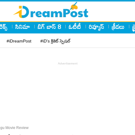
ిక్స్
సినిమా
బిగ్ బాస్ 8
ఓటీటీ
రివ్యూస్
క్రీడలు
క
#iDreamPost
#iD's క్రికెట్ స్పెషల్
ugu Movie Review