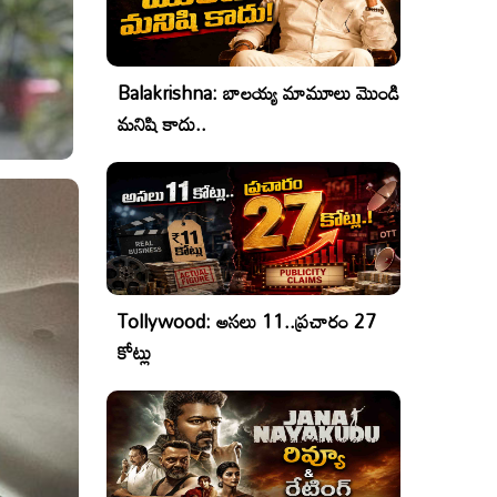
Balakrishna: బాలయ్య మామూలు మొండి
మనిషి కాదు..
Tollywood: అసలు 11..ప్రచారం 27
కోట్లు