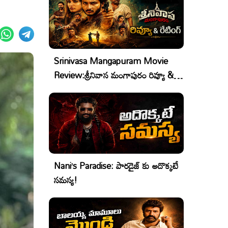
Srinivasa Mangapuram Movie
Review:శ్రీనివాస మంగాపురం రివ్యూ &
రేటింగ్
Nani’s Paradise: పారడైజ్ కు అదొక్కటే
సమస్య!