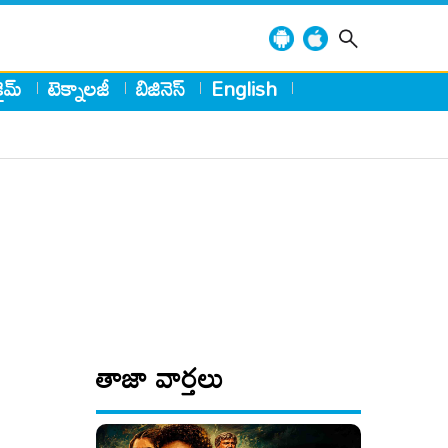
్రైమ్
టెక్నాలజీ
బిజినెస్
English
తాజా వార్తలు