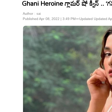
Ghani Heroine గ్లామర్ షో క్వీన్ .. 
Author :
sai
Published Apr 08, 2022 | 3:49 PM
⚊
Updated
Updated Ap