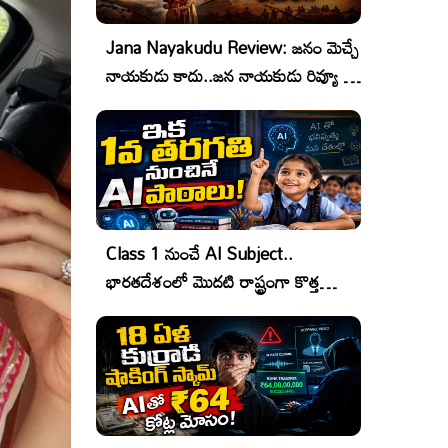
Jana Nayakudu Review: జనం మెచ్చే
నాయకుడు కాదు..జన నాయకుడు రివ్యూ &
రేటింగ్!
Class 1 నుంచే AI Subject..
భారతదేశంలో మొదటి రాష్ట్రంగా కొత్త
చరిత్ర!