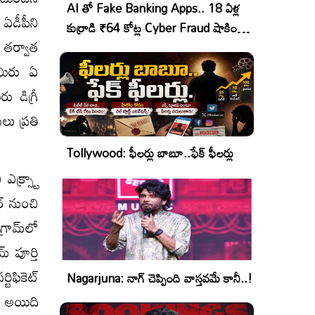
AI తో Fake Banking Apps.. 18 ఏళ్ల
ఏడీపీని
కుర్రాడి ₹64 కోట్ల Cyber Fraud షాకింగ్
‌ తర్వాత
ఆపరేషన్!
 మీరు ఏ
ు డిగ్రీ
ులు ప్రతి
Tollywood: ఫీలర్లు బాబూ..ఫేక్ ఫీలర్లు
ఎక్స్ట్రా
ర్ నుంచి
్రామ్​లో
్ పూర్తి
టిఫికెట్
Nagarjuna: నాగ్ చెప్పింది వాస్తవమే కానీ..!
. అయిది