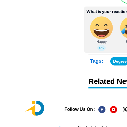
Tags:
Degree
Related N
Follow Us On :