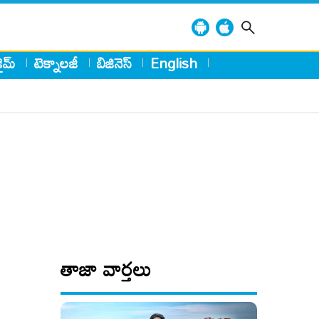
్రైమ్
టెక్నాలజీ
బిజినెస్
English
తాజా వార్తలు