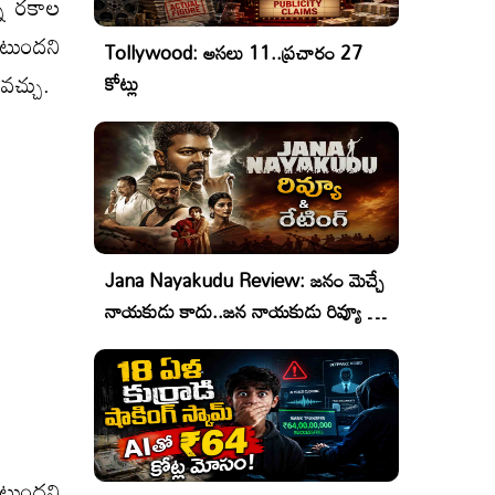
ని రకాల
ంటుందని
Tollywood: అసలు 11..ప్రచారం 27
ోవచ్చు.
కోట్లు
Jana Nayakudu Review: జనం మెచ్చే
నాయకుడు కాదు..జన నాయకుడు రివ్యూ &
రేటింగ్!
ంటుందని