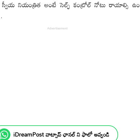
్థి స్వీయ నియంత్రిత అంటే సెల్ఫ్ కంట్రోల్ నోటు రాయాల్సి ఉ
.
iDreamPost వాట్సాప్ ఛానల్ ని ఫాలో అవ్వండి