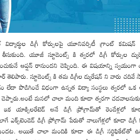
్ విద్యార్థుల డిగ్రీ కోర్సులపై యూనివర్సిటీ గ్రాంట్ కమిషన
్ తీసుకుంది. యూజీ స్టూడెంట్స్ కి త్వరలో డిగ్రీ కోర్సుల డ్యు
ిగించుకునే ఆప్షన్​ రానుందని చెప్పింది. ఈ విషయాన్ని స్వయంగ
ర్ తెలిపారు. స్టూడెంట్స్ కి తమ డిగ్రీల డ్యురేషన్ ని వారు చదివే స
 లేదా పొడిగించే విధంగా ఉన్నత విద్యా సంస్థలు త్వరలో ఒక ఆప
ుగా చెప్పారు.అంటే మనలో చాలా మంది కూడా త్వరగా చదవాలనుకు
 యాక్సిలరేటెడ్ అనే డిగ్రీ ప్రోగ్రామ్‌తో రెండేళ్లలో కూడా
గే ఎక్స్‌టెండెడ్ డిగ్రీ ప్రోగ్రామ్ పేరుతో నాలుగేళ్లలో కూడా డిగ్రీ
్ ఉందట. అయితే చాలా మందికి కూడా ఈ డిగ్రీ సర్టిఫికేట్‌తో ఉద