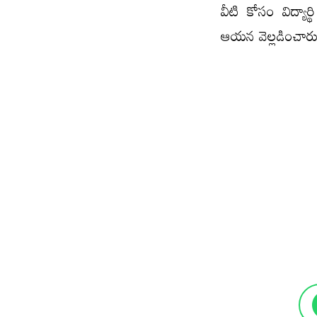
వీటి కోసం విద్యార
ఆయన వెల్లడించారు