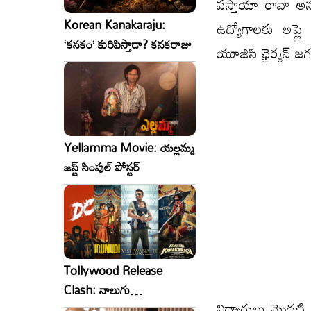
వస్తాయా రావా అన
Korean Kanakaraju:
ఉద్యోగాలకు అప్లై
‘కనకం’ కురిపిస్తాడా? కనకరాజు
యూజిసి ఛైర్మన్ జగదీ
Yellamma Movie: యల్లమ్మ
జస్ట్ సింపుల్ పోస్టర్
Tollywood Release
Clash: నాలుగు
విద్యార్థులు మొద
సినిమాలు..ఒకేసారి..ఎందుకో?