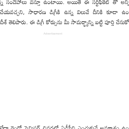
్న సందేహాలు వస్తూ ఉంటాయి. అయితే ఈ సర్టిఫికెట్ తో అన్
 చేయవచ్చని, సాధారణ డిగ్రీకి ఉన్న విలువే దీనికి కూడా ఉ
శ్ తెలిపారు. ఈ డిగ్రీ కోర్సును మీ సామర్థ్యాన్ని బట్టి పూర్తి చేసుక
టి లేదా రెండో సెమిస్టర్ చివరలో ఏడీపీని ఎంచుకునే అవకాశం ఉ