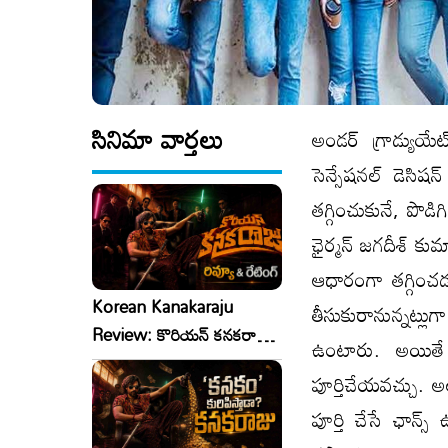
సినిమా వార్తలు
అండర్ గ్రాడ్యుయేట
సెన్సేషనల్ డెసిషన
తగ్గించుకునే, పొడ
ఛైర్మన్ జగదీశ్ కుమా
ఆధారంగా తగ్గించడం
Korean Kanakaraju
తీసుకురానున్నట్ల
Review: కొరియన్ కనకరాజు
ఉంటారు. అయితే ఇక
రివ్యూ & రేటింగ్!
పూర్తిచేయవచ్చు. అలా
పూర్తి చేసే ఛాన్స