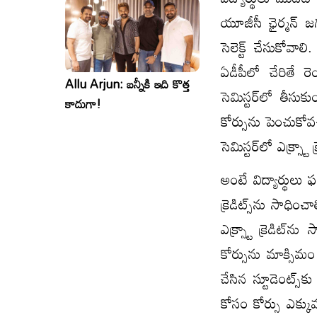
యూజీసీ ఛైర్మన్ జగ
సెలెక్ట్ చేసుకోవాల
ఏడీపీలో చేరితే 
Allu Arjun: బన్నీకి ఇది కొత్త
సెమిస్టర్‌లో తీసుక
కాదుగా!
కోర్సును పెంచుకోవచ్చ
సెమిస్టర్‌లో ఎక్స్ట్రా
అంటే విద్యార్థులు ఫస
క్రెడిట్స్​ను సాధిం
ఎక్స్ట్రా క్రెడిట్
కోర్సును మాక్సిమం ర
చేసిన స్టూడెంట్స్​క
కోసం కోర్సు ఎక్క