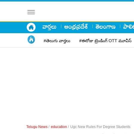
వార్తలు
ఆంధ్రప్రదేశ్
తెలంగాణ
పాలిట
#తెలుగు వార్తలు
#ఈరోజు ట్రెండింగ్ OTT మూవీస్
Telugu News
/
education
/
Ugc New Rules For Degree Students