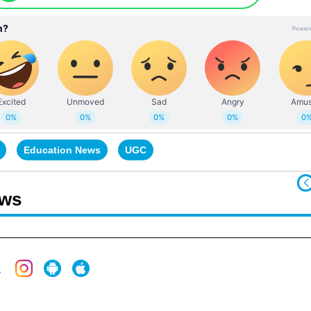
Education News
UGC
ews