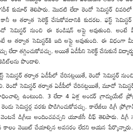
దీశ్ కుమార్ తెలిపారు. మొదటి లేదా రెండో సెమిస్టర్ చివరిలో 
ి. కానీ ఆ తర్వాత సెలెక్ట్ చేసుకోవడానికి కుదరట. ఫస్ట్ సెమిస్టర్
రెండో సెమిస్టర్ నుంచి ఈ కండిషన్ అప్లై అవుతుంది. అంటే
ుంటే ఆ తర్వాత సెమిస్టర్‌కి ఇది అప్లై అవుతుంది. ఈ విధంగా మీర
ు లేదా తగ్గించుకోవచ్చు. అయితే ఏడీపీని సెలెక్ట్ చేసుకునే విద్యార్థ
 క్రెడిట్‌లను పొందాలి.
్ట్ సెమిస్టర్ తర్వాత ఏడీపీలో చేరినట్లయితే, రెండో సెమిస్టర్ నుంచి 
చాలి. రెండో సెమిస్టర్ తర్వాత ఏడీపీలో చేరినట్లయితే, మూడో సెమిస్ట
​ను సాధించాల్సి ఉంటుంది. 3 లేదా 4 ఏళ్ల అండర్ గ్రాడ్యుయేట్ ప్రోగ
ెండు సెమిస్టర్ల వరకు పొడిగించుకోవచ్చు. కాలేజీలు డిగ్రీ ప్రోగ్రామ
ు వెంటనే డిగ్రీలు అందించవచ్చని యూజీసీ చీఫ్ తెలిపారు. డిగ్రీ సర్
ువ కాలం వెయిట్ చేయాల్సిన అవసరం లేదని ఆయన పేర్కొన్నారు