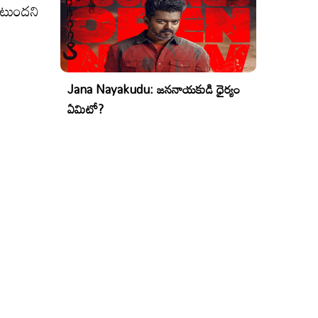
ంటుందని
Jana Nayakudu: జననాయకుడి ధైర్యం
ఏమిటో?