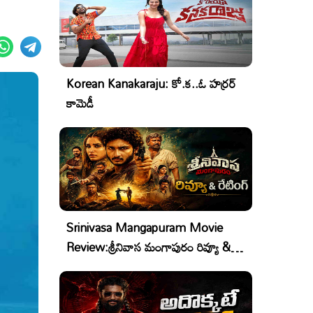
Korean Kanakaraju: కో.క..ఓ హర్రర్
కామెడీ
Srinivasa Mangapuram Movie
Review:శ్రీనివాస మంగాపురం రివ్యూ &
రేటింగ్