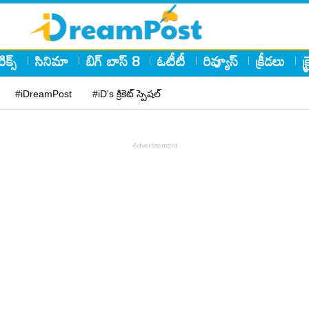
ిక్స్
సినిమా
బిగ్ బాస్ 8
ఓటీటీ
రివ్యూస్
క్రీడలు
క
#iDreamPost
#iD's క్రికెట్ స్పెషల్