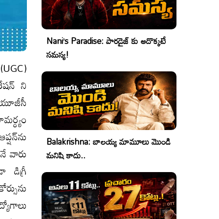
Nani’s Paradise: పారడైజ్ కు అదొక్కటే
సమస్య!
్ (UGC)
రేషన్ ని
ా యూజీసీ
ామర్ధ్యం
్షన్​ను
Balakrishna: బాలయ్య మామూలు మొండి
నే వారు
మనిషి కాదు..
 డిగ్రీ
 కోర్సును
్యోగాలు