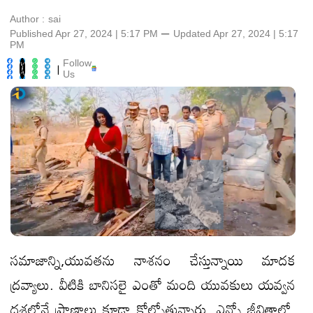
Author :
sai
Published Apr 27, 2024 | 5:17 PM
⚊
Updated
Apr 27, 2024 | 5:17
PM
Follow
|
Us
సమాజాన్ని,యువతను నాశనం చేస్తున్నాయి మాదక
ద్రవ్యాలు. వీటికి బానిసలై ఎంతో మంది యువకులు యవ్వన
దశలోనే ప్రాణాలు కూడా కోల్పోతున్నారు. ఎన్నో జీవితాల్లో,