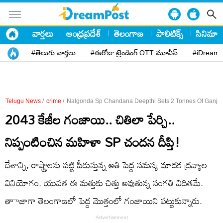
వార్తలు
ఆంధ్రప్రదేశ్
తెలంగాణ
పాలిటిక్స్
సినిమా
#తెలుగు వార్తలు
#ఈరోజు ట్రెండింగ్ OTT మూవీస్
#iDreamP
Telugu News
/
crime
/
Nalgonda Sp Chandana Deepthi Sets 2 Tonnes Of Ganja 
2043 కేజీల గంజాయి.. చితిలా పేర్చి..
నిప్పంటించిన మహిళా SP చందన దీప్తి!
దేశాన్ని, రాష్ట్రాలను పట్టి పీడుస్తున్న అతి పెద్ద సమస్య మాదక ద్రవ్యాల
వినియోగం. యువత ఈ మత్తుకు చిత్తు అవుతున్న సంగతి విదితమే.
తాాజాగా తెలంగాణలో పెద్ద మొత్తంలో గంజాయిని పట్టుకున్నారు.