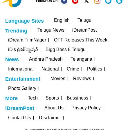
Follow Us On :
English
Telugu
Language Sites
Telugu News
iDreamPost
Trending
iDream FilmNager
OTT Releases This Week
iD's క్రికెట్ స్పెషల్
Bigg Boss 8 Telugu
Andhra Pradesh
Telangana
News
International
National
Crime
Politics
Movies
Reviews
Entertainment
Photo Gallery
Tech
Sports
Bussiness
More
About Us
Privacy Policy
iDreamPost
Contact Us
Disclaimer