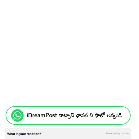
iDreamPost వాట్సాప్ ఛానల్ ని ఫాలో అవ్వండి