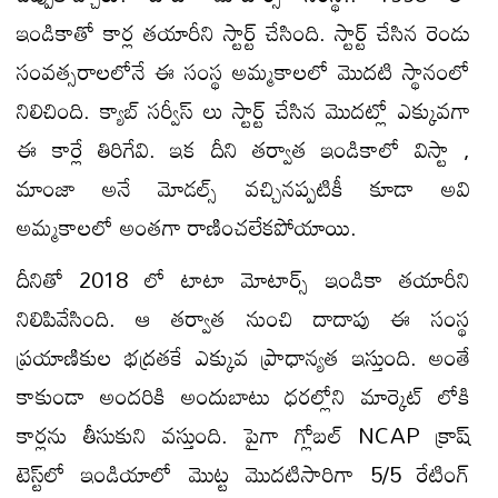
ఇండికాతో కార్ల తయారీని స్టార్ట్ చేసింది. స్టార్ట్ చేసిన రెండు
సంవత్సరాలలోనే ఈ సంస్థ అమ్మకాలలో మొదటి స్థానంలో
నిలిచింది. క్యాబ్ సర్వీస్ లు స్టార్ట్ చేసిన మొదట్లో ఎక్కువగా
ఈ కార్లే తిరిగేవి. ఇక దీని తర్వాత ఇండికాలో విస్టా ,
మాంజా అనే మోడల్స్ వచ్చినప్పటికీ కూడా అవి
అమ్మకాలలో అంతగా రాణించలేకపోయాయి.
దీనితో 2018 లో టాటా మోటార్స్ ఇండికా తయారీని
నిలిపివేసింది. ఆ తర్వాత నుంచి దాదాపు ఈ సంస్థ
ప్రయాణికుల భద్రతకే ఎక్కువ ప్రాధాన్యత ఇస్తుంది. అంతే
కాకుండా అందరికి అందుబాటు ధరల్లోని మార్కెట్ లోకి
కార్లను తీసుకుని వస్తుంది. పైగా గ్లోబల్ NCAP క్రాష్‌
టెస్ట్‌లో ఇండియాలో మొట్ట మొదటిసారిగా 5/5 రేటింగ్‌