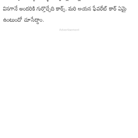
వినగానే అందరికి గుర్తొచ్చేది కార్స్. మరి ఆయన ఫేవరేట్ కార్ ఏమై
ఉంటుందో చూసేద్దాం.