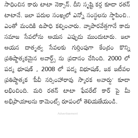
సాధించిన కారు టాటా నెక్సాన్‌. దీని సృష్టి కర్త కూడా రతన్
టాటానే. ఇలా పదుల సంఖ్యలో ఎన్నో సంస్థలను స్థాపించి..
ఎంతో మందికి ఉపాధి కల్పించారు. వ్యాపారవేత్తగానే కాదు
సమాజ సేవలోను ఆయన ఎప్పుడు ముందుటారు. ఇలా
ఆయన దాతృత్వ సేవలకు గుర్తింపుగా కేంద్రం కొన్ని
ప్రతిష్టాత్మకమైన అవార్డ్స్ ను ప్రదానం చేసింది. 2000 లో
పద్మ భూషణ్ , 2008 లో పద్మ విభూషణ్, ఇక ఇటీవల
ప్రతిష్టాత్మక ‘పీవీ నర్సింహారావు స్మారక అవార్డు’ కూడా
లభించింది. మరి రతన్ టాటా ఫేవరేట్ కార్ పై మీ
అభిప్రాయాలను కామెంట్స్ రూపంలో తెలియజేయండి.