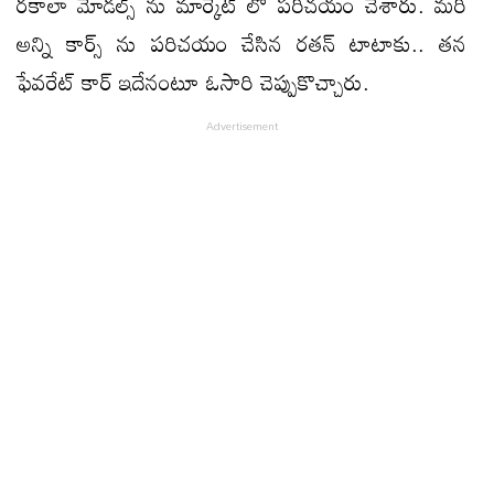
రకాలా మోడల్స్ ను మార్కెట్ లో పరిచయం చేశారు. మరి
అన్ని కార్స్ ను పరిచయం చేసిన రతన్ టాటాకు.. తన
ఫేవరేట్ కార్ ఇదేనంటూ ఓసారి చెప్పుకొచ్చారు.