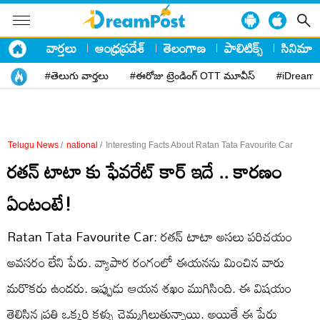
వార్తలు
ఆంధ్రప్రదేశ్
తెలంగాణ
పాలిటిక్స్
సినిమా
#తెలుగు వార్తలు
#ఈరోజు ట్రెండింగ్ OTT మూవీస్
#iDreamP
Telugu News
/
national
/
Interesting Facts About Ratan Tata Favourite Car
రతన్ టాటా కు ఫేవరేట్ కార్ ఇదే .. కారణం
ఏంటంటే!
Ratan Tata Favourite Car: రతన్ టాటా అసలు పరిచయం
అవసరం లేని పేరు. వ్యాపార రంగంలో ఈయనను మించిన వారు
మరొకరు ఉండరు. ఇప్పుడు ఆయన శఖం ముగిసింది. ఈ విషయం
తెలిసిన ప్రతి ఒక్కరి కళ్ళు చెమ్మగిల్లుతున్నాయి. అయితే ఈ పేరు