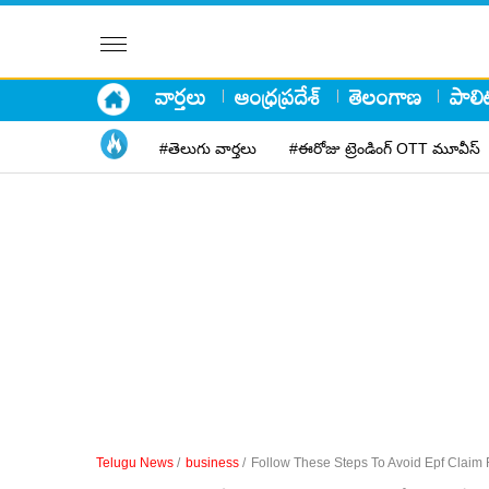
వార్తలు
ఆంధ్రప్రదేశ్
తెలంగాణ
పాలిట
#తెలుగు వార్తలు
#ఈరోజు ట్రెండింగ్ OTT మూవీస్
Telugu News
/
business
/
Follow These Steps To Avoid Epf Claim 