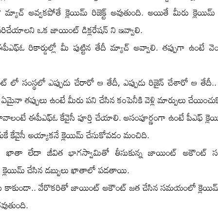
మ్యాచ్ అవ్వకపోతే క్లెయిమ్ రిజెక్ట్ అవుతుంది. అయితే మీరు క్లెయిమ
సరిచేయాలని ఒక జాయింట్ డిక్లరేషన్ ని ఇవ్వాలి.
పీఎఫ్ఓ రికార్డుల్లో మీ పుట్టిన తేదీ మ్యాచ్ అవ్వాలి. తప్పుగా ఉంటే వ
 లో సంస్థలో ఎప్పుడు చేరారో ఆ తేదీ, ఎప్పుడు రిజైన్ చేశారో ఆ తేదీ.. క
 ఏమైనా తప్పులు ఉంటే మీరు పని చేసిన కంపెనీకి వెళ్లి మార్పులు చేయించు
ావాలంటే ఈపీఎఫ్ఓ కేవైసీ పూర్తి చేయాలి. అసంపూర్ణంగా ఉంటే పీఎఫ్ క్లెయిమ్
కే కేవైసీ అయ్యాకనే క్లెయిమ్ చేసుకోవడం మంచిది.
ాంకు ఖాతా లేదా జీవిత భాగస్వామితో తీసుకున్న జాయింట్ అకౌంట్ సమర్
క్లెయిమ్ చేసిన డబ్బులు ఖాతాలో పడతాయి.
మి కాకుండా.. వేరొకరితో జాయింట్ అకౌంట్ జత చేసిన సమయంలో క్లెయిమ
రవుతుంది.