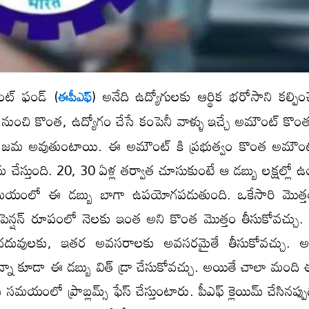
డెంట్ ఫండ్ (
) అనేది ఉద్యోగులకు ఆర్థిక భరోసాని కల్పిం
ఈపీఎఫ్
తం నుంచి కొంత, ఉద్యోగం చేసే కంపెనీ వాళ్ళు ఇచ్చే అమౌంట్ కొం
లా జమ అవుతుంటాయి. ఈ అమౌంట్ కి ప్రభుత్వం కొంత అమౌంట
 చేస్తుంది. 20, 30 ఏళ్ల తర్వాత చూసుకుంటే ఆ డబ్బు లక్షల్లో 
ంలో ఈ డబ్బు బాగా ఉపయోగపడుతుంది. ఒకేసారి మొత్తం
ా పెన్షన్ రూపంలో నెలకు ఇంత అని కొంత మొత్తం తీసుకోవచ్చు.
లల చదువులకు, ఇతర అవసరాలకు అవసరమైతే తీసుకోవచ్చు. అ
నా కూడా ఈ డబ్బు విత్ డ్రా చేసుకోవచ్చు. అయితే చాలా మంది 
సే సమయంలో ప్రాబ్లమ్స్ ఫేస్ చేస్తుంటారు. పీఎఫ్ క్లెయిమ్ చేసినప్పుడు