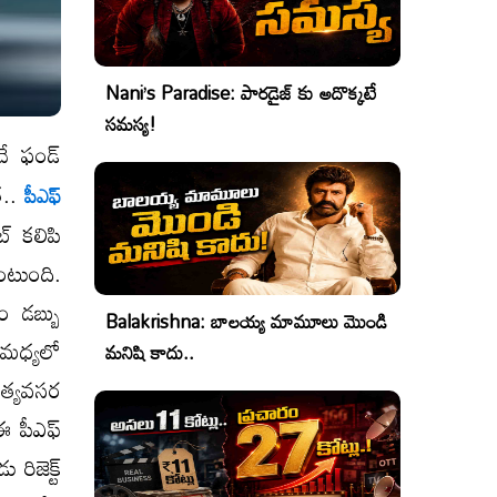
Nani’s Paradise: పారడైజ్ కు అదొక్కటే
సమస్య!
చే ఫండ్
త..
పీఎఫ్
్ కలిపి
ఉంటుంది.
 డబ్బు
Balakrishna: బాలయ్య మామూలు మొండి
 మధ్యలో
మనిషి కాదు..
త్యవసర
ఈ పీఎఫ్
 రిజెక్ట్