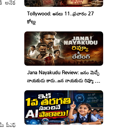
కి అనేక
Tollywood: అసలు 11..ప్రచారం 27
కోట్లు
Jana Nayakudu Review: జనం మెచ్చే
నాయకుడు కాదు..జన నాయకుడు రివ్యూ &
రేటింగ్!
 మీ పీఎఫ్