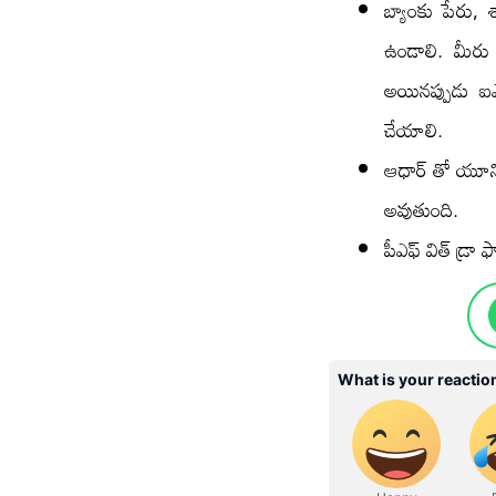
బ్యాంకు పేరు, 
ఉండాలి. మీరు 
అయినప్పుడు ఐఎఫ
చేయాలి.
ఆధార్ తో యూనివ
అవుతుంది.
పీఎఫ్ విత్ డ్ర