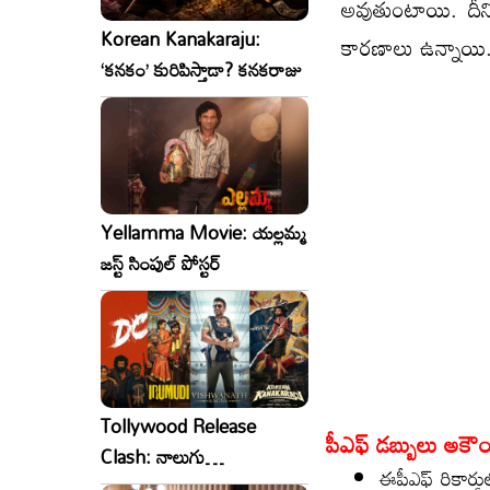
అవుతుంటాయి. దీన
Korean Kanakaraju:
కారణాలు ఉన్నా
‘కనకం’ కురిపిస్తాడా? కనకరాజు
Yellamma Movie: యల్లమ్మ
జస్ట్ సింపుల్ పోస్టర్
Tollywood Release
పీఎఫ్ డబ్బులు అకౌ
Clash: నాలుగు
ఈపీఎఫ్ రికార్డ
సినిమాలు..ఒకేసారి..ఎందుకో?