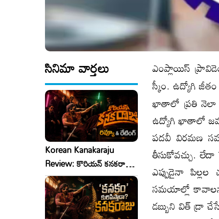
సినిమా వార్తలు
ఎంప్లాయిస్ ప్రావి
స్కీం. ఉద్యోగి జీ
ఖాతాలో ప్రతి నె
ఉద్యోగి ఖాతాలో జమ
పదవీ విరమణ సమయ
Korean Kanakaraju
తీసుకోవచ్చు. లేద
Review: కొరియన్ కనకరాజు
ఎప్పుడైనా పిల్
రివ్యూ & రేటింగ్!
సమయాల్లో కావాలన్
డబ్బుని విత్ డ్రా చే