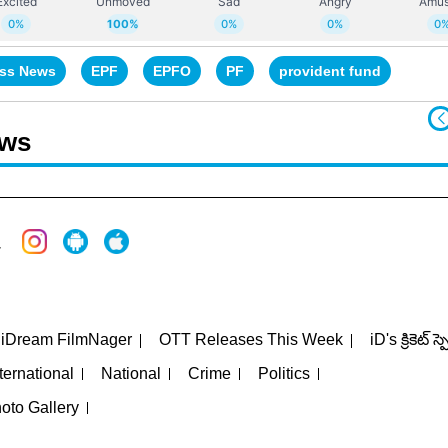
ss News
EPF
EPFO
PF
provident fund
ews
iDream FilmNager
OTT Releases This Week
iD's క్రికెట్ స్
ternational
National
Crime
Politics
oto Gallery