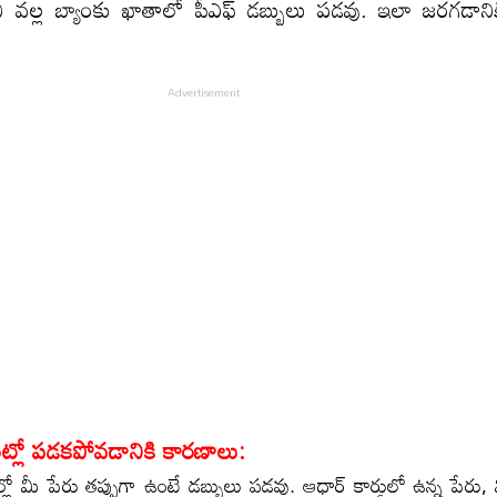
ి వల్ల బ్యాంకు ఖాతాలో పీఎఫ్ డబ్బులు పడవు. ఇలా జరగడాని
యి.
ంట్లో పడకపోవడానికి కారణాలు:
ుల్లో మీ పేరు తప్పుగా ఉంటే డబ్బులు పడవు. ఆధార్ కార్డులో ఉన్న పేరు,