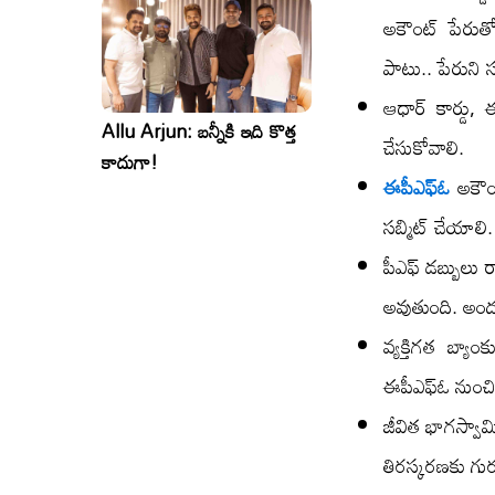
అకౌంట్ పేరుతో 
పాటు.. పేరుని 
ఆధార్ కార్డు, ఈ
Allu Arjun: బన్నీకి ఇది కొత్త
చేసుకోవాలి.
కాదుగా!
ఈపీఎఫ్ఓ
అకౌంట్
సబ్మిట్ చేయాలి.
పీఎఫ్ డబ్బులు ర
అవుతుంది. అందు
వ్యక్తిగత బ్య
ఈపీఎఫ్ఓ నుంచి 
జీవిత భాగస్వా
తిరస్కరణకు గు