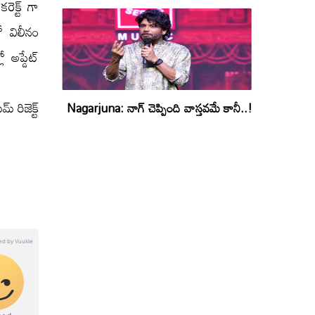
ెక్ట్ గా
ో విలీనం
 అప్డేట్
రిజెక్ట్
Nagarjuna: నాగ్ చెప్పింది వాస్తవమే కానీ..!