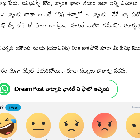
శాఖ పేరు, ఐఎఫ్ఎస్సీ కోడ్, బ్యాంక్ ఖాతా నంబర్ ఇలా అన్ని వివరాలు కర
ఏ బ్యాంకు ఖాతా అయితే కలిగి ఉన్నారో ఆ బ్యాంకు.. వేరే బ్యాంకుల
్ఎస్సీ కోడ్ తో పాటు ఇంకేమైనా మారితే వాటిని ఈపీఎఫ్ఓ రికార్డుల్లో
ర్సల్ అకౌంట్ నంబర్ (యూఏఎన్) లింక్ కాకపోతే కూడా మీ పీఎఫ్ క్లెయిమ్ 
ా ఫారం సరిగా సబ్మిట్ చేయకపోయినా కూడా డబ్బులు ఖాతాల్లో పడవు.
iDreamPost వాట్సాప్ ఛానల్ ని ఫాలో అవ్వండి