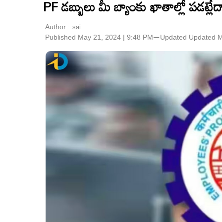
PF డబ్బులు మీ బ్యాంకు ఖాతాల్లో పడట్లేద
Author :
sai
Published May 21, 2024 | 9:48 PM
⚊
Updated
Updated M