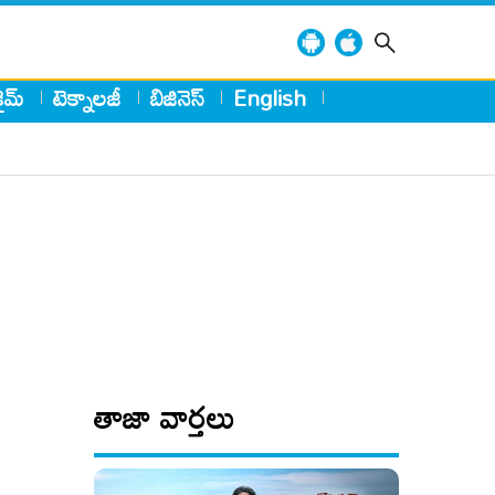
్రైమ్
టెక్నాలజీ
బిజినెస్
English
తాజా వార్తలు