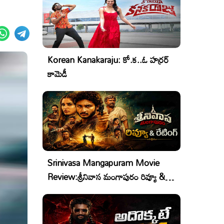
Korean Kanakaraju: కో.క..ఓ హర్రర్
కామెడీ
Srinivasa Mangapuram Movie
Review:శ్రీనివాస మంగాపురం రివ్యూ &
రేటింగ్