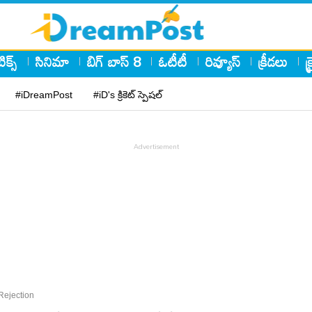
ిక్స్
సినిమా
బిగ్ బాస్ 8
ఓటీటీ
రివ్యూస్
క్రీడలు
క
#iDreamPost
#iD's క్రికెట్ స్పెషల్
Rejection