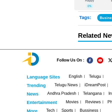
Tags:
Busine
Related N
Follow Us On :
English
Telugu
Language Sites
Telugu News
iDreamPost
Trending
Andhra Pradesh
Telangana
In
News
Movies
Reviews
Ph
Entertainment
Tech
Sports
Bussiness
More