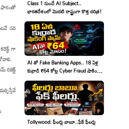
Class 1 నుంచే AI Subject..
్ ఫారంతో
భారతదేశంలో మొదటి రాష్ట్రంగా కొత్త చరిత్ర!
ెంటనే సరి
రెక్ట్ గా
కోవాలి.
AI తో Fake Banking Apps.. 18 ఏళ్ల
 రిజెక్ట్
కుర్రాడి ₹64 కోట్ల Cyber Fraud షాకింగ్
ఆపరేషన్!
పిస్తేనే
్
Tollywood: ఫీలర్లు బాబూ..ఫేక్ ఫీలర్లు