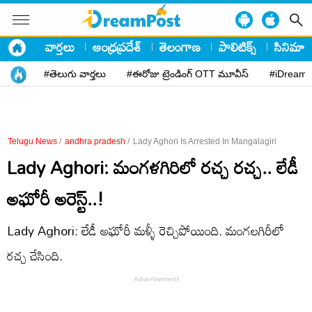
వార్తలు
ఆంధ్రప్రదేశ్
తెలంగాణ
పాలిటిక్స్
సినిమా
#తెలుగు వార్తలు
#ఈరోజు ట్రెండింగ్ OTT మూవీస్
#iDreamP
Telugu News
/
andhra pradesh
/
Lady Aghori Is Arrested In Mangalagiri
Lady Aghori: మంగళగిరిలో రచ్చ రచ్చ.. లేడీ
అఘోరీ అరెస్ట్..!
Lady Aghori: లేడీ అఘోరీ మళ్ళీ రెచ్చిపోయింది. మంగలగిరీలో
రచ్చ చేసింది.