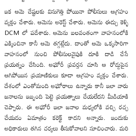
ఇక ఆమె చేష్టలకు విసుగెత్తి పోయినా పోలీసులు ఆగ్రహం
వ్యక్తం చేశారు. ఆమెను అరెస్ట్ చేశారు. ఆమెను ఈడ్చు కెళ్ళి
DCM లో పడేశారు. ఆమెను బలవంతంగా వాహనంలోకి
ఎక్కించినా కానీ ఆమె తగ్గట్లేదు. దాంతో ఆమె ఒక్కసారిగా
వాహనంలో నుంచి పోలీసులవైపుకి దూకి దాడి చేసే
ప్రయత్నం చేసింది. అఘోరీ ప్రవర్తన చూసి ఆ రోడ్డుపైన
ఆగిపోయిన ప్రయాణికులు కూడా ఆగ్రహం వ్యక్తం చేశారు.
దేశంలో ఎంతోమంది అఘోరాలు ఉన్నారు కానీ ఇలా వారు
జనాలను ఇబ్బంది పెట్టె ప్రయత్నాలు చేయలేదని మీడియాకి
చెప్పారు. ఈ అఘోరీ ఇలా జనాల మధ్యలోకి వచ్చి రచ్చ
చేయడం ఏమాత్రం కరెక్ట్ కాదని అన్నారు. ఇందుకు
అధికారులు తగిన చర్యలు తీసుకోవాలని సూచించారు. మరి