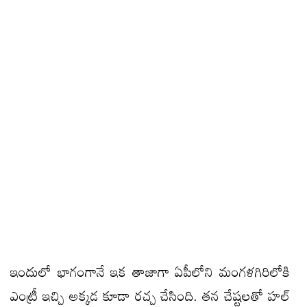
ఇందులో భాగంగానే ఇక తాజాగా ఏపీలోని మంగళగిరిలోకి
ఎంట్రీ ఇచ్చి అక్కడ కూడా రచ్చ చేసింది. తన చేష్టలతో హల్