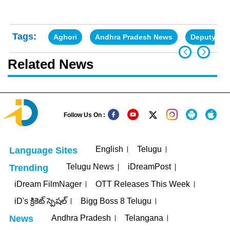
Tags:
Aghori
Andhra Pradesh News
Deputy CM
Related News
Follow Us On :
English
Telugu
Language Sites
Telugu News
iDreamPost
Trending
iDream FilmNager
OTT Releases This Week
iD's క్రికెట్ స్పెషల్
Bigg Boss 8 Telugu
Andhra Pradesh
Telangana
News