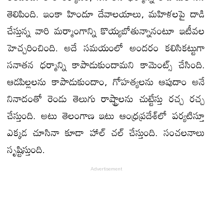
తెలిపింది. ఇంకా హిందూ దేవాలయాలు, మహిళలపై దాడి
చేస్తున్న వారి మర్మాంగాన్ని కొయ్యబోతున్నానంటూ ఇటీవల
హెచ్చరించింది. అదే సమయంలో అందరం కలిసికట్టుగా
సనాతన ధర్మాన్ని కాపాడుకుందామని కామెంట్స్ చేసింది.
ఆడపిల్లలను కాపాడుకుందాం, గోహత్యలను ఆపుదాం అనే
నినాదంతో రెండు తెలుగు రాష్ట్రాలను చుట్టేస్తు రచ్చ రచ్చ
చేస్తుంది. అటు తెలంగాణ ఇటు ఆంధ్రప్రదేశ్‌లో పర్యటిస్తూ
ఎక్కడ చూసినా కూడా హాల్ చల్ చేస్తుంది. సంచలనాలు
సృష్టిస్తుంది.