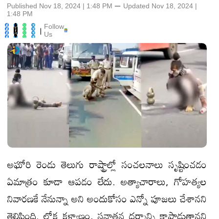
Published Nov 18, 2024 | 1:48 PM
⚊
Updated
Nov 18, 2024 |
1:48 PM
Follow
|
Us
అఘోరి రెండు తెలుగు రాష్ట్రాల్లో సంచలనాలు సృష్టించడం
ఏమాత్రం కూడా ఆపడం లేదు. అత్యాచారాలు, గోహత్యల
నివారణకే నేనున్నా అని అందుకోసం ఎన్నో పూజలు చేశానని
తెలిపింది. లోక కళ్యాణం, సనాతన ధర్మాన్ని కాపాడుతానని