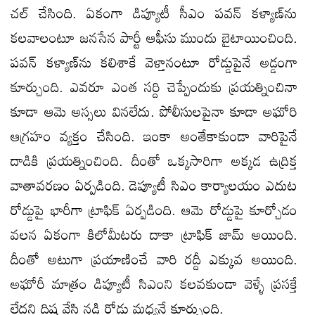
చల్ చేసింది. ఏకంగా డిప్యూటీ సీఎం పవన్ కళ్యాణ్‌ను
కలవాలంటూ జనసేన పార్టీ ఆఫీసు ముందు బైటాయించింది.
పవన్ కళ్యాణ్‌ను కలిశాకే వెళ్తానంటూ రోడ్డుపైనే అడ్డంగా
కూర్చుంది. ఎవరూ ఎంత సర్ది చెప్పేందుకు ప్రయత్నించినా
కూడా ఆమె అస్సలు వినలేదు. పోలీసులపైనా కూడా అఘోరి
ఆగ్రహం వ్యక్తం చేసింది. ఇంకా అంతేకాకుండా వారిపైనే
దాడికి ప్రయత్నించింది. దీంతో ఒక్కసారిగా అక్కడ ఉద్రిక్త
వాతావరణం ఏర్పడింది. డెప్యూటీ సిఎం కార్యాలయం ఎదుట
రోడ్డుపై భారీగా ట్రాఫిక్ ఏర్పడింది. ఆమె రోడ్డుపై కూర్చోడం
వలన ఏకంగా కిలోమీటరు దాకా ట్రాఫిక్ జామ్ అయింది.
దీంతో అటుగా ప్రయాణించే వారి రద్దీ ఎక్కువ అయింది.
అఘోరీ మాత్రం డిప్యూటీ సిఎంని కలవకుండా వెళ్ళే ప్రసక్తే
లేదని దిష్ట వేసి నడి రోడ్డు మధ్యనే కూర్చుంది.