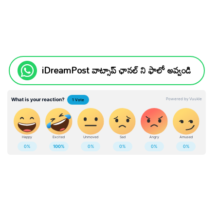
iDreamPost వాట్సాప్ ఛానల్ ని ఫాలో అవ్వండి