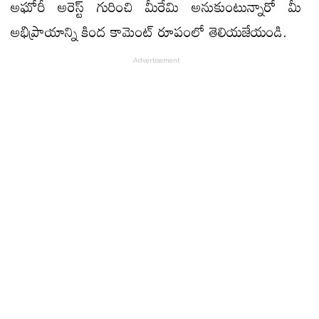
అఘోరీ అరెస్ట్ గురించి మీరేమి అనుకుంటున్నారో మీ
అభిప్రాయాన్ని కింద కామెంట్ రూపంలో తెలియజేయండి.