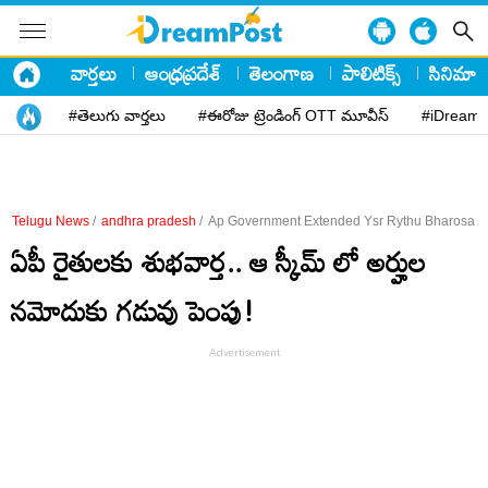
వార్తలు
ఆంధ్రప్రదేశ్
తెలంగాణ
పాలిటిక్స్
సినిమా
#తెలుగు వార్తలు
#ఈరోజు ట్రెండింగ్ OTT మూవీస్
#iDreamP
Telugu News
/
andhra pradesh
/
Ap Government Extended Ysr Rythu Bharosa Pm
ఏపీ రైతులకు శుభవార్త.. ఆ స్కీమ్ లో అర్హుల
నమోదుకు గడువు పెంపు!