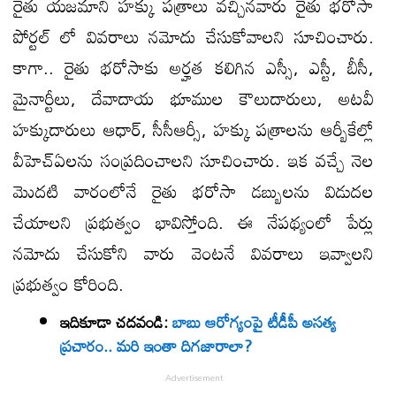
రైతు యజమాని హక్కు పత్రాలు వచ్చినవారు రైతు భరోసా
పోర్టల్ లో వివరాలు నమోదు చేసుకోవాలని సూచించారు.
కాగా.. రైతు భరోసాకు అర్హత కలిగిన ఎస్సీ, ఎస్టీ, బీసీ,
మైనార్టీలు, దేవాదాయ భూముల కౌలుదారులు, అటవీ
హక్కుదారులు ఆధార్, సీసీఆర్సీ, హక్కు పత్రాలను ఆర్బీకేల్లో
వీహెచ్ఏలను సంప్రదించాలని సూచించారు. ఇక వచ్చే నెల
మెుదటి వారంలోనే రైతు భరోసా డబ్బులను విడుదల
చేయాలని ప్రభుత్వం భావిస్తోంది. ఈ నేపథ్యంలో పేర్లు
నమోదు చేసుకోని వారు వెంటనే వివరాలు ఇవ్వాలని
ప్రభుత్వం కోరింది.
ఇదికూడా చదవండి:
బాబు ఆరోగ్యంపై టీడీపీ అసత్య
ప్రచారం.. మరి ఇంతా దిగజారాలా?