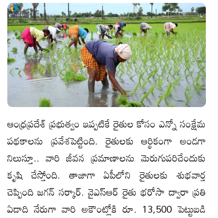
ఆంధ్రప్రదేశ్ ప్రభుత్వం ఇప్పటికే రైతుల కోసం ఎన్నో సంక్షేమ
పథకాలను ప్రవేశపెట్టింది. రైతులకు ఆర్థికంగా అండగా
నిలుస్తూ.. వారి జీవన ప్రమాణాలను మెరుగుపరిచేందుకు
కృషి చేస్తోంది. తాజాగా ఏపీలోని రైతులకు శుభవార్త
చెప్పింది జగన్ సర్కార్. వైఎస్ఆర్ రైతు భరోసా ద్వారా ప్రతి
ఏడాది నేరుగా వారి అకౌంట్లోకి రూ. 13,500 పెట్టుబడి