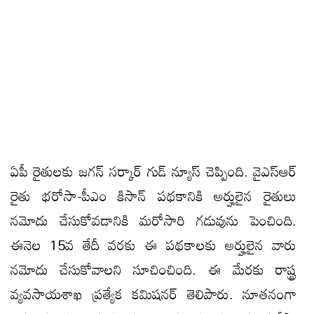
ఏపీ రైతులకు జగన్ సర్కార్ గుడ్ న్యూస్ చెప్పింది. వైఎస్ఆర్
రైతు భరోసా-పీఎం కిసాన్ పథకానికి అర్హులైన రైతులు
నమోదు చేసుకోవడానికి మరోసారి గడువును పెంచింది.
ఈనెల 15వ తేదీ వరకు ఈ పథకాలకు అర్హులైన వారు
నమోదు చేసుకోవాలని సూచించింది. ఈ మేరకు రాష్ట్ర
వ్యవసాయశాఖ ప్రత్యేక కమిషనర్ తెలిపారు. నూతనంగా