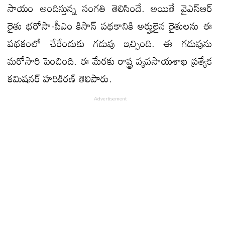
సాయం అందిస్తున్న సంగతి తెలిసిందే. అయితే వైఎస్ఆర్
రైతు భరోసా-పీఎం కిసాన్ పథకానికి అర్హులైన రైతులను ఈ
పథకంలో చేరేందుకు గడువు ఇచ్చింది. ఈ గడువును
మరోసారి పెంచింది. ఈ మేరకు రాష్ట్ర వ్యవసాయశాఖ ప్రత్యేక
కమిషనర్ హరికిరణ్ తెలిపారు.