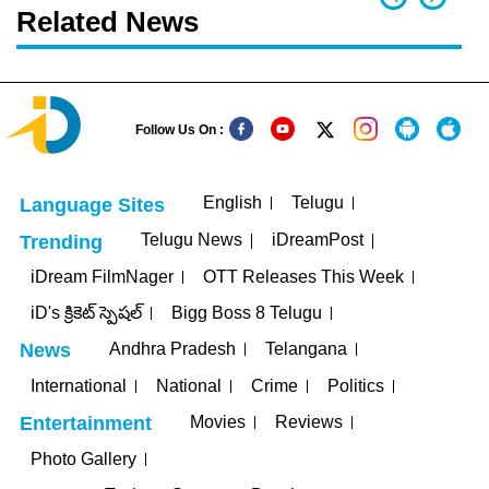
Related News
Follow Us On :
English
Telugu
Language Sites
Telugu News
iDreamPost
Trending
iDream FilmNager
OTT Releases This Week
iD's క్రికెట్ స్పెషల్
Bigg Boss 8 Telugu
Andhra Pradesh
Telangana
News
International
National
Crime
Politics
Movies
Reviews
Entertainment
Photo Gallery