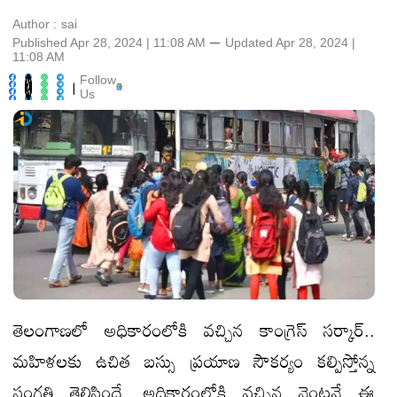
Author :
sai
Published Apr 28, 2024 | 11:08 AM
⚊
Updated
Apr 28, 2024 |
11:08 AM
Follow
|
Us
తెలంగాణలో అధికారంలోకి వచ్చిన కాంగ్రెస్‌ సర్కార్‌..
మహిళలకు ఉచిత బస్సు ప్రయాణ సౌకర్యం కల్పిస్తోన్న
సంగతి తెలిసిందే. అధికారంలోకి వచ్చిన వెంటనే ఈ