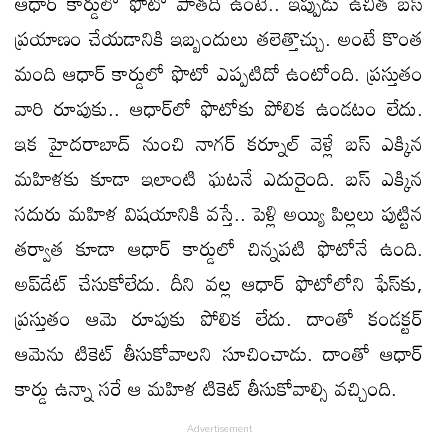
ఆధార్ కార్డులో ఫొటో పాతది ఉంటే.. ఇప్పుడు ఉచిత బస్
ప్రయాణం చేయడానికి ఇబ్బందులు తలెత్తొచ్చు. అంటే కొంత
మంది ఆధార్ కార్డులో ఫొటో ఎప్పటిదో ఉంటోంది. ప్రస్తుతం
వారి రూపుకు.. ఆధార్‌లో ఫొటోకు పోలిక ఉండటం లేదు.
ఇక హైదరాబాద్ నుంచి నాగర్ కర్నూల్ వెళ్లే బస్ ఎక్కిన
మహిళకు కూడా ఇలాంటి ఘటనే ఎదురైంది. బస్ ఎక్కిన
సదురు మహిళ విషయానికి వస్తే.. పెళ్లి అయ్యి పిల్లలు పుట్టిన
తర్వాత కూడా ఆధార్ కార్డులో చిన్నపటి ఫొటోనే ఉంది.
అప్‌డేట్ చేసుకోలేదు. దీని వల్ల ఆధార్ ఫొటోలోని ఫేస్‌కు,
ప్రస్తుతం ఆమె రూపుకు పోలిక లేదు. దాంతో కండక్టర్‌
ఆమెను టికెట్‌ తీసుకోవాలని సూచించాడు. దాంతో ఆధార్‌
కార్డు ఉన్నా సరే ఆ మహిళ టికెట్‌ తీసుకోవాల్సి వచ్చింది.