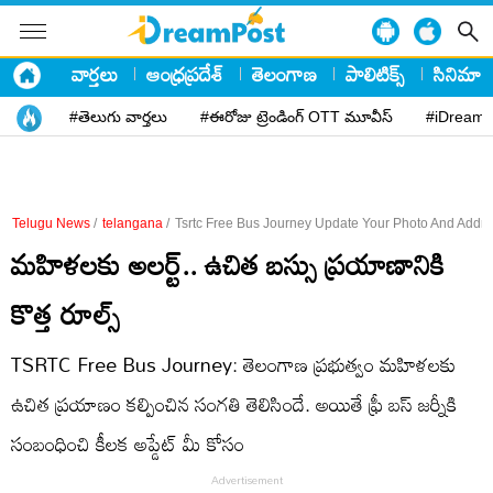
వార్తలు
ఆంధ్రప్రదేశ్
తెలంగాణ
పాలిటిక్స్
సినిమా
#తెలుగు వార్తలు
#ఈరోజు ట్రెండింగ్ OTT మూవీస్
#iDreamP
Telugu News
/
telangana
/
Tsrtc Free Bus Journey Update Your Photo And Addre
మహిళలకు అలర్ట్‌.. ఉచిత బస్సు ప్రయాణానికి
కొత్త రూల్స్‌
TSRTC Free Bus Journey: తెలంగాణ ప్రభుత్వం మహిళలకు
ఉచిత ప్రయాణం కల్పించిన సంగతి తెలిసిందే. అయితే ఫ్రీ బస్‌ జర్నీకి
సంబంధించి కీలక అప్డేట్‌ మీ కోసం