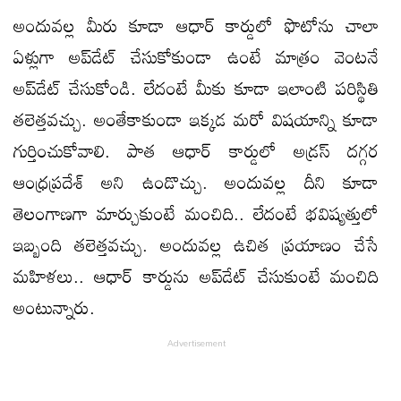
అందువల్ల మీరు కూడా ఆధార్ కార్డులో ఫొటోను చాలా
ఏళ్లుగా అప్‌డేట్ చేసుకోకుండా ఉంటే మాత్రం వెంటనే
అప్‌డేట్ చేసుకోండి. లేదంటే మీకు కూడా ఇలాంటి పరిస్థితి
తలెత్తవచ్చు. అంతేకాకుండా ఇక్కడ మరో విషయాన్ని కూడా
గుర్తించుకోవాలి. పాత ఆధార్ కార్డులో అడ్రస్‌ దగ్గర
ఆంధ్రప్రదేశ్ అని ఉండొచ్చు. అందువల్ల దీని కూడా
తెలంగాణగా మార్చుకుంటే మంచిది.. లేదంటే భవిష్యత్తులో
ఇబ్బంది తలెత్తవచ్చు. అందువల్ల ఉచిత ప్రయాణం చేసే
మహిళలు.. ఆధార్ కార్డును అప్‌డేట్ చేసుకుంటే మంచిది
అంటున్నారు.