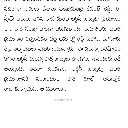
పథకాన్ని అమలు చేశారు ముఖ్యమంత్రి రేవంత్‌ రెడ్డి. ఈ
స్కీమ్‌ అమలు చేసిన నాటి నుంచి ఆర్టీసీ బస్సులో ప్రయాణం
చేసే వారి సంఖ్య భారీగా పెరుగుతోంది. మహిళలకు ఉచిత
ప్రయాణం కల్పించడం వల్ల బస్సుల్లో రద్దీ పెరిగి.. మగవారు
తీవ్ర ఇబ్బందులు ఎదుర్కొంటున్నారు. ఈ సమస్య పరిష్కారం
కోసం ఆర్టీసీ మరిన్ని కొత్త బస్సులు కొనగోలు చేసేందుకు రెడీ
అయ్యింది. ఇదిలా ఉండగా.. ఆర్టీసీ బస్సుల్లో ఉచిత
ప్రయాణానికి సంబంధించి కొత్త రూల్స్‌ అమల్లోకి
రాబోతున్నాయట. ఆ వివరాలు..