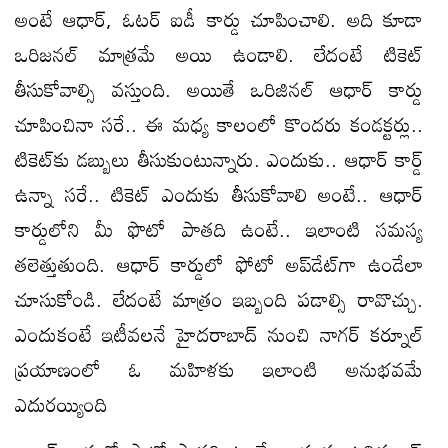
అంటే ఆధార్‌, ఓటర్‌ ఐడీ కార్డు చూపించాలి. అది కూడా
ఒరిజనల్‌ మాత్రమే అయి ఉండాలి. లేదంటే టికెట్‌
తీసుకోవాల్సి వస్తుంది. అయితే ఒరిజినల్‌ ఆధార్‌ కార్డు
చూపించినా సరే.. ఈ మధ్య కాలంలో కొందరు కండక్టర్లు..
టికెట్‌కు డబ్బులు తీసుకుంటున్నారు. ఎందుకు.. ఆధార్‌ కార్డ్‌
ఉన్నా సరే.. టికెట్‌ ఎందుకు తీసుకోవాలి అంటే.. ఆధార్‌
కార్డులోని మీ ఫొటో పాతది ఉంటే.. ఇలాంటి సమస్య
తలెత్తుతుంది. ఆధార్ కార్డులో ఫోటో అప్‌డేట్‌గా ఉండేలా
చూసుకోండి. లేదంటే మాత్రం ఇబ్బంది పడాల్సి రావొచ్చు.
ఎందుకంటే ఇటీవలనే హైదరాబాద్ నుంచి నాగర్ కర్నూల్
ప్రయాణంలో ఓ మహిళకు ఇలాంటి అనుభవమే
ఎదురయ్యింది