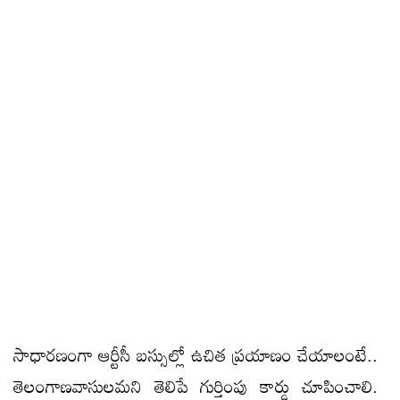
సాధారణంగా ఆర్టీసీ బస్సుల్లో ఉచిత ప్రయాణం చేయాలంటే..
తెలంగాణవాసులమని తెలిపే గుర్తింపు కార్డు చూపించాలి.