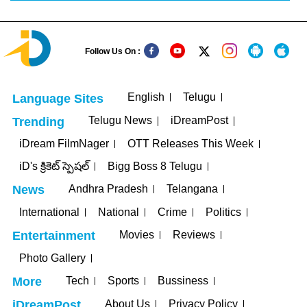
Follow Us On :
English
Telugu
Language Sites
Telugu News
iDreamPost
Trending
iDream FilmNager
OTT Releases This Week
iD's క్రికెట్ స్పెషల్
Bigg Boss 8 Telugu
Andhra Pradesh
Telangana
News
International
National
Crime
Politics
Movies
Reviews
Entertainment
Photo Gallery
Tech
Sports
Bussiness
More
About Us
Privacy Policy
iDreamPost