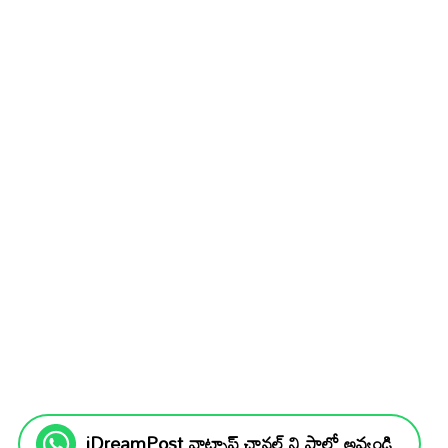
iDreamPost వాట్సాప్ ఛానల్ ని ఫాలో అవ్వండి