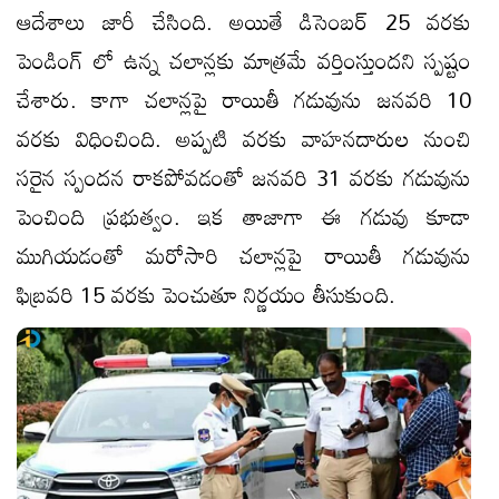
ఆదేశాలు జారీ చేసింది. అయితే డిసెంబర్ 25 వరకు
పెండింగ్ లో ఉన్న చలాన్లకు మాత్రమే వర్తింస్తుందని స్పష్టం
చేశారు. కాగా చలాన్లపై రాయితీ గడువును జనవరి 10
వరకు విధించింది. అప్పటి వరకు వాహనదారుల నుంచి
సరైన స్పందన రాకపోవడంతో జనవరి 31 వరకు గడువును
పెంచింది ప్రభుత్వం. ఇక తాజాగా ఈ గడువు కూడా
ముగియడంతో మరోసారి చలాన్లపై రాయితీ గడువును
ఫిబ్రవరి 15 వరకు పెంచుతూ నిర్ణయం తీసుకుంది.