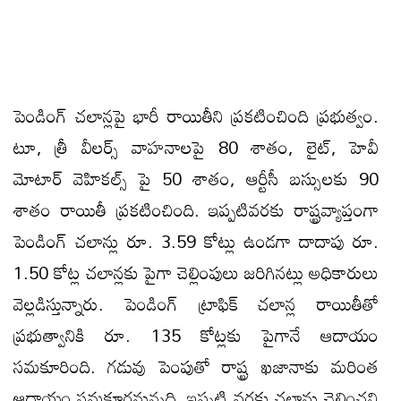
పెండింగ్ చలాన్లపై భారీ రాయితీని ప్రకటించింది ప్రభుత్వం.
టూ, త్రీ వీలర్స్ వాహనాలపై 80 శాతం, లైట్, హెవీ
మోటార్ వెహికల్స్ పై 50 శాతం, ఆర్టీసీ బస్సులకు 90
శాతం రాయితీ ప్రకటించింది. ఇప్పటివరకు రాష్ట్రవ్యాప్తంగా
పెండింగ్‌ చలాన్లు రూ. 3.59 కోట్లు ఉండగా దాదాపు రూ.
1.50 కోట్ల చలాన్లకు పైగా చెల్లింపులు జరిగినట్లు అధికారులు
వెల్లడిస్తున్నారు. పెండింగ్‌ ట్రాఫిక్‌ చలాన్ల రాయితీతో
ప్రభుత్వానికి రూ. 135 కోట్లకు పైగానే ఆదాయం
సమకూరింది. గడువు పెంపుతో రాష్ట్ర ఖజానాకు మరింత
ఆదాయం సమకూరనున్నది. ఇప్పటి వరకు చలాన్లు చెల్లించని