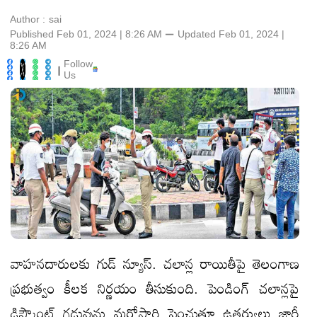
Author :
sai
Published Feb 01, 2024 | 8:26 AM
⚊
Updated
Feb 01, 2024 |
8:26 AM
Follow
|
Us
వాహనదారులకు గుడ్ న్యూస్. చలాన్ల రాయితీపై తెలంగాణ
ప్రభుత్వం కీలక నిర్ణయం తీసుకుంది. పెండింగ్ చలాన్లపై
డిస్కౌంట్ గడువును మరోసారి పెంచుతూ ఉత్తర్వులు జారీ