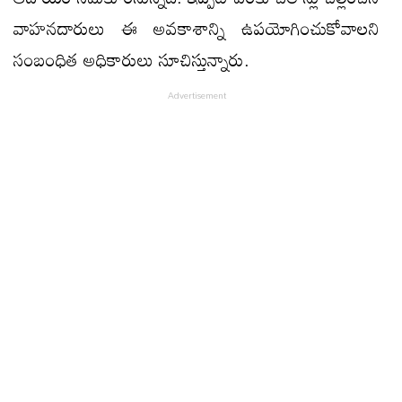
వాహనదారులు ఈ అవకాశాన్ని ఉపయోగించుకోవాలని
సంబంధిత అధికారులు సూచిస్తున్నారు.