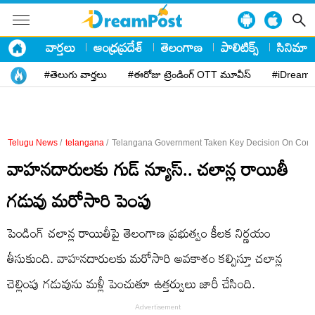
వార్తలు
ఆంధ్రప్రదేశ్
తెలంగాణ
పాలిటిక్స్
సినిమా
#తెలుగు వార్తలు
#ఈరోజు ట్రెండింగ్ OTT మూవీస్
#iDreamP
Telugu News
/
telangana
/
Telangana Government Taken Key Decision On Conce
వాహనదారులకు గుడ్ న్యూస్.. చలాన్ల రాయితీ
గడువు మరోసారి పెంపు
పెండింగ్ చలాన్ల రాయితీపై తెలంగాణ ప్రభుత్వం కీలక నిర్ణయం
తీసుకుంది. వాహనదారులకు మరోసారి అవకాశం కల్పిస్తూ చలాన్ల
చెల్లింపు గడువును మళ్లీ పెంచుతూ ఉత్తర్వులు జారీ చేసింది.