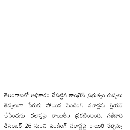
తెలంగాణలో అధికారం చేపట్టిన కాంగ్రెస్ ప్రభుత్వం కుప్పలు
తెప్పలుగా పేరుకు పోయిన పెండింగ్ చలాన్లను క్లియర్
చేసేందుకు చలాన్లపై రాయితీని ప్రకటించింది. గతేడాది
డిసెంబర్ 26 నుంచి పెండింగ్ చలాన్లపై రాయితీ కల్పిస్తూ