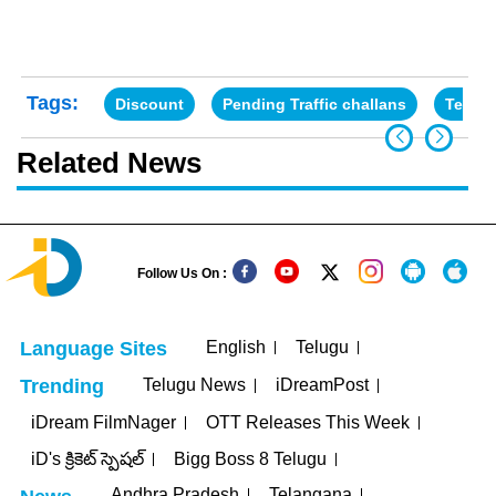
Tags:
Discount
Pending Traffic challans
Telan
Related News
Follow Us On :
English
Telugu
Language Sites
Telugu News
iDreamPost
Trending
iDream FilmNager
OTT Releases This Week
iD's క్రికెట్ స్పెషల్
Bigg Boss 8 Telugu
Andhra Pradesh
Telangana