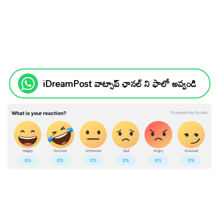
iDreamPost వాట్సాప్ ఛానల్ ని ఫాలో అవ్వండి