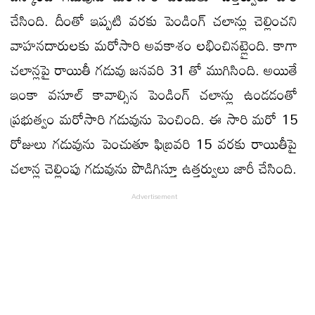
చేసింది. దీంతో ఇప్పటి వరకు పెండింగ్ చలాన్లు చెల్లించని
వాహనదారులకు మరోసారి అవకాశం లభించినట్లైంది. కాగా
చలాన్లపై రాయితీ గడువు జనవరి 31 తో ముగిసింది. అయితే
ఇంకా వసూల్ కావాల్సిన పెండింగ్ చలాన్లు ఉండడంతో
ప్రభుత్వం మరోసారి గడువును పెంచింది. ఈ సారి మరో 15
రోజులు గడువును పెంచుతూ ఫిబ్రవరి 15 వరకు రాయితీపై
చలాన్ల చెల్లింపు గడువును పొడిగిస్తూ ఉత్తర్వులు జారీ చేసింది.