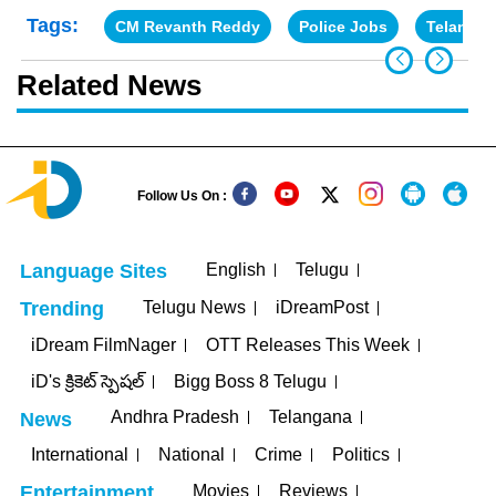
Tags:
CM Revanth Reddy
Police Jobs
Telanga
Related News
Follow Us On :
English
Telugu
Language Sites
Telugu News
iDreamPost
Trending
iDream FilmNager
OTT Releases This Week
iD's క్రికెట్ స్పెషల్
Bigg Boss 8 Telugu
Andhra Pradesh
Telangana
News
International
National
Crime
Politics
Movies
Reviews
Entertainment