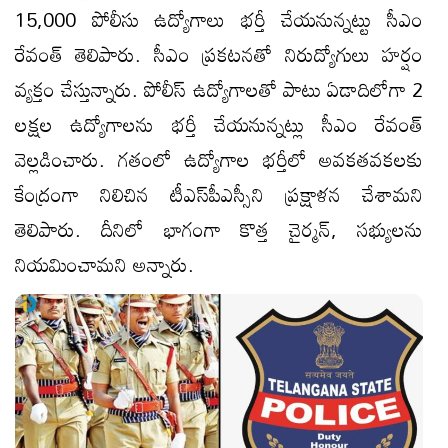
15,000 పోలీసు ఉద్యోగాలు భర్తీ చేయనున్నట్టు సీఎం
రేవంత్ తెలిపారు. సీఎం ప్రకటనతో నిరుద్యోగులు హర్షం
వ్యక్తం చేస్తున్నారు. పోలీస్ ఉద్యోగాలతో పాటు ఏడాదిలోగా 2
లక్షల ఉద్యోగాలను భర్తీ చేయనున్నట్లు సీఎం రేవంత్
వెల్లడించారు. గతంలో ఉద్యోగాల భర్తీలో అవకతవకలకు
కేంద్రంగా నిలిచిన టీఎస్‌పీఎస్సీని ప్రక్షాళన చేశామని
తెలిపారు. దీనిలో భాగంగా కొత్త చైర్మన్‌, సభ్యులను
నియమించామని అన్నారు.