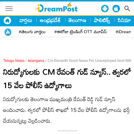
వార్తలు
ఆంధ్రప్రదేశ్
తెలంగాణ
పాలిటిక్స్
సినిమా
#తెలుగు వార్తలు
#ఈరోజు ట్రెండింగ్ OTT మూవీస్
#iDreamP
Telugu News
/
telangana
/
Cm Revanth Good News For Unemployed Govt Will R
నిరుద్యోగులకు CM రేవంత్ గుడ్ న్యూస్.. త్వరలో
15 వేల పోలీస్ ఉద్యోగాలు
నిరుద్యోగులకు తెలంగాణ ముఖ్యమంత్రి రేవంత్ రెడ్డి గుడ్ న్యూస్
అందించారు. త్వరలో పోలీస్ శాఖలో 15 వేల పోలీస్ ఉద్యోగాలను భర్తీ
చేయనున్నట్లు వెల్లడించారు.