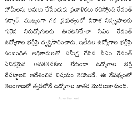
హామీలను అమలు చేసేందుకు ప్రణాళికలు రచిస్తోంది రేవంత్
సర్కార్. ముఖ్యంగా గత ప్రభుత్వంలో నిరాశ నిస్పృహలకు
గురైన నిరుద్యోగులకు ఊరటనిచ్చేలా సీఎం రేవంత్
ఉద్యోగాల భర్తీపై దృష్టిసారించారు. ఇటీవల ఉద్యోగాల భర్తీపై
సంబంధిత అధికారులతో సమీక్ష చేసిన సీఎం రేవంత్
ఏవిధమైన అవకతవకలు లేకుండా ఉద్యోగాల భర్తీ
చేపట్టాలని ఆదేశించిన విషయం తెలిసిందే. ఈ నేపథ్యంలో
తెలంగాణలో త్వరలోనే ఉద్యోగాల జాతర మొదలుకానుంది.