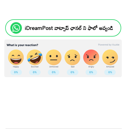
iDreamPost వాట్సాప్ ఛానల్ ని ఫాలో అవ్వండి