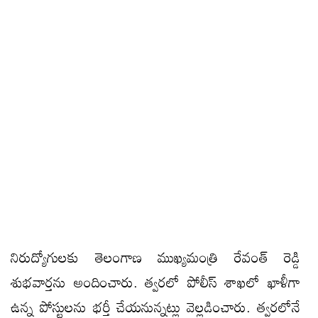
నిరుద్యోగులకు తెలంగాణ ముఖ్యమంత్రి రేవంత్ రెడ్డి
శుభవార్తను అందించారు. త్వరలో పోలీస్ శాఖలో ఖాళీగా
ఉన్న పోస్టులను భర్తీ చేయనున్నట్లు వెల్లడించారు. త్వరలోనే