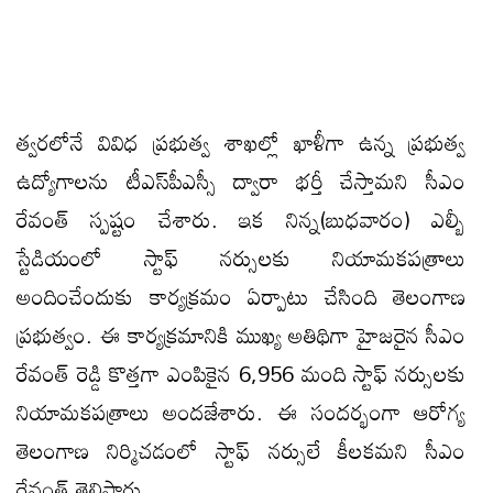
త్వరలోనే వివిధ ప్రభుత్వ శాఖల్లో ఖాళీగా ఉన్న ప్రభుత్వ
ఉద్యోగాలను టీఎస్‌పీఎస్సీ ద్వారా భర్తీ చేస్తామని సీఎం
రేవంత్ స్పష్టం చేశారు. ఇక నిన్న(బుధవారం) ఎల్బీ
స్టేడియంలో స్టాఫ్‌ నర్సులకు నియామకపత్రాలు
అందించేందుకు కార్యక్రమం ఏర్పాటు చేసింది తెలంగాణ
ప్రభుత్వం. ఈ కార్యక్రమానికి ముఖ్య అతిథిగా హైజరైన సీఎం
రేవంత్ రెడ్డి కొత్తగా ఎంపికైన 6,956 మంది స్టాఫ్‌ నర్సులకు
నియామకపత్రాలు అందజేశారు. ఈ సందర్భంగా ఆరోగ్య
తెలంగాణ నిర్మిచడంలో స్టాఫ్‌ నర్సులే కీలకమని సీఎం
రేవంత్ తెలిపారు.