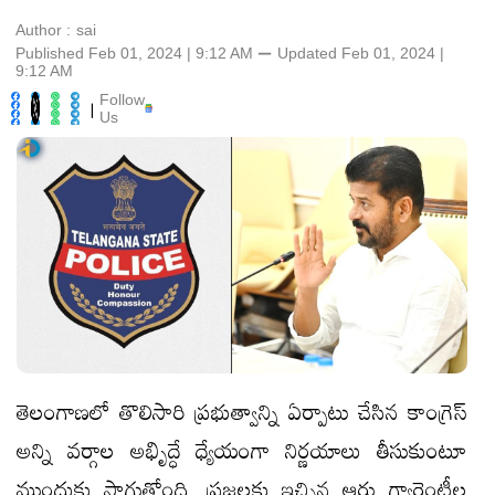
Author :
sai
Published Feb 01, 2024 | 9:12 AM
⚊
Updated
Feb 01, 2024 |
9:12 AM
Follow
|
Us
తెలంగాణలో తొలిసారి ప్రభుత్వాన్ని ఏర్పాటు చేసిన కాంగ్రెస్
అన్ని వర్గాల అభిృద్ధే ధ్యేయంగా నిర్ణయాలు తీసుకుంటూ
ముందుకు సాగుతోంది. ప్రజలకు ఇచ్చిన ఆరు గ్యారెంటీల