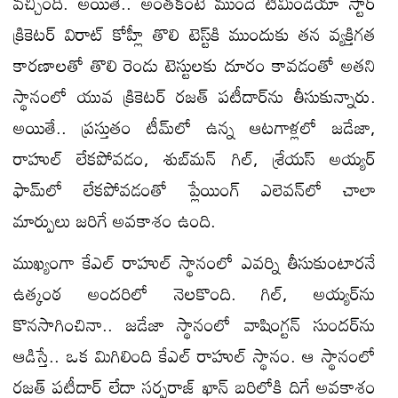
వచ్చింది. అయితే.. అంతకంటే ముందే టీమిండియా స్టార్‌
క్రికెటర్‌ విరాట్‌ కోహ్లీ తొలి టెస్ట్‌కి ముందుకు తన వ్యక్తిగత
కారణాలతో తొలి రెండు టెస్టులకు దూరం కావడంతో అతని
స్థానంలో యువ క్రికెటర్‌ రజత్‌ పటీదార్‌ను తీసుకున్నారు.
అయితే.. ప్రస్తుతం టీమ్‌లో ఉన్న ఆటగాళ్లలో జడేజా,
రాహుల్‌ లేకపోవడం, శుబ్‌మన్‌ గిల్‌, శ్రేయస్‌ అయ్యర్‌
ఫామ్‌లో లేకపోవడంతో ప్లేయింగ్‌ ఎలెవన్‌లో చాలా
మార్పులు జరిగే అవకాశం ఉంది.
ముఖ్యంగా కేఎల్‌ రాహుల్‌ స్థానంలో ఎవర్ని తీసుకుంటారనే
ఉత్కంఠ అందరిలో నెలకొంది. గిల్‌, అయ్యర్‌ను
కొనసాగించినా.. జడేజా స్థానంలో వాషింగ్టన్‌ సుందర్‌ను
ఆడిస్తే.. ఒక మిగిలింది కేఎల్‌ రాహుల్‌ స్థానం. ఆ స్థానంలో
రజత్‌ పటీదార్‌ లేదా సర్ఫరాజ్‌ ఖాన్‌ బరిలోకి దిగే అవకాశం