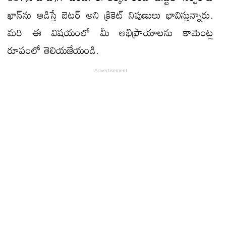
ఖాన్‌ను ఆడిస్తే బెటర్‌ అని క్రికెట్‌ నిపుణులు భావిస్తున్నారు.
మరి ఈ విషయంలో మీ అభిప్రాయాలను కామెంట్ల
రూపంలో తెలియజేయండి.