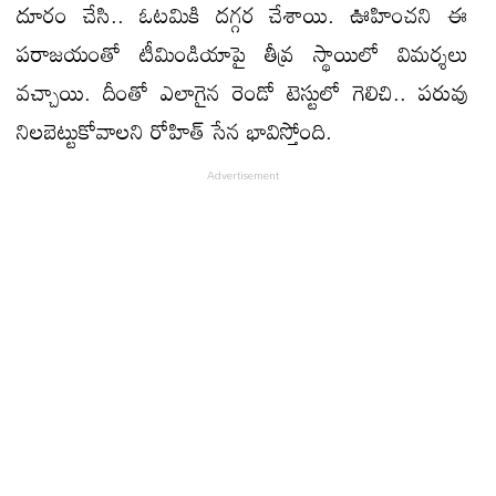
దూరం చేసి.. ఓటమికి దగ్గర చేశాయి. ఊహించని ఈ
పరాజయంతో టీమిండియాపై తీవ్ర స్థాయిలో విమర్శలు
వచ్చాయి. దీంతో ఎలాగైన రెండో టెస్టులో గెలిచి.. పరువు
నిలబెట్టుకోవాలని రోహిత్‌ సేన భావిస్తోంది.