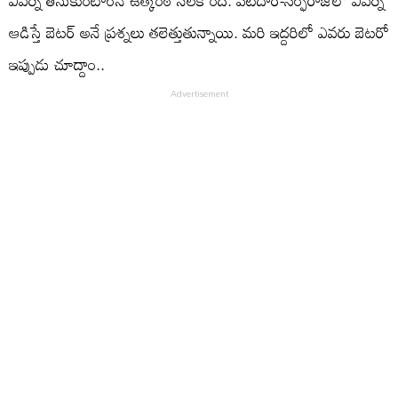
ఎవర్ని తీసుకుంటారనే ఉత్కంఠ నెలకొంది. పటీదార్‌-సర్ఫరాజ్‌లో ఎవర్ని
ఆడిస్తే బెటర్‌ అనే ప్రశ్నలు తలెత్తుతున్నాయి. మరి ఇద్దరిలో ఎవరు బెటరో
ఇప్పుడు చూద్దాం..