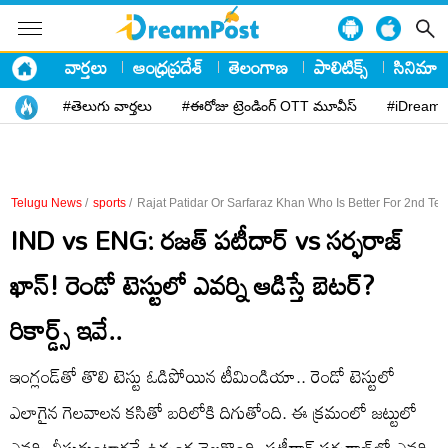
వార్తలు
ఆంధ్రప్రదేశ్
తెలంగాణ
పాలిటిక్స్
సినిమా
#తెలుగు వార్తలు
#ఈరోజు ట్రెండింగ్ OTT మూవీస్
#iDreamP
Telugu News
/
sports
/
Rajat Patidar Or Sarfaraz Khan Who Is Better For 2nd Tes
IND vs ENG: రజత్‌ పటీదార్‌ vs సర్ఫరాజ్‌
ఖాన్‌! రెండో టెస్టులో ఎవర్ని ఆడిస్తే బెటర్‌?
రికార్డ్స్‌ ఇవే..
ఇంగ్లండ్‌తో తొలి టెస్టు ఓడిపోయిన టీమిండియా.. రెండో టెస్టులో
ఎలాగైన గెలవాలన కసితో బరిలోకి దిగుతోంది. ఈ క్రమంలో జట్టులో