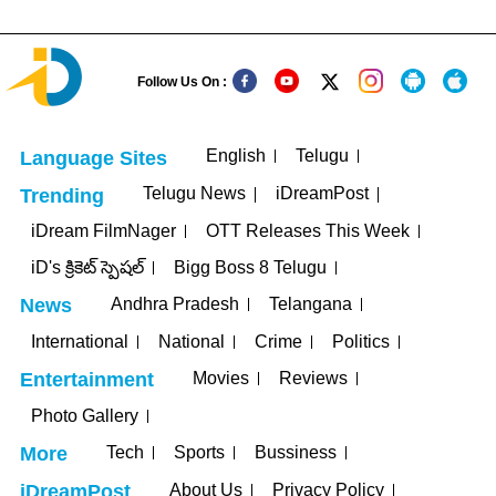
Follow Us On :
English
Telugu
Language Sites
Telugu News
iDreamPost
Trending
iDream FilmNager
OTT Releases This Week
iD's క్రికెట్ స్పెషల్
Bigg Boss 8 Telugu
Andhra Pradesh
Telangana
News
International
National
Crime
Politics
Movies
Reviews
Entertainment
Photo Gallery
Tech
Sports
Bussiness
More
About Us
Privacy Policy
iDreamPost