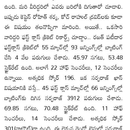
ఉంది. మరి వీరిద్దరిలో ఎవరు బరిలోకి దిగుతారో చూడాలి.
ఇప్పుడు కెప్టెన్‌ రోహిత్‌ శర్మ, కోచ్‌ రాహుల్‌ ద్రవిడ్‌లకు కూడా
ఈ విషయం తలనొప్పిగా మారింది. అయితే.. ఒకసారి
వారిద్దరి ఫస్ట్‌ క్లాస్‌ క్రికెట్‌ రికార్డ్స్‌ చూద్దాం.. రజత్‌ పటీదార​
ఫస్ట్‌క్లాస్‌ క్రికెట్‌లో 55 మ్యాచ్‌ల్లో 93 ఇన్నింగ్స్‌ల్లో బ్యాటింగ్‌
చేసి 4 వేల పరుగులు చేశాడు. 45.97 సగటు, 53.48
స్ట్రైక్‌రేట్‌ ఉంది. అలాగే 22 హాఫ్‌ సెంచరీలు, 12 సెంచరీలు
ఉన్నాయి. అత్యధిక స్కోర్‌ 196. ఇక సర్ఫరాజ్‌ ఖాన్‌
విషయానికి వస్తే.. 45 ఫస్ట్‌ క్లాస్‌ మ్యాచ్‌ల్లో 66 ఇన్నింగ్స్‌ల్లో
బ్యాటింగ్‌కు దిగిన సర్ఫరాజ్‌ 3912 పరుగులు చేశాడు.
69.85 సగటు, 70.48 స్ట్రైక్‌రేట్‌ ఉంది. 11 హాఫ్‌
సెంచరీలు, 14 సెంచరీలు చేశాడు. అత్యధిక స్కోర్‌
301(నాటౌట్‌)గా ఉంది. ఈ లెక్కన రెండో టెస్టులో సర్ఫరాజ్‌