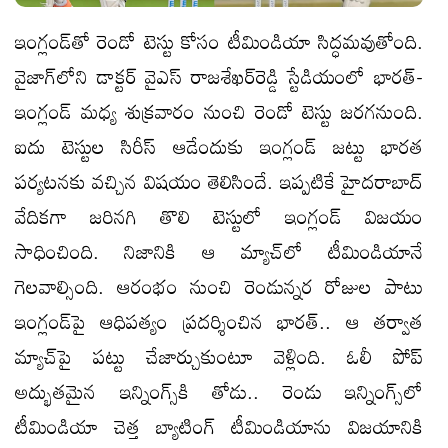
ఇంగ్లండ్‌తో రెండో టెస్టు కోసం టీమిండియా సిద్ధమవుతోంది.
వైజాగ్‌లోని డాక్టర్‌ వైఎస్‌ రాజశేఖర్‌రెడ్డి స్టేడియంలో భారత్‌-
ఇంగ్లండ్‌ మధ్య శుక్రవారం నుంచి రెండో టెస్టు జరగనుంది.
ఐదు టెస్టుల సిరీస్‌ ఆడేందుకు ఇంగ్లండ్‌ జట్టు భారత
పర్యటనకు వచ్చిన విషయం తెలిసిందే. ఇప్పటికే హైదరాబాద్‌
వేదికగా జరినగి తొలి టెస్టులో ఇంగ్లండ్‌ విజయం
సాధించింది. నిజానికి ఆ మ్యాచ్‌లో టీమిండియానే
గెలవాల్సింది. ఆరంభం నుంచి రెండున్నర రోజుల పాటు
ఇంగ్లండ్‌పై ఆధిపత్యం ప్రదర్శించిన భారత్‌.. ఆ తర్వాత
మ్యాచ్‌పై పట్టు చేజార్చుకుంటూ వెళ్లింది. ఓలీ పోప్‌
అద్భుతమైన ఇన్నింగ్స్‌కి తోడు.. రెండు ఇన్నింగ్స్‌లో
టీమిండియా చెత్త బ్యాటింగ్‌ టీమిండియాను విజయానికి