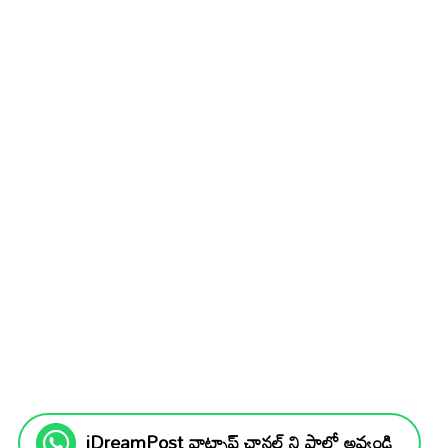
iDreamPost వాట్సాప్ ఛానల్ ని ఫాలో అవ్వండి