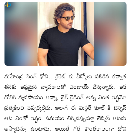
మహేంద్ర సింగ్ ధోని.. క్రికెట్ కు వీడ్కోలు పలికిన తర్వాత
తనకు ఇష్టమైన వ్యాపకాలతో ఎంజాయ్ చేస్తున్నారు. ఇక
ధోనికి వ్యవసాయం అన్నా, బైక్ రైడింగ్ అన్న ఎంత ఇష్టమో
ప్రత్యేకించి చెప్పక్కర్లేదు. అలాగే ఈ మిస్టర్ కూల్ కి టెన్నిస్
ఆట ఎంతో ఇష్టం. సమయం చిక్కినప్పుడల్లా టెన్నిస్ ఆటను
ఆస్వాదిస్తూ ఉంటాడు. అయితే గత కొంతకాలంగా ధోని