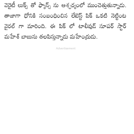
వెరైటీ లుక్స్ తో ఫ్యాన్స్ ను ఆశ్చర్యంలో ముంచెత్తుతున్నాడు.
తాజాగా ధోనికి సంబంధించిన లేటెస్ట్ పిక్ ఒకటి నెట్టింట
వైరల్ గా మారింది. ఈ పిక్ లో టాలీవుడ్ సూపర్ స్టార్
మహేశ్ బాబును తలపిస్తున్నాడు మహేంద్రుడు.