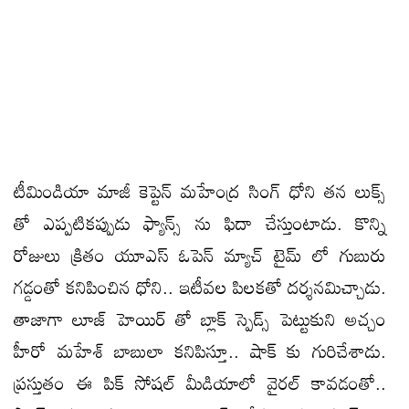
టీమిండియా మాజీ కెప్టెన్ మహేంద్ర సింగ్ ధోని తన లుక్స్
తో ఎప్పటికప్పుడు ఫ్యాన్స్ ను ఫిదా చేస్తుంటాడు. కొన్ని
రోజులు క్రితం యూఎస్ ఓపెన్ మ్యాచ్ టైమ్ లో గుబురు
గడ్డంతో కనిపించిన ధోని.. ఇటీవల పిలకతో దర్శనమిచ్చాడు.
తాజాగా లూజ్ హెయిర్ తో బ్లాక్ స్పెడ్స్ పెట్టుకుని అచ్చం
హీరో మహేశ్ బాబులా కనిపిస్తూ.. షాక్ కు గురిచేశాడు.
ప్రస్తుతం ఈ పిక్ సోషల్ మీడియాలో వైరల్ కావడంతో..