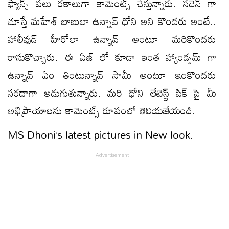
ఫ్యాన్స్ పలు రకాలుగా కామెంట్స్ చేస్తున్నారు. సడెన్ గా
చూస్తే మహేశ్ బాబులా ఉన్నావ్ ధోని అని కొందరు అంటే..
హాలీవుడ్ హీరోలా ఉన్నావ్ అంటూ మరికొందరు
రాసుకొచ్చారు. ఈ ఏజ్ లో కూడా ఇంత హ్యాండ్సమ్ గా
ఉన్నావ్ ఏం తింటున్నావ్ సామీ అంటూ ఇంకొందరు
సరదాగా అడుగుతున్నారు. మరి ధోని లేటెస్ట్ పిక్ పై మీ
అభిప్రాయాలను కామెంట్స్ రూపంలో తెలియజేయండి.
MS Dhoni’s latest pictures in New look.