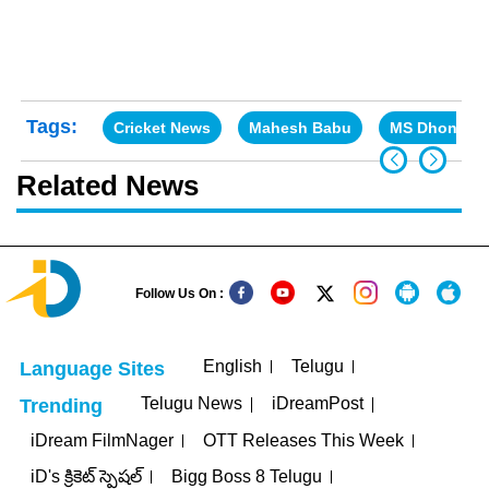
Tags:
Cricket News
Mahesh Babu
MS Dhoni
Related News
Follow Us On :
English
Telugu
Language Sites
Telugu News
iDreamPost
Trending
iDream FilmNager
OTT Releases This Week
iD's క్రికెట్ స్పెషల్
Bigg Boss 8 Telugu