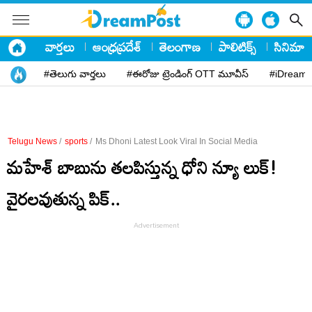
వార్తలు
ఆంధ్రప్రదేశ్
తెలంగాణ
పాలిటిక్స్
సినిమా
#తెలుగు వార్తలు
#ఈరోజు ట్రెండింగ్ OTT మూవీస్
#iDreamP
Telugu News
/
sports
/
Ms Dhoni Latest Look Viral In Social Media
మహేశ్ బాబును తలపిస్తున్న ధోని న్యూ లుక్!
వైరలవుతున్న పిక్..