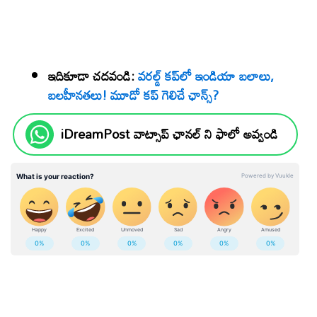
ఇదికూడా చదవండి:
వరల్డ్ కప్‌లో ఇండియా బలాలు,
బలహీనతలు! మూడో కప్ గెలిచే ఛాన్స్?
iDreamPost వాట్సాప్ ఛానల్ ని ఫాలో అవ్వండి