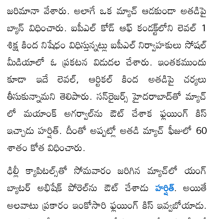
జరిమానా వేశారు. అలాగే ఒక మ్యాచ్​ ఆడకుండా అతడిపై
బ్యాన్ విధించారు. ఐపీఎల్ కోడ్ ఆఫ్ కండక్ట్​లోని లెవల్ 1
శిక్ష కింద నిషేధం విధిస్తున్నట్లు ఐపీఎల్ నిర్వాహకులు సోషల్
మీడియాలో ఓ ప్రకటన విడుదల చేశారు. ఇంతకముందు
కూడా ఇదే లెవల్, ఆర్టికల్ కింద అతడిపై చర్యలు
తీసుకున్నామని తెలిపారు. సన్​రైజర్స్ హైదరాబాద్​తో మ్యాచ్​
లో మయాంక్ అగర్వాల్​ను ఔట్ చేశాక ఫ్లయింగ్ కిస్
ఇచ్చాడు హర్షిత్. దీంతో అప్పట్లో అతడి మ్యాచ్ ఫీజులో 60
శాతం కోత విధించారు.
ఢిల్లీ క్యాపిటల్స్​తో సోమవారం జరిగిన మ్యాచ్​లో యంగ్
బ్యాటర్ అభిషేక్ పోరెల్​ను ఔట్ చేశాడు
. అయితే
హర్షిత్
అలవాటు ప్రకారం ఇంకోసారి ఫ్లయింగ్ కిస్ ఇవ్వబోయాడు.