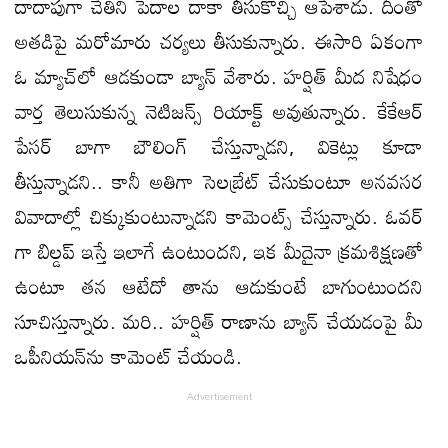
దాదాపుగా చేతిని పెదాల దాకా తీసుకొచ్చి ఆపేశాడు. దీంతో
అతడిపై మరోమారు చర్యలు తీసుకున్నారు. ఈసారి ఏకంగా
ఓ మ్యాచ్​లో ఆడకుండా బ్యాన్ వేశారు. హర్షిత్ మీద నిషేధం
వార్త తెలుసుకున్న నెటిజన్స్ రియాక్ట్ అవుతున్నారు. కేకేఆర్
పేసర్ బాగా బౌలింగ్ చేస్తున్నాడని, వికెట్లు కూడా
తీస్తున్నాడని.. కానీ అతిగా సెలబ్రేట్ చేసుకుంటూ అనవసర
వివాదాల్లో చిక్కుకుంటున్నాడని కామెంట్స్ చేస్తున్నారు. ఓవర్​
గా బిల్డప్ ఇస్తే ఇలాగే ఉంటుందని, ఇక మీదైనా క్రమశిక్షణతో
ఉంటూ తన ఆటేదో తాను ఆడుకుంటే బాగుంటుందని
సూచిస్తున్నారు. మరి.. హర్షిత్ రాణాను బ్యాన్ చేయడంపై మీ
ఒపీనియన్​ను కామెంట్ చేయండి.