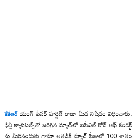
యంగ్ పేసర్ హర్షిత్ రాణా మీద నిషేధం విధించారు.
కేకేఆర్
ఢిల్లీ క్యాపిటల్స్​తో జరిగిన మ్యాచ్​లో ఐపీఎల్ కోడ్ ఆఫ్​ కండక్ట్​
ను మీరినందుకు గానూ అతడికి మ్యాచ్ ఫీజులో 100 శాతం