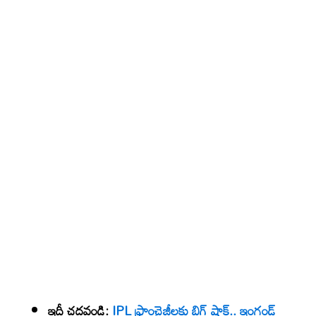
ఇదీ చదవండి:
IPL ఫ్రాంచైజీలకు బిగ్ షాక్.. ఇంగ్లండ్