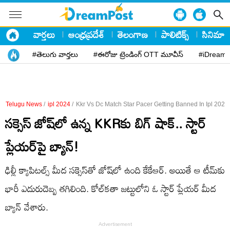
వార్తలు
ఆంధ్రప్రదేశ్
తెలంగాణ
పాలిటిక్స్
సినిమా
#తెలుగు వార్తలు
#ఈరోజు ట్రెండింగ్ OTT మూవీస్
#iDreamP
Telugu News
/
ipl 2024
/
Kkr Vs Dc Match Star Pacer Getting Banned In Ipl 2024
సక్సెస్ జోష్​లో ఉన్న KKRకు బిగ్ షాక్.. స్టార్
ప్లేయర్​పై బ్యాన్!
ఢిల్లీ క్యాపిటల్స్ మీద సక్సెస్​తో జోష్​లో ఉంది కేకేఆర్. అయితే ఆ టీమ్​కు
భారీ ఎదురుదెబ్బ తగిలింది. కోల్​కతా జట్టులోని ఓ స్టార్ ప్లేయర్ మీద
బ్యాన్ వేశారు.