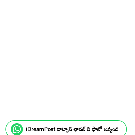
iDreamPost వాట్సాప్ ఛానల్ ని ఫాలో అవ్వండి