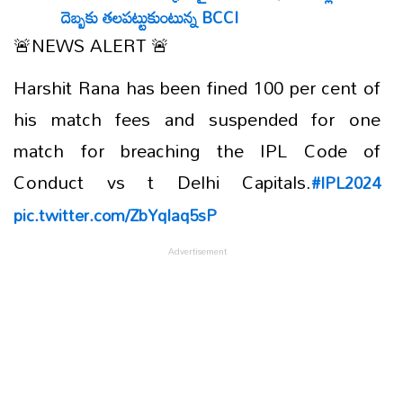
దెబ్బకు తలపట్టుకుంటున్న BCCI
🚨NEWS ALERT 🚨
Harshit Rana has been fined 100 per cent of
his match fees and suspended for one
match for breaching the IPL Code of
Conduct vs t Delhi Capitals.
#IPL2024
pic.twitter.com/ZbYqIaq5sP