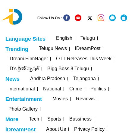
Follow Us On :
English
Telugu
Language Sites
Telugu News
iDreamPost
Trending
iDream FilmNager
OTT Releases This Week
iD's క్రికెట్ స్పెషల్
Bigg Boss 8 Telugu
Andhra Pradesh
Telangana
News
International
National
Crime
Politics
Movies
Reviews
Entertainment
Photo Gallery
Tech
Sports
Bussiness
More
About Us
Privacy Policy
iDreamPost