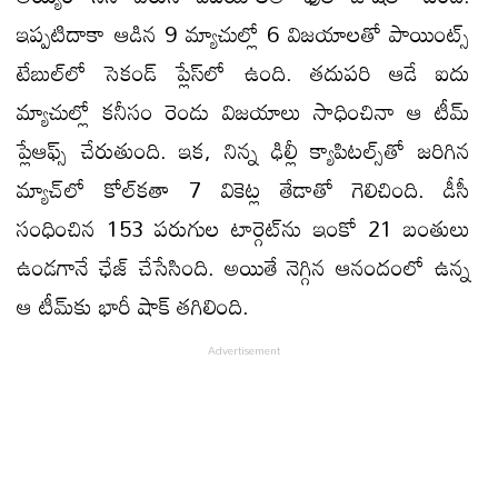
ఇప్పటిదాకా ఆడిన 9 మ్యాచుల్లో 6 విజయాలతో పాయింట్స్
టేబుల్​లో సెకండ్ ప్లేస్​లో ఉంది. తదుపరి ఆడే ఐదు
మ్యాచుల్లో కనీసం రెండు విజయాలు సాధించినా ఆ టీమ్
ప్లేఆఫ్స్​ చేరుతుంది. ఇక, నిన్న ఢిల్లీ క్యాపిటల్స్​తో జరిగిన
మ్యాచ్​లో కోల్​కతా 7 వికెట్ల తేడాతో గెలిచింది. డీసీ
సంధించిన 153 పరుగుల టార్గెట్​ను ఇంకో 21 బంతులు
ఉండగానే ఛేజ్ చేసేసింది. అయితే నెగ్గిన ఆనందంలో ఉన్న
ఆ టీమ్​కు భారీ షాక్ తగిలింది.