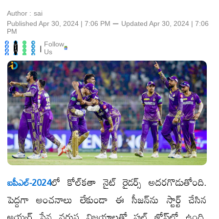
Author :
sai
Published Apr 30, 2024 | 7:06 PM
⚊
Updated
Apr 30, 2024 | 7:06
PM
Follow
|
Us
లో కోల్​కతా నైట్ రైడర్స్ అదరగొడుతోంది.
ఐపీఎల్-2024
పెద్దగా అంచనాలు లేకుండా ఈ సీజన్​ను స్టార్ట్ చేసిన
అయ్యర్ సేన వరుస విజయాలతో ఫుల్ జోష్​లో ఉంది.