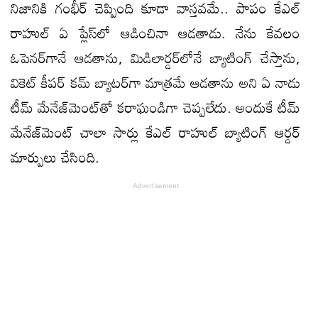
నిజానికి గంభీర్‌ చెప్పింది కూడా వాస్తవమే.. పాపం కేఎల్‌
రాహుల్‌ ఏ ప్లేస్‌లో ఆడించినా ఆడతాడు. నేను కేవలం
ఓపెనర్‌గానే ఆడతాను, మిడిలార్డర్‌లోనే బ్యాటింగ్‌ చేస్తాను,
వికెట్‌ కీపర్‌ కమ్‌ బ్యాటర్‌గా మాత్రమే ఆడతాను అని ఏ నాడు
టీమ్‌ మేనేజ్‌మెంట్‌తో కరాఘండిగా చెప్పలేదు. అందుకే టీమ్‌
మేనేజ్‌మెంట్‌ చాలా సార్లు కేఎల్‌ రాహుల్‌ బ్యాటింగ్‌ ఆర్డర్‌
మార్పులు చేసింది.