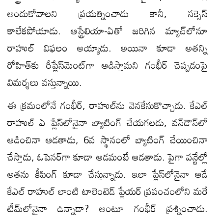
అందుకోవాలని ప్రయత్నించాడు కానీ, సక్సెస్‌
కాలేకపోయాడు. ఆస్ట్రేలియా-ఏతో జరిగిన మ్యాచ్‌లోనూ
రాహుల్‌ విఫలం అయ్యాడు. అయినా కూడా అతన్ని
రోహిత్‌కు రీప్లేస్‌మెంట్‌గా ఆడిస్తామని గంభీర్‌ చెప్పడంపై
విమర్శలు వస్తున్నాయి.
ఈ క్రమంలోనే గంభీర్‌, రాహుల్‌ను వెనకేసుకొచ్చాడు. కేఎల్‌
రాహుల్‌ ఏ ప్లేస్‌లోనైనా బ్యాటింగ్‌ చేయగలడు, వన్‌డౌన్‌లో
ఆడించినా ఆడతాడు, 6వ స్థానంలో బ్యాటింగ్‌ చేయించినా
చేస్తాడు, ఓపెనర్‌గా కూడా ఆడమంటే ఆడతాడు. పైగా వన్టేల్లో
అతను కీపింగ్‌ కూడా చేస్తున్నాడు. ఇలా ప్లేస్‌లోనైనా ఆడే
కేఎల్‌ రాహుల్‌ లాంటి టాలెంటెడ్‌ ప్లేయర్‌ ప్రపంచంలోని మరే
టీమ్‌లోనైనా ఉన్నాడా? అంటూ గంభీర్‌ ప్రశ్నించాడు.