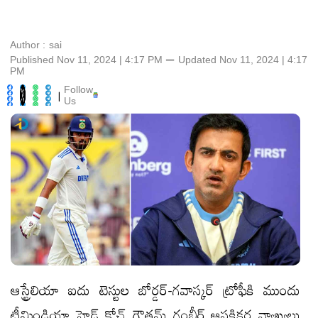
Author :
sai
Published Nov 11, 2024 | 4:17 PM
⚊
Updated
Nov 11, 2024 | 4:17
PM
Follow
|
Us
ఆస్ట్రేలియా ఐదు టెస్టుల బోర్డర్‌-గవాస్కర్‌ ట్రోఫీకి ముందు
టీమిండియా హెడ్‌ కోచ్‌ గౌతమ్‌ గంభీర్‌ ఆసక్తికర వ్యాఖ్యలు