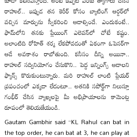
కూడా కలిసివస్తోంది. అంటే ఇప్పటి వరకు త్యాగాలు చేసిన
రాహుల్‌.. ఇప్పుడ తన కెరీర్‌ కోసం బ్యాటింగ్‌ ఆర్డర్‌లో
వచ్చిన మార్పును స్వీకరించి ఆడాల్సిందే. ఎందుకంటే..
ఫామ్‌లోని తనకు ప్లేయింగ్‌ ఎలెవన్‌లో చోటే కష్టం.
అలాంటిది రోహిత్‌ శర్మ లేకపోవడంతో ఏకంగా ఓపెనర్‌గా
ఆడే అవకాశం రాబోతుంది. కనీసం దీన్ని అయినా..
రాహుల్‌ సద్వినియోగం చేసుకొని.. పెద్ద ఇన్నింగ్స్‌ ఆడాలని
ఫ్యాన్స్‌ కొరుకుంటున్నారు. మరి రాహుల్‌ లాంటి ప్లేయర్‌
ప్రపంచంలో ఎక్కడా లేడంటూ.. అతనికి సపోర్ట్‌గా నిలుస్తూ
గంభీర్‌ చేసిన వ్యాఖ్యలపై మీ అభిప్రాయాలను కామెంట్ల
రూపంలో తెలియజేయండి.
Gautam Gambhir said “KL Rahul can bat in
the top order, he can bat at 3, he can play at