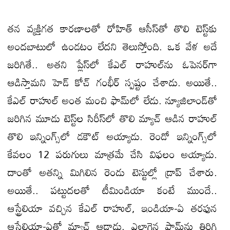
తన వ్యక్తిగత కారణాలతో రోహిత్‌ ఆసీస్‌తో తొలి టెస్ట్‌కు
అందబాటులో ఉండటం లేదని తెలుస్తోంది. ఒక వేళ అదే
జరిగితే.. అతని ప్లేస్‌లో కేఎల్‌ రాహుల్‌ను ఓపెనర్‌గా
ఆడిస్తామని హెడ్‌ కోచ్‌ గంభీర్‌ స్పష్టం చేశాడు. అయితే..
కేఎల్‌ రాహుల్‌ అంత మంచి ఫామ్‌లో లేడు. న్యూజిలాండ్‌తో
జరిగిన మూడు టెస్ట్‌ల సిరీస్‌లో తొలి మ్యాచ్‌ ఆడిన రాహుల్‌
తొలి ఇన్నింగ్స్‌లో డకౌట్‌ అయ్యాడు. రెండో ఇన్నింగ్స్‌లో
కేవలం 12 పరుగులు మాత్రమే చేసి విఫలం అయ్యాడు.
దాంతో అతన్ని మిగిలిన రెండు టెస్టుల్లో డ్రాప్‌ చేశారు.
అయితే.. పట్టుదలతో టీమిండియా కంటే ముందే..
ఆస్ట్రేలియా వచ్చిన కేఎల్‌ రాహుల్‌, ఇండియా-ఏ తరఫున
ఆస్ట్రేలియా-ఏతో మ్యాచ్‌ ఆడాడు. ఎలాగైన ఫామ్‌ను తిరిగి