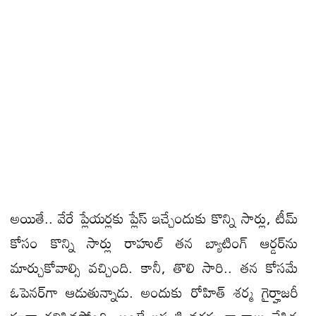
అయితే.. వేరే ప్లేయర్లకు ప్లేస్‌ ఇచ్చేందుకు కొన్ని సార్లు, టీమ్‌
కోసం కొన్ని సార్లు రాహుల్‌ తన బ్యాటింగ్‌ ఆర్డర్‌ను
మార్చుకోవాల్సి వచ్చింది. కానీ, తొలి సారి.. తన కోసమే
ఓపెనర్‌గా ఆడుతున్నాడు. అందుకు రోహిత్‌ శర్మ గైర్హాజరీ