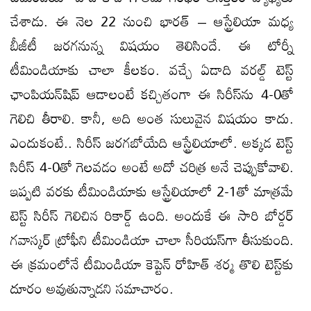
చేశాడు. ఈ నెల 22 నుంచి భారత్‌ – ఆస్ట్రేలియా మధ్య
బీజీటీ జరగనున్న విషయం తెలిసిందే. ఈ టోర్నీ
టీమిండియాకు చాలా కీలకం. వచ్చే ఏడాది వరల్డ్‌ టెస్ట్‌
ఛాంపియన్‌షిప్‌ ఆడాలంటే కచ్చితంగా ఈ సిరీస్‌ను 4-0తో
గెలిచి తీరాలి. కానీ, అది అంత సులువైన విషయం కాదు.
ఎందుకంటే.. సిరీస్‌ జరగబోయేది ఆస్ట్రేలియాలో. అక్కడ టెస్ట్‌
సిరీస్‌ 4-0తో గెలవడం అంటే అదో చరిత్ర అనే చెప్పుకోవాలి.
ఇప్పటి వరకు టీమిండియాకు ఆస్ట్రేలియాలో 2-1తో మాత్రమే
టెస్ట్‌ సిరీస్‌ గెలిచిన రికార్డ్‌ ఉంది. అందుకే ఈ సారి బోర్డర్‌
గవాస్కర్‌ ట్రోఫీని టీమిండియా చాలా సీరియస్‌గా తీసుకుంది.
ఈ క్రమంలోనే టీమిండియా కెప్టెన్‌ రోహిత్‌ శర్మ తొలి టెస్ట్‌కు
దూరం అవుతున్నాడని సమాచారం.