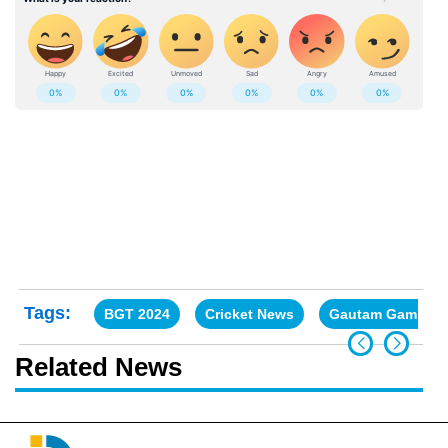
Tags:
BGT 2024
Cricket News
Gautam Gambhir
Related News