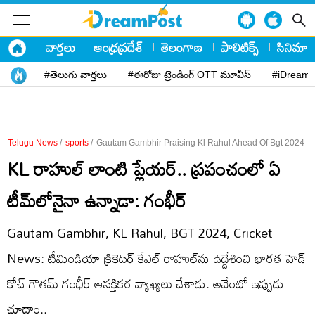
వార్తలు
ఆంధ్రప్రదేశ్
తెలంగాణ
పాలిటిక్స్
సినిమా
#తెలుగు వార్తలు
#ఈరోజు ట్రెండింగ్ OTT మూవీస్
#iDreamP
Telugu News
/
sports
/
Gautam Gambhir Praising Kl Rahul Ahead Of Bgt 2024
KL రాహుల్‌ లాంటి ప్లేయర్‌.. ప్రపంచంలో ఏ
టీమ్‌లోనైనా ఉన్నాడా: గంభీర్‌
Gautam Gambhir, KL Rahul, BGT 2024, Cricket
News: టీమిండియా క్రికెటర్‌ కేఎల్‌ రాహుల్‌ను ఉద్దేశించి భారత హెడ్‌
కోచ్‌ గౌతమ్‌ గంభీర్‌ ఆసక్తికర వ్యాఖ్యలు చేశాడు. అవేంటో ఇప్పుడు
చూద్దాం..