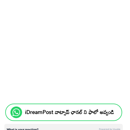
iDreamPost వాట్సాప్ ఛానల్ ని ఫాలో అవ్వండి