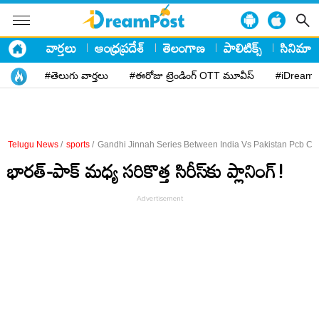
వార్తలు
ఆంధ్రప్రదేశ్
తెలంగాణ
పాలిటిక్స్
సినిమా
#తెలుగు వార్తలు
#ఈరోజు ట్రెండింగ్ OTT మూవీస్
#iDreamP
Telugu News
/
sports
/
Gandhi Jinnah Series Between India Vs Pakistan Pcb Chi
భారత్‌-పాక్‌ మధ్య సరికొత్త సిరీస్‌కు ప్లానింగ్‌!