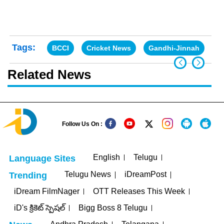
Tags:
BCCI
Cricket News
Gandhi-Jinnah
In
Related News
Follow Us On :
English
Telugu
Language Sites
Telugu News
iDreamPost
Trending
iDream FilmNager
OTT Releases This Week
iD's క్రికెట్ స్పెషల్
Bigg Boss 8 Telugu