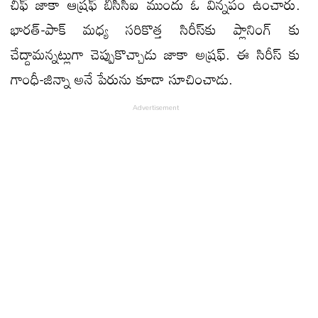
చీఫ్ జాకా ఆష్రఫ్ బీసీసీఐ ముందు ఓ విన్నపం ఉంచారు.
భారత్‌-పాక్‌ మధ్య సరికొత్త సిరీస్‌కు ప్లానింగ్‌ కు
చేద్దామన్నట్లుగా చెప్పుకొచ్చాడు జాకా అష్రఫ్. ఈ సిరీస్ కు
గాంధీ-జిన్నా అనే పేరును కూడా సూచించాడు.