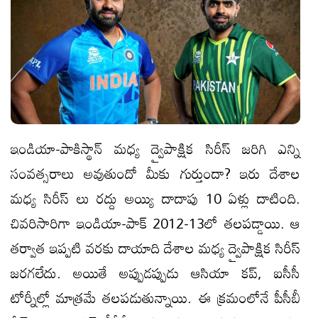
ఇండియా-పాకిస్థాన్ మధ్య ద్వైపాక్షిక సిరీస్ జరిగి ఎన్ని
సంవత్సరాలు అవుతుందో మీకు గుర్తుందా? ఇరు దేశాల
మధ్య సిరీస్ లు రద్దు అయ్యి దాదాపు 10 ఏళ్లు దాటింది.
చివరిసారిగా ఇండియా-పాక్ 2012-13లో తలపడ్డాయి. ఆ
తర్వాత ఇప్పటి వరకు దాయాది దేశాల మధ్య ద్వైపాక్షిక సిరీస్
జరగలేదు. అయితే అప్పుడప్పుడు ఆసియా కప్, ఐసీసీ
టోర్నీల్లో మాత్రమే తలపడుతున్నాయి. ఈ క్రమంలోనే పీసీబీ