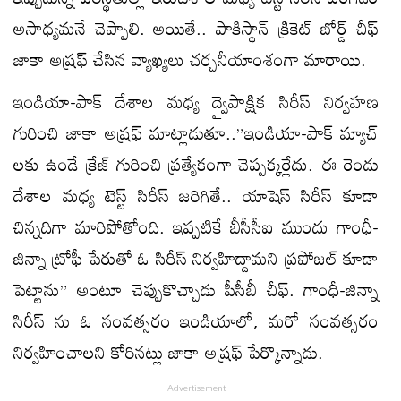
అసాధ్యమనే చెప్పాలి. అయితే.. పాకిస్థాన్ క్రికెట్ బోర్డ్ చీఫ్
జాకా అష్రఫ్ చేసిన వ్యాఖ్యలు చర్చనీయాంశంగా మారాయి.
ఇండియా-పాక్ దేశాల మధ్య ద్వైపాక్షిక సిరీస్ నిర్వహణ
గురించి జాకా అష్రఫ్ మాట్లాడుతూ..”ఇండియా-పాక్ మ్యాచ్
లకు ఉండే క్రేజ్ గురించి ప్రత్యేకంగా చెప్పక్కర్లేదు. ఈ రెండు
దేశాల మధ్య టెస్ట్ సిరీస్ జరిగితే.. యాషెస్ సిరీస్ కూడా
చిన్నదిగా మారిపోతోంది. ఇప్పటికే బీసీసీఐ ముందు గాంధీ-
జిన్నా ట్రోఫీ పేరుతో ఓ సిరీస్ నిర్వహిద్దామని ప్రపోజల్ కూడా
పెట్టాను” అంటూ చెప్పుకొచ్చాడు పీసీబీ చీఫ్. గాంధీ-జిన్నా
సిరీస్ ను ఓ సంవత్సరం ఇండియాలో, మరో సంవత్సరం
నిర్వహించాలని కోరినట్లు జాకా అష్రఫ్ పేర్కొన్నాడు.