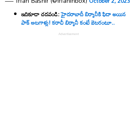
— Irfan Bashir (@irfaninbox)
October 2, 2023
ఇదికూడా చదవండి:
హైదరాబాదీ బిర్యానీకి ఫిదా అయిన
పాక్ ఆటగాళ్లు! కరాచీ బిర్యానీ కంటే బెటరంటూ..