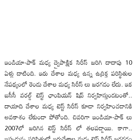
ఇండియా-పాక్ మధ్య ద్వైపాక్షిక సిరీస్ జరిగి దాదాపు 10
ఏళ్లు దాటింది. ఇరు దేశాల మధ్య ఉన్న ఉద్రిక్త పరిస్థితుల
నేపథ్యంలో రెండు దేశాల మధ్య సిరీస్ లు జరగడం లేదు. ఇక
ఐసీసీ వరల్డ్ టెస్ట్ ఛాంపియన్ షిప్ నిర్వహిస్తుండటంతో..
దాయాది దేశాల మధ్య టెస్ట్ సిరీస్ కూడా నిర్వహించడానికి
అవకాశం లేకుండా పోతోంది. చివరిగా ఇండియా-పాక్ లు
2007లో జరిగిన టెస్ట్ సిరీస్ లో తలపడ్డాయి. కాగా..
ఇప్పుడున్న పరిస్థితుల్లో ఇరుదేశాల మధ్య టెస్ట్ సిరీస్ జరగడం