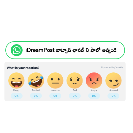
iDreamPost వాట్సాప్ ఛానల్ ని ఫాలో అవ్వండి