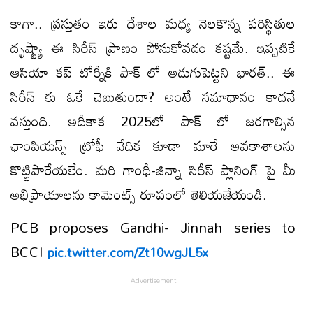
కాగా.. ప్రస్తుతం ఇరు దేశాల మధ్య నెలకొన్న పరిస్థితుల
దృష్ట్యా ఈ సిరీస్ ప్రాణం పోసుకోవడం కష్టమే. ఇప్పటికే
ఆసియా కప్ టోర్నీకి పాక్ లో అడుగుపెట్టని భారత్.. ఈ
సిరీస్ కు ఓకే చెబుతుందా? అంటే సమాధానం కాదనే
వస్తుంది. అదీకాక 2025లో పాక్ లో జరగాల్సిన
ఛాంపియన్స్ ట్రోఫీ వేదిక కూడా మారే అవకాశాలను
కొట్టిపారేయలేం. మరి గాంధీ-జిన్నా సిరీస్ ప్లానింగ్ పై మీ
అభిప్రాయాలను కామెంట్స్ రూపంలో తెలియజేయండి.
PCB proposes Gandhi- Jinnah series to
BCCI
pic.twitter.com/Zt10wgJL5x