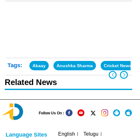
Tags:
Akaay
Anushka Sharma
Cricket News
Related News
Follow Us On :
English
Telugu
Language Sites