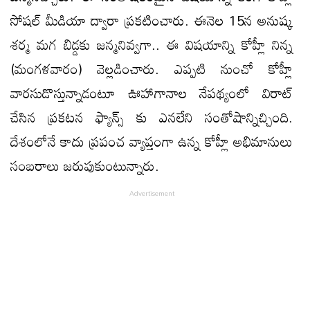
సోషల్ మీడియా ద్వారా ప్రకటించారు. ఈనెల 15న అనుష్క
శర్మ మగ బిడ్డకు జన్మనివ్వగా.. ఈ విషయాన్ని కోహ్లీ నిన్న
(మంగళవారం) వెల్లడించారు. ఎప్పటి నుంచో కోహ్లీ
వారసుడొస్తున్నాడంటూ ఊహాగానాల నేపథ్యంలో విరాట్
చేసిన ప్రకటన ఫ్యాన్స్ కు ఎనలేని సంతోషాన్నిచ్చింది.
దేశంలోనే కాదు ప్రపంచ వ్యాప్తంగా ఉన్న కోహ్లీ అభిమానులు
సంబరాలు జరుపుకుంటున్నారు.