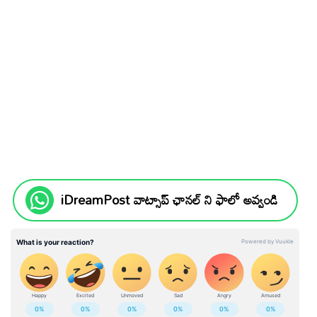
iDreamPost వాట్సాప్ ఛానల్ ని ఫాలో అవ్వండి