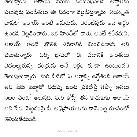
తెలుస్తోంది. అకాయ్ పేరుకు సంబంధించిన అర్థాలను
పలువురు పండితులు ఈ విధంగా వెల్లడిస్తున్నారు. సంస్కృత
భాషలో అకాయ్ అంటే అమరుడు, చిరంజీవుడు అనే అర్థం
ఉందని వెల్లడించారు. ఇక హిందీలో కాయ్‌ అంటే శరీరమని,
అకాయ్‌ అంటే భౌతిక శరీరానికి మించినవాడు అని
చెబుతున్నారు. టర్కీ భాషలో ఈ పదానికి కాంతులు
వెదజల్లుతున్న చంద్రుడు అనే అర్థం కూడా ఉంటుందని
తెలుపుతున్నారు. మరి వీటిలో ఏ అర్థాన్ని ఉద్దేశించి అకాయ్
అని పేరు పెట్టారో విరుష్క జంట ప్రకటిస్తే తప్పా అసలు
నిజం ఏంటో తెలుస్తది. మరి కోహ్లీ తన కొడుకుకు అకాయ్
అని పేరు పెట్టడంపై మీ అభిప్రాయాలను కామెంట్ల రూపంలో
తెలియజేయండి.