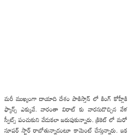
మరీ ముఖ్యంగా దాయాది దేశం పాకిస్తాన్ లో కింగ్ కోహ్లీకి
ఫ్యాన్స్ ఎక్కువే. వారంతా విరాట్ కు వారసుడొచ్చిన వేళ
స్వీట్స్ పంచుకుని వేడుకలా జరుపుకున్నారు. క్రికెట్ లో మరో
సూపర్ స్టార్ రాబోతున్నాడంటూ కామెంట్ చేస్తున్నారు. ఇక