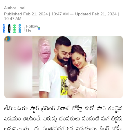
Author :
sai
Published Feb 21, 2024 | 10:47 AM
⚊
Updated
Feb 21, 2024 |
10:47 AM
Follow
|
Us
టీమిండియా స్టార్ క్రికెటర్ విరాట్ కోహ్లీ మరో సారి తండ్రైన
విషయం తెలిసిందే. విరుష్క దంపతులు పండంటి మగ బిడ్డకు
జన్మనిచ్చారు. ఈ సంతోషకరమైన విషయాన్ని కింగ్ కోహ్లీ