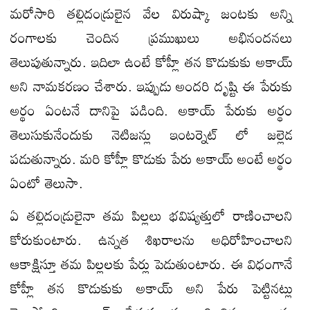
మరోసారి తల్లిదండ్రులైన వేల విరుష్కా జంటకు అన్ని
రంగాలకు చెందిన ప్రముఖులు అభినందనలు
తెలుపుతున్నారు. ఇదిలా ఉంటే కోహ్లీ తన కొడుకుకు అకాయ్
అని నామకరణం చేశారు. ఇప్పుడు అందరి దృష్టి ఈ పేరుకు
అర్థం ఏంటనే దానిపై పడింది. అకాయ్ పేరుకు అర్థం
తెలుసుకునేందుకు నెటిజన్లు ఇంటర్నెట్ లో జల్లెడ
పడుతున్నారు. మరి కోహ్లీ కొడుకు పేరు అకాయ్ అంటే అర్థం
ఏంటో తెలుసా.
ఏ తల్లిదండ్రులైనా తమ పిల్లలు భవిష్యత్తులో రాణించాలని
కోరుకుంటారు. ఉన్నత శిఖరాలను అధిరోహించాలని
ఆకాక్షిస్తూ తమ పిల్లలకు పేర్లు పెడుతుంటారు. ఈ విధంగానే
కోహ్లీ తన కొడుకుకు అకాయ్ అని పేరు పెట్టినట్లు