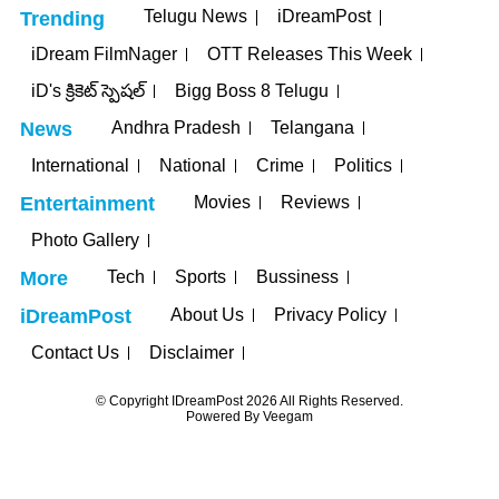
Telugu News
iDreamPost
Trending
iDream FilmNager
OTT Releases This Week
iD's క్రికెట్ స్పెషల్
Bigg Boss 8 Telugu
Andhra Pradesh
Telangana
News
International
National
Crime
Politics
Movies
Reviews
Entertainment
Photo Gallery
Tech
Sports
Bussiness
More
About Us
Privacy Policy
iDreamPost
Contact Us
Disclaimer
© Copyright IDreamPost 2026 All Rights Reserved.
Powered By
Veegam
t
Holiganbet
Holiganbet
jojobet
nakitbahis
betpark
casibom
iptv satın