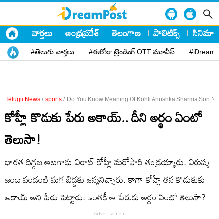
వార్తలు
ఆంధ్రప్రదేశ్
తెలంగాణ
పాలిటిక్స్
సినిమా
#తెలుగు వార్తలు
#ఈరోజు ట్రెండింగ్ OTT మూవీస్
#iDreamP
Telugu News
/
sports
/
Do You Know Meaning Of Kohli Anushka Sharma Son N
కోహ్లీ కొడుకు పేరు అకాయ్.. దీని అర్థం ఏంటో
తెలుసా!
భారత దిగ్గజ ఆటగాడు విరాట్ కోహ్లీ మరోసారి తండ్రయ్యారు. విరుష్క
జంట పండంటి మగ బిడ్డకు జన్మనిచ్చారు. కాగా కోహ్లీ తన కొడుకుకు
అకాయ్ అని పేరు పెట్టారు. ఇంతకీ ఆ పేరుకు అర్థం ఏంటో తెలుసా?