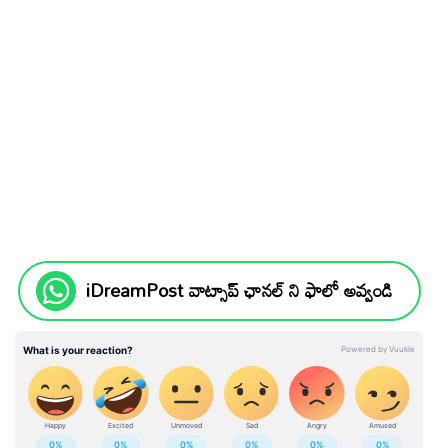
iDreamPost వాట్సాప్ ఛానల్ ని ఫాలో అవ్వండి