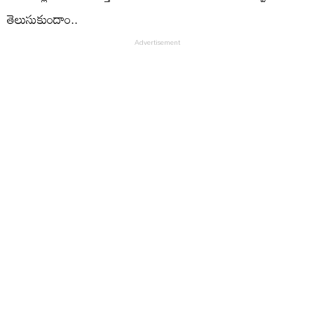
తెలుసుకుందాం..