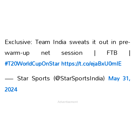
Exclusive: Team India sweats it out in pre-
warm-up net session | FTB |
#T20WorldCupOnStar
https://t.co/ejaBxU0mIE
— Star Sports (@StarSportsIndia)
May 31,
2024