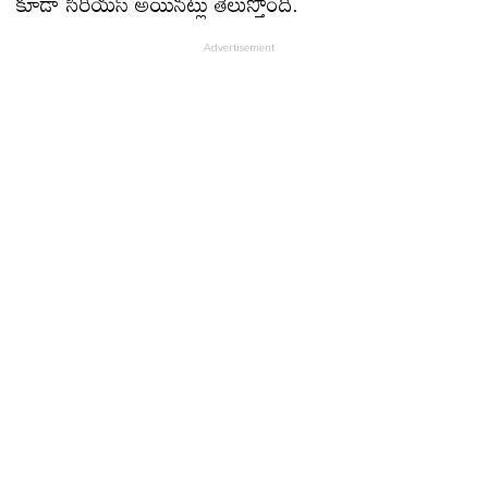
కూడా సీరియస్‌ అయినట్లు తెలుస్తోంది.