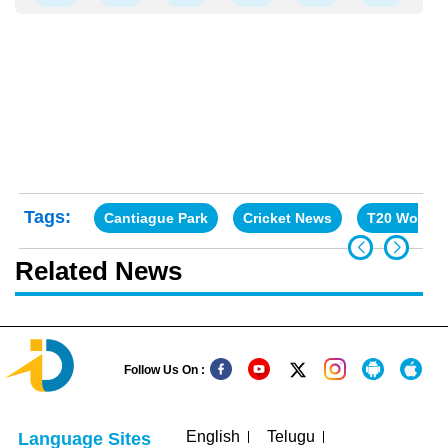
Tags:
Cantiague Park
Cricket News
T20 World 
Related News
Follow Us On :
English
Telugu
Language Sites