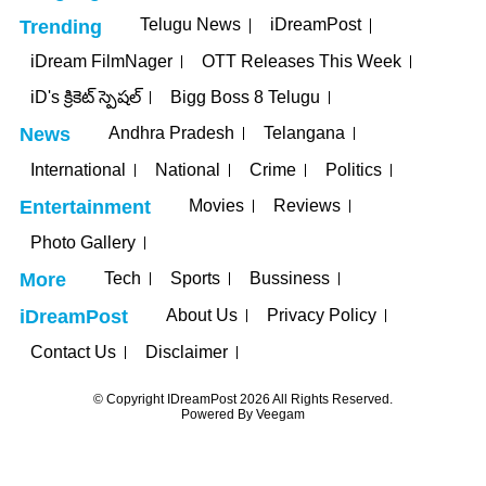
Telugu News
iDreamPost
Trending
iDream FilmNager
OTT Releases This Week
iD's క్రికెట్ స్పెషల్
Bigg Boss 8 Telugu
Andhra Pradesh
Telangana
News
International
National
Crime
Politics
Movies
Reviews
Entertainment
Photo Gallery
Tech
Sports
Bussiness
More
About Us
Privacy Policy
iDreamPost
Contact Us
Disclaimer
© Copyright IDreamPost 2026 All Rights Reserved.
Powered By
Veegam
t
jojobet
grandpashabet
betpark
casibom
iptv satın al
jojobet
casibo