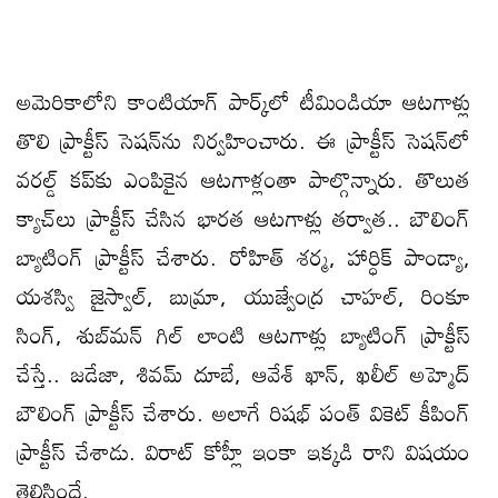
అమెరికాలోని కాంటియాగ్ పార్క్‌లో టీమిండియా ఆటగాళ్లు
తొలి ప్రాక్టీస్‌ సెషన్‌ను నిర్వహించారు. ఈ ప్రాక్టీస్‌ సెషన్‌లో
వరల్డ్‌ కప్‌కు ఎంపికైన ఆటగాళ్లంతా పాల్గొన్నారు. తొలుత
క్యాచ్‌లు ప్రాక్టీస్‌ చేసిన భారత ఆటగాళ్లు తర్వాత.. బౌలింగ్‌
బ్యాటింగ్‌ ప్రాక్టీస్‌ చేశారు. రోహిత్‌ శర్మ, హార్ధిక్‌ పాండ్యా,
యశస్వి జైస్వాల్‌, బుమ్రా, యుజ్వేంద్ర చాహల్‌, రింకూ
సింగ్‌, శుబ్‌మన్‌ గిల్‌ లాంటి ఆటగాళ్లు బ్యాటింగ్‌ ప్రాక్టీస్‌
చేస్తే.. జడేజా, శివమ్‌ దూబే, ఆవేశ్‌ ఖాన్‌, ఖలీల్‌ అహ్మెద్‌
బౌలింగ్‌ ప్రాక్టీస్‌ చేశారు. అలాగే రిషభ్‌ పంత్‌ వికెట్‌ కీపింగ్‌
ప్రాక్టీస్‌ చేశాడు. విరాట్‌ కోహ్లీ ఇంకా ఇక్కడి రాని విషయం
తెలిసిందే.