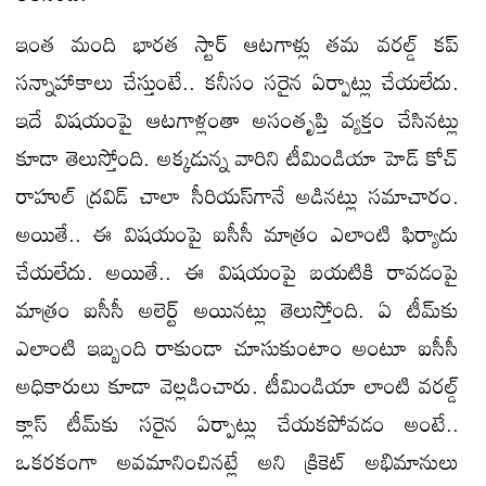
ఇంత మంది భారత స్టార్‌ ఆటగాళ్లు తమ వరల్డ్‌ కప్‌
సన్నాహాకాలు చేస్తుంటే.. కనీసం సరైన ఏర్పాట్లు చేయలేదు.
ఇదే విషయంపై ఆటగాళ్లంతా అసంతృప్తి వ్యక్తం చేసినట్లు
కూడా తెలుస్తోంది. అక్కడున్న వారిని టీమిండియా హెడ్‌ కోచ్‌
రాహుల్‌ ద్రవిడ్‌ చాలా సీరియస్‌గానే అడినట్లు సమాచారం.
అయితే.. ఈ విషయంపై ఐసీసీ మాత్రం ఎలాంటి ఫిర్యాదు
చేయలేదు. అయితే.. ఈ విషయంపై బయటికి రావడంపై
మాత్రం ఐసీసీ అలెర్ట్‌ అయినట్లు తెలుస్తోంది. ఏ టీమ్‌కు
ఎలాంటి ఇబ్బంది రాకుండా చూసుకుంటాం అంటూ ఐసీసీ
అధికారులు కూడా వెల్లడించారు. టీమిండియా లాంటి వరల్డ్‌
క్లాస్‌ టీమ్‌కు సరైన ఏర్పాట్లు చేయకపోవడం అంటే..
ఒకరకంగా అవమానించినట్లే అని క్రికెట్‌ అభిమానులు