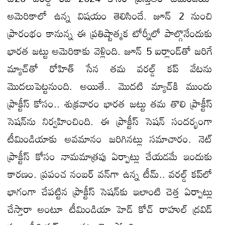
అమెరికాలో ఉన్న విషయం తెలిసిందే. జూన్‌ 2 నుంచి
ప్రారంభం కానున్న ఈ ప్రతిష్టాత్మక టోర్నీలో పాల్గొనేందుకు
భారత జట్టు అమెరికాకు వెళ్లింది. జూన్‌ 5 ఐర్లాండ్‌తో జరిగే
మ్యాచ్‌తో రోహిత్‌ సేన తమ వరల్డ్‌ కప్‌ వేటను
మొదలుపెట్టనుంది. అయితే.. మొదటి మ్యాచ్‌కి ముందు
ప్రాక్టీస్‌ కోసం.. శుక్రవారం భారత జట్టు తమ తొలి ప్రాక్టీస్‌
సెషన్‌ను నిర్వహించింది. ఈ ప్రాక్టీస్‌ సెషన్‌ సందర్భంగా
టీమిండియాకు అవమానం జరిగినట్లు సమాచారం. నెట్‌
ప్రాక్టీస్‌ కోసం నామమాత్రపు ఏర్పాట్లు చేయడమే ఇందుకు
కారణం. ప్రపంచ నంబర్ వన్‌గా ఉన్న టీమ్‌.. వరల్డ్‌ కప్‌లో
భాగంగా చేపట్టిన ప్రాక్టీస్‌ సెషన్‌కు ఇలాంటి చెత్త ఏర్పాట్లు
చేస్తారా అంటూ టీమిండియా హెడ్‌ కోచ్‌ రాహుల్‌ ద్రవిడ్‌