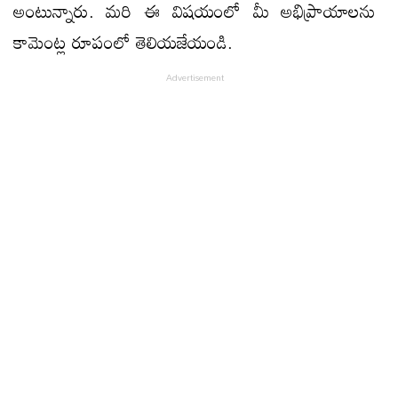
అంటున్నారు. మరి ఈ విషయంలో మీ అభిప్రాయాలను
కామెంట్ల రూపంలో తెలియజేయండి.