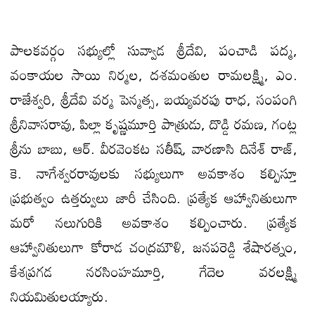
పాలకవర్గం సభ్యుల్లో సువ్వాడ శ్రీదేవి, పంచాడి పద్మ,
వంకాయల సాయి నిర్మల, దశమంతుల రామలక్ష్మి, ఎం.
రాజేశ్వరి, శ్రీదేవి వర్మ పెన్మత్స, బయ్యవరపు రాధ, సంపంగి
శ్రీనివాసరావు, పిల్లా కృష్ణమూర్తి పాత్రుడు, దొడ్డి రమణ, గంట్ల
శ్రీను బాబు, ఆర్. వీరవెంకట సతీష్, వారణాసి దినేశ్ రాజ్,
కె. నాగేశ్వరరావులకు సభ్యులుగా అవకాశం కల్పిస్తూ
ప్రభుత్వం ఉత్తర్వులు జారీ చేసింది. ప్రత్యేక ఆహ్వానితులుగా
మరో నలుగురికి అవకాశం కల్పించారు. ప్రత్యేక
ఆహ్వానితులుగా కోరాడ చంద్రమౌళి, జనపరెడ్డి శేషారత్నం,
కేశప్రగడ నరసింహమూర్తి, గేదెల వరలక్ష్మి
నియమితులయ్యారు.