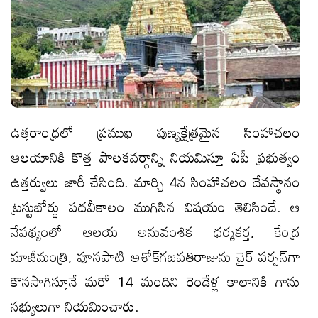
ఉత్తరాంధ్రలో ప్రముఖ పుణ్యక్షేత్రమైన సింహాచలం
ఆలయానికి కొత్త పాలకవర్గాన్ని నియమిస్తూ ఏపీ ప్రభుత్వం
ఉత్తర్వులు జారీ చేసింది. మార్చి 4న సింహాచలం దేవస్థానం
ట్రస్టుబోర్డు పదవీకాలం ముగిసిన విషయం తెలిసిందే. ఆ
నేపథ్యంలో ఆలయ అనువంశిక ధర్మకర్త, కేంద్ర
మాజీమంత్రి, పూసపాటి అశోక్‌గజపతిరాజును చైర్ పర్సన్‌గా
కొనసాగిస్తూనే మరో 14 మందిని రెండేళ్ల కాలానికి గాను
సభ్యులుగా నియమించారు.