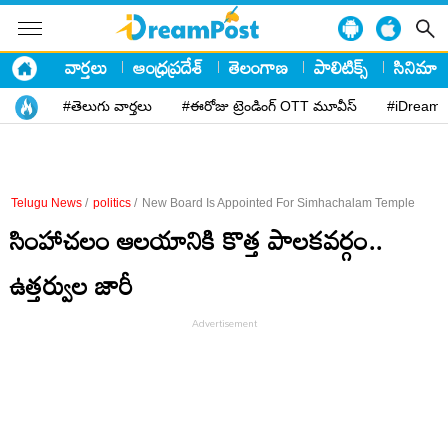
వార్తలు
ఆంధ్రప్రదేశ్
తెలంగాణ
పాలిటిక్స్
సినిమా
#తెలుగు వార్తలు
#ఈరోజు ట్రెండింగ్ OTT మూవీస్
#iDreamP
Telugu News
/
politics
/
New Board Is Appointed For Simhachalam Temple
సింహాచలం ఆలయానికి కొత్త పాలకవర్గం..
ఉత్తర్వుల జారీ