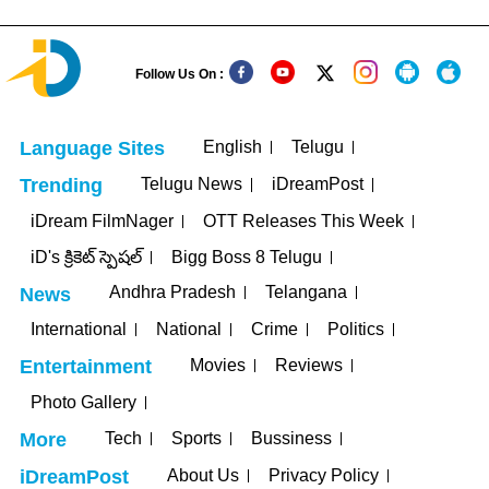
Follow Us On :
English
Telugu
Language Sites
Telugu News
iDreamPost
Trending
iDream FilmNager
OTT Releases This Week
iD's క్రికెట్ స్పెషల్
Bigg Boss 8 Telugu
Andhra Pradesh
Telangana
News
International
National
Crime
Politics
Movies
Reviews
Entertainment
Photo Gallery
Tech
Sports
Bussiness
More
About Us
Privacy Policy
iDreamPost