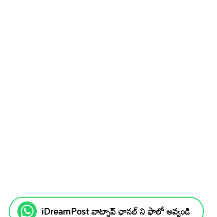
iDreamPost వాట్సాప్ ఛానల్ ని ఫాలో అవ్వండి