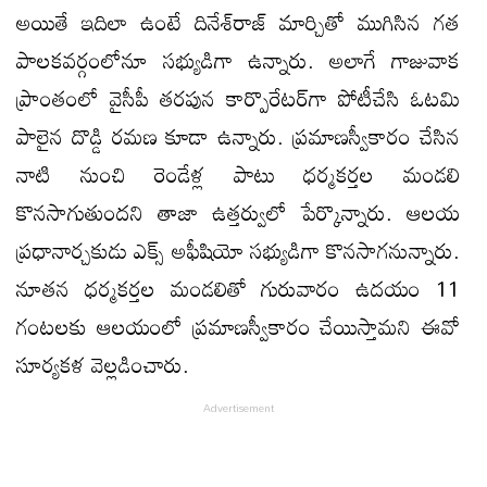
అయితే ఇదిలా ఉంటే దినేశ్‌రాజ్‌ మార్చితో ముగిసిన గత
పాలకవర్గంలోనూ సభ్యుడిగా ఉన్నారు. అలాగే గాజువాక
ప్రాంతంలో వైసీపీ తరపున కార్పొరేటర్‌గా పోటీచేసి ఓటమి
పాలైన దొడ్డి రమణ కూడా ఉన్నారు. ప్రమాణస్వీకారం చేసిన
నాటి నుంచి రెండేళ్ల పాటు ధర్మకర్తల మండలి
కొనసాగుతుందని తాజా ఉత్తర్వులో పేర్కొన్నారు. ఆలయ
ప్రధానార్చకుడు ఎక్స్ అఫీషియో సభ్యుడిగా కొనసాగనున్నారు.
నూతన ధర్మకర్తల మండలితో గురువారం ఉదయం 11
గంటలకు ఆలయంలో ప్రమాణస్వీకారం చేయిస్తామని ఈవో
సూర్యకళ వెల్లడించారు.