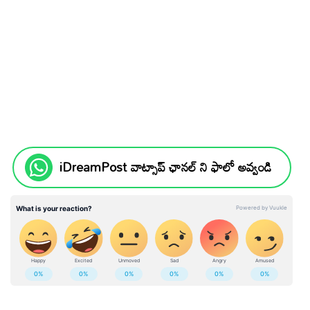
iDreamPost వాట్సాప్ ఛానల్ ని ఫాలో అవ్వండి