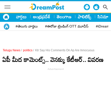
వార్తలు
ఆంధ్రప్రదేశ్
తెలంగాణ
పాలిటిక్స్
సినిమా
#తెలుగు వార్తలు
#ఈరోజు ట్రెండింగ్ OTT మూవీస్
#iDreamP
Telugu News
/
politics
/
Ktr Say His Comments On Ap Are Innocuous
ఏపీ మీద కామెంట్స్.. వెనక్కు కేటీఆర్.. వివరణ