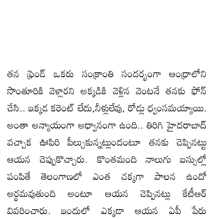
తన ఫ్రెండ్ ఒకరు సంక్రాంతి సందర్భంగా ఆంధ్రాలోని
సొంతూరికి వెళ్లారని అక్కడికి వెళ్లిన వెంటనే తనకు ఫోన్
చేసి.. ఇక్కడ కరెంట్ లేదు,నీళ్లులేవు, రోడ్లు ధ్వంసమయ్యాయి.
అంతా అన్యాయంగా అధ్వానంగా ఉంది.. తిరిగి హైదరాబాద్
వచ్చాక ఊపిరి పీల్చుకున్నట్లుందంటూ తనకు చెప్పినట్టు
ఆయన చెప్పుకొచ్చారు. కొంతమంది నాలుగు బస్సుల్లో
పంపితే తెలంగాణలో ఎంత చక్కగా పాలన ఉందో
అర్థమవుతుంది అంటూ ఆయన చెప్పినట్లు కేటీఆర్
వివరించారు. ఇందులో ఎక్కడా ఆయన ఏపీ పేరు