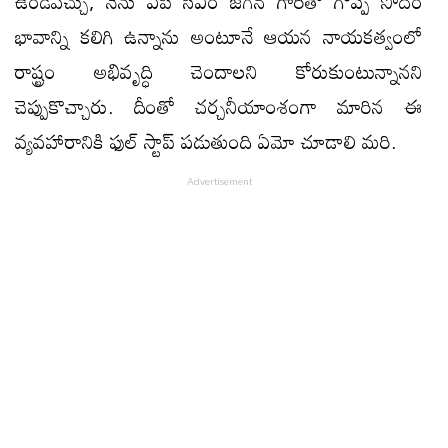
ఉండవచ్చు, నేను ఏపీ సీఎం జగన్ గారితో గొప్ప సోదర
భావాన్ని కలిగి ఉన్నాను అంటూనే ఆయన నాయకత్వంలో
రాష్ట్రం అభివృద్ధి చెందాలని కోరుకుంటున్నానని
చెప్పుకొచ్చారు. దీంతో చర్చనీయాంశంగా మారిన ఈ
వ్యవహారానికి ఫుల్ స్టాప్ పడుతుంది ఏమో చూడాలి మరి.