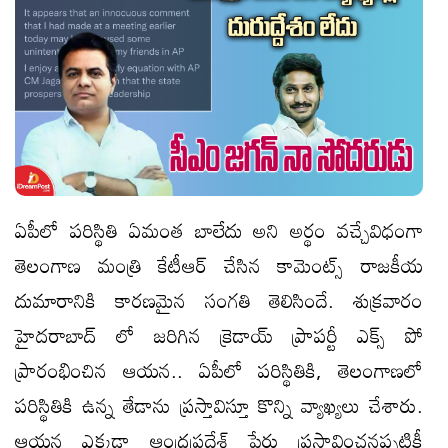
ఏపీలో పరిస్థితి ఏమంత బాలేదు అని అర్థం వచ్చేవిధంగా
తెలంగాణ మంత్రి కేటీఆర్ చేసిన కామెంట్స్ రాజకీయ
దుమారానికి కారణమైన సంగతి తెలిసిందే. శుక్రవారం
హైదరాబాద్ లో జరిగిన క్రెడాయ్ ప్రాపర్టీ ఎక్స్ పో
ప్రారంభించిన ఆయన.. ఏపీలో పరిస్థితికి, తెలంగాణలో
పరిస్థితికి ఉన్న తేడాను ప్రస్తావిస్తూ కొన్ని వ్యాఖ్యలు చేశారు.
ఆయన ఎక్కడా ఆంధ్రప్రదేశ్ పేరు ప్రస్తావించనప్పటికీ