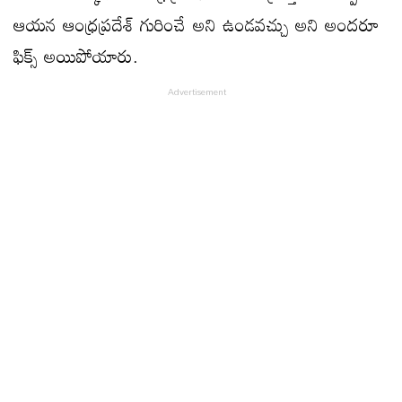
ఆయన ఆంధ్రప్రదేశ్ గురించే అని ఉండవచ్చు అని అందరూ
ఫిక్స్ అయిపోయారు.