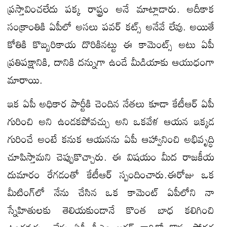
ప్రస్తావించలేదు పక్క రాష్ట్రం అనే మాట్లాడారు. అదీకాక
సంక్రాంతికి ఏపీలో అసలు పవర్ కట్స్ అనేవే లేవు. అయితే
కోతికి కొబ్బరికాయ దొరికినట్టు ఈ కామెంట్స్ అటు ఏపీ
ప్రతిపక్షానికి, దానికి దన్నుగా ఉండే మీడియాకు ఆయుధంగా
మారాయి.
ఇక ఏపీ అధికార పార్టీకి చెందిన నేతలు కూడా కేటీఆర్ ఏపీ
గురించి అని ఉండకపోవచ్చు అని ఒకవేళ ఆయన ఇక్కడ
గురించే అంటే కనుక ఆయనను ఏపీ ఆహ్వానించి అభివృద్ధి
చూపిస్తామని చెప్పుకొచ్చారు. ఈ విషయం మీద రాజకీయ
దుమారం రేగడంతో కేటీఆర్ స్పందించారు.ఈరోజు ఒక
మీటింగ్‌లో నేను చేసిన ఒక కామెంట్ ఏపీలోని నా
స్నేహితులకు తెలియకుండానే కొంత బాధ కలిగించి