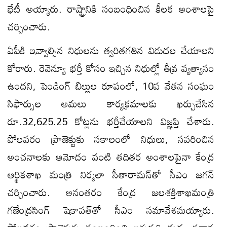
భేటీ అయ్యారు. రాష్ట్రానికి సంబంధించిన కీలక అంశాలపై
చర్చించారు.
ఏపీకి ఇవ్వాల్సిన నిధులను త్వరితగతిన విడుదల చేయాలని
కోరారు. రెవెన్యూ భర్తీ కోసం ఇచ్చిన నిధుల్లో తీవ్ర వ్యత్యాసం
ఉందని, పెండింగ్‌ బిల్లుల రూపంలో, 10వ వేతన సంఘం
సిఫార్సుల అమలు కార్యక్రమాలకు ఖర్చుచేసిన
రూ.32,625.25 కోట్లను భర్తీచేయాలని విజ్ఞప్తి చేశారు.
పోలవరం ప్రాజెక్టుకు సకాలంలో నిధులు, సవరించిన
అంచనాలకు ఆమోదం వంటి తదితర అంశాలపైనా కేంద్ర
ఆర్థికశాఖ మంత్రి నిర్మలా సీతారామన్‌తో సీఎం జగన్
చర్చించారు. అనంతరం కేంద్ర జలశక్తిశాఖమంత్రి
గజేంద్రసింగ్‌ షెకావత్‌తో సీఎం సమావేశమయ్యారు.