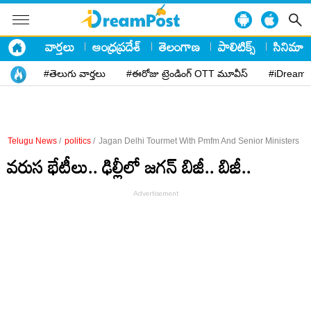
వార్తలు
ఆంధ్రప్రదేశ్
తెలంగాణ
పాలిటిక్స్
సినిమా
#తెలుగు వార్తలు
#ఈరోజు ట్రెండింగ్ OTT మూవీస్
#iDreamP
Telugu News
/
politics
/
Jagan Delhi Tourmet With Pmfm And Senior Ministers
వ‌రుస భేటీలు.. ఢిల్లీలో జ‌గ‌న్ బిజీ.. బిజీ..