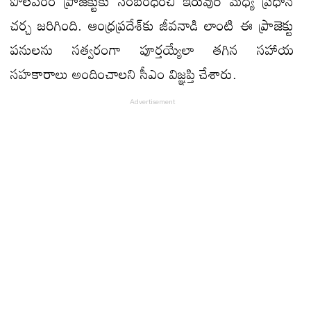
పోలవరం ప్రాజెక్టుకు సంబంధించి ఇరువురి మధ్య ప్రధాన
చర్చ జరిగింది. ఆంధ్రప్రదేశ్‌కు జీవనాడి లాంటి ఈ ప్రాజెక్టు
పనులను సత్వరంగా పూర్తయ్యేలా తగిన సహాయ
సహకారాలు అందించాలని సీఎం విజ్ఞప్తి చేశారు.