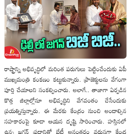
రాష్ట్రాన్ని అభివృద్ధిలో మ‌రింత ప‌రుగులు పెట్టించేందుకు ఏపీ
ముఖ్య‌మంత్రి కంక‌ణం క‌ట్టుకున్నారు. ప్రాజెక్టుల‌ను వేగంగా
పూర్తి చేయాల‌ని సంక‌ల్పించారు. అలాగే.. తాజాగా ఏర్ప‌డిన
కొత్త జిల్లాల్లోనూ అభివృద్ధిని వేగ‌వంతం చేసేందుకు
ప్ర‌య‌త్నిస్తున్నారు. ఈ మేర‌కు కేంద్రం నుంచి అందాల్సిన
స‌హ‌కారంపై కూడా ఆయ‌న దృష్టి సారించారు. హ‌స్తిన‌లో
ఉన్న జ‌గ‌న్ ప్ర‌ధానితో భేటీ అనంత‌రం వ‌రుస‌గా కేంద్ర