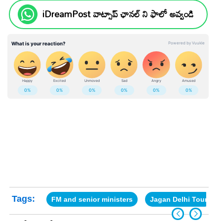
iDreamPost వాట్సాప్ ఛానల్ ని ఫాలో అవ్వండి
Tags:
FM and senior ministers
Jagan Delhi Tour