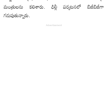
మంత్రుల‌ను క‌లిశారు. ఢిల్లీ పర్యటనలో బిజీబిజీగా
గ‌డుపుతున్నారు.