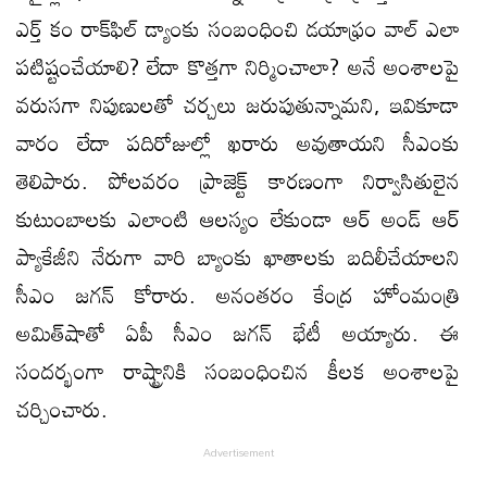
ఎర్త్‌ కం రాక్‌ఫిల్‌ డ్యాంకు సంబంధించి డయాఫ్రం వాల్‌ ఎలా
పటిష్టంచేయాలి? లేదా కొత్తగా నిర్మించాలా? అనే అంశాలపై
వరుసగా నిపుణులతో చర్చలు జరుపుతున్నామని, ఇవికూడా
వారం లేదా పదిరోజుల్లో ఖరారు అవుతాయని సీఎంకు
తెలిపారు. పోలవరం ప్రాజెక్ట్‌ కారణంగా నిర్వాసితులైన
కుటుంబాలకు ఎలాంటి ఆలస్యం లేకుండా ఆర్‌ అండ్‌ ఆర్‌
ప్యాకేజీని నేరుగా వారి బ్యాంకు ఖాతాలకు బదిలీచేయాలని
సీఎం జగన్ కోరారు. అనంతరం కేంద్ర హోంమంత్రి
అమిత్‌షాతో ఏపీ సీఎం జగన్ భేటీ అయ్యారు. ఈ
సందర్భంగా రాష్ట్రానికి సంబంధించిన కీలక అంశాలపై
చర్చించారు.