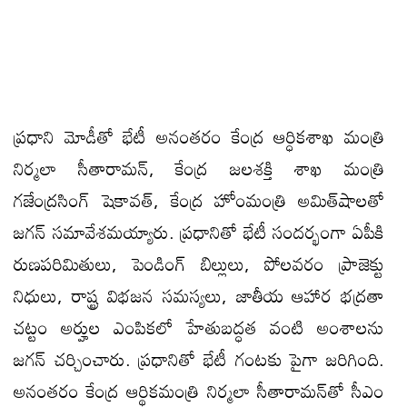
ప్రధాని మోడీతో భేటీ అనంతరం కేంద్ర ఆర్ధికశాఖ మంత్రి
నిర్మలా సీతారామన్, కేంద్ర జలశక్తి శాఖ మంత్రి
గజేంద్రసింగ్ షెకావత్‌, కేంద్ర హోంమంత్రి అమిత్‌షాలతో
జగన్ సమావేశమయ్యారు. ప్రధానితో భేటీ సందర్భంగా ఏపీకి
రుణపరిమితులు, పెండింగ్ బిల్లులు, పోలవరం ప్రాజెక్టు
నిధులు, రాష్ట్ర విభజన సమస్యలు, జాతీయ ఆహార భద్రతా
చట్టం అర్హుల ఎంపికలో హేతుబద్ధత వంటి అంశాలను
జగన్ చర్చించారు. ప్రధానితో భేటీ గంటకు పైగా జరిగింది.
అనంతరం కేంద్ర ఆర్థికమంత్రి నిర్మలా సీతారామన్‌తో సీఎం