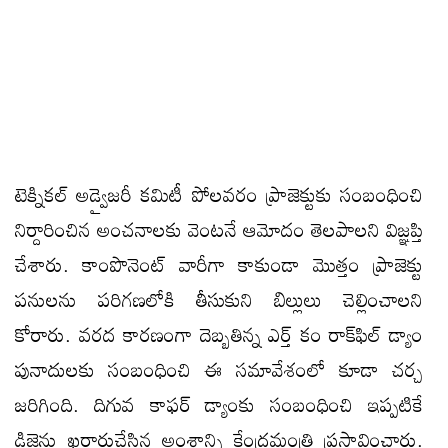
టెక్నికల్‌ అడ్వైజరీ కమిటీ పోలవరం ప్రాజెక్టుకు సంబంధించి
నిర్దారించిన అంచనాలకు వెంటనే ఆమోదం తెలపాలని విజ్ఞప్తి
చేశారు. కాంపొనెంట్‌ వారీగా కాకుండా మొత్తం ప్రాజెక్టు
పనులను పరిగణలోకి తీసుకుని బిల్లులు చెల్లించాలని
కోరారు. వరద కారణంగా దెబ్బతిన్న ఎర్త్‌ కం రాక్‌ఫిల్‌ డ్యాం
పునాదులకు సంబంధించి ఈ సమావేశంలో కూడా చర్చ
జరిగింది. దిగువ కాఫర్‌ డ్యాంకు సంబంధించి ఇప్పటికే
డిజైన్లు ఖరారుచేసిన అంశాన్ని కేంద్రమంత్రి ప్రస్తావించారు.