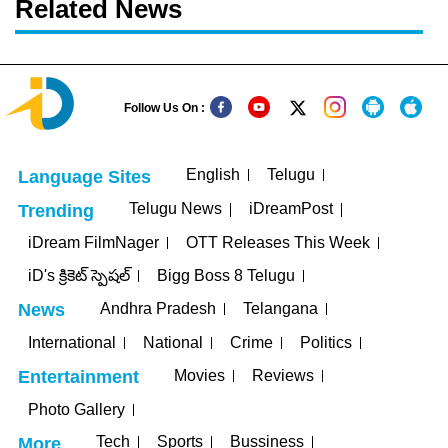
Related News
Follow Us On :
English
Telugu
Language Sites
Telugu News
iDreamPost
Trending
iDream FilmNager
OTT Releases This Week
iD's క్రికెట్ స్పెషల్
Bigg Boss 8 Telugu
Andhra Pradesh
Telangana
News
International
National
Crime
Politics
Movies
Reviews
Entertainment
Photo Gallery
Tech
Sports
Bussiness
More