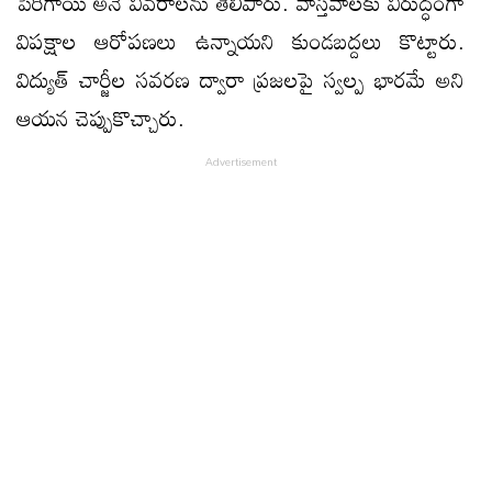
పెరిగాయి అనే వివ‌రాల‌ను తెలిపారు. వాస్త‌వాల‌కు విరుద్ధంగా
విప‌క్షాల ఆరోప‌ణ‌లు ఉన్నాయ‌ని కుండ‌బ‌ద్ద‌లు కొట్టారు.
విద్యుత్ చార్జీల స‌వ‌ర‌ణ ద్వారా ప్ర‌జ‌ల‌పై స్వ‌ల్ప భార‌మే అని
ఆయ‌న చెప్పుకొచ్చారు.