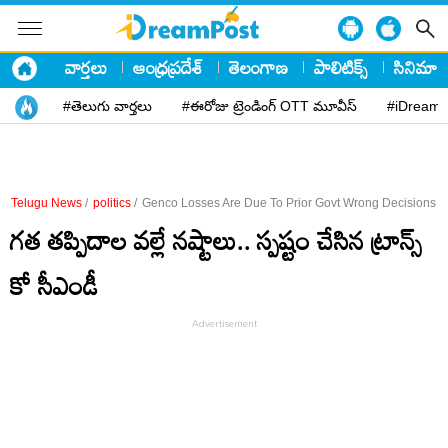
వార్తలు
ఆంధ్రప్రదేశ్
తెలంగాణ
పాలిటిక్స్
సినిమా
#తెలుగు వార్తలు
#ఈరోజు ట్రెండింగ్ OTT మూవీస్
#iDreamP
Telugu News
/
politics
/
Genco Losses Are Due To Prior Govt Wrong Decisions 
గ‌త త‌ప్పిదాల వ‌ల్లే న‌ష్టాలు.. స్ప‌ష్టం చేసిన ట్రాన్స్
కో సీఎండీ