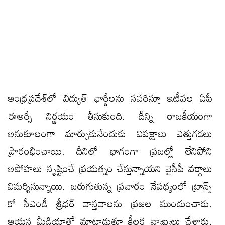
ఆంధ్రప్రదేశ్‌లో విద్యుత్‌ ఛార్జీలను స‌వ‌రిస్తూ ఇటీవ‌ల ఏపీ
ఈఆర్సీ నిర్ణయం తీసుకుంది. దీన్ని రాజ‌కీయంగా
అనుకూలంగా మార్చుకునేందుకు విప‌క్షాలు ఎత్తుగ‌డ‌లు
ప్రారంభించాయి. దీనిలో భాగంగా ప్ర‌జ‌ల్లో లేనిపోని
అపోహ‌లు సృష్టించే ప్ర‌య‌త్నం చేస్తున్నాయ‌ని వైసీపీ వ‌ర్గాలు
విమ‌ర్శిస్తున్నాయి. జ‌రుగుతున్న ప్ర‌చారం నేప‌థ్యంలో ట్రాన్స్
కో సీఎండీ శ్రీ‌ధ‌ర్ వాస్త‌వాల‌ను ప్ర‌జ‌ల ముందుంచారు.
ఆయ‌న మీడియాతో మాట్లాడుతూ కీలక వ్యాఖ్యలు చేశారు.