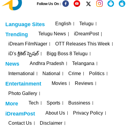
Follow Us On :
English
Telugu
Language Sites
Telugu News
iDreamPost
Trending
iDream FilmNager
OTT Releases This Week
iD's క్రికెట్ స్పెషల్
Bigg Boss 8 Telugu
Andhra Pradesh
Telangana
News
International
National
Crime
Politics
Movies
Reviews
Entertainment
Photo Gallery
Tech
Sports
Bussiness
More
About Us
Privacy Policy
iDreamPost
Contact Us
Disclaimer