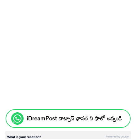
iDreamPost వాట్సాప్ ఛానల్ ని ఫాలో అవ్వండి