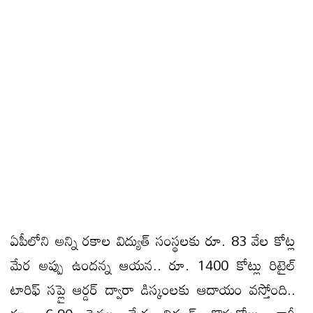
ఏపీలోని అన్ని రకాల విద్యుత్ సంస్థలకు రూ. 83 వేల కోట్ల
మేర అప్పు ఉందన్న ఆయన.. రూ. 1400 కోట్లు రిటైల్
టారిఫ్ సప్లై ఆర్డర్ ద్వారా డిస్కంలకు ఆదాయం వస్తోంది..