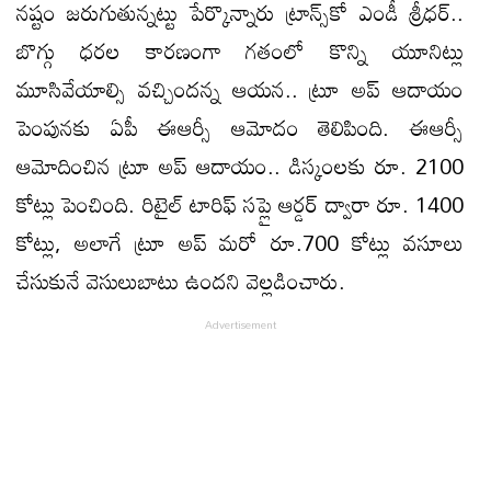
నష్టం జరుగుతున్నట్టు పేర్కొన్నారు ట్రాన్స్‌కో ఎండీ శ్రీధర్..
బొగ్గు ధరల కారణంగా గతంలో కొన్ని యూనిట్లు
మూసివేయాల్సి వచ్చిందన్న ఆయన.. ట్రూ అప్ ఆదాయం
పెంపునకు ఏపీ ఈఆర్సీ ఆమోదం తెలిపింది. ఈఆర్సీ
ఆమోదించిన ట్రూ అప్ ఆదాయం.. డిస్కంలకు రూ. 2100
కోట్లు పెంచింది. రిటైల్ టారిఫ్ సప్లై ఆర్డర్ ద్వారా రూ. 1400
కోట్లు, అలాగే ట్రూ అప్ మరో రూ.700 కోట్లు వసూలు
చేసుకునే వెసులుబాటు ఉందని వెల్లడించారు.