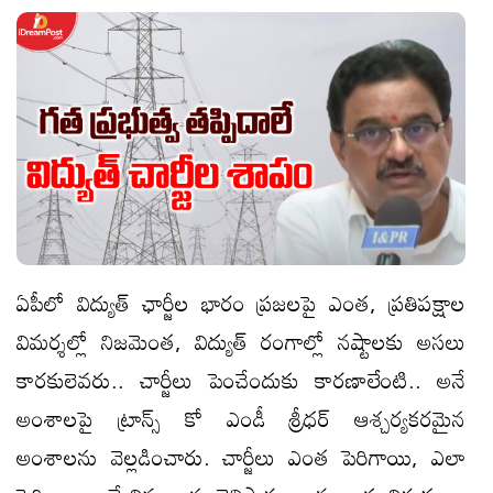
ఏపీలో విద్యుత్ ఛార్జీల భారం ప్ర‌జ‌ల‌పై ఎంత‌, ప్ర‌తిప‌క్షాల
విమ‌ర్శ‌ల్లో నిజ‌మెంత‌, విద్యుత్ రంగాల్లో న‌ష్టాల‌కు అస‌లు
కార‌కులెవ‌రు.. చార్జీలు పెంచేందుకు కార‌ణాలేంటి.. అనే
అంశాల‌పై ట్రాన్స్ కో ఎండీ శ్రీ‌ధ‌ర్ ఆశ్చ‌ర్య‌క‌ర‌మైన
అంశాల‌ను వెల్ల‌డించారు. చార్జీలు ఎంత పెరిగాయి, ఎలా