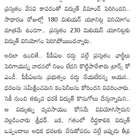
ప్రస్తుతం వేసవి కావడంతో విద్యుత్‌ డిమాండ్ పెరిగిందని..
సాధారణ రోజుల్లో 180 మిలియన్ యూనిట్ల వినియోగం
మాత్రమే ఉండగా.. ప్రస్తుతం 230 మిలియన్ యూనిట్లకు
విద్యుత్ వినియోగం పెరిగిపోయిందన్నారు.
అదిలా ఉంచితే.. పీపీఏల రద్దు వల్లే ప్రస్తుతం ఛార్జీలు
పెరిగాయన్న వాదనలో నిజం లేదని కొట్టిపారేశారు ట్రాన్స్‌ కో
ఎండీ. పీపీఏలను ప్రభుత్వం రద్దు చేయలేదన్న ఆయన..
ధరలను సమీక్షించమని కంపెనీలను కోరిందని వివరించారు.
సెకీ నుంచి తక్కువ ధరకే విద్యుత్ కొనుగోలు చేస్తున్నామని..
ఆ విద్యుత్ను వ్యవసాయం కోసమే వివియోగిస్తామని
వెల్లడించారు శ్రీధర్. ఇక, గతంలో దీర్ఘకాలిక విద్యుత్
ఒప్పందాలు అధిక ధరలకు చేసుకోవడం వల్లే ఇప్పుడు తీవ్ర