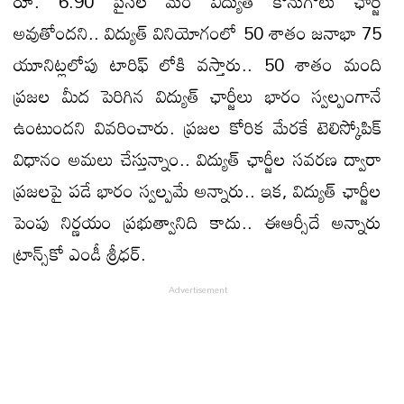
రూ. 6.90 పైసల మేర విద్యుత్ కొనుగోలు ఛార్జీ
అవుతోందని.. విద్యుత్ వినియోగంలో 50 శాతం జనాభా 75
యూనిట్లలోపు టారిఫ్ లోకి వస్తారు.. 50 శాతం మంది
ప్రజల మీద పెరిగిన విద్యుత్ ఛార్జీలు భారం స్వల్పంగానే
ఉంటుందని వివరించారు. ప్రజల కోరిక మేరకే టెలిస్కోపిక్
విధానం అమలు చేస్తున్నాం.. విద్యుత్ ఛార్జీల సవరణ ద్వారా
ప్రజలపై పడే భారం స్వల్పమే అన్నారు.. ఇక, విద్యుత్ ఛార్జీల
పెంపు నిర్ణయం ప్రభుత్వానిది కాదు.. ఈఆర్సీదే అన్నారు
ట్రాన్స్‌కో ఎండీ శ్రీధర్‌.