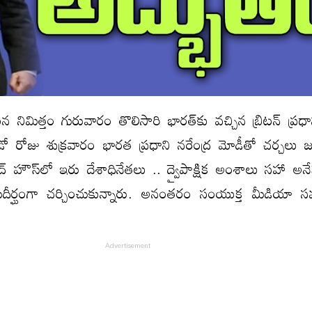
 నిమిత్తం గురువారం తొలిసారి భారత్‌కు వచ్చిన బ్రిటన్‌ ప్రధ
రెండో రోజు శుక్రవారం భారత ప్రధాని నరేంద్ర మోడీతో చర్చలు జ
ాద్‌ హౌస్‌లో ఇరు దేశాధినేతలు .. ద్వైపాక్షిక అంశాలు సహా అ
దీర్ఘంగా చర్చించుకున్నారు. అనంతరం సంయుక్త మీడియా 