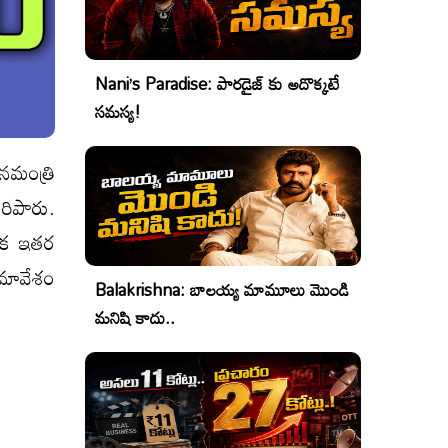
Nani’s Paradise: పారడైజ్ కు అదొక్కటే
సమస్య!
ానమంత్రి
రిపారు.
నేక ఇతర
సమావేశం
Balakrishna: బాలయ్య మామూలు మొండి
మనిషి కాదు..