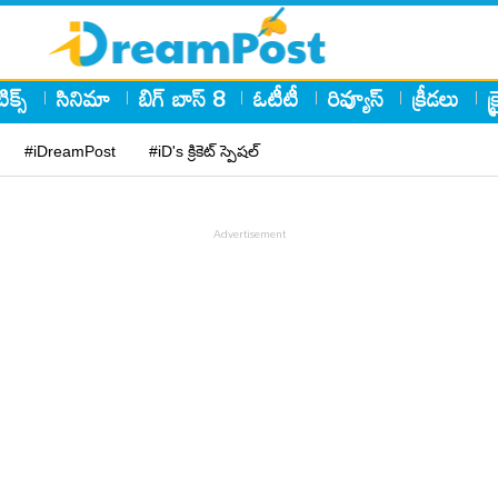
ిక్స్
సినిమా
బిగ్ బాస్ 8
ఓటీటీ
రివ్యూస్
క్రీడలు
క
#iDreamPost
#iD's క్రికెట్ స్పెషల్