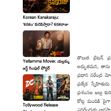
Korean Kanakaraju:
‘కనకం’ కురిపిస్తాడా? కనకరాజు
తొలుత బ్రిటన్‌ ప్
Yellamma Movie: యల్లమ్మ
అద్భుతమని, తాను స
జస్ట్ సింపుల్ పోస్టర్
ప్రధాని నరేంద్ర మో
ప్రత్యేక స్నేహిత
ప్రశంసల జల్లు కుర
కోట్ల మందికి పైగా
Tollywood Release
ఎదిగేందుకు భాగస