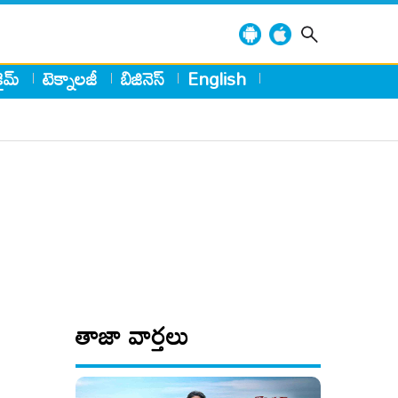
్రైమ్
టెక్నాలజీ
బిజినెస్
English
తాజా వార్తలు