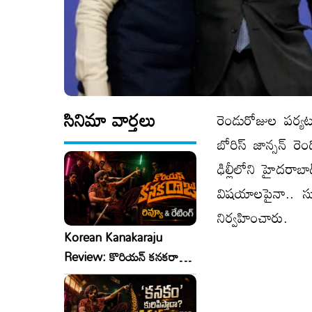
సినిమా వార్తలు
రెండురోజుల పర్యటన
బోరిస్‌ జాన్సన్‌ 
ఢిల్లీలోని హైదరాబ
విషయాలపైనా.. సు
నిర్వహించారు.
Korean Kanakaraju
Review: కొరియన్ కనకరాజు
రివ్యూ & రేటింగ్!