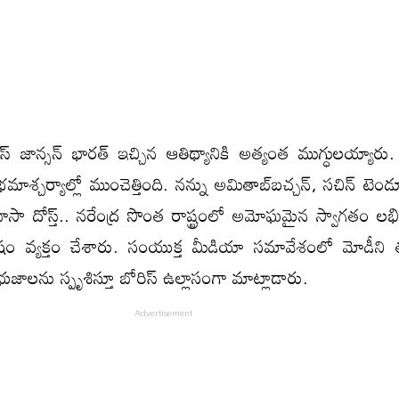
రిస్‌ జాన్సన్‌ భారత్‌ ఇచ్చిన ఆతిథ్యానికి అత్యంత ముగ్ధులయ్యారు. 
మాశ్చర్యాల్లో ముంచెత్తింది. నన్ను అమితాబ్‌బచ్చన్‌, సచిన్‌ టెండూ
 ఖాసా దోస్త్‌.. నరేంద్ర సొంత రాష్ట్రంలో అమోఘమైన స్వాగతం లభి
ోషం వ్యక్తం చేశారు. సంయుక్త మీడియా సమావేశంలో మోడీని
లను స్పృశిస్తూ బోరిస్‌ ఉల్లాసంగా మాట్లాడారు.