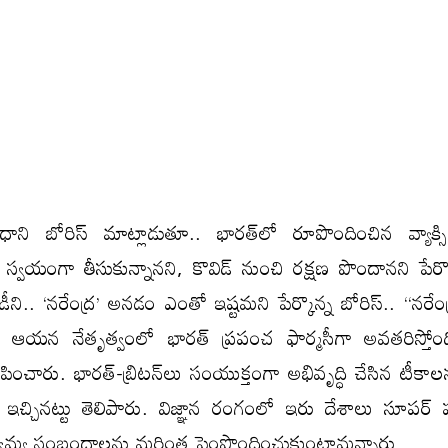
రధాని బోరిస్‌ మాట్లాడుతూ.. భారత్‌లో రూపొందించిన వ్యాక్సిన
్వయంగా తీసుకున్నానని, కొవిడ్‌ నుంచి రక్షణ పొందానని పేర్కొ
డీని.. ‘నరేంద్ర’ అనడం ఎంతో ఇష్టమని పేర్కొన్న బోరిస్‌.. ‘‘నరేం
ుడు. ఆయన నేతృత్వంలో భారత్‌ ప్రపంచ ఫార్మసీగా అవతరిస్తోంద
ిపించారు. భారత్‌-బ్రిటన్‌లు సంయుక్తంగా అభివృద్ధి చేసిన టీక
 ఇచ్చినట్టు తెలిపారు. విజ్ఞాన రంగంలో ఇరు దేశాలు సూపర్‌ పవ
్వామ్య సంబంధాలను మరింత పెంపొందించుకుంటామన్నారు.