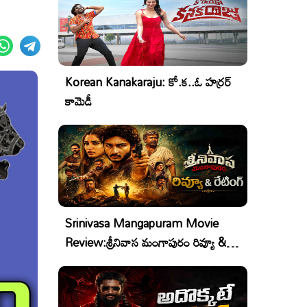
Korean Kanakaraju: కో.క..ఓ హర్రర్
కామెడీ
Srinivasa Mangapuram Movie
Review:శ్రీనివాస మంగాపురం రివ్యూ &
రేటింగ్