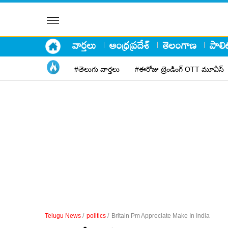
వార్తలు
ఆంధ్రప్రదేశ్
తెలంగాణ
పాలిట
#తెలుగు వార్తలు
#ఈరోజు ట్రెండింగ్ OTT మూవీస్
Telugu News
/
politics
/
Britain Pm Appreciate Make In India