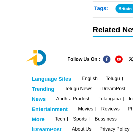
Tags:
Britain
Related N
Follow Us On :
English
Telugu
Language Sites
Telugu News
iDreamPost
Trending
Andhra Pradesh
Telangana
In
News
Movies
Reviews
Ph
Entertainment
Tech
Sports
Bussiness
More
About Us
Privacy Policy
iDreamPost