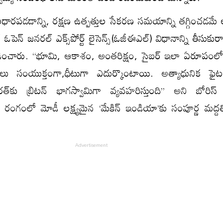
ఆధారపడడాన్ని, రక్షణ ఉత్పత్తుల సేకరణ సమయాన్ని తగ్గించడమే ల
 ఓపెన్‌ జనరల్‌ ఎక్స్‌పోర్ట్‌ లైసెన్స్‌(ఓజీఈఎల్‌) విధానాన్ని తీసుక
వెల్లడించారు. ‘‘భూమి, ఆకాశం, అంతరిక్షం, సైబర్‌ ఇలా ఏరూపంలో
లు సంయుక్తంగా,ధీటుగా ఎదుర్కొంటాయి. అత్యాధునిక ఫైటర్
్‌కు బ్రిటన్‌ భాగస్వామిగా వ్యవహరిస్తుంది’’ అని బోరిస్‌ జ
షణ రంగంలో మోడీ లక్ష్యమైన ‘మేకిన్‌ ఇండియా’కు సంపూర్ణ మద్దత