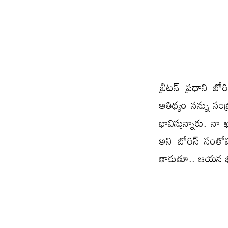
బ్రిటన్‌ ప్రధాని బో
ఆతిథ్యం నన్ను సంభ్ర
భావిస్తున్నారు. నా
అని బోరిస్‌ సంత
తాకుతూ.. ఆయన భుజా