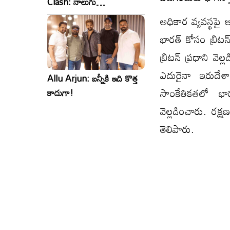
Clash: నాలుగు
సినిమాలు..ఒకేసారి..ఎందుకో?
అధికార వ్యవస్థపై 
భారత్‌ కోసం బ్రిటన్‌
బ్రిటన్‌ ప్రధాని 
ఎదురైనా ఇరుదేశా
Allu Arjun: బన్నీకి ఇది కొత్త
సాంకేతికతలో భారత
కాదుగా!
వెల్లడించారు. రక్
తెలిపారు.