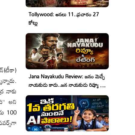
Tollywood: అసలు 11..ప్రచారం 27
కోట్లు
్‌(టీకా)
Jana Nayakudu Review: జనం మెచ్చే
న్నారు.
నాయకుడు కాదు..జన నాయకుడు రివ్యూ &
ద్ర నాకు
రేటింగ్!
ి’’ అని
ాలను 100
ర్స్‌గా