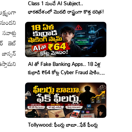
Class 1 నుంచే AI Subject..
క్ష్యంగా
భారతదేశంలో మొదటి రాష్ట్రంగా కొత్త చరిత్ర!
ురానుందని
 సవాళ్లు
‌ జెట్‌
ాన్సన్‌
ిస్తామని
AI తో Fake Banking Apps.. 18 ఏళ్ల
కుర్రాడి ₹64 కోట్ల Cyber Fraud షాకింగ్
ఆపరేషన్!
Tollywood: ఫీలర్లు బాబూ..ఫేక్ ఫీలర్లు