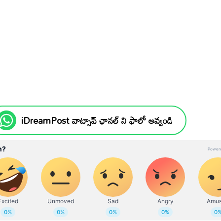
iDreamPost వాట్సాప్ ఛానల్ ని ఫాలో అవ్వండి