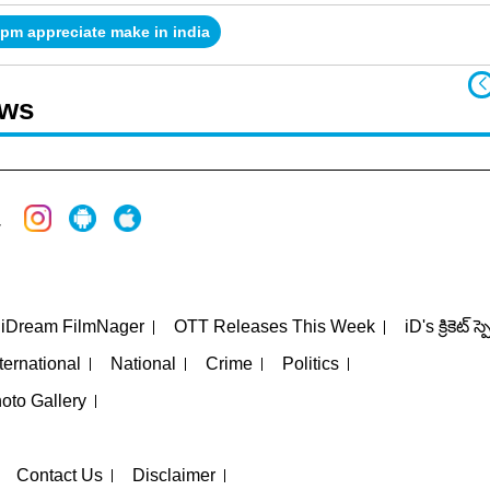
 pm appreciate make in india
ews
iDream FilmNager
OTT Releases This Week
iD's క్రికెట్ స్
ternational
National
Crime
Politics
oto Gallery
Contact Us
Disclaimer