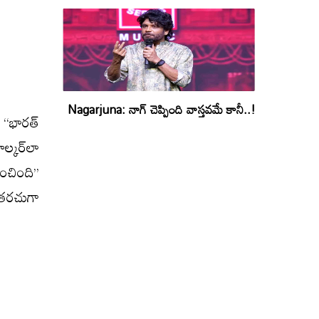
Nagarjuna: నాగ్ చెప్పింది వాస్తవమే కానీ..!
‘‘భారత్‌
ల్కర్‌లా
ంచింది’’
 తరచుగా