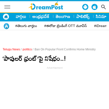
వార్తలు
ఆంధ్రప్రదేశ్
తెలంగాణ
పాలిటిక్స్
సినిమా
#తెలుగు వార్తలు
#ఈరోజు ట్రెండింగ్ OTT మూవీస్
#iDreamP
Telugu News
/
politics
/
Ban On Popular Front Confirms Home Ministry
‘పాపులర్‌ ఫ్రంట్‌’పై నిషేధం..!