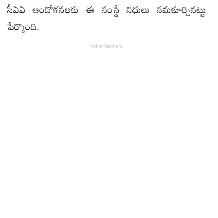
సీఏఏ ఆందోళనలకు ఈ సంస్థే నిధులు సమకూర్చినట్టు
పేర్కొంది.