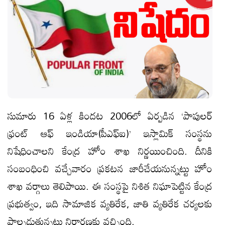
సుమారు 16 ఏళ్ల కిందట 2006లో ఏర్పడిన ‘పాపులర్‌
ఫ్రంట్‌ ఆఫ్‌ ఇండియా(పీఎఫ్‌ఐ)’ ఇస్లామిక్‌ సంస్థను
నిషేధించాలని కేంద్ర హోం శాఖ నిర్ణయించింది. దీనికి
సంబంధించి వచ్చేవారం ప్రకటన జారీచేయనున్నట్టు హోం
శాఖ వర్గాలు తెలిపాయి. ఈ సంస్థపై నిశిత నిఘాపెట్టిన కేంద్ర
ప్రభుత్వం, ఇది సామాజిక వ్యతిరేక, జాతి వ్యతిరేక చర్యలకు
పాల్పడుతున్నట్టు నిర్ధారణకు వచ్చింది.