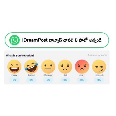
iDreamPost వాట్సాప్ ఛానల్ ని ఫాలో అవ్వండి