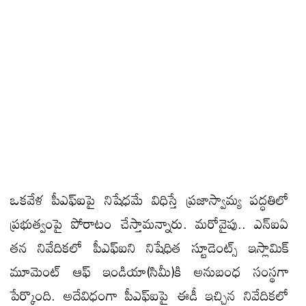
ఒకవేళ పీఎఫ్‌ఐపై నిషేధమే విధిస్తే ప్రజాస్వామ్య పద్ధతిలో
ప్రభుత్వంపై పోరాటం చేస్తామన్నారు. మరోవైపు.. ఎన్‌ఐఏ
తన నివేదికలో పీఎఫ్‌ఐని నిషేధిత స్టూడెంట్స్‌ ఇస్లామిక్‌
మూమెంట్‌ ఆఫ్‌ ఇండియా(సిమీ)కి అనుబంధ సంస్థగా
పేర్కొంది. అదేవిధంగా పీఎఫ్‌ఐపై ఈడీ ఇచ్చిన నివేదికలో