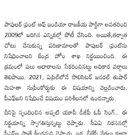
పాపులర్‌ ఫ్రంట్‌ ఆఫ్‌ ఇండియా రాజకీయ పార్టీగా అవతరించి
2009లో జరిగిన ఎన్నికల్లో పోటీ చేసింది. అయితే,తర్వాత
చోటు చేసుకున్న పరిణామాలతో పాపులర్‌ ఫ్రంట్‌ను
నిషేధించాలని కేంద్ర హోం శాఖ నిర్ణయించింది. ఈ
క్రమంలో పలు ఆధారాలను సేకరించినట్టు అధికార వర్గాలు
తెలిపాయి. 2021, ఏప్రిల్‌లోనే సొలిసిటర్‌ జనరల్‌ తుషార్‌
మెహతా సుప్రీంకోర్టుకు ఈ విషయాన్ని వెల్లడించారు.
పీఎఫ్‌ఐని నిషేధించే విషయం పరిశీలనలో ఉందన్నారు.
దీనిపై స్పందించిన అప్పటి యూపీ డీజీపీ ఓపీ సింగ్‌.. ఈ
నిర్ణయాన్ని స్వాగతిస్తున్నట్టు చెప్పారు. సీఏఏ నిరసనల్లో
పీఎఫ్‌ఐ పాత్రే కీలకమని చెప్పారు. ఇక, బీజేపీ నేతలు కూడా