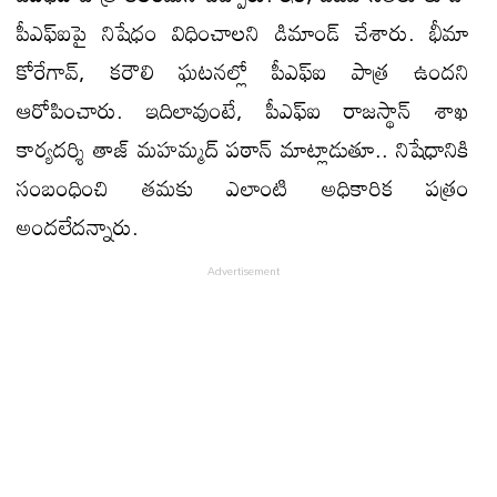
పీఎఫ్‌ఐపై నిషేధం విధించాలని డిమాండ్‌ చేశారు. భీమా
కోరేగావ్‌, కరౌలి ఘటనల్లో పీఎఫ్‌ఐ పాత్ర ఉందని
ఆరోపించారు. ఇదిలావుంటే, పీఎఫ్‌ఐ రాజస్థాన్‌ శాఖ
కార్యదర్శి తాజ్‌ మహమ్మద్‌ పఠాన్‌ మాట్లాడుతూ.. నిషేధానికి
సంబంధించి తమకు ఎలాంటి అధికారిక పత్రం
అందలేదన్నారు.