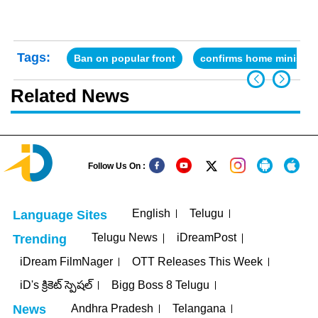
Tags:
Ban on popular front
confirms home ministry
Related News
Follow Us On :
English
Telugu
Language Sites
Telugu News
iDreamPost
Trending
iDream FilmNager
OTT Releases This Week
iD's క్రికెట్ స్పెషల్
Bigg Boss 8 Telugu
Andhra Pradesh
Telangana
News