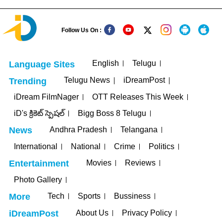
Follow Us On :
English
Telugu
Language Sites
Telugu News
iDreamPost
Trending
iDream FilmNager
OTT Releases This Week
iD's క్రికెట్ స్పెషల్
Bigg Boss 8 Telugu
Andhra Pradesh
Telangana
News
International
National
Crime
Politics
Movies
Reviews
Entertainment
Photo Gallery
Tech
Sports
Bussiness
More
About Us
Privacy Policy
iDreamPost