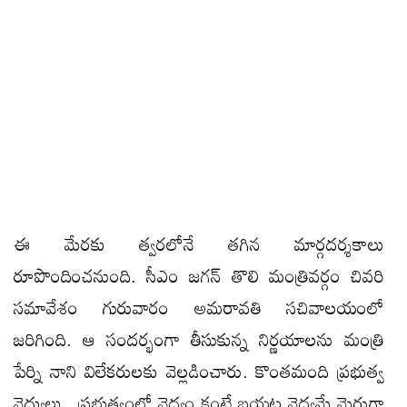
ఈ మేరకు త్వరలోనే తగిన మార్గదర్శకాలు
రూపొందించనుంది. సీఎం జగన్‌ తొలి మంత్రివర్గం చివరి
సమావేశం గురువారం అమరావతి సచివాలయంలో
జరిగింది. ఆ సందర్భంగా తీసుకున్న నిర్ణయాలను మంత్రి
పేర్ని నాని విలేకరులకు వెల్లడించారు. కొంతమంది ప్రభుత్వ
వైద్యులు.. ప్రభుత్వంలో వైద్యం కంటే బయట వైద్యమే మెరుగ్గా