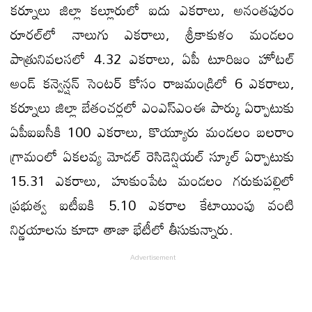
కర్నూలు జిల్లా కల్లూరులో ఐదు ఎకరాలు, అనంతపురం
రూరల్‌లో నాలుగు ఎకరాలు, శ్రీకాకుళం మండలం
పాత్రునివలసలో 4.32 ఎకరాలు, ఏపీ టూరిజం హోటల్‌
అండ్‌ కన్వెన్షన్‌ సెంటర్‌ కోసం రాజమండ్రిలో 6 ఎకరాలు,
కర్నూలు జిల్లా బేతంచర్లలో ఎంఎస్‌ఎంఈ పార్కు ఏర్పాటుకు
ఏపీఐఐసీకి 100 ఎకరాలు, కొయ్యూరు మండలం బలరాం
గ్రామంలో ఏకలవ్య మోడల్‌ రెసిడెన్షియల్‌ స్కూల్‌ ఏర్పాటుకు
15.31 ఎకరాలు, హుకుంపేట మండలం గరుకుపల్లిలో
ప్రభుత్వ ఐటీఐకి 5.10 ఎకరాల కేటాయింపు వంటి
నిర్ణయాలను కూడా తాజా భేటీలో తీసుకున్నారు.