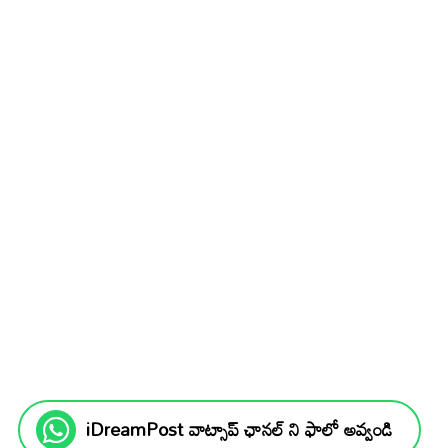
iDreamPost వాట్సాప్ ఛానల్ ని ఫాలో అవ్వండి