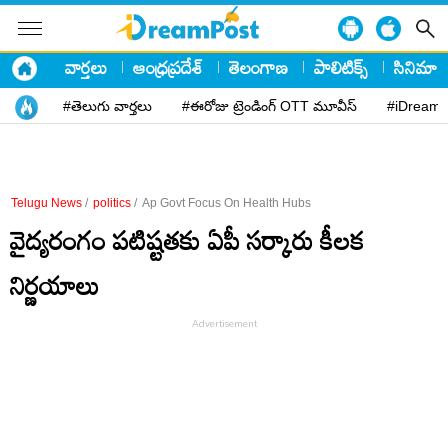
వార్తలు
ఆంధ్రప్రదేశ్
తెలంగాణ
పాలిటిక్స్
సినిమా
#తెలుగు వార్తలు
#ఈరోజు ట్రెండింగ్ OTT మూవీస్
#iDreamP
Telugu News
/
politics
/
Ap Govt Focus On Health Hubs
వైద్యరంగం పటిష్టతకు ఏపీ సర్కారు కీల‌క
నిర్ణయాలు