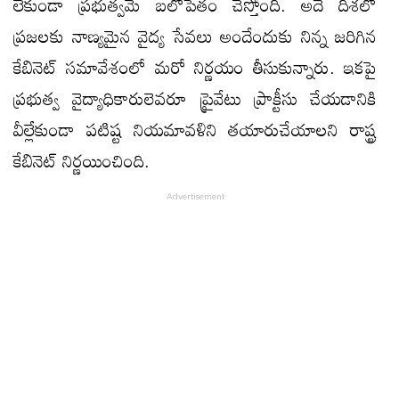
లేకుండా ప్రభుత్వమే బలోపేతం చేస్తోంది. అదే దిశలో
ప్రజలకు నాణ్యమైన వైద్య సేవలు అందేందుకు నిన్న జరిగిన
కేబినెట్‌ సమావేశంలో మరో నిర్ణయం తీసుకున్నారు. ఇకపై
ప్రభుత్వ వైద్యాధికారులెవరూ ప్రైవేటు ప్రాక్టీసు చేయడానికి
వీల్లేకుండా పటిష్ట నియమావళిని తయారుచేయాలని రాష్ట్ర
కేబినెట్‌ నిర్ణయించింది.