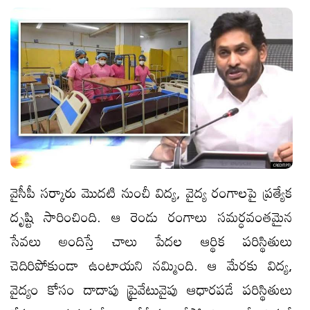
వైసీపీ సర్కారు మొదటి నుంచీ విద్య, వైద్య రంగాలపై ప్రత్యేక
దృష్టి సారించింది. ఆ రెండు రంగాలు సమర్ధవంతమైన
సేవలు అందిస్తే చాలు పేదల ఆర్థిక పరిస్థితులు
చెదిరిపోకుండా ఉంటాయని నమ్మింది. ఆ మేరకు విద్య,
వైద్యం కోసం దాదాపు ప్రైవేటువైపు ఆధారపడే పరిస్థితులు