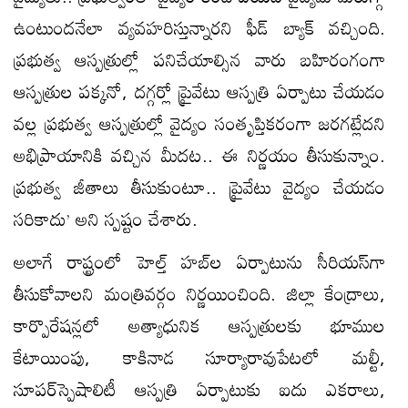
ఉంటుందనేలా వ్యవహరిస్తున్నారని ఫీడ్‌ బ్యాక్‌ వచ్చింది.
ప్రభుత్వ ఆస్పత్రుల్లో పనిచేయాల్సిన వారు బహిరంగంగా
ఆస్పత్రుల పక్కనో, దగ్గర్లో ప్రైవేటు ఆస్పత్రి ఏర్పాటు చేయడం
వల్ల ప్రభుత్వ ఆస్పత్రుల్లో వైద్యం సంతృప్తికరంగా జరగట్లేదని
అభిప్రాయానికి వచ్చిన మీదట.. ఈ నిర్ణయం తీసుకున్నాం.
ప్రభుత్వ జీతాలు తీసుకుంటూ.. ప్రైవేటు వైద్యం చేయడం
సరికాదు’ అని స్పష్టం చేశారు.
అలాగే రాష్ట్రంలో హెల్త్‌ హబ్‌ల ఏర్పాటును సీరియస్‌గా
తీసుకోవాలని మంత్రివర్గం నిర్ణయించింది. జిల్లా కేంద్రాలు,
కార్పొరేషన్లలో అత్యాధునిక ఆస్పత్రులకు భూముల
కేటాయింపు, కాకినాడ సూర్యారావుపేటలో మల్టీ,
సూపర్‌స్పెషాలిటీ ఆస్పత్రి ఏర్పాటుకు ఐదు ఎకరాలు,