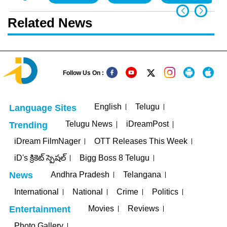
Related News
Follow Us On :
English
Telugu
Language Sites
Telugu News
iDreamPost
Trending
iDream FilmNager
OTT Releases This Week
iD's క్రికెట్ స్పెషల్
Bigg Boss 8 Telugu
Andhra Pradesh
Telangana
News
International
National
Crime
Politics
Movies
Reviews
Entertainment
Photo Gallery