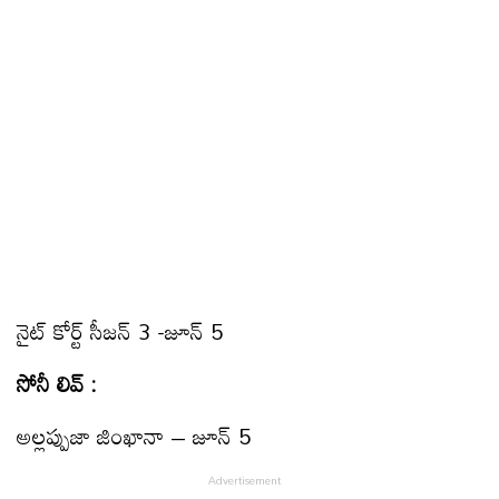
నైట్ కోర్ట్ సీజన్ 3 -జూన్ 5
సోనీ లివ్ :
అల్లప్పుజా జింఖానా – జూన్ 5