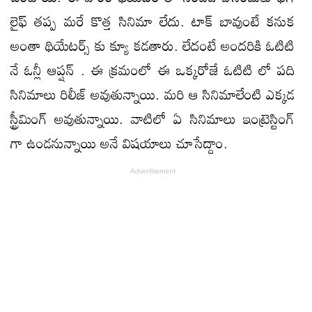
లైఫ్ తప్ప మరే కొత్త సినిమా లేదు. టాక్ బావుంటే కనుక
అంతా థియేటర్స్ కు క్యూ కడతారు. లేదంటే అందరికి ఓటిటి
నే ఓన్లీ ఆప్షన్ . ఈ క్రమంలో ఈ ఒక్కరోజే ఓటిటి లో పది
సినిమాలు రిలీజ్ అవుతున్నాయి. మరి ఆ సినిమాలేంటి ఎక్కడ
స్ట్రీమింగ్ అవుతున్నాయి. వాటిలో ఏ సినిమాలు ఇంట్రెస్టింగ్
గా ఉండనున్నాయి అనే విషయాలు చూసేద్దాం.