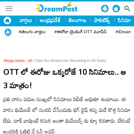
వార్తలు
ఆంధ్రప్రదేశ్
తెలంగాణ
పాలిటిక్స్
సినిమా
#తెలుగు వార్తలు
#ఈరోజు ట్రెండింగ్ OTT మూవీస్
#iDreamP
Telugu News
/
ott
/
Total Ten Movies Are Streaming In Ott Today
OTT లో ఈరోజు ఒక్కరోజే 10 సినిమాలు.. ఆ
3 మాత్రం!
ప్రతి వారం పదుల సంఖ్యలో సినిమాలు రిలీజ్ అవుతూ ఉంటాయి. ఈ
వారం థియేటర్ లో సందడి చేసేందుకు థగ్ లైఫ్ తప్ప మరే కొత్త సినిమా
లేదు. టాక్ బావుంటే కనుక అంతా థియేటర్స్ కు క్యూ కడతారు. లేదంటే
అందరికి ఓటిటి నే ఓన్లీ ఆప్షన్