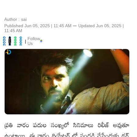
Author :
sai
Published Jun 05, 2025 | 11:45 AM
⚊
Updated
Jun 05, 2025 |
11:45 AM
Follow
|
Us
ప్రతి వారం పదుల సంఖ్యలో సినిమాలు రిలీజ్ అవుతూ
ఉంటాయి. ఈ వారం థియేటర్ లో సందడి చేసేందుకు థగ్