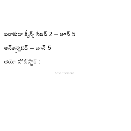
బరాకుడా క్వీన్స్ సీజన్ 2 – జూన్ 5
అన్‌ఇన్వైటెడ్ – జూన్ 5
జియో హాట్‌స్టార్ :