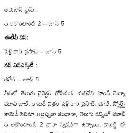
అమెజాన్ ప్రైమ్ :
ది అకౌంటాంట్ 2 – జూన్ 5
ఈటీవీ విన్:
పెళ్లి కాని ప్రసాద్ – జూన్ 5
సన్ ఎన్ఎక్స్‌టీ :
జిగేల్ – జూన్ 5
వీటిలో తెలుగు డైరెక్టర్ గోపీచంద్ మలినేని హిందీ డెబ్యూ
మూవీ జాట్, కామెడీ చిత్రం పెళ్లి కాని ప్రసాద్, జిగేల్, స్పోర్ట్స్
కామెడీ సినిమా అల్లప్పుజా జింఖానా, తెలుగు డబ్బింగ్ మూవీ
ది అకౌంటాంట్ 2 చాలా స్పెషల్‌గా ఉన్నాయి. కాబట్టి ఈ