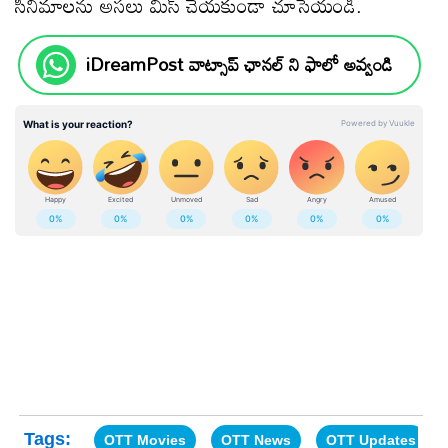
సినిమాలను అసలు మిస్ చేయకుండా చూసేయండి.
iDreamPost వాట్సాప్ ఛానల్ ని ఫాలో అవ్వండి
Tags:
OTT Movies
OTT News
OTT Updates