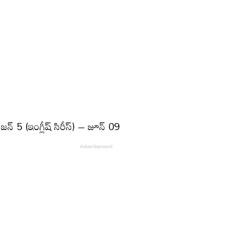
సీజన్ 5 (ఇంగ్లీష్ సిరీస్) – జూన్ 09