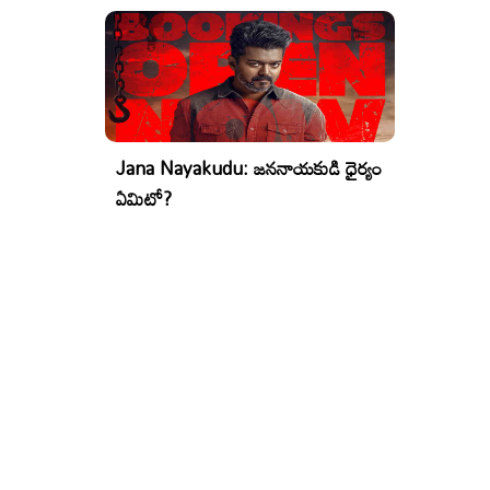
Jana Nayakudu: జననాయకుడి ధైర్యం
ఏమిటో?