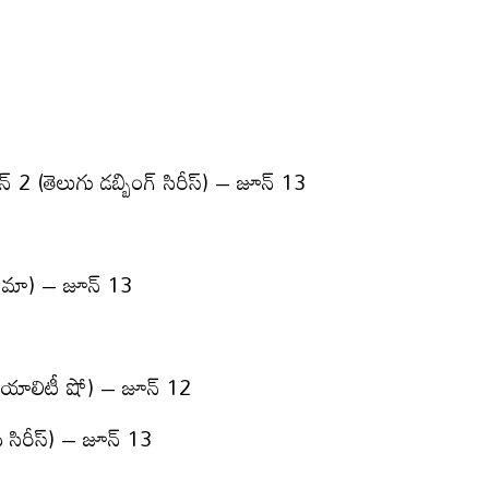
 2 (తెలుగు డబ్బింగ్ సిరీస్) – జూన్ 13
ినిమా) – జూన్ 13
ీ రియాలిటీ షో) – జూన్ 12
దీ సిరీస్) – జూన్ 13