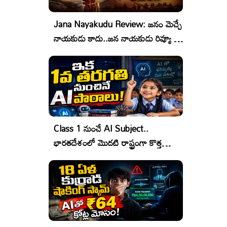
Jana Nayakudu Review: జనం మెచ్చే
నాయకుడు కాదు..జన నాయకుడు రివ్యూ &
రేటింగ్!
Class 1 నుంచే AI Subject..
భారతదేశంలో మొదటి రాష్ట్రంగా కొత్త
చరిత్ర!