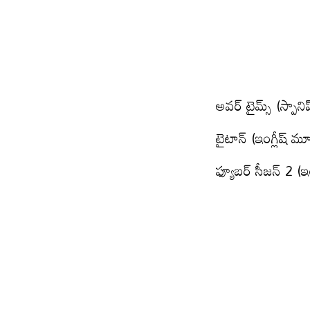
అవర్ టైమ్స్ (స్పాన
టైటాన్ (ఇంగ్లీష్ 
ఫ్యూబర్ సీజన్ 2 (ఇం