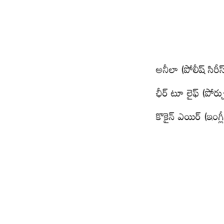
అనీలా (పోలీష్ సిరీ
ఛీర్ టూ లైఫ్ (పోర
కొకైన్ ఎయిర్ (ఇంగ్ల