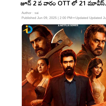
జూన్ 2 వ వారం OTT లో 21 మూవీస్.. ఆ
Author :
sai
Published Jun 09, 2025 | 2:00 PM
⚊
Updated
Updated Ju