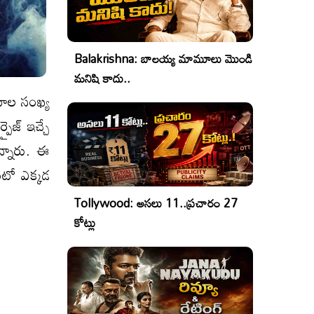
Balakrishna: బాలయ్య మామూలు మొండి
మనిషి కాదు..
ిమాల సంఖ్య
రైజ్ ఇచ్చే
న్నారు. ఈ
ంటో ఎక్కడ
Tollywood: అసలు 11..ప్రచారం 27
కోట్లు