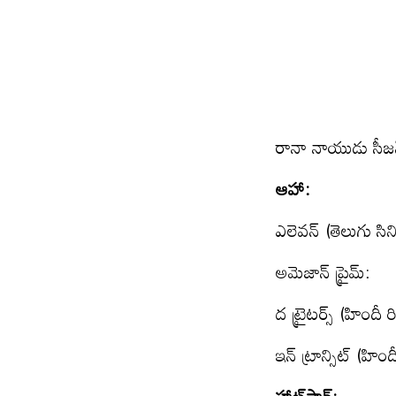
రానా నాయుడు సీజన్
ఆహా:
ఎలెవన్ (తెలుగు స
అమెజాన్ ప్రైమ్:
ద ట్రైటర్స్ (హింద
ఇన్ ట్రాన్సిట్ (హిం