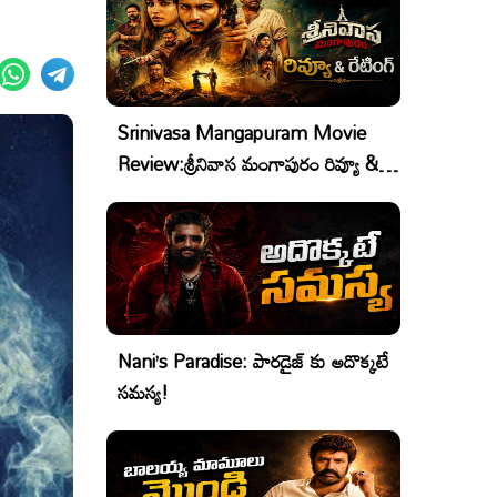
Srinivasa Mangapuram Movie
Review:శ్రీనివాస మంగాపురం రివ్యూ &
రేటింగ్
Nani’s Paradise: పారడైజ్ కు అదొక్కటే
సమస్య!