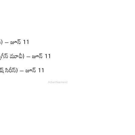
స్) – జూన్ 11
్చుగీస్ మూవీ) – జూన్ 11
ీష్ సిరీస్) – జూన్ 11