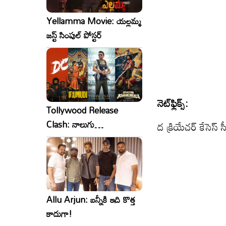
Yellamma Movie: యల్లమ్మ
జస్ట్ సింపుల్ పోస్టర్
నెట్‌ఫ్లిక్స్:
Tollywood Release
Clash: నాలుగు
ద క్రియేచర్ కేసెస్ 
సినిమాలు..ఒకేసారి..ఎందుకో?
Allu Arjun: బన్నీకి ఇది కొత్త
కాదుగా!