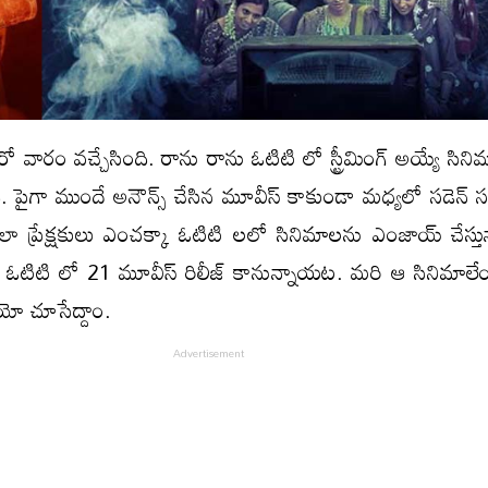
ో వారం వచ్చేసింది. రాను రాను ఓటిటి లో స్ట్రీమింగ్ అయ్యే సిన
 పైగా ముందే అనౌన్స్ చేసిన మూవీస్ కాకుండా మధ్యలో సడెన్ సర్ప్
ఇలా ప్రేక్షకులు ఎంచక్కా ఓటిటి లలో సినిమాలను ఎంజాయ్ చేస్తు
ఓటిటి లో 21 మూవీస్ రిలీజ్ కానున్నాయట. మరి ఆ సినిమాలే
నాయో చూసేద్దాం.