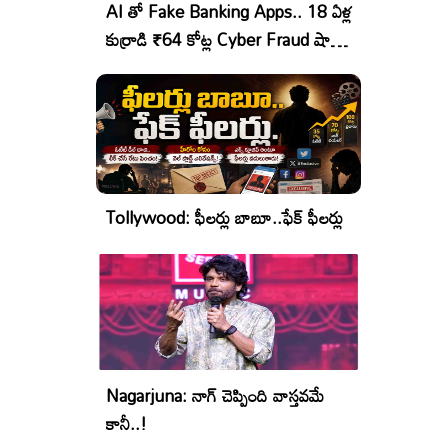
AI తో Fake Banking Apps.. 18 ఏళ్ల
కుర్రాడి ₹64 కోట్ల Cyber Fraud షాకింగ్
ఆపరేషన్!
Tollywood: ఫీలర్లు బాబూ..ఫేక్ ఫీలర్లు
Nagarjuna: నాగ్ చెప్పింది వాస్తవమే
కానీ..!