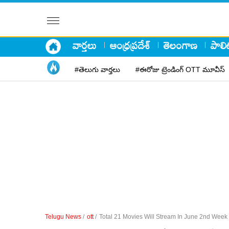
వార్తలు
ఆంధ్రప్రదేశ్
తెలంగాణ
పాలిట
#తెలుగు వార్తలు
#ఈరోజు ట్రెండింగ్ OTT మూవీస్
Telugu News
/
ott
/
Total 21 Movies Will Stream In June 2nd Week 