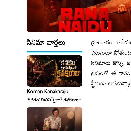
సినిమా వార్తలు
ప్రతి వారం లానే మర
పెరుగుతూ పోతుంది.
సినిమాలు కొన్ని. 
క్రమంలో ఈ వారం 
స్ట్రీమింగ్ అవుతున్
Korean Kanakaraju:
‘కనకం’ కురిపిస్తాడా? కనకరాజు