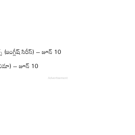
స్ (ఇంగ్లీష్ సిరీస్) – జూన్ 10
్ సినిమా) – జూన్ 10