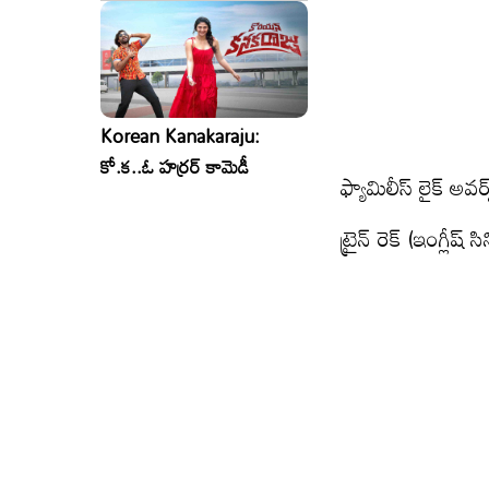
Korean Kanakaraju:
కో.క..ఓ హర్రర్ కామెడీ
ఫ్యామిలీస్ లైక్ అవర్
ట్రైన్ రెక్ (ఇంగ్లీష