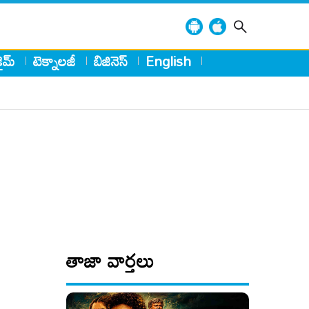
్రైమ్
టెక్నాలజీ
బిజినెస్
English
తాజా వార్తలు