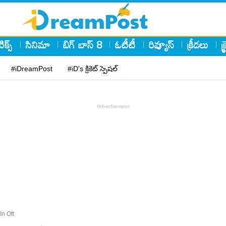
ిక్స్
సినిమా
బిగ్ బాస్ 8
ఓటీటీ
రివ్యూస్
క్రీడలు
క
#iDreamPost
#iD's క్రికెట్ స్పెషల్
In Ott