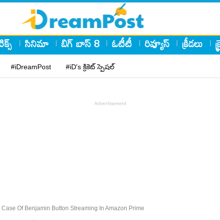
ిక్స్
సినిమా
బిగ్ బాస్ 8
ఓటీటీ
రివ్యూస్
క్రీడలు
క
#iDreamPost
#iD's క్రికెట్ స్పెషల్
s Case Of Benjamin Button Streaming In Amazon Prime