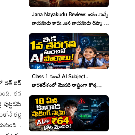
Jana Nayakudu Review: జనం మెచ్చే
నాయకుడు కాదు..జన నాయకుడు రివ్యూ &
రేటింగ్!
Class 1 నుంచే AI Subject..
 డెత్ బెడ్
భారతదేశంలో మొదటి రాష్ట్రంగా కొత్త
తుంది. తన
చరిత్ర!
ి పుట్టడమే
ోనే తల్లి
చుతుంది .