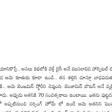
ికొస్తే.. అసలు కథలోకి వెళ్తే డైసీ అనే ముసలావిడ హాస్పిటల్ లో
కడ ఆమె కూతురు కూడా ఉండి.. తన తల్లిని చూస్తూ బాధపడు
ి.. ఆమె బెంజమిన్ స్టోరీని చెప్తుంది. బెంజామిన్ బొటన్ అనే వ్యక్త
ాడు. అప్పుడు అతనికి 70 సంవత్సరాలు ఉంటాయి. ఇతను పుట్టడంత
ితో అప్పటినుంచి నర్సింగ్ హోమ్ లో ఉండే ఆమె అతనిని పెం