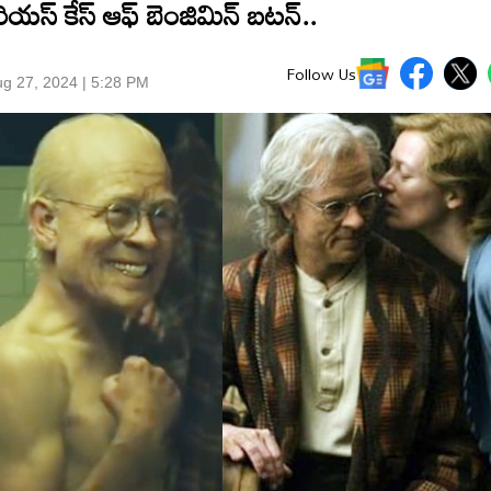
ూరియస్ కేస్ ఆఫ్ బెంజిమిన్ బటన్..
Follow Us
g 27, 2024 | 5:28 PM