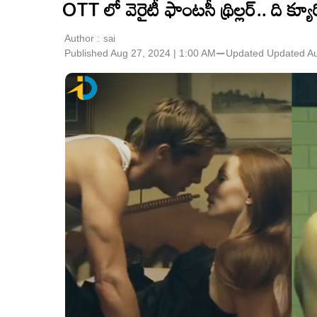
OTT లో వెరైటీ ఫాంటసీ థ్రిల్లర్.. ది క్య
Author :
sai
Published Aug 27, 2024 | 1:00 AM
⚊
Updated
Updated Au