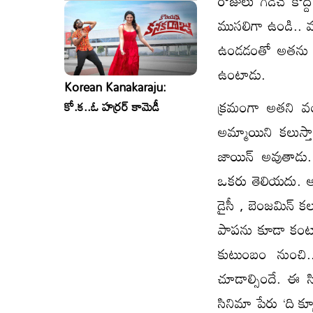
రోజులు గడిచే కొ
ముసలిగా ఉండి.. వ
ఉండడంతో అతను అ
ఉంటాడు.
Korean Kanakaraju:
క్రమంగా అతని వయస
కో.క..ఓ హర్రర్ కామెడీ
అమ్మాయిని కలుస్
జాయిన్ అవుతాడు. 
ఒకరు తెలియదు. అల
డైసీ , బెంజమిన్ కల
పాపను కూడా కంటా
కుటుంబం నుంచి.
చూడాల్సిందే. ఈ సిన
సినిమా పేరు ‘ది క్