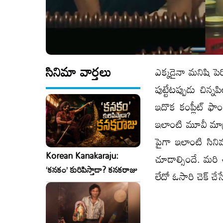
సినిమా వార్తలు
ఎక్కడైనా మనిషి పె
పుట్టేటప్పుడు చిన
ఇదొక కంప్లీట్ ఫా
ఇలాంటి మూవీ మాత్
పైగా ఇలాంటి సిన
Korean Kanakaraju:
చూడాల్సిందే. మరి
‘కనకం’ కురిపిస్తాడా? కనకరాజు
లేదో ఓసారి చెక్ చ