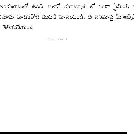
 అందుబాటులో ఉంది. అలాగే యూట్యూబ్ లో కూడా స్ట్రీమింగ్ 
నిమాను చూడకపోతే వెంటనే చూసేయండి. ఈ సినిమాపై మీ అభి
ో తెలియజేయండి.