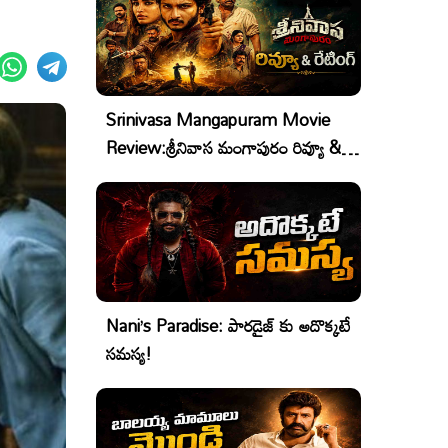
Srinivasa Mangapuram Movie
Review:శ్రీనివాస మంగాపురం రివ్యూ &
రేటింగ్
Nani’s Paradise: పారడైజ్ కు అదొక్కటే
సమస్య!