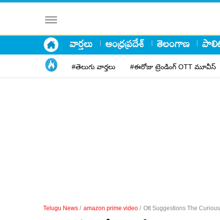
వార్తలు
ఆంధ్రప్రదేశ్
తెలంగాణ
పాలిట
#తెలుగు వార్తలు
#ఈరోజు ట్రెండింగ్ OTT మూవీస్
Telugu News
/
amazon prime video
/
Ott Suggestions The Curiou