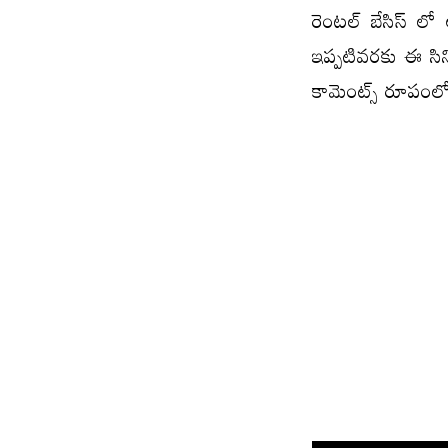
రెంటల్ బేసిస్ లో
ఇప్పటివరకు ఈ సి
కామెంట్స్ రూపంల