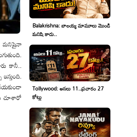
Balakrishna: బాలయ్య మామూలు మొండి
మనిషి కాదు..
ఏ మనిషైనా
రుగుతుంది.
రు కానీ..
ఇస్తుంది.
 చేయకుండా
Tollywood: అసలు 11..ప్రచారం 27
రు చూశారో
కోట్లు