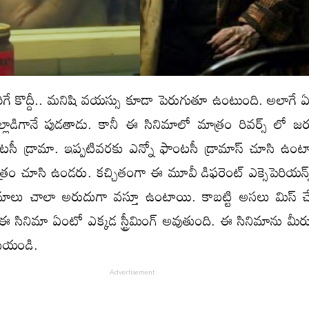
రిగే కొద్దీ.. మనిషి వయస్సు కూడా పెరుగుతూ ఉంటుంది. అలాగే 
్నపిల్లాడిగానే పుడతాడు. కానీ ఈ సినిమాలో మాత్రం రివర్స్ లో జ
ంటసీ డ్రామా. ఇప్పటివరకు ఎన్నో ఫాంటసీ డ్రామాస్ చూసి ఉంటా
రం చూసి ఉండరు. కచ్చితంగా ఈ మూవీ డిఫరెంట్ ఎక్సెపెరియన్స్ 
ిమాలు చాలా అరుదుగా వస్తూ ఉంటాయి. కాబట్టి అసలు మిస్
 ఈ సినిమా ఏంటో ఎక్కడ స్ట్రీమింగ్ అవుతుంది. ఈ సినిమాను మీ
ేసేయండి.