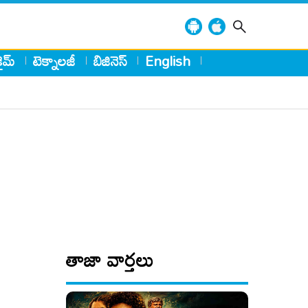
్రైమ్
టెక్నాలజీ
బిజినెస్
English
తాజా వార్తలు