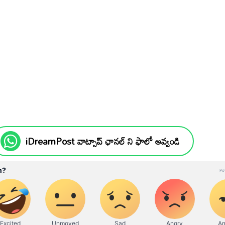
iDreamPost వాట్సాప్ ఛానల్ ని ఫాలో అవ్వండి