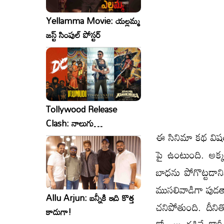
Yellamma Movie: యల్లమ్మ
జస్ట్ సింపుల్ పోస్టర్
Tollywood Release
Clash: నాలుగు
ఈ సినిమా కథ విషయాన
సినిమాలు..ఒకేసారి..ఎందుకో?
పై ఉంటుంది. అక్
బాధను పోగొట్టడానిక
ముసలివాడిగా పుడత
Allu Arjun: బన్నీకి ఇది కొత్త
చనిపోతుంది. దీన
కాదుగా!