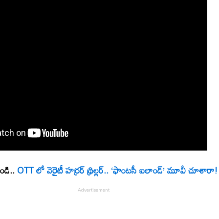
ండి..
OTT లో వెరైటీ హర్రర్ థ్రిల్లర్.. ‘ఫాంటసీ ఐలాండ్’ మూవీ చూశారా!