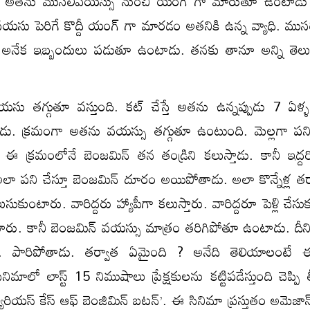
ద్దీ అతను ముసలివయస్సు నుంచి యంగ్ గా మారుతూ ఉంటాడు 
యసు పెరిగే కొద్దీ యంగ్ గా మారడం అతనికి ఉన్న వ్యాధి. ముస
నేక ఇబ్బందులు పడుతూ ఉంటాడు. తనకు తానూ అన్ని తెల
ు తగ్గుతూ వస్తుంది. కట్ చేస్తే అతను ఉన్నప్పుడు 7 ఏళ్ళ
తాడు. క్రమంగా అతను వయస్సు తగ్గుతూ ఉంటుంది. మెల్లగా ప
ఈ క్రమంలోనే బెంజమిన్ తన తండ్రిని కలుస్తాడు. కానీ ఇద్దరి
ా పని చేస్తూ బెంజమిన్ దూరం అయిపోతాడు. అలా కొన్నేళ్ల తర్
ుసుకుంటారు. వారిద్దరు హ్యాపీగా కలుస్తారు. వారిద్దరూ పెళ్లి చేసు
రు. కానీ బెంజమిన్ వయస్సు మాత్రం తరిగిపోతూ ఉంటాడు. దీ
. పారిపోతాడు. తర్వాత ఏమైంది ? అనేది తెలియాలంటే 
ిమాలో లాస్ట్ 15 నిముషాలు ప్రేక్షకులను కట్టిపడేస్తుంది చెప్పి
యూరియస్ కేస్ ఆఫ్ బెంజిమిన్ బటన్’. ఈ సినిమా ప్రస్తుతం అమెజాన్