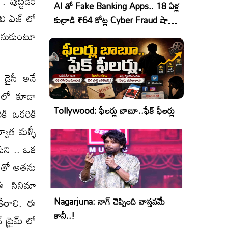
. పుట్టడం
AI తో Fake Banking Apps.. 18 ఏళ్ల
లి ఏజ్ లో
కుర్రాడి ₹64 కోట్ల Cyber Fraud షాకింగ్
ఆపరేషన్!
ుసుకుంటూ
 డైసీ అనే
నిలో కూడా
Tollywood: ఫీలర్లు బాబూ..ఫేక్ ఫీలర్లు
కి ఒకరికి
వాత మళ్ళీ
కుని .. ఒక
నితో అతను
ఈ సినిమా
 తీరాలి. ఈ
Nagarjuna: నాగ్ చెప్పింది వాస్తవమే
కానీ..!
 ప్రైమ్ లో