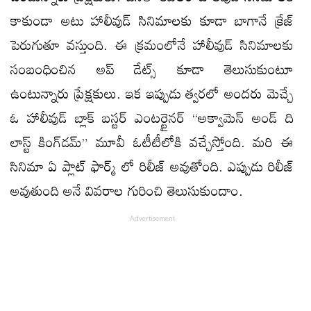
కాకుండా అటు హాలీవుడ్ సినిమాలకు కూడా బాగానే క్రేజ్
పెరుగుతూ వస్తుంది. ఈ క్రమంలోనే హాలీవుడ్ సినిమాలకు
సంబంధించిన అప్ డేట్స్ కూడా తెలుసుకుంటూ
ఉంటున్నారు ప్రేక్షకులు. ఇక ఇప్పుడు త్వరలో అందరు మెచ్చే
ఓ హాలీవుడ్ బ్లాక్ బస్టర్ ఎంటర్టైనర్ “అక్వామెన్ అండ్ ది
లాస్ట్ కింగ్‌డ‌మ్” మూవీ ఓటీటీలోకి వ‌చ్చేస్తోంది. మరి ఈ
సినిమా ఏ ప్లాట్ ఫార్మ్ లో రిలీజ్ అవుతోంది. ఎప్పుడు రిలీజ్
అవుతుంది అనే వివరాల గురించి తెలుసుకుందాం.