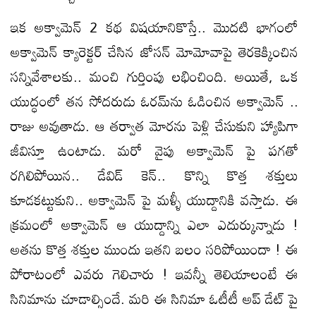
ఇక అక్వామెన్ 2 క‌థ విషయానికొస్తే.. మొదటి భాగంలో
అక్వామెన్ క్యారెక్ట‌ర్ చేసిన జోస‌న్ మోమోవాపై తెరకెక్కించిన
సన్నివేశాలకు.. మంచి గుర్తింపు లభించింది. అయితే, ఒక
యుద్ధంలో తన సోదరుడు ఓర‌మ్‌ను ఓడించిన అక్వామెన్ ..
రాజు అవుతాడు. ఆ తర్వాత మోరను పెళ్లి చేసుకుని హ్యాపిగా
జీవిస్తూ ఉంటాడు. మరో వైపు అక్వామెన్‌ పై పగతో
రగిలిపోయిన.. డేవిడ్ కెన్.. కొన్ని కొత్త శక్తులు
కూడకట్టుకుని.. అక్వామెన్‌ పై మళ్ళీ యుద్దానికి వస్తాడు. ఈ
క్రమంలో అక్వామెన్‌ ఆ యుద్దాన్ని ఎలా ఎదుర్కున్నాడు !
అతను కొత్త శక్తుల ముందు ఇతని బలం సరిపోయిందా ! ఈ
పోరాటంలో ఎవరు గెలిచారు ! ఇవన్నీ తెలియాలంటే ఈ
సినిమాను చూడాల్సిందే. మరి ఈ సినిమా ఓటీటీ అప్ డేట్ పై