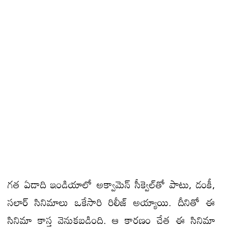
గత ఏడాది ఇండియాలో అక్వామెన్ సీక్వెల్‌తో పాటు, డంకీ,
స‌లార్ సినిమాలు ఒకేసారి రిలీజ్ అయ్యాయి. దీనితో ఈ
సినిమా కాస్త వెనుకబడింది. ఆ కారణం చేత ఈ సినిమా