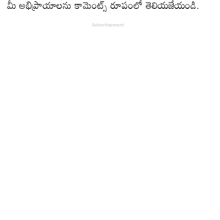
మీ అభిప్రాయాలను కామెంట్స్ రూపంలో తెలియజేయండి.