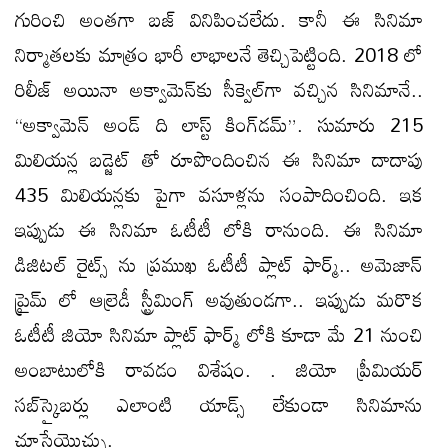
గురించి అంతగా బజ్ వినిపించలేదు. కానీ ఈ సినిమా
నిర్మాతలకు మాత్రం భారీ లాభాలనే తెచ్చిపెట్టింది. 2018 లో
రిలీజ్ అయినా అక్వామెన్‌కు సీక్వెల్‌గా వచ్చిన సినిమానే..
“అక్వామెన్ అండ్ ది లాస్ట్ కింగ్‌డ‌మ్”. సుమారు 215
మిలియన్ల బడ్జెట్ తో రూపొందించిన ఈ సినిమా దాదాపు
435 మిలియన్లకు పైగా వసూళ్లను సంపాదించింది. ఇక
ఇప్పుడు ఈ సినిమా ఓటీటీ లోకి రానుంది. ఈ సినిమా
డిజిటల్ రైట్స్ ను ప్రముఖ ఓటీటీ ప్లాట్ ఫార్మ్.. అమెజాన్
ప్రైమ్ లో ఆల్రెడీ స్ట్రీమింగ్ అవుతుండగా.. ఇప్పుడు మరొక
ఓటీటీ జియో సినిమా ప్లాట్ ఫార్మ్ లోకి కూడా మే 21 నుంచి
అంబాటులోకి రావడం విశేషం. . జియో ప్రీమియ‌ర్
స‌బ్‌స్కైబ‌ర్లు ఎలాంటి యాడ్స్ లేకుండా సినిమాను
చూసేయొచ్చు.