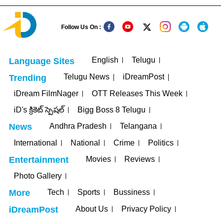
Follow Us On :
English
Telugu
Language Sites
Telugu News
iDreamPost
Trending
iDream FilmNager
OTT Releases This Week
iD's క్రికెట్ స్పెషల్
Bigg Boss 8 Telugu
Andhra Pradesh
Telangana
News
International
National
Crime
Politics
Movies
Reviews
Entertainment
Photo Gallery
Tech
Sports
Bussiness
More
About Us
Privacy Policy
iDreamPost