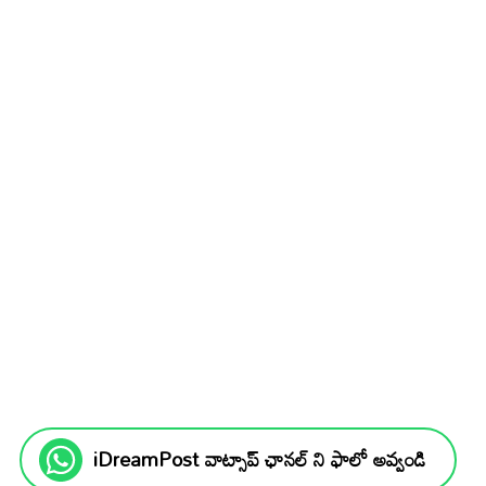
iDreamPost వాట్సాప్ ఛానల్ ని ఫాలో అవ్వండి