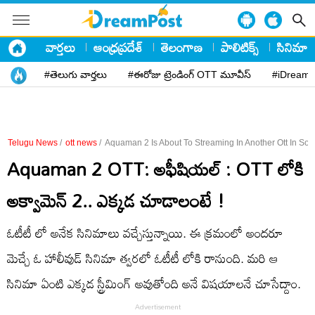
వార్తలు
ఆంధ్రప్రదేశ్
తెలంగాణ
పాలిటిక్స్
సినిమా
#తెలుగు వార్తలు
#ఈరోజు ట్రెండింగ్ OTT మూవీస్
#iDreamP
Telugu News
/
ott news
/
Aquaman 2 Is About To Streaming In Another Ott In So
Aquaman 2 OTT: అఫీషియల్ : OTT లోకి
అక్వామెన్ 2.. ఎక్కడ చూడాలంటే !
ఓటీటీ లో అనేక సినిమాలు వచ్చేస్తున్నాయి. ఈ క్రమంలో అందరూ
మెచ్చే ఓ హాలీవుడ్ సినిమా త్వరలో ఓటీటీ లోకి రానుంది. మరి ఆ
సినిమా ఏంటి ఎక్కడ స్ట్రీమింగ్ అవుతోంది అనే విషయాలనే చూసేద్దాం.