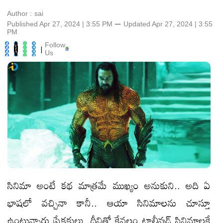
Author :
sai
Published Apr 27, 2024 | 3:55 PM
⚊
Updated
Apr 27, 2024 | 3:55
PM
Follow
|
Us
సినిమా అంటే కథ మాత్రమే ముఖ్యం అనుకుని.. అది ఏ
భాషలో వచ్చినా కానీ.. ఆయా సినిమాలను చూస్తూ
ఉంటున్నారు ప్రేక్షకులు. దీనితో కేవలం టాలీవుడ్ సినిమాలకే