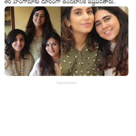
తెర హంగామాకు దూరంగా ఉండటానికే ఇష్టపడతారు.