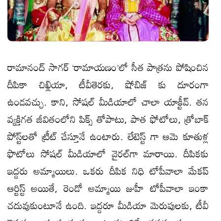
రామానంద్ సాగర్ ‘రామాయణం’లో సీత పాత్రను పోషించిన
దీపికా చిఖ్లియా, టీవీతెర‌కు, షోబిజ్ కు దూరంగా
ఉండవచ్చు. కాని, సోషల్ మీడియాలో చాలా యాక్టీవ్. తన
వ్యక్తిగత జీవితంలోని పిక్స్ తోపాటు, పాత ఫోటోలు, త్రోబాక్
పోస్ట్‌లతో ట్రీట్ చేస్తూనే ఉంటారు. లేటెస్ట్ గా ఆమె కూతుళ్ల
ఫొటోలు సోషల్ మీడియాలో వైరల్‌గా మారాయి. దీపిక‌కు
ఇద్ద‌రు అమ్మాయిలు. ఒక‌రు దీపిక నిధి టోపీవాలా మేకప్
ఆర్టిస్ట్ అయితే, రెండో అమ్మాయి జుహీ టోపీవాలా ఇంకా
చదువుకుంటూనే ఉంది. ఇద్ద‌రూ మీడియా మెరుపుల‌కు, టీవీ