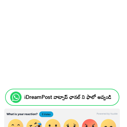
iDreamPost వాట్సాప్ ఛానల్ ని ఫాలో అవ్వండి