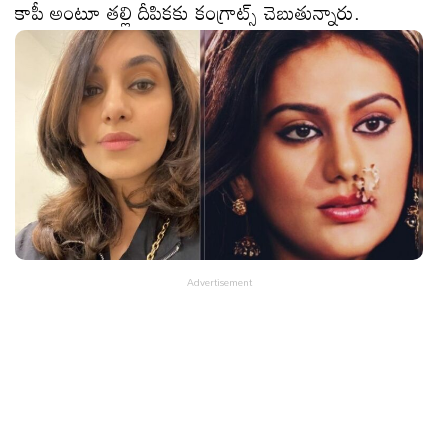
కాపీ అంటూ త‌ల్లి దీపిక‌కు కంగ్రాట్స్ చెబుతున్నారు.