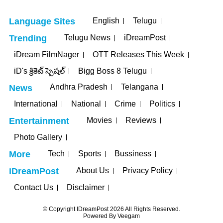
English
Telugu
Language Sites
Telugu News
iDreamPost
Trending
iDream FilmNager
OTT Releases This Week
iD's క్రికెట్ స్పెషల్
Bigg Boss 8 Telugu
Andhra Pradesh
Telangana
News
International
National
Crime
Politics
Movies
Reviews
Entertainment
Photo Gallery
Tech
Sports
Bussiness
More
About Us
Privacy Policy
iDreamPost
Contact Us
Disclaimer
© Copyright IDreamPost 2026 All Rights Reserved.
Powered By
Veegam