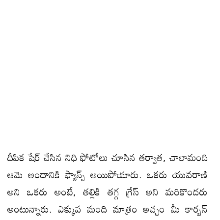
దీపిక షేర్ చేసిన నిధి ఫోటోలు చూసిన తర్వాత, చాలామంది
ఆమె అందానికి ఫ్యాన్స్ అయిపోయారు. ఒక‌రు యువరాణి
అని ఒకరు అంటే, త‌ల్లికి త‌గ్గ గ్రేస్ అని మ‌రికొంద‌రు
అంటున్నారు. ఎక్కువ మంది మాత్రం అచ్చం మీ కార్బ‌న్