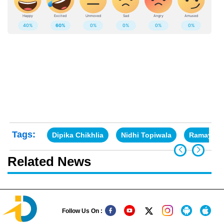
Tags:
Dipika Chikhlia
Nidhi Topiwala
Ramayan’s
Related News
Follow Us On :