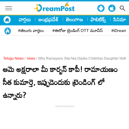
వార్తలు
ఆంధ్రప్రదేశ్
తెలంగాణ
పాలిటిక్స్
సినిమా
#తెలుగు వార్తలు
#ఈరోజు ట్రెండింగ్ OTT మూవీస్
#iDreamP
Telugu News
/
news
/
Why Ramayans Sita Aka Dipika Chikhlias Daughter Nidhi 
ఆమె అక్షరాలా మీ కార్బన్ కాపీ! రామాయణం
సీత కుమార్తె, ఇప్పుడెందుకు ట్రెండింగ్ లో
ఉన్నారు?