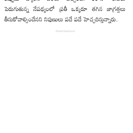
పెరుగుతున్న నేపథ్యంలో ప్రతీ ఒక్కరూ తగిన జాగ్రత్తలు
తీసుకోవాల్సిందేనని నిపుణులు పదే పదే హెచ్చరిస్తున్నారు.