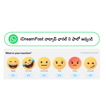
iDreamPost వాట్సాప్ ఛానల్ ని ఫాలో అవ్వండి