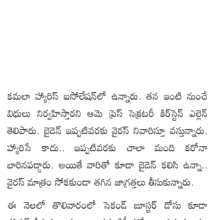
కమలా హ్యారిస్ ఐసోలేషన్‌‌లో ఉన్నారు. తన ఇంటి నుంచే
విధులు నిర్వహిస్తారని ఆమె ప్రెస్ సెక్రటరీ కిర్‌స్టెన్ ఎల్లెన్
తెలిపారు. బైడెన్ ఇప్పటివరకు వైరస్ నివారిస్తూ వస్తున్నారు.
హ్యారిసే కాదు.. ఇప్పటివరకు చాలా మంది కరోనా
బారినపడ్డారు. అయితే వారితో కూడా బైడెన్ కలిసి ఉన్నా..
వైరస్ మాత్రం సోకకుండా తగిన జాగ్రత్తలు తీసుకున్నారు.
ఈ నెలలో తొలివారంలో సెకండ్ బూస్టర్ డోసు కూడా