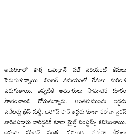
అమెరికాలో కొత్త ఒమిక్రాన్ సబ్ వేరియంట్ కేసులు
పెరుగుతున్నాయి. వింటర్ సమయంలో కేసులు మరింత
పెరుగుతాయి. ఇప్పటికే అధికారులు సామాజిక దూరం
పాటించాలని కోరుతున్నారు. అంతకుముందు ఇద్దరు
సెనేటర్లు క్రిస్ మర్జీ, ఒరిగన్ రొన్ ఇద్దరు కూడా కరోనా వైరస్
బారినపడ్డారు.వారిద్దరికీ కూడా మైల్డ్ సింప్టమ్స్ కనిపించాయి.
ఇప్పుడు హ్యారిస్ వంతు వచ్చింది. కరోనా కేసులు