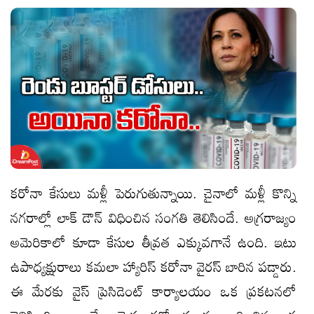
కరోనా కేసులు మళ్లీ పెరుగుతున్నాయి. చైనాలో మళ్లీ కొన్ని
నగరాల్లో లాక్ డౌన్ విధించిన సంగతి తెలిసిందే. అగ్రరాజ్యం
అమెరికాలో కూడా కేసుల తీవ్రత ఎక్కువగానే ఉంది. ఇటు
ఉపాధ్యక్షురాలు కమలా హ్యారిస్ కరోనా వైరస్ బారిన పడ్డారు.
ఈ మేరకు వైస్ ప్రెసిడెంట్ కార్యాలయం ఒక ప్రకటనలో