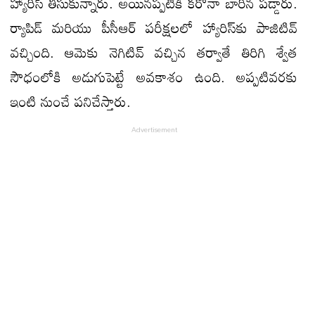
హ్యారిస్ తీసుకున్నారు. అయినప్పటికీ కరోనా బారిన పడ్డారు.
ర్యాపిడ్ మరియు పీసీఆర్ పరీక్షలలో హ్యారిస్‌కు పాజిటివ్
వచ్చింది. ఆమెకు నెగిటివ్ వచ్చిన తర్వాతే తిరిగి శ్వేత
సౌధంలోకి అడుగుపెట్టే అవకాశం ఉంది. అప్పటివరకు
ఇంటి నుంచే పనిచేస్తారు.