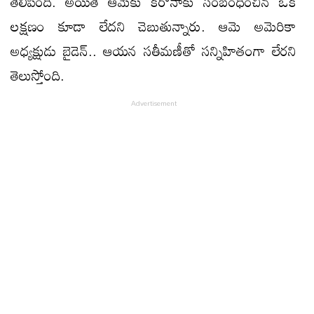
తెలిపింది. అయితే ఆమెకు కరోనాకు సంబంధించిన ఒక
లక్షణం కూడా లేదని చెబుతున్నారు. ఆమె అమెరికా
అధ్యక్షుడు బైడెన్.. ఆయన సతీమణీతో సన్నిహితంగా లేరని
తెలుస్తోంది.