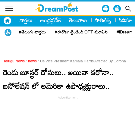
వార్తలు
ఆంధ్రప్రదేశ్
తెలంగాణ
పాలిటిక్స్
సినిమా
#తెలుగు వార్తలు
#ఈరోజు ట్రెండింగ్ OTT మూవీస్
#iDreamP
Telugu News
/
news
/
Us Vice President Kamala Harris Affected By Corona
రెండు బూస్టర్ డోసులు.. అయినా కరోనా..
ఐసోలేషన్ లో అమెరికా ఉపాధ్యక్షురాలు..