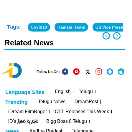
Tags:
Covid19
Kamala Harris
US Vice President
Related News
Follow Us On :
English
Telugu
Language Sites
Telugu News
iDreamPost
Trending
iDream FilmNager
OTT Releases This Week
iD's క్రికెట్ స్పెషల్
Bigg Boss 8 Telugu
Andhra Pradesh
Telangana
News