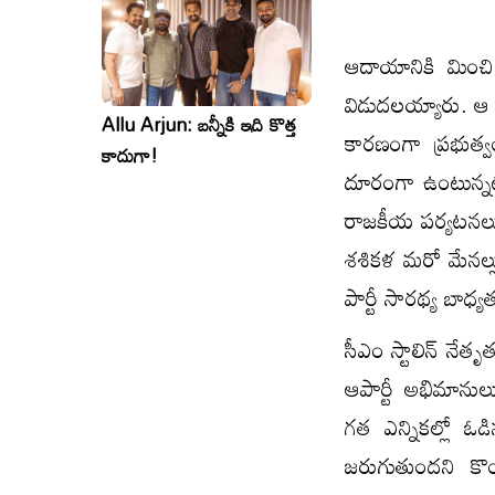
ఆదాయానికి మించి
విడుదలయ్యారు. ఆ
Allu Arjun: బన్నీకి ఇది కొత్త
కారణంగా ప్రభుత్
కాదుగా!
దూరంగా ఉంటున్నట్
రాజకీయ పర్యటనలు చే
శశికళ మరో మేనల్లు
పార్టీ సారథ్య బాధ
సీఎం స్టాలిన్ నేత
ఆపార్టీ అభిమానుల
గత ఎన్నికల్లో ఓడి
జరుగుతుందని కొంద