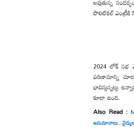
అవుతున్న సందర్భ
పొలిటికల్ ఎంట్రీకి
2024 లోక్ సభ ఎన
పరిణామాన్ని చూడ
భావిస్తున్నట్లు ఉన
కూడా ఉంది.
Also Read :
Ma
అనుమానాలు.. వైద్యు