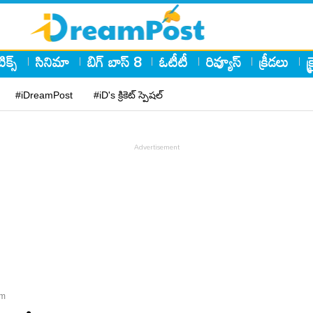
ిక్స్
సినిమా
బిగ్ బాస్ 8
ఓటీటీ
రివ్యూస్
క్రీడలు
క
#iDreamPost
#iD's క్రికెట్ స్పెషల్
rm