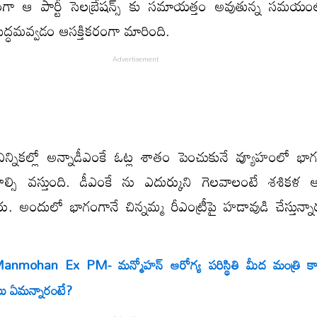
ంగా ఆ పార్టీ సెలబ్రేషన్స్ కు సమాయత్తం అవుతున్న సమయ
 సిద్ధమవ్వడం ఆసక్తికరంగా మారింది.
్నికల్లో అన్నాడీఎంకే ఓట్ల శాతం పెంచుకునే వ్యూహంలో భ
ాల్సి వస్తుంది. డీఎంకే ను ఎదుర్కుని గెలవాలంటే శశిక
్నారు. అందులో భాగంగానే చిన్నమ్మ రీఎంట్రీపై హడావుడి చేస్తున్
nmohan Ex PM- మన్మోహన్ ఆరోగ్య పరిస్థితి మీద మంత్రి కామ
లు ఏమన్నారంటే?