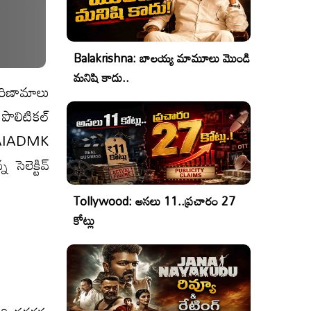
Balakrishna: బాలయ్య మామూలు మొండి
మనిషి కాదు..
ిణామాలు
పొలిటికల్
రు. AIADMK
ెలెక్టివ్
Tollywood: అసలు 11..ప్రచారం 27
కోట్లు