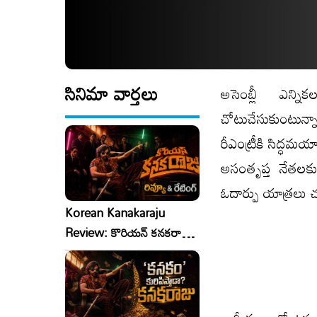
సినిమా వార్తలు
అసెంబ్లీ ఎన్న
చోటుచేసుకుంటున్
రీఎంట్రీకి సిద్ధమ
అసంతృప్త నేతలకు
ఓదార్పు యాత్రలు చూ
Korean Kanakaraju
Review: కొరియన్ కనకరాజు
రివ్యూ & రేటింగ్!