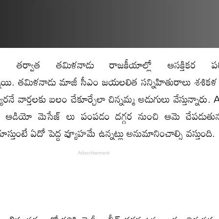
ికల తర్వాత తమిళనాడు రాజకీయాల్లో ఆసక్తికర పర
నాయి. తమిళనాడు మాజీ సీఎం జయలలిత సన్నిహితురాలు శశికళ 
య్యారనే వార్తలకు బలం చేకూర్చేలా చిన్నమ్మ అడుగులు వేస్తున్నా
 ఆడియో మెసేజ్ లు పంపడం దగ్గర నుంచి ఆమె చేపడుతున్న స
స్తుంటే ఏదో పెద్ద వ్యూహమే ఉన్నట్లు అనుమానించాల్సి వస్తుంది.