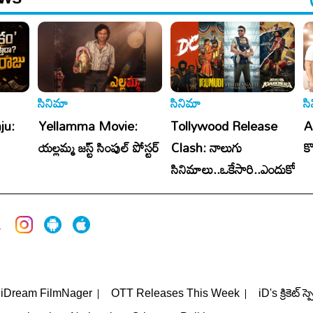
సినిమా
సినిమా
స
ju:
Yellamma Movie:
Tollywood Release
A
యల్లమ్మ జస్ట్ సింపుల్ పోస్టర్
Clash: నాలుగు
క
సినిమాలు..ఒకేసారి..ఎందుకో?
iDream FilmNager
OTT Releases This Week
iD's క్రికెట్ స్