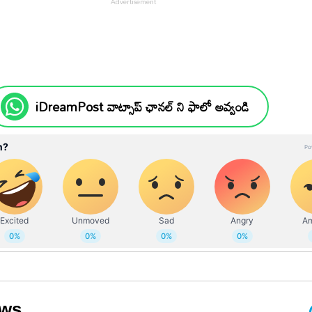
iDreamPost వాట్సాప్ ఛానల్ ని ఫాలో అవ్వండి
ews