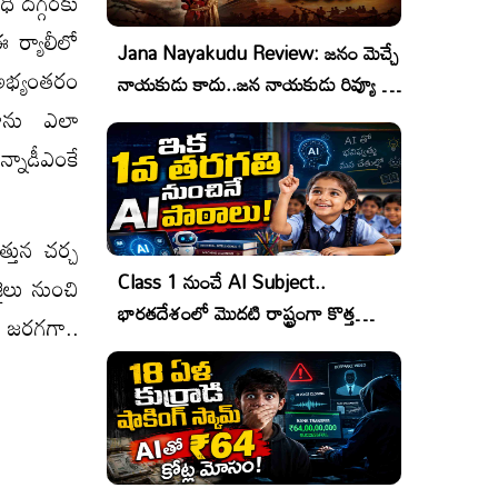
ి దగ్గరకు
ఈ ర్యాలీలో
Jana Nayakudu Review: జనం మెచ్చే
 అభ్యంతరం
నాయకుడు కాదు..జన నాయకుడు రివ్యూ &
రేటింగ్!
ండాను ఎలా
్నాడీఎంకే
్తున చర్చ
Class 1 నుంచే AI Subject..
ైలు నుంచి
భారతదేశంలో మొదటి రాష్ట్రంగా కొత్త
 జరగగా..
చరిత్ర!