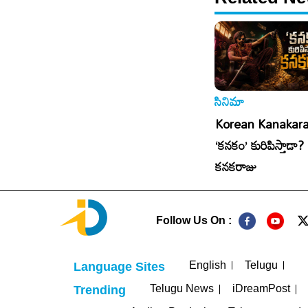
సినిమా
సినిమా
: బన్నీకి ఇది
Korean Kanakaraju:
Korean Kanakara
గా!
కో.క..ఓ హర్రర్ కామెడీ
‘కనకం’ కురిపిస్తాడా?
కనకరాజు
Follow Us On :
English
Telugu
Language Sites
Telugu News
iDreamPost
Trending