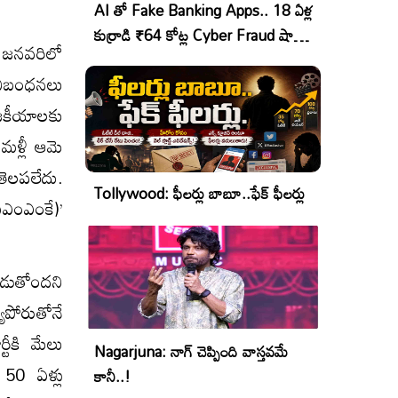
AI తో Fake Banking Apps.. 18 ఏళ్ల
కుర్రాడి ₹64 కోట్ల Cyber Fraud షాకింగ్
ి జనవరిలో
ఆపరేషన్!
 నిబంధనలు
ాజకీయాలకు
మళ్లీ ఆమె
 తెలపలేదు.
Tollywood: ఫీలర్లు బాబూ..ఫేక్ ఫీలర్లు
ఏఎంఎంకే)’
నపడుతోందని
యపోరుతోనే
టీకి మేలు
Nagarjuna: నాగ్ చెప్పింది వాస్తవమే
 50 ఏళ్లు
కానీ..!