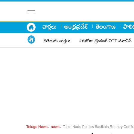
వార్తలు
ఆంధ్రప్రదేశ్
తెలంగాణ
పాలిట
#తెలుగు వార్తలు
#ఈరోజు ట్రెండింగ్ OTT మూవీస్
Telugu News
/
news
/
Tamil Nadu Politics Sasikala Reentry Confi