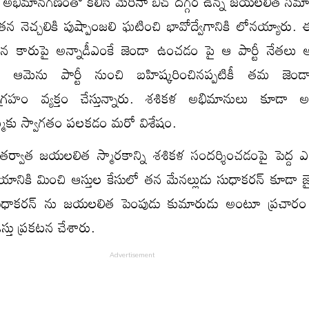
న అభిమానగణంతో కలిసి మెరీనా బీచ్ దగ్గర ఉన్న జయలలిత సమాధ
తన నెచ్చలికి పుష్పాంజలి ఘటించి భావోద్వేగానికి లోనయ్యారు. 
ిన కారుపై అన్నాడీఎంకే జెండా ఉంచడం పై ఆ పార్టీ నేతలు
్నారు. ఆమెను పార్టీ నుంచి బహిష్కరించినప్పటికీ తమ జె
ఆగ్రహం వ్యక్తం చేస్తున్నారు. శశికళ అభిమానులు కూడా అన
మ్మకు స్వాగతం పలకడం మరో విశేషం.
ర్వాత జయలలిత స్మారకాన్ని శశికళ సందర్శించడంపై పెద్ద ఎత
ానికి మించి ఆస్తుల కేసులో తన మేనల్లుడు సుధాకరన్ కూడా జ
సుధాకరన్ ను జయలలిత పెంపుడు కుమారుడు అంటూ ప్రచారం
స్తు ప్రకటన చేశారు.