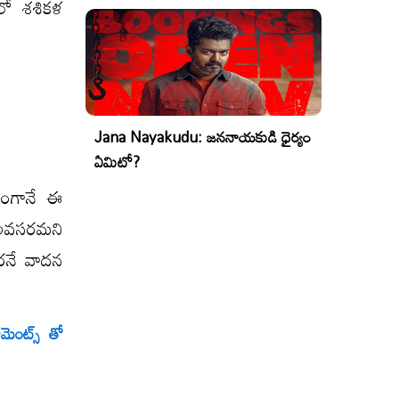
ంలో శశికళ
Jana Nayakudu: జననాయకుడి ధైర్యం
ఏమిటో?
ాగంగానే ఈ
ళ అవసరమని
నారనే వాదన
ెంట్స్ తో