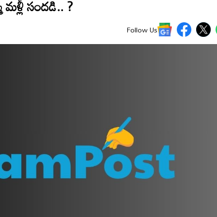
 మళ్లీ సందడి.. ?
Follow Us