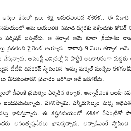
 ఆస్తుల కేసులో జైలు శిక్ష అనుభవించిన శశికళ.. ఈ ఏడాద
 సమయంలో ఆమె జయలలిత సమాది దగ్గరకు వెళ్లేందుకు కోవిడ్
వం పర్మిషన్ ఇవ్వలేదు. ఆ తర్వాత ఆమె కూడా క్రీయాశీల ర
లు ప్రకటించి సైలెంట్ అయ్యారు. దాదాపు 9 నెలల తర్వాత ఆమె 
స్తున్నారు. అసెంబ్లీ ఎన్నికల్లో ఏ పార్టీకి అధికారికంగా మద్దతు
డైన టీటీవీ దినకరన్ స్థాపించిన ‘అమ్మ మక్కల్ మున్నేట కళగం(
్యతలు తీసుకుంటారని ప్రచారం జరిగినా అదీ జరగలేదు.
ృత్వంలో డీఎంకే ప్రభుత్వం ఏర్పడిన తర్వాత, అన్నాడీఎంకే బలహీ
ు బయపడుతున్నారు. పళనిస్వామి, పన్నీరుసెల్వం మధ్య ఆధిపత్
నట్లు భావిస్తున్నారు. ఈ కష్టసమయంలో శశికళ రీఎంట్రీతో పార్
రు అసంతృప్తనేతలు భావిస్తున్నారు. అన్నాడీఎంకే స్థాపించి