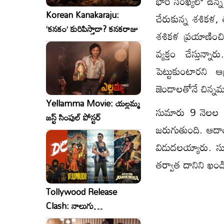
భారీ సంఖ్యలో ఉన్
Korean Kanakaraju:
చేరుకున్న శశికళ, 
‘కనకం’ కురిపిస్తాడా? కనకరాజు
శశికళ ప్రయాణించ
వ్యక్తం చేస్తున
పెట్టుకుంటారని 
జెండాలతోనే చిన్న
Yellamma Movie: యల్లమ్మ
సుమారు 9 నెలల త
జస్ట్ సింపుల్ పోస్టర్
జరుగుతుంది. ఆదాయ
విడుదలయ్యారు. 
తర్వాత దానిని ఖండి
Tollywood Release
Clash: నాలుగు
సినిమాలు..ఒకేసారి..ఎందుకో?