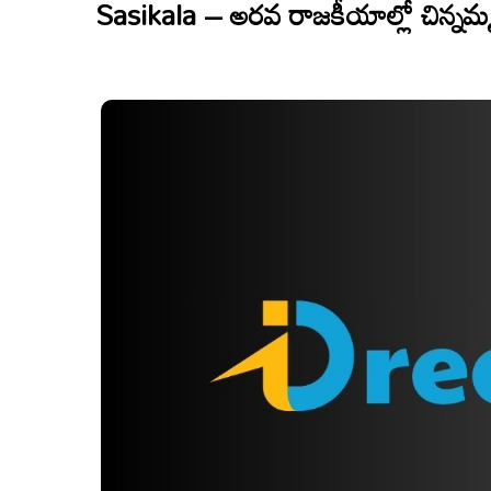
Sasikala – అరవ రాజకీయాల్లో చిన్నమ్మ