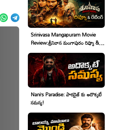
Srinivasa Mangapuram Movie
Review:శ్రీనివాస మంగాపురం రివ్యూ &
రేటింగ్
Nani’s Paradise: పారడైజ్ కు అదొక్కటే
సమస్య!