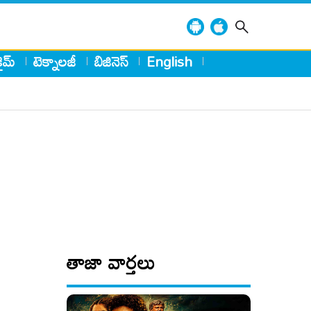
్రైమ్
టెక్నాలజీ
బిజినెస్
English
తాజా వార్తలు