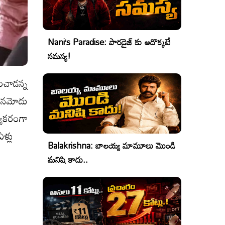
Nani’s Paradise: పారడైజ్ కు అదొక్కటే
సమస్య!
ాడ‌న్న‌
ు నమోదు
భ్యకరంగా
ళ్లు
Balakrishna: బాలయ్య మామూలు మొండి
మనిషి కాదు..