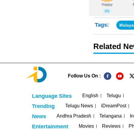
Tags:
Malayal
Related N
Follow Us On :
English
Telugu
Language Sites
Telugu News
iDreamPost
Trending
Andhra Pradesh
Telangana
In
News
Movies
Reviews
Ph
Entertainment