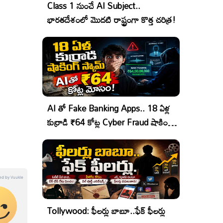
Class 1 నుంచే AI Subject..
భారతదేశంలో మొదటి రాష్ట్రంగా కొత్త చరిత్ర!
AI తో Fake Banking Apps.. 18 ఏళ్ల
కుర్రాడి ₹64 కోట్ల Cyber Fraud షాకింగ్
ఆపరేషన్!
Tollywood: ఫీలర్లు బాబూ..ఫేక్ ఫీలర్లు