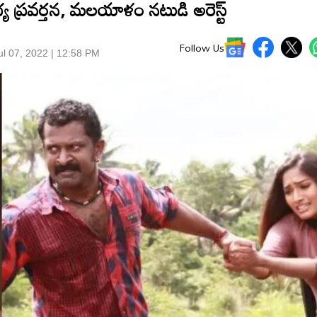
 ప్రవర్తన, మ‌ల‌యాళం న‌టుడి అరెస్ట్
Follow Us
l 07, 2022 | 12:58 PM