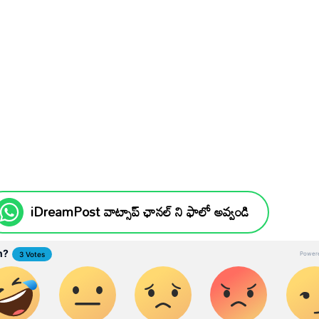
iDreamPost వాట్సాప్ ఛానల్ ని ఫాలో అవ్వండి