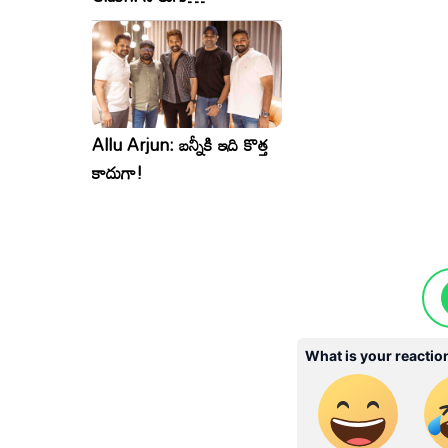
సినిమాలు..ఒకేసారి..ఎందుకో?
Allu Arjun: బన్నీకి ఇది కొత్త
కాదుగా!