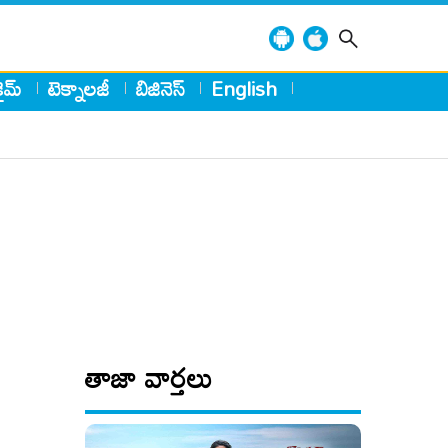
్రైమ్
టెక్నాలజీ
బిజినెస్
English
తాజా వార్తలు