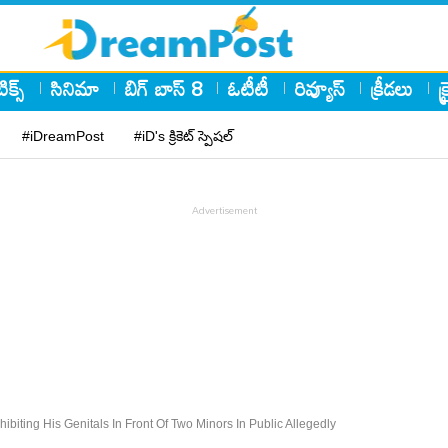
ిక్స్
సినిమా
బిగ్ బాస్ 8
ఓటీటీ
రివ్యూస్
క్రీడలు
క
#iDreamPost
#iD's క్రికెట్ స్పెషల్
hibiting His Genitals In Front Of Two Minors In Public Allegedly