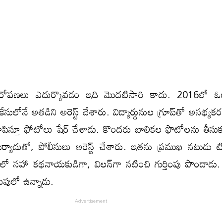
ి ఆరోపణలు ఎదుర్కొవడం ఇది మొద‌టిసారి కాదు. 2016లో ఓట
సులోనే అతడిని అరెస్ట్‌ చేశారు. విద్యార్దునుల‌ గ్రూప్‌తో అసభ్యకర
ను చూపిస్తూ ఫోటోలు షేర్ చేశాడు. కొంద‌రు బాలికల ఫొటోలను తీసుక
ల్ ఫిర్యాదుతో, పోలీసులు అరెస్ట్‌ చేశారు. ఇత‌ను ప్ర‌ముఖ న‌టుడు ట
లో సహా క‌థ‌నాయ‌కుడిగా, విలన్‌గా నటించి గుర్తింపు పొందాడు.
దుపులో ఉన్నాడు.