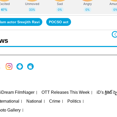
am actor Sreejith Ravi
POCSO act
ews
iDream FilmNager
OTT Releases This Week
iD's క్రికెట్ స్
ternational
National
Crime
Politics
oto Gallery