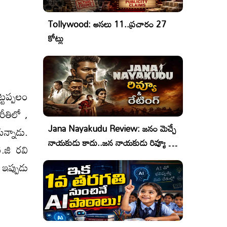
Tollywood: అసలు 11..ప్రచారం 27
కోట్లు
్టప్పలం
రీతిలో ,
Jana Nayakudu Review: జనం మెచ్చే
ున్నాడు.
నాయకుడు కాదు..జన నాయకుడు రివ్యూ &
ి.జి రవి
రేటింగ్!
 ఇప్పుడు