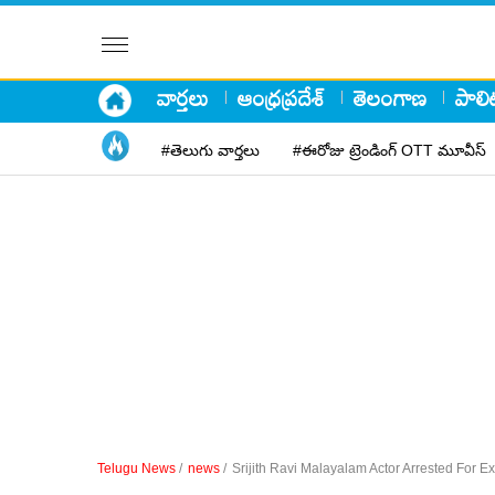
వార్తలు
ఆంధ్రప్రదేశ్
తెలంగాణ
పాలిట
#తెలుగు వార్తలు
#ఈరోజు ట్రెండింగ్ OTT మూవీస్
Telugu News
/
news
/
Srijith Ravi Malayalam Actor Arrested For Ex