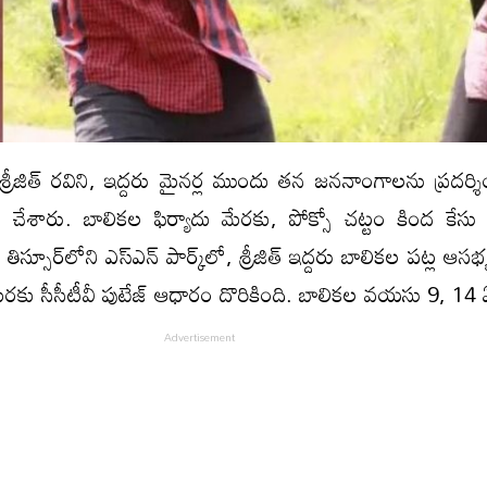
జిత్ రవిని, ఇద్దరు మైనర్ల ముందు తన జననాంగాలను ప్రదర్శించ
 చేశారు. బాలిక‌ల ఫిర్యాదు మేరకు, పోక్సో చట్టం కింద కేస
స్సూర్‌లోని ఎస్‌ఎన్‌ పార్క్‌లో, శ్రీజిత్‌ ఇద్దరు బాలికల పట్ల ఆస
మేర‌కు సీసీటీవీ పుటేజ్ ఆధారం దొరికింది. బాలికల వయసు 9, 14 ఏ