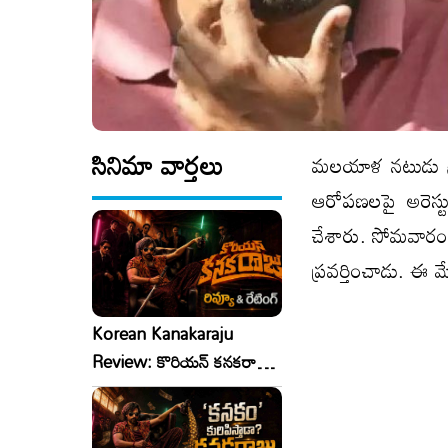
సినిమా వార్తలు
మలయాళ నటుడు శ్రీ
ఆరోపణలపై అరెస్టు
చేశారు. సోమవారం తి
ప్రవర్తించాడు. ఈ 
Korean Kanakaraju
Review: కొరియన్ కనకరాజు
రివ్యూ & రేటింగ్!