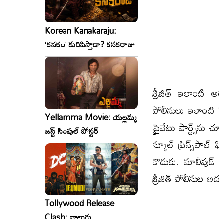
Korean Kanakaraju:
‘కనకం’ కురిపిస్తాడా? కనకరాజు
శ్రీజిత్‌ ఇలాంట
పోలీసులు ఇలాంటి కే
Yellamma Movie: యల్లమ్మ
ప్రైవేటు పార్ట్స్‌
జస్ట్ సింపుల్ పోస్టర్
స్కూల్‌ ప్రిన్స్‌పా
కొడుకు. మాలీవుడ్ 
శ్రీజిత్ పోలీసుల అ
Tollywood Release
Clash: నాలుగు