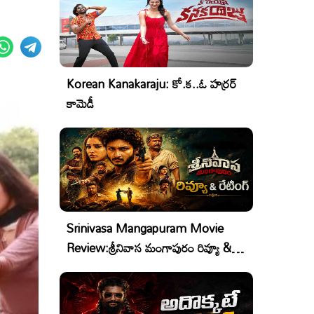
Korean Kanakaraju: కో.క..ఓ హర్రర్
కామెడీ
Srinivasa Mangapuram Movie
Review:శ్రీనివాస మంగాపురం రివ్యూ &
రేటింగ్