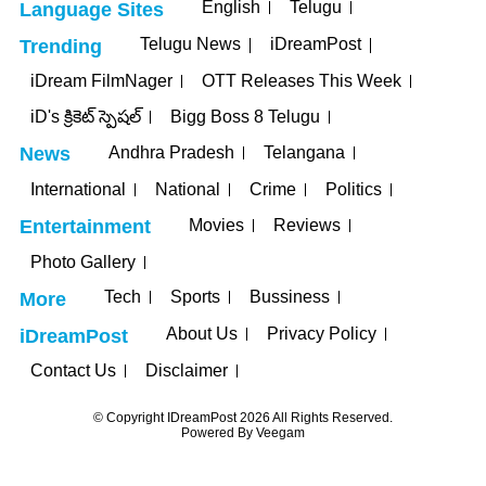
English
Telugu
Language Sites
Telugu News
iDreamPost
Trending
iDream FilmNager
OTT Releases This Week
iD's క్రికెట్ స్పెషల్
Bigg Boss 8 Telugu
Andhra Pradesh
Telangana
News
International
National
Crime
Politics
Movies
Reviews
Entertainment
Photo Gallery
Tech
Sports
Bussiness
More
About Us
Privacy Policy
iDreamPost
Contact Us
Disclaimer
© Copyright IDreamPost 2026 All Rights Reserved.
Powered By
Veegam
bet
jojobet
grandpashabet
betpark
casibom
iptv satın al
jojobet
casib