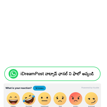
iDreamPost వాట్సాప్ ఛానల్ ని ఫాలో అవ్వండి