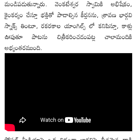
మండిపడుతున్నారు. వెంకటేశ్వర స్వామికి అభిషేకం,
కైంకర్యం చేస్తూ భక్తితో పాడాల్సిన‌ కీర్తనను, శ్రావణ భార్గవి
స్నాక్స్ తింటూ, ర‌క‌ర‌కాల యాంగిల్స్ లో క‌నిపిస్తూ, కాళ్లు
ఊపుతూ పాటను చిత్రీకరించడంప‌ట్ల‌ చాలామందికి
అభ్యంత‌ర‌ముంది.
సోష‌ల్ మీడియాపై ఒక విధంగా భార్గ‌విపై తీవ్ర‌మైన దాడి