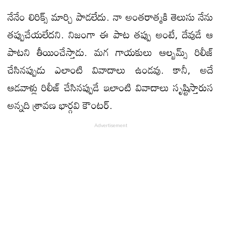
నేనేం లిరిక్స్‌ మార్చి పాడలేదు. నా అంతరాత్మకి తెలుసు నేను
తప్పుచేయలేదని. నిజంగా ఈ పాట తప్పు అంటే, దేవుడే ఆ
పాటని తీయించేస్తాడు. మగ గాయకులు ఆల్బమ్స్‌ రిలీజ్‌
చేసినప్పుడు ఎలాంటి వివాదాలు ఉండవు. కానీ, అదే
ఆడవాళ్లు రిలీజ్‌ చేసినప్పుడే ఇలాంటి వివాదాలు సృష్టిస్తారుస
అన్న‌ది శ్రావణ భార్గవి కౌంటర్‌.