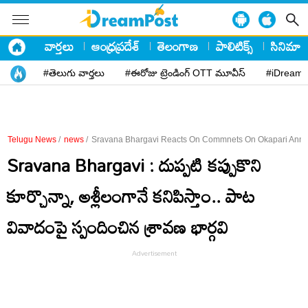
వార్తలు
ఆంధ్రప్రదేశ్
తెలంగాణ
పాలిటిక్స్
సినిమా
#తెలుగు వార్తలు
#ఈరోజు ట్రెండింగ్ OTT మూవీస్
#iDreamP
Telugu News
/
news
/
Sravana Bhargavi Reacts On Commnets On Okapari Ann
Sravana Bhargavi : దుప్పటి కప్పుకొని
కూర్చొన్నా, అశ్లీలంగానే కనిపిస్తాం.. పాట
వివాదంపై స్పందించిన శ్రావణ భార్గవి