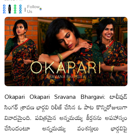
Follow
|
Us
Okapari Okapari Sravana Bhargavi: టాలీవుడ్‌
సింగర్‌ శ్రావణ భార్గవి రిలీజ్‌ చేసిన ఓ పాట కొన్నిరోజులుగా
వివాదమైంది. ప‌విత్ర‌మైన అన్నమయ్య కీర్తనను అపహాస్యం
చేసిందంటూ అన్నమయ్య వంశస్తులు భార్గ‌విపై