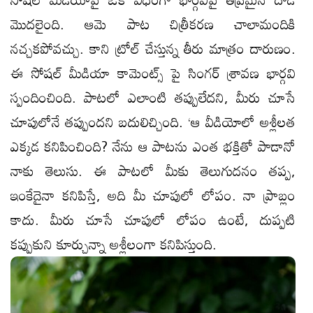
మొద‌లైంది. ఆమె పాట చిత్రీక‌ర‌ణ చాలామందికి
న‌చ్చక‌పోవ‌చ్చు. కాని ట్రోల్ చేస్తున్న తీరు మాత్రం దారుణం.
ఈ సోష‌ల్ మీడియా కామెంట్స్ పై సింగర్‌ శ్రావణ భార్గవి
స్పందించింది. పాటలో ఎలాంటి తప్పులేదని, మీరు చూసే
చూపులోనే తప్పుందని బదులిచ్చింది. ‘ఆ వీడియోలో అశ్లీలత
ఎక్కడ కనిపించింది? నేను ఆ పాటను ఎంత భక్తితో పాడానో
నాకు తెలుసు. ఈ పాటలో మీకు తెలుగుదనం త‌ప్ప‌,
ఇంకేదైనా కనిపిస్తే, అది మీ చూపులో లోపం. నా ప్రాబ్లం
కాదు. మీరు చూసే చూపులో లోపం ఉంటే, దుప్పటి
కప్పుకుని కూర్చున్నా అశ్లీలంగా కనిపిస్తుంది.