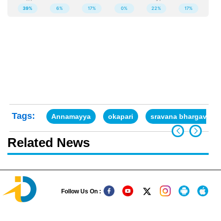
Tags:
Annamayya
okapari
sravana bhargavi
Related News
Follow Us On :