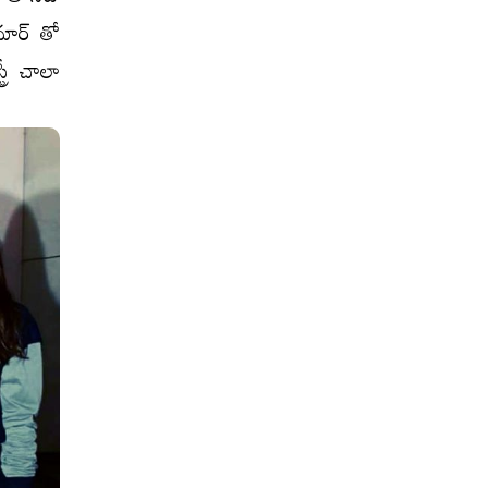
మార్ తో
్రీ చాలా