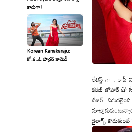
కాదుగా!
Korean Kanakaraju:
కో.క..ఓ హర్రర్ కామెడీ
లేటెస్ట్ గా , కాఫీ
కరణ్ జోహార్ షో సీ
టీజర్ విడుదలైం
మాట్లాడుకుంటున్నా
డైలాగ్స్ కొడుతుంటే