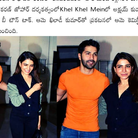
్ ది. కరణ్ జోహార్ దర్శకత్వంలోKhel Khel Meinలో అక్ష‌య్ కు
‌ది బీ టౌన్ టాక్. ఆమె ఖిలాడీ కుమార్‌తో ప్రకటనలో ఆమె కెమిస్ట
పించింది.