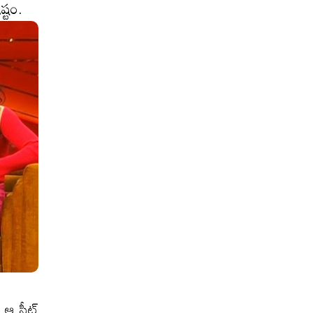
ష్టం.
. ఆ సీట్