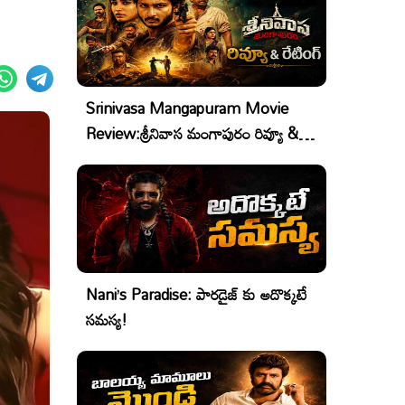
Srinivasa Mangapuram Movie
Review:శ్రీనివాస మంగాపురం రివ్యూ &
రేటింగ్
Nani’s Paradise: పారడైజ్ కు అదొక్కటే
సమస్య!