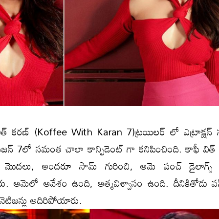
 విత్ క‌ర‌ణ్ (Koffee With Karan 7)ట్ర‌యిల‌ర్ లో ఎట్రాక్ష‌న్
జన్ 7లో సమంత చాలా కాన్ఫిడెంట్ గా క‌నిపించింది. కాఫీ విత్
ది మొద‌లు, అందరూ సామ్ గురించి, ఆమె పంచ్ డైలాగ్స్ 
రు. ఆమెలో ఆవేశం ఉంది, ఆత్మవిశ్వాసం ఉంది. దీనికితోడు వ‌న్
 నెటిజన్లు అదిరిపోయారు.