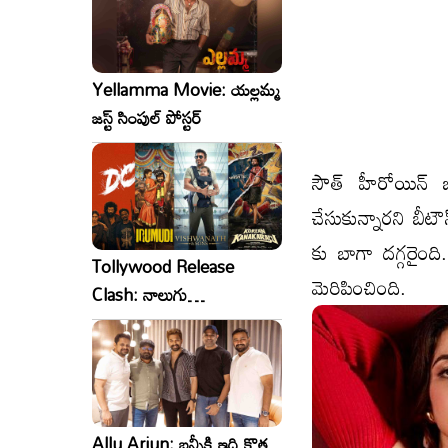
Yellamma Movie: యల్లమ్మ
జస్ట్ సింపుల్ పోస్టర్
సౌత్ హీరోయిన్ బ
చేసుకున్నార‌ని బీ
కు బాగా ద‌గ్గ‌రైం
Tollywood Release
మెరిపించింది.
Clash: నాలుగు
సినిమాలు..ఒకేసారి..ఎందుకో?
Allu Arjun: బన్నీకి ఇది కొత్త