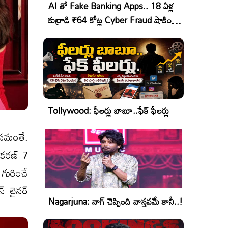
AI తో Fake Banking Apps.. 18 ఏళ్ల
కుర్రాడి ₹64 కోట్ల Cyber Fraud షాకింగ్
ఆపరేషన్!
Tollywood: ఫీలర్లు బాబూ..ఫేక్ ఫీలర్లు
 స‌మంతే.
 కరణ్ 7
గురించే
 లైన‌ర్
Nagarjuna: నాగ్ చెప్పింది వాస్తవమే కానీ..!