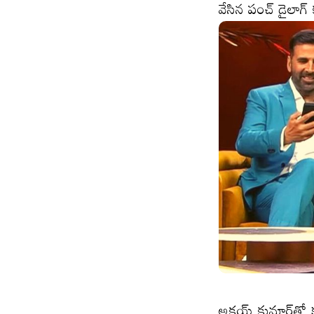
వేసిన పంచ్ డైలాగ్ 
అక్షయ్ కుమార్‌తో 