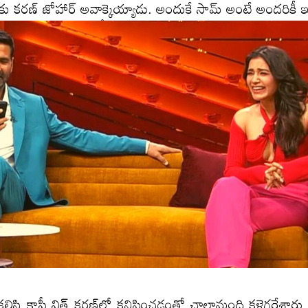
కు క‌ర‌ణ్ జోహార్ అవాక్కైయ్యాడు. అందుకే సామ్ అంటే అంద‌రికీ ఇ
కలిసి కాఫీ విత్ కరణ్‌లో కనిపించడంతో చాలామంది క‌ళ్లెగ‌రేశారు