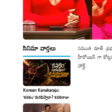
సినిమా వార్తలు
సమంత రూత్ ప్రభు, 
హీరోయిన్ గా కోట్ల
హార్ట్.
Korean Kanakaraju:
‘కనకం’ కురిపిస్తాడా? కనకరాజు