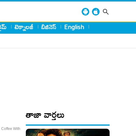
్రైమ్
టెక్నాలజీ
బిజినెస్
English
తాజా వార్తలు
 Coffee With