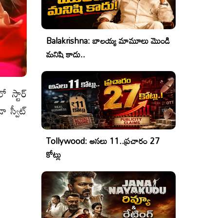
Balakrishna: బాలయ్య మామూలు మొండి
మనిషి కాదు..
ో స్టార్
 స్వీట్
Tollywood: అసలు 11..ప్రచారం 27
కోట్లు