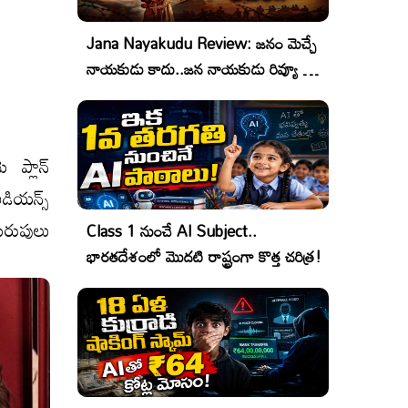
Jana Nayakudu Review: జనం మెచ్చే
నాయకుడు కాదు..జన నాయకుడు రివ్యూ &
రేటింగ్!
 ప్లాన్
ియ‌న్స్
ెరుపులు
Class 1 నుంచే AI Subject..
భారతదేశంలో మొదటి రాష్ట్రంగా కొత్త చరిత్ర!