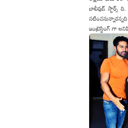
బాలీవుడ్ స్టార్స
న‌టించ‌నున్నార‌న్న
ఇంట్రెస్టింగ్ గా అని