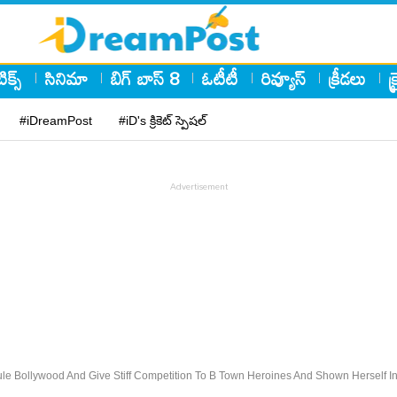
ిక్స్
సినిమా
బిగ్ బాస్ 8
ఓటీటీ
రివ్యూస్
క్రీడలు
క
#iDreamPost
#iD's క్రికెట్ స్పెషల్
e Bollywood And Give Stiff Competition To B Town Heroines And Shown Herself In