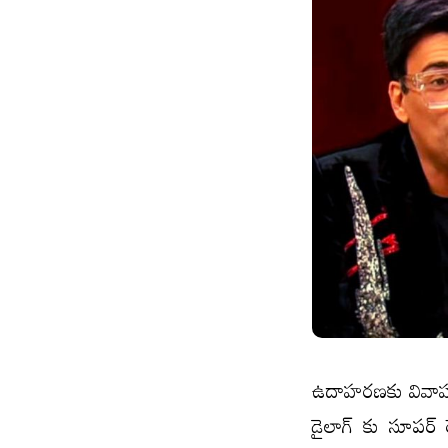
ఉదాహ‌ర‌ణ‌కు వి
డైలాగ్ కు సూపర్ ర