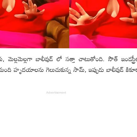
మెల్లమెల్లగా బాలీవుడ్ లో సత్తా చాటుతోంది. సౌత్ ఇండస్ట్రీల
‌మంది హృదయాలను గెలుచుకున్న సామ్, ఇప్పుడు బాలీవుడ్ కికూడా