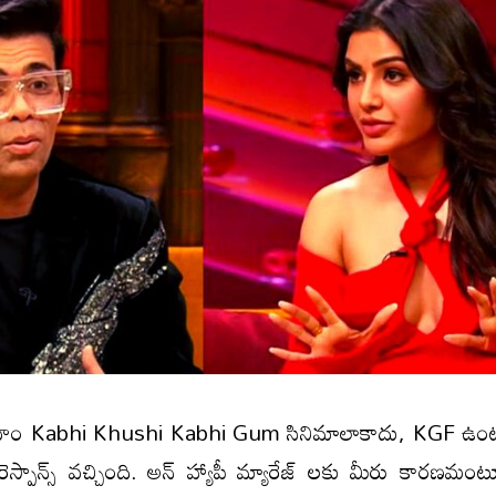
వాహం Kabhi Khushi Kabhi Gum సినిమాలాకాదు, KGF ఉంట
ెస్పాన్స్ వ‌చ్చింది. అన్ హ్యాపీ మ్యారేజ్ ల‌కు మీరు కార‌ణ‌మ