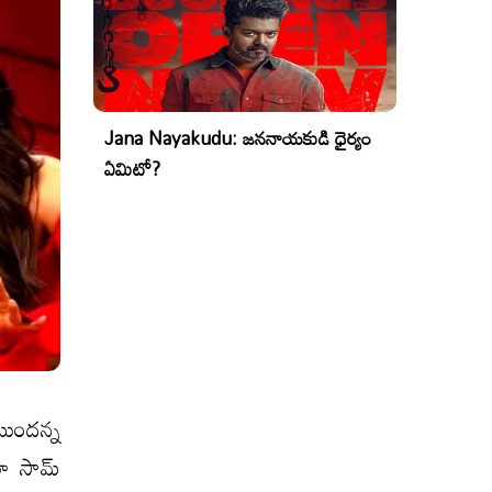
Jana Nayakudu: జననాయకుడి ధైర్యం
ఏమిటో?
ుంద‌న్న
ంటూ సామ్