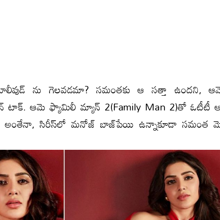
ాలీవుడ్ ను గెల‌వ‌డ‌మా? స‌మంత‌కు ఆ స‌త్తా ఉందని, ఆమె
టౌన్ టాక్. ఆమె ఫ్యామిలీ మ్యాన్ 2(Family Man 2)తో ఓటీటీ ఆడ
ది. అంతేనా, సిరీస్‌లో మనోజ్ బాజ్‌పేయి ఉన్నాకూడా స‌మంత‌ మ