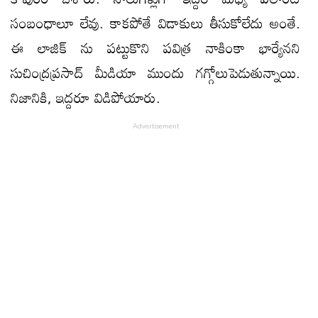
సంబంధాలూ లేవు. కాక‌పోతే విడాకులు తీసుకోలేదు అంతే.
ఈ లాజిక్ ను ప‌ట్టుకొని ప‌విత్ర నాకింకా భార్యేన‌ని
సుచింద్రప్రసాద్ మీడియా ముందు గగ్గోలుపెడుతున్నాయి.
నిజానికి, ఇద్ద‌రూ విడిపోయారు.