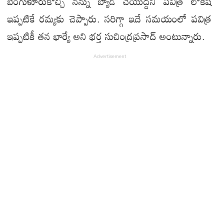
బెంగుళూరుకొచ్చి నన్ను బ్యాడ్ చేయొద్ద‌ని ప‌విత్ర లోకేష్
ఇప్ప‌టికే ర‌మ్య‌కు చెప్పారు. స‌రిగ్గా ఇదే స‌మ‌యంలో ప‌విత్ర
ఇప్ప‌టికీ త‌న భార్యే అని భ‌ర్త సుచింద్రప్రసాద్ అంటున్నారు.