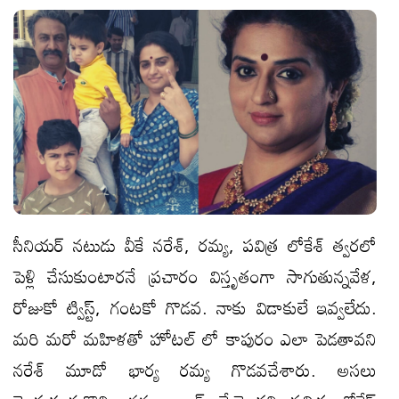
సీనియ‌ర్ న‌టుడు వీకే న‌రేశ్‌, ర‌మ్య‌, ప‌విత్ర లోకేశ్ త్వ‌ర‌లో
పెళ్లి చేసుకుంటార‌నే ప్ర‌చారం విస్తృతంగా సాగుతున్న‌వేళ,
రోజుకో ట్విస్ట్, గంట‌కో గొడ‌వ. నాకు విడాకులే ఇవ్వ‌లేదు.
మ‌రి మ‌రో మ‌హిళ‌తో హోట‌ల్ లో కాపురం ఎలా పెడ‌తావ‌ని
న‌రేశ్ మూడో భార్య ర‌మ్య గొడ‌వ‌చేశారు. అస‌లు