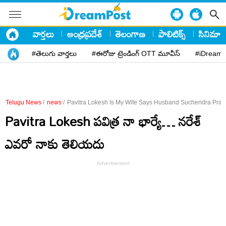
వార్తలు
ఆంధ్రప్రదేశ్
తెలంగాణ
పాలిటిక్స్
సినిమా
#తెలుగు వార్తలు
#ఈరోజు ట్రెండింగ్ OTT మూవీస్
#iDreamP
Telugu News
/
news
/
Pavitra Lokesh Is My Wife Says Husband Suchendra Pra
Pavitra Lokesh ప‌విత్ర నా భార్యే… న‌రేశ్
ఎవ‌రో నాకు తెలియ‌దు