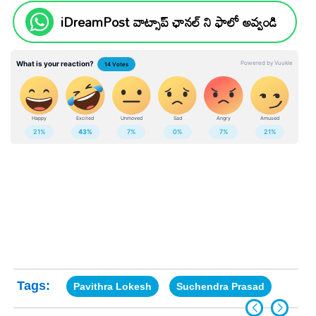
iDreamPost వాట్సాప్ ఛానల్ ని ఫాలో అవ్వండి
Tags:
Pavithra Lokesh
Suchendra Prasad