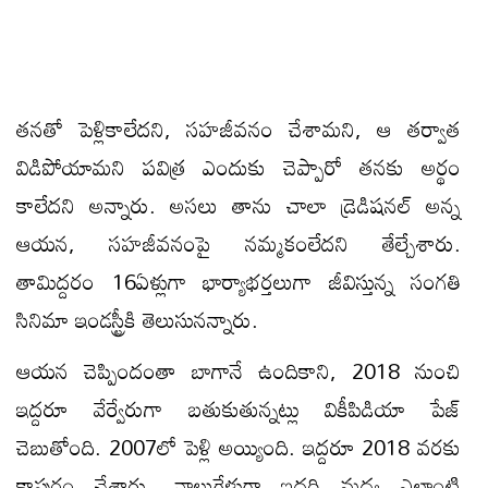
త‌న‌తో పెళ్లికాలేద‌ని, స‌హ‌జీవ‌నం చేశామ‌ని, ఆ త‌ర్వాత
విడిపోయామ‌ని ప‌విత్ర‌ ఎందుకు చెప్పారో త‌న‌కు అర్థం
కాలేద‌ని అన్నారు. అస‌లు తాను చాలా డ్రెడిష‌న‌ల్ అన్న
ఆయ‌న, సహజీవనంపై న‌మ్మ‌కంలేద‌ని తేల్చేశారు.
తామిద్దరం 16ఏళ్లుగా భార్యాభ‌ర్త‌లుగా జీవిస్తున్న సంగ‌తి
సినిమా ఇండ‌స్ట్రీకి తెలుసున‌న్నారు.
ఆయ‌న చెప్పిందంతా బాగానే ఉందికాని, 2018 నుంచి
ఇద్ద‌రూ వేర్వేరుగా బ‌తుకుతున్న‌ట్లు వికీపిడియా పేజ్
చెబుతోంది. 2007లో పెళ్లి అయ్యింది. ఇద్ద‌రూ 2018 వ‌ర‌కు
కాపురం చేశారు. నాలుగేళ్లుగా ఇద్ద‌రి మ‌ధ్య ఎలాంటి