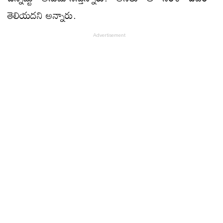
తెలియ‌ద‌ని అన్నారు.