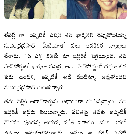
లేటెస్ట్ గా, ఇప్ప‌టికీ ప‌విత్ర త‌న భార్య‌న‌ని చెప్పుకొంటున్న
సుచింద్ర‌ప్రసాద్, మీడియాతో ప‌లు ఆస‌క్తిక‌ర వ్యాఖ్య‌లు
చేశారు. 16 ఏళ్ల క్రిత‌మే మా ఇద్ద‌రికీ పెళ్ల‌య్యింది. త‌న
పాస్‌పోర్టులో భార్య‌గా ప‌విత్ర‌, ఆమె పాస్‌పోర్టులో భ‌ర్త‌గా త‌న
పేరు ఉంద‌ని, ఇప్ప‌టికీ అదే కంటిన్యూ అవుతోంద‌ని
సుచింద్ర‌ప్ర‌సాద్ చెబుతున్నారు.
త‌మ పెళ్లికి ఆధార్‌కార్డును ఆధారంగా చూపిస్తున్నారు. మా
ఇద్ద‌రికీ ఇద్ద‌రు పిల్ల‌లున్నారు. ప‌విత్ర‌పై త‌న‌కు ఇప్ప‌టికీ
గౌర‌వం వుంద‌న్న ఆయ‌న‌, న‌రేశ్ వివాదం వెనుక ఎవ‌రో
ఉన్న‌ట్టు అనుమానిస్తున్నారు. అస‌లు ఆ న‌రేశ్ ఎవ‌రో