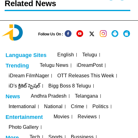
Related News
Follow Us On :
English
Telugu
Language Sites
Telugu News
iDreamPost
Trending
iDream FilmNager
OTT Releases This Week
iD's క్రికెట్ స్పెషల్
Bigg Boss 8 Telugu
Andhra Pradesh
Telangana
News
International
National
Crime
Politics
Movies
Reviews
Entertainment
Photo Gallery
Tech
Sports
Bussiness
More