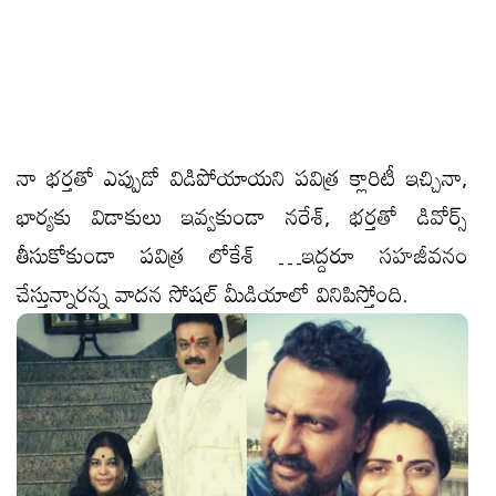
నా భ‌ర్తతో ఎప్పుడో విడిపోయాయ‌ని ప‌విత్ర క్లారిటీ ఇచ్చినా,
భార్య‌కు విడాకులు ఇవ్వ‌కుండా న‌రేశ్‌, భ‌ర్త‌తో డివోర్స్
తీసుకోకుండా ప‌విత్ర లోకేశ్ …ఇద్ద‌రూ స‌హ‌జీవ‌నం
చేస్తున్నార‌న్న వాద‌న సోష‌ల్ మీడియాలో వినిపిస్తోంది.