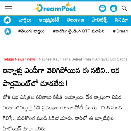
వార్తలు
ఆంధ్రప్రదేశ్
తెలంగాణ
పాలిటిక్స్
సినిమా
#తెలుగు వార్తలు
#ఈరోజు ట్రెండింగ్ OTT మూవీస్
#iDreamP
Telugu News
/
news
/
Navneet Kaur Rana Defeat From In Amravati Lok Sabha C
ఇన్నాళ్లు ఎంపీగా వెలిగిపోయిన ఈ నటిని.. ఇక
పార్లమెంట్‌లో చూడలేరు!
లోక్ సభ ఎన్నికల ఫలితాలు రిలీజ్ అయ్యాయి. దేశ వ్యాప్తంగా వివిధ
నియోజకవర్గాల్లో సినీ ప్రముఖులు కూడా పోటీ చేశారు. కొంత మంది
గెలిస్తే.. మరికొంత మంది ఓడిపోయారు. వారిలో ఈ బ్యూటీఫుల్
హీరోయిన్ కూడా ఒకరు