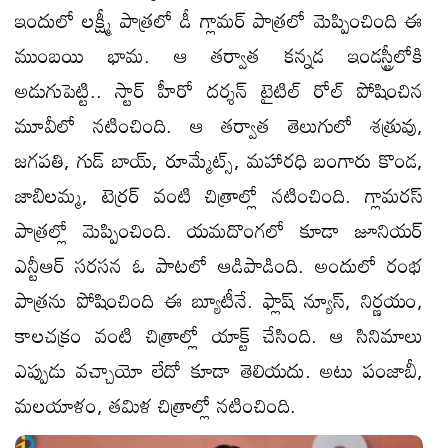
ఇందులో లక్ష్మీ పాత్రలో డీ గ్లామర్ పాత్రలో మెప్పించింది ఈ
ముంబయి భామ. ఆ తర్వాత కన్నడ ఇండస్ట్రీలోకి
అడుగుపెట్టి.. స్టార్ హీరో దర్శన్ టైటిల్ రోల్ పోషించిన
మూవీలో నటించింది. ఆ తర్వాత తెలుగులో శత్రువు,
జగపతి, గుడ్ బాయ్, రూమ్మేట్స్, మహారధి బంగారు కొండ,
జాబిలమ్మ, టెర్రర్ వంటి చిత్రాల్లో నటించింది. గ్లామరస్
పాత్రల్లో మెప్పించింది. యమదొంగలో కూడా జూనియర్
ఎన్టీఆర్ సరసన ఓ పాటలో ఆడిపాడింది. అందులో రంభ
పాత్రను పోషించింది ఈ బ్యూటీనే. ఫ్లాష్ న్యూస్, నిర్ణయం,
కాలచక్రం వంటి చిత్రాల్లో యాక్ట్ చేసింది. ఆ సినిమాలు
ఎప్పుడు వచ్చాయో లేదో కూడా తెలియదు. అటు పంజాబీ,
మలయాళం, తమిళ చిత్రాల్లో నటించింది.