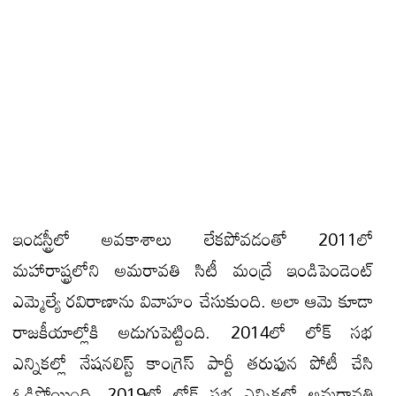
ఇండస్ట్రీలో అవకాశాలు లేకపోవడంతో 2011లో
మహారాష్ట్రలోని అమరావతి సిటీ మంద్రే ఇండిపెండెంట్
ఎమ్మెల్యే రవిరాణాను వివాహం చేసుకుంది. అలా ఆమె కూడా
రాజకీయాల్లోకి అడుగుపెట్టింది. 2014లో లోక్ సభ
ఎన్నికల్లో నేషనలిస్ట్ కాంగ్రెస్ పార్టీ తరుఫున పోటీ చేసి
ఓడిపోయింది. 2019లో లోక్ సభ ఎన్నికల్లో అమరావతి