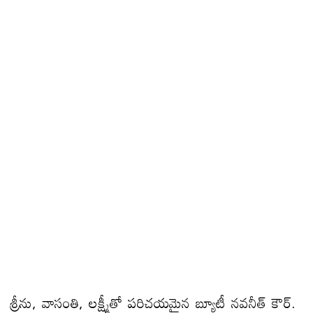
శ్రీను, వాసంతి, లక్ష్మీతో పరిచయమైన బ్యూటీ నవనీత్ కౌర్.