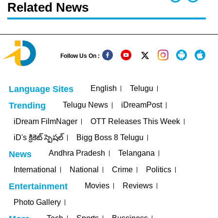
Related News
Follow Us On :
English
Telugu
Language Sites
Telugu News
iDreamPost
Trending
iDream FilmNager
OTT Releases This Week
iD's క్రికెట్ స్పెషల్
Bigg Boss 8 Telugu
Andhra Pradesh
Telangana
News
International
National
Crime
Politics
Movies
Reviews
Entertainment
Photo Gallery