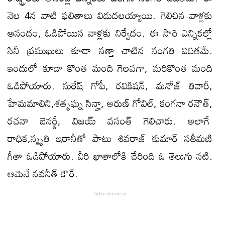
నెల 4న వాటి ఫలితాలు విడుదలయ్యాయి. గెలిచిన వాళ్లకు
ఆనందం, ఓడిపోయిన వాళ్లకు నిర్వేదం. ఈ సారి ఎన్నికల్లో
సినీ ప్రముఖులు కూడా సత్తా చాటిన సంగతి విదితమే.
ఇందులో కూడా కొంత మంది గెలవగా, మరికొంత మంది
ఓడిపోయారు. సురేష్ గోపీ, రవికిషన్, మనోజ్ తివారీ,
హేమమాలిని,శతృఘ్న సిన్హా, అరుణ్ గోవిల్, కంగనా రనౌత్,
రచనా బెనర్జీ, విజయ్ వసంత్ గెలిచారు. అలాగే
రాధిక,స్మృతి ఇరానీతో పాటు శివరాజ్ కుమార్ సతీమణి
గీతా ఓడిపోయారు. వీరి ఖాతాలోకి చేరింది ఓ తెలుగు నటి.
ఆమెనే నవనీత్ కౌర్.