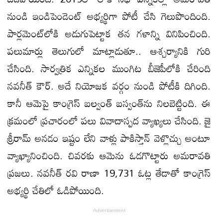
నుండి ఇండిపెండెంట్ అభ్యర్థిగా పోటీ చేసి గెలుపొందింది.
పార్లమెంట్‌లోకి అడుగుపెట్టాక తన గళాన్ని వినిపించింది.
పలుమార్లు తెలుగులో మాట్లాడుతూ.. ఆశ్చర్యానికి గురి
చేసింది. సార్వత్రిక ఎన్నికల ముంగిట బీజెపీలోకి చేరింది
నవనీత్ కౌర్. అదే నియోజక వర్గం నుండి పోటీకి దిగింది.
కానీ ఆమెపై కాంగ్రెస్ బల్వంత్ బస్వంత్‌ను నిలబెట్టింది. ఈ
క్రమంలో ప్రచారంలో పలు వివాదాస్పద వ్యాఖ్యలు చేసింది. జై
శ్రీరామ్ అనడం ఇష్టం లేని వాళ్లు పాకిస్తాన్ వెళ్లొచ్చు అంటూ
వ్యాఖ్యానించింది. చివరకు ఆమెను ఓడగొట్టారు అమరావతి
ప్రజలు. నవనీత్ రవి రాణా 19,731 ఓట్ల తేడాతో కాంగ్రెస్
అభ్యర్థి చేతిలో ఓడిపోయింది.