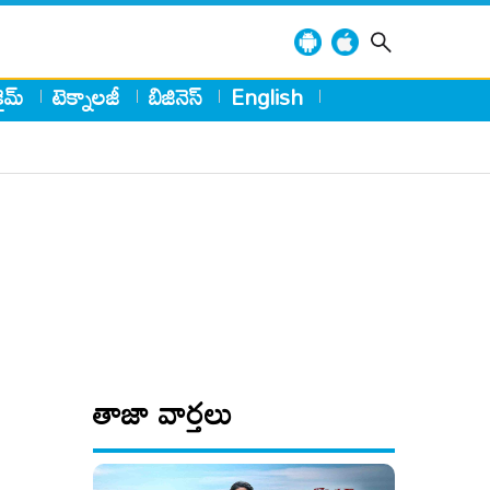
్రైమ్
టెక్నాలజీ
బిజినెస్
English
తాజా వార్తలు