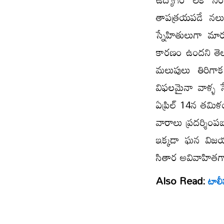
తాపత్రయపడే నలుగ
స్నేహితులుగా మ
కారణం ఉందని తెలు
మలుపులు తిరిగాక
విఫలమైనా వాళ్ళ స
ఏప్రిల్ 14న తమిళం
వారాలు ప్రదర్శింపబ
ఇక్కడా ఘన విజయం
సితార అవివాహితగ
Also Read:
టాలీ