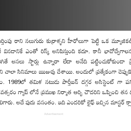
ుర్తింపు రాని నలుగురు కుర్రాళ్ళని హీరోలుగా పెట్టి ఒక మ్యూజికల్ 
వినడానికే ఎంతో రిస్క్ అనిపిస్తుంది కదూ. కానీ భావోద్వేగాల
ితే అసలు స్టార్లు ఉన్నారా లేదా అనేది పట్టించుకోకుండా ప్రే
 చాలా సినిమాలు ఋజువు చేశాయి. అందులో ప్రత్యేకంగా చెప్పుకో
. 1989లో తమిళ నటుడు పార్తీబన్ దగ్గర అసిస్టెంట్ గా పన
త్సరం గ్యాప్ లోనే ప్రముఖ నిర్మాత ఆర్బి చౌదరిని ఒప్పించి తన 
ిగారు. అదే పుదు వసంతం. ఇది ఎందరికో లైఫ్ ఇచ్చిన మాస్టర్ క్లాస