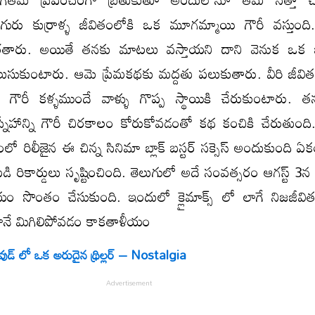
ురు కుర్రాళ్ళ జీవితంలోకి ఒక మూగమ్మాయి గౌరీ వస్తుంద
ారతారు. అయితే తనకు మాటలు వస్తాయని దాని వెనుక ఒక
సుకుంటారు. ఆమె ప్రేమకథకు మద్దతు పలుకుతారు. వీరి జీవిత
 గౌరీ కళ్ళముందే వాళ్ళు గొప్ప స్థాయికి చేరుకుంటారు. త
్నేహాన్ని గౌరీ చిరకాలం కోరుకోవడంతో కథ కంచికి చేరుతుంద
లో రిలీజైన ఈ చిన్న సినిమా బ్లాక్ బస్టర్ సక్సెస్ అందుకుంది 
డి రికార్డులు సృష్టించింది. తెలుగులో అదే సంవత్సరం ఆగస్ట్ 3న
 సొంతం చేసుకుంది. ఇందులో క్లైమాక్స్ లో లాగే నిజజీవ
ానే మిగిలిపోవడం కాకతాళీయం
వుడ్ లో ఒక అరుదైన థ్రిల్లర్ – Nostalgia