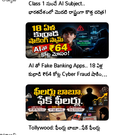
Class 1 నుంచే AI Subject..
భారతదేశంలో మొదటి రాష్ట్రంగా కొత్త చరిత్ర!
AI తో Fake Banking Apps.. 18 ఏళ్ల
కుర్రాడి ₹64 కోట్ల Cyber Fraud షాకింగ్
ఆపరేషన్!
Tollywood: ఫీలర్లు బాబూ..ఫేక్ ఫీలర్లు
ాటాలని