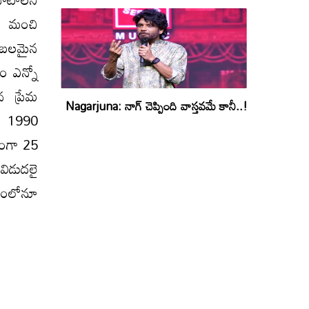
ి. మంచి
 బలమైన
ం ఎన్నో
న ప్రేమ
Nagarjuna: నాగ్ చెప్పింది వాస్తవమే కానీ..!
ి. 1990
ఏకంగా 25
 విడుదలై
ితంలోనూ