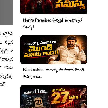
Nani’s Paradise: పారడైజ్ కు అదొక్కటే
సమస్య!
స్టోరీని
ను సరైన
క్షకులు
వాల్సిన
ి చేసిన
Balakrishna: బాలయ్య మామూలు మొండి
దర్శకత్వ
మనిషి కాదు..
ిక్.