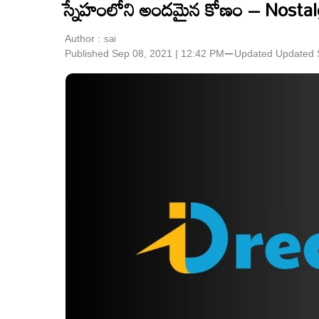
స్నేహంలోని అందమైన కోణం – Nostal
Author :
sai
Published Sep 08, 2021 | 12:42 PM
⚊
Updated
Updated 