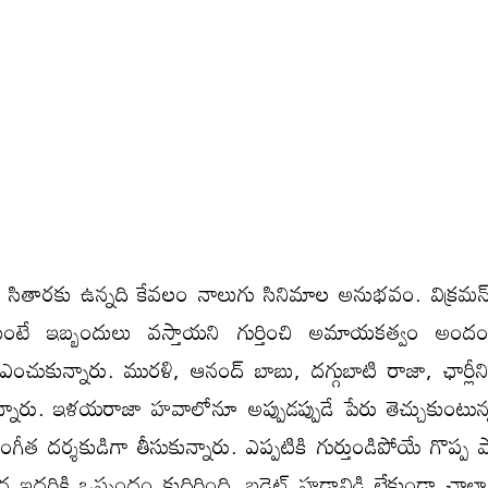
్ సితారకు ఉన్నది కేవలం నాలుగు సినిమాల అనుభవం. విక్రమన
ుకుంటే ఇబ్బందులు వస్తాయని గుర్తించి అమాయకత్వం అంద
చుకున్నారు. మురళి, ఆనంద్ బాబు, దగ్గుబాటి రాజా, ఛార్లీని
్నారు. ఇళయరాజా హవాలోనూ అప్పుడప్పుడే పేరు తెచ్చుకుంటున
గీత దర్శకుడిగా తీసుకున్నారు. ఎప్పటికి గుర్తుండిపోయే గొప్ప
 ఇద్దరికి ఒప్పందం కుదిరింది. బడ్జెట్ హడావిడి లేకుండా చాలా