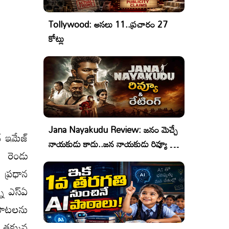
Tollywood: అసలు 11..ప్రచారం 27
కోట్లు
Jana Nayakudu Review: జనం మెచ్చే
్ ఇమేజ్
నాయకుడు కాదు..జన నాయకుడు రివ్యూ &
ం రెండు
రేటింగ్!
 ప్రధాన
్న ఎస్ఏ
 పాటలను
 తక్కువ