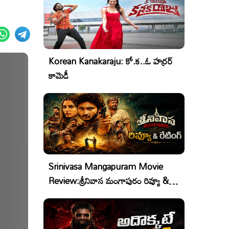
Korean Kanakaraju: కో.క..ఓ హర్రర్
కామెడీ
Srinivasa Mangapuram Movie
Review:శ్రీనివాస మంగాపురం రివ్యూ &
రేటింగ్