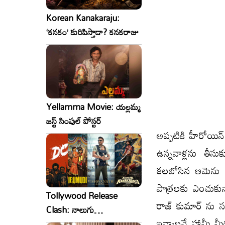
Korean Kanakaraju:
‘కనకం’ కురిపిస్తాడా? కనకరాజు
Yellamma Movie: యల్లమ్మ
జస్ట్ సింపుల్ పోస్టర్
అప్పటికి హీరోయిన
ఉన్నవాళ్లను తీస
కలబోసిన ఆమెను ఎం
పాత్రలకు ఎంచుకున
Tollywood Release
రాజ్ కుమార్ ను సం
Clash: నాలుగు
ఇవ్వాలనే హామీ మీద
సినిమాలు..ఒకేసారి..ఎందుకో?