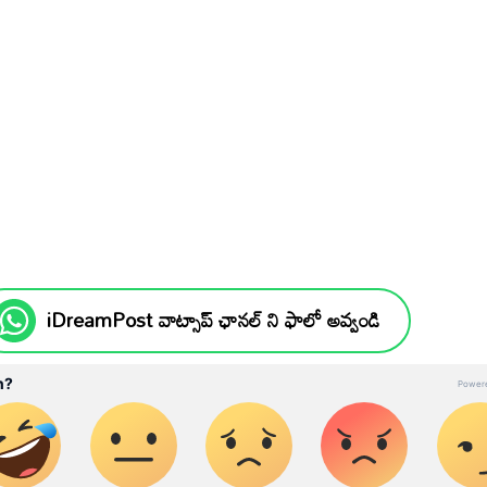
iDreamPost వాట్సాప్ ఛానల్ ని ఫాలో అవ్వండి