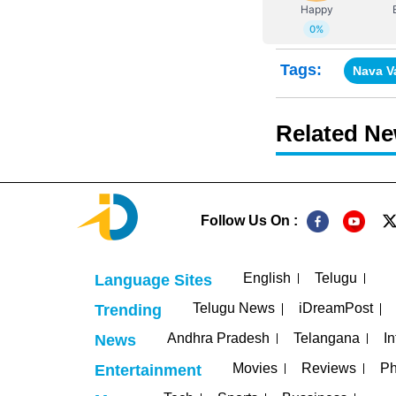
Tags:
Nava V
Related N
Follow Us On :
English
Telugu
Language Sites
Telugu News
iDreamPost
Trending
Andhra Pradesh
Telangana
In
News
Movies
Reviews
Ph
Entertainment