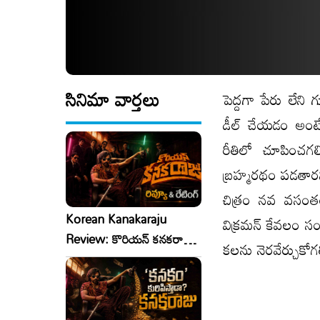
సినిమా వార్తలు
పెద్దగా పేరు లేని గ
డీల్ చేయడం అంటే 
రీతిలో చూపించగలిగ
బ్రహ్మరథం పడతారని
చిత్రం నవ వసంతం
Korean Kanakaraju
విక్రమన్ కేవలం సంవ
Review: కొరియన్ కనకరాజు
కలను నెరవేర్చుకోగల
రివ్యూ & రేటింగ్!