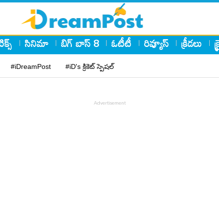
ిక్స్
సినిమా
బిగ్ బాస్ 8
ఓటీటీ
రివ్యూస్
క్రీడలు
క
#iDreamPost
#iD's క్రికెట్ స్పెషల్