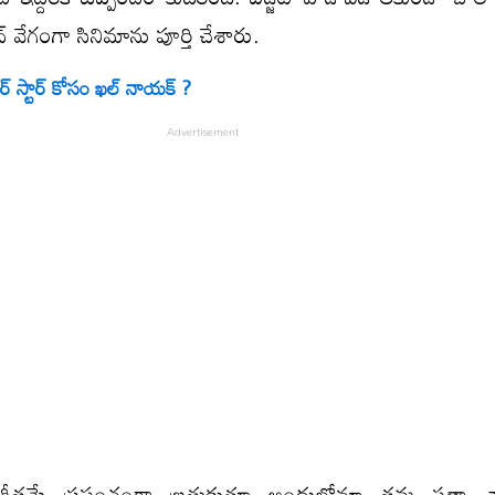
వేగంగా సినిమాను పూర్తి చేశారు.
్ స్టార్ కోసం ఖల్ నాయక్ ?
ంగీతమే ప్రపంచంగా బ్రతుకుతూ అందులోనూ తమ సత్తా చ