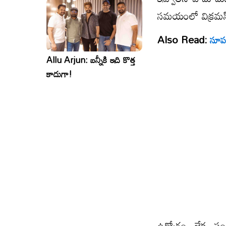
సమయంలో విక్రమన్ 
Also Read:
సూపర
Allu Arjun: బన్నీకి ఇది కొత్త
కాదుగా!
ఉద్యోగం లేక స