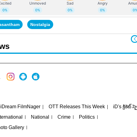
asantham
Nostalgia
ews
iDream FilmNager
OTT Releases This Week
iD's క్రికెట్ స్
ternational
National
Crime
Politics
oto Gallery