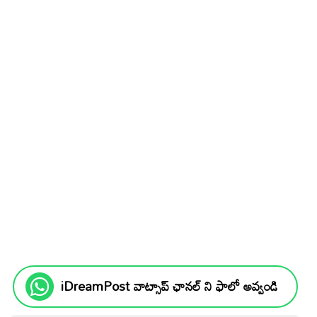
iDreamPost వాట్సాప్ ఛానల్ ని ఫాలో అవ్వండి