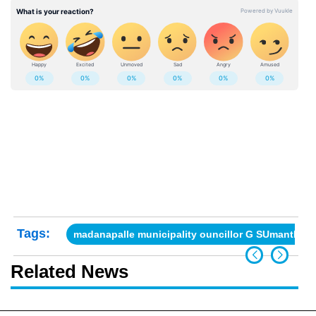
Tags:
madanapalle municipality ouncillor G SUmanth
Related News