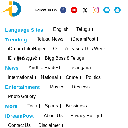
Follow Us On :
English
Telugu
Language Sites
Telugu News
iDreamPost
Trending
iDream FilmNager
OTT Releases This Week
iD's క్రికెట్ స్పెషల్
Bigg Boss 8 Telugu
Andhra Pradesh
Telangana
News
International
National
Crime
Politics
Movies
Reviews
Entertainment
Photo Gallery
Tech
Sports
Bussiness
More
About Us
Privacy Policy
iDreamPost
Contact Us
Disclaimer