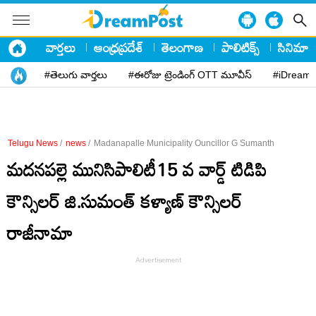
వార్తలు
ఆంధ్రప్రదేశ్
తెలంగాణ
పాలిటిక్స్
సినిమా
#తెలుగు వార్తలు
#ఈరోజు ట్రెండింగ్ OTT మూవీస్
#iDreamP
Telugu News
/
news
/
Madanapalle Municipality Ouncillor G Sumanth
మదనపల్లె మునిసిపాలిటీ15 వ వార్డ్ టిడిపి
కౌన్సిలర్ జి‌.సుమంత్ కళ్యాణ్ కౌన్సిలర్‌
రాజీనామా