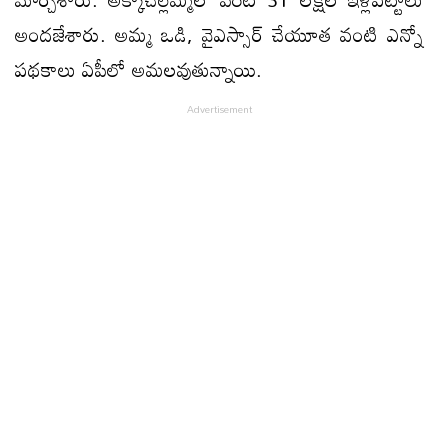
అంద‌జేశారు. అమ్మ ఒడి, వైఎస్సార్‌ చేయూత వంటి ఎన్నో
ప‌థ‌కాలు ఏపీలో అమ‌ల‌వుతున్నాయి.