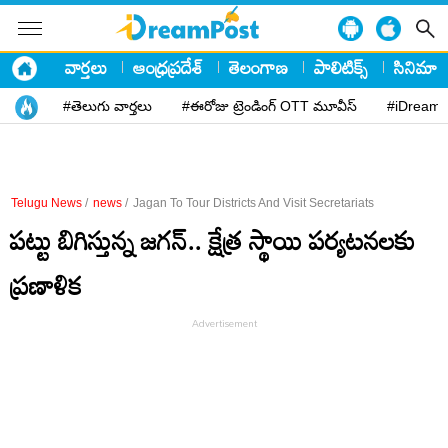
వార్తలు
ఆంధ్రప్రదేశ్
తెలంగాణ
పాలిటిక్స్
సినిమా
#తెలుగు వార్తలు
#ఈరోజు ట్రెండింగ్ OTT మూవీస్
#iDreamP
Telugu News
/
news
/
Jagan To Tour Districts And Visit Secretariats
ప‌ట్టు బిగిస్తున్న జ‌గ‌న్.. క్షేత్ర స్థాయి పర్యటనలకు
ప్రణాళిక