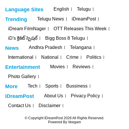
English
Telugu
Language Sites
Telugu News
iDreamPost
Trending
iDream FilmNager
OTT Releases This Week
iD's క్రికెట్ స్పెషల్
Bigg Boss 8 Telugu
Andhra Pradesh
Telangana
News
International
National
Crime
Politics
Movies
Reviews
Entertainment
Photo Gallery
Tech
Sports
Bussiness
More
About Us
Privacy Policy
iDreamPost
Contact Us
Disclaimer
© Copyright IDreamPost 2026 All Rights Reserved.
Powered By
Veegam