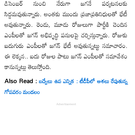
డిసెంబ‌ర్ నుంచి నేరుగా జ‌గ‌నే ప‌ర్య‌ట‌న‌ల‌కు
సిద్ద‌మ‌వుతున్నారు. అంత‌కు ముందు ప్ర‌జాప్ర‌తినిధుల‌తో భేటీ
అవుతున్నారు. రెండు, మూడు రోజులుగా పార్టీకి చెందిన
ఎంపీల‌తో జ‌గ‌న్ అభివృద్ధి ప‌నుల‌పై చ‌ర్చిస్తున్నారు. రోజుకు
ఐదుగురు ఎంపీలతో జగన్ భేటీ అవుతున్నట్టు సమాచారం.
ఈ లెక్కన.. ఐదు రోజుల పాటు జగన్ ఎంపీలతో సమావేశం
కానున్న‌ట్లు తెలుస్తోంది.
Also Read :
బద్వేలు ఉప ఎన్నిక : టీడీపీలో ఆశలు రేపుతున్న
గోపవరం మండలం