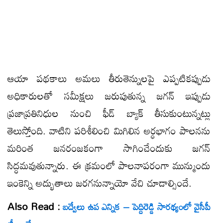
ఆయా ప‌థ‌కాలు అమ‌లు తీరుతెన్నుల‌పై ఎప్ప‌టిక‌ప్పుడు
అధికారుల‌తో స‌మీక్ష‌లు జ‌రుపుతున్న జ‌గ‌న్ ఇప్పుడు
ప్ర‌జాప్ర‌తినిధుల నుంచి ఫీడ్ బ్యాక్ తీసుకుంటున్న‌ట్లు
తెలుస్తోంది. వాటిని ప‌రిశీలించి మిగిలిన అర్ధ‌భాగం పాల‌న‌ను
మ‌రింత జ‌న‌రంజ‌కంగా సాగించేందుకు జ‌గ‌న్
సిద్ధ‌మ‌వుతున్నారు. ఈ క్ర‌మంలో పాల‌నాప‌రంగా మున్ముందు
ఇంకెన్ని అద్భుతాలు జ‌ర‌గ‌నున్నాయో వేచి చూడాల్సిందే.
Also Read :
బద్వేలు ఉప ఎన్నిక – పెద్దిరెడ్డి సారథ్యంలో వైసీపీ