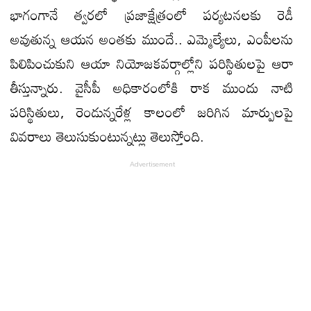
భాగంగానే త్వ‌ర‌లో ప్ర‌జాక్షేత్రంలో ప‌ర్య‌ట‌న‌ల‌కు రెడీ
అవుతున్న ఆయ‌న అంత‌కు ముందే.. ఎమ్మెల్యేలు, ఎంపీల‌ను
పిలిపించుకుని ఆయా నియోజ‌క‌వ‌ర్గాల్లోని ప‌రిస్థితుల‌పై ఆరా
తీస్తున్నారు. వైసీపీ అధికారంలోకి రాక ముందు నాటి
ప‌రిస్థితులు, రెండున్న‌రేళ్ల కాలంలో జ‌రిగిన మార్పుల‌పై
వివ‌రాలు తెలుసుకుంటున్న‌ట్లు తెలుస్తోంది.