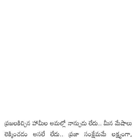
ప్రజలకిచ్చిన హామీల అమల్లో నాన్చుడు లేదు.. మీన మేషాలు
లెక్కించడం అసలే లేదు.. ప్రజా సంక్షేమమే లక్ష్యంగా,