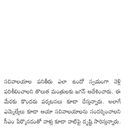
స‌చివాల‌యాల ప‌నితీరు ఎలా ఉందో స్వ‌యంగా వెళ్లి
ప‌రిశీలించాల‌ని తొలుత మంత్రుల‌కు జ‌గ‌న్ ఆదేశించారు. ఈ
మేర‌కు కొంద‌రు ప‌ర్య‌ట‌న‌లు కూడా చేస్తున్నారు. అలాగే
ఎమ్మెల్యేలు కూడా ఆయా స‌చివాల‌యాల‌ను సంద‌ర్శించాల‌ని
సీఎం పేర్కొన‌డంతో వాళ్లు కూడా వాటిపై దృష్టి సారిస్తున్నారు.