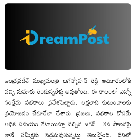
ఆంధ్ర‌ప్ర‌దేశ్ ముఖ్య‌మంత్రి జ‌గ‌న్మోహ‌న్ రెడ్డి అధికారంలోకి
వ‌చ్చి సుమారు రెండున్న‌రేళ్లు అవుతోంది. ఈ కాలంలో ఎన్నో
సంక్షేమ ప‌థ‌కాలు ప్ర‌వేశ‌పెట్టారు. ల‌క్ష‌లాది కుటుంబాల‌కు
ప్ర‌యోజ‌నం చేకూరేలా చేశారు. ప్ర‌జ‌లు, ప‌థ‌కాల కోస‌మే
అధిక స‌మ‌యం కేటాయిస్తూ వ‌చ్చిన జ‌గ‌న్.. త‌న పాల‌న‌పై
తానే స‌మీక్ష‌కు సిద్ధ‌మ‌వుతున్న‌ట్లు తెలుస్తోంది. దీనిలో