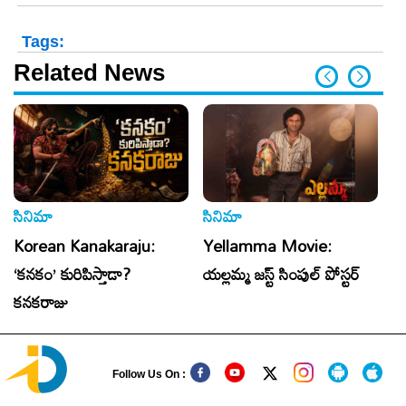
Tags:
Related News
సినిమా
సినిమా
సి
Korean Kanakaraju:
Yellamma Movie:
T
‘కనకం’ కురిపిస్తాడా?
యల్లమ్మ జస్ట్ సింపుల్ పోస్టర్
C
కనకరాజు
సి
Follow Us On :