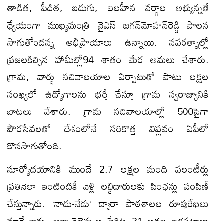
తాడిత, పీడిత, బడుగు, బలహీన వర్గాల అభ్యున్నతే
ధ్యేయంగా ముఖ్యమంత్రి వైఎస్‌ జగన్‌మోహన్‌రెడ్డి పాలన
సాగుతోంద‌న్న అభిప్రాయాలు ఉన్నాయి. నవరత్నాల్లో
ప్రజలకిచ్చిన హామీల్లో94 శాతం మేర అమలు చేశారు.
గ్రామ, వార్డు సచివాలయాల ఏర్పాటుతో పాటు లక్షల
సంఖ్యలో ఉద్యోగాలను భర్తీ చేస్తూ గ్రామ స్వరాజ్యానికి
బాట‌లు వేశారు. గ్రామ సచివాలయాల్లో 500పైగా
పౌరసేవలతో దేశంలోనే సరికొత్త విప్ల‌వం ఏపీలో
కొన‌సాగుతోంది.
సూర్యోదయానికి ముందే 2.7 లక్షల మంది వ‌లంటీర్లు
ప్ర‌తినెలా ఇంటింటికీ వెళ్లి ల‌బ్ధిదారుల‌కు పింఛ‌న్లు పంపిణీ
చేస్తున్నారు. ‘నాడు-నేడు’ ద్వారా పాఠ‌శాల‌ల రూపురేఖ‌లు
మార్చేశారు. అక్కాచెల్లెమ్మల పేరిట 31 లక్షల ఇళ్లపట్టాలు