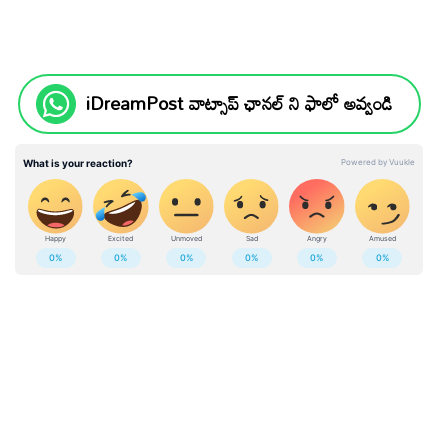
iDreamPost వాట్సాప్ ఛానల్ ని ఫాలో అవ్వండి