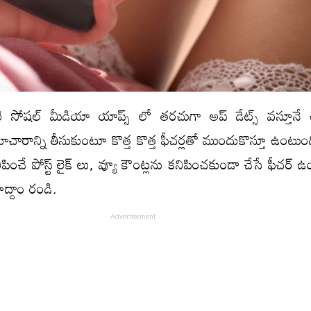
 సోషల్ మీడియా యాప్స్ లో తరచుగా అప్ డేట్స్ వస్తూనే
ారాన్ని తీసుకుంటూ కొత్త కొత్త ఫీచర్లతో ముందుకొస్తూ ఉంటుంది
పించే పోస్ట్ లైక్ లు, వ్యూ కౌంట్లను కనిపించకుండా చేసే ఫీచర్ 
ద్దాం రండి.