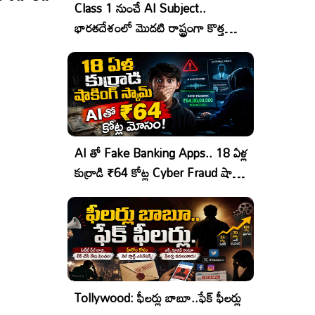
Class 1 నుంచే AI Subject..
భారతదేశంలో మొదటి రాష్ట్రంగా కొత్త
చరిత్ర!
AI తో Fake Banking Apps.. 18 ఏళ్ల
కుర్రాడి ₹64 కోట్ల Cyber Fraud షాకింగ్
ఆపరేషన్!
Tollywood: ఫీలర్లు బాబూ..ఫేక్ ఫీలర్లు