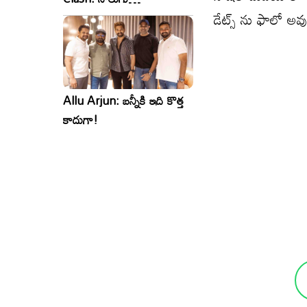
డేట్స్ ను ఫాలో అవ
సినిమాలు..ఒకేసారి..ఎందుకో?
Allu Arjun: బన్నీకి ఇది కొత్త
కాదుగా!