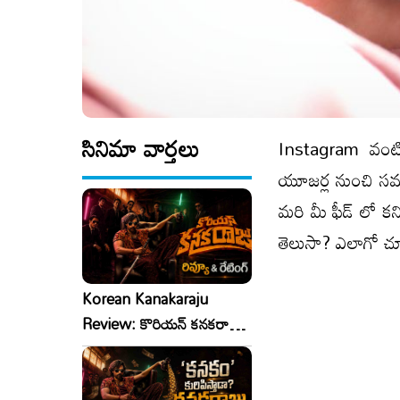
సినిమా వార్తలు
Instagram వంటి
యూజర్ల నుంచి సమాచ
మరి మీ ఫీడ్ లో కని
తెలుసా? ఎలాగో చూ
Korean Kanakaraju
Review: కొరియన్ కనకరాజు
రివ్యూ & రేటింగ్!