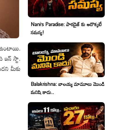
Nani’s Paradise: పారడైజ్ కు అదొక్కటే
సమస్య!
 ఉంటాయి.
 ఇన్ స్టా.
ఉందని మీకు
Balakrishna: బాలయ్య మామూలు మొండి
మనిషి కాదు..