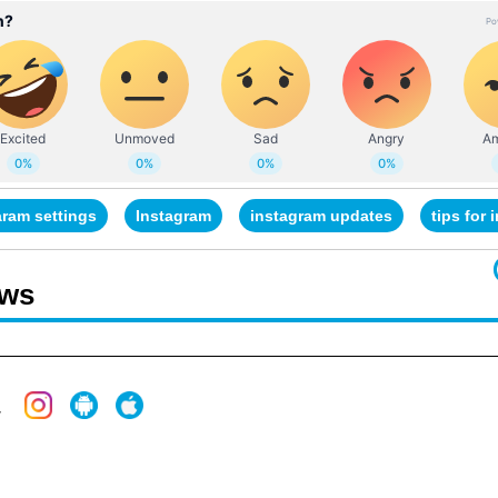
aram settings
Instagram
instagram updates
tips for
ews