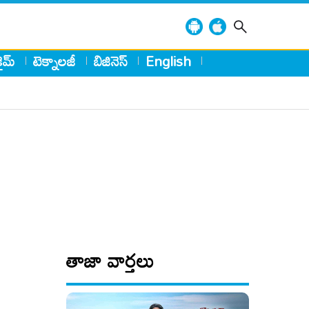
్రైమ్
టెక్నాలజీ
బిజినెస్
English
తాజా వార్తలు