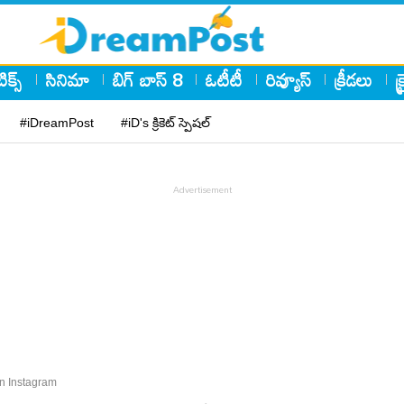
ిక్స్
సినిమా
బిగ్ బాస్ 8
ఓటీటీ
రివ్యూస్
క్రీడలు
క
#iDreamPost
#iD's క్రికెట్ స్పెషల్
n Instagram