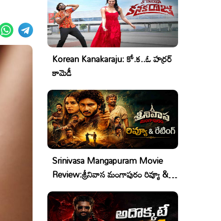
Korean Kanakaraju: కో.క..ఓ హర్రర్
కామెడీ
Srinivasa Mangapuram Movie
Review:శ్రీనివాస మంగాపురం రివ్యూ &
రేటింగ్