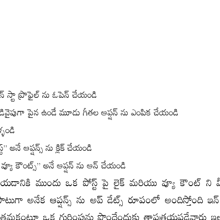
 స్టా ప్రొఫైల్ ను ఓపెన్ చేయండి
పై కుడివైపుగా పైన ఉండే మూడు గీతల ఆప్షన్ ను ఎంపిక చేయండి
ళ్ళండి
ట్” అనే ఆప్షన్స్ ను క్లిక్ చేయండి
 వ్యూ కౌంట్స్” అనే ఆప్షన్ ను ఆన్ చేయండి
చేయడానికి ముందు ఒక పోస్ట్ పై లైక్ మరియు వ్యూ కౌంట్ ని 
ాటుగా అనేక ఆప్షన్స్ ను అప్ డేట్స్ రూపంలో అందిస్తోంది ఇన్ స
తమకంటూ ఒక గుర్తింపును పొందేందుకు తాపత్రయపడేవారు ఇల