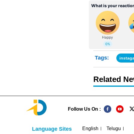
Tags:
instag
Related N
Follow Us On :
English
Telugu
Language Sites