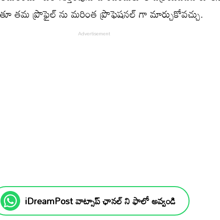
ుతూ తమ ప్రొఫైల్ ను మరింత ప్రొఫెషనల్ గా మార్చుకోవచ్చు.
iDreamPost వాట్సాప్ ఛానల్ ని ఫాలో అవ్వండి