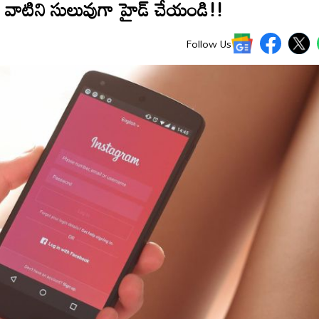
 వాటిని సులువుగా హైడ్ చేయండి!!
Follow Us