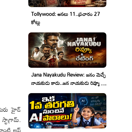
Tollywood: అసలు 11..ప్రచారం 27
కోట్లు
Jana Nayakudu Review: జనం మెచ్చే
నాయకుడు కాదు..జన నాయకుడు రివ్యూ &
రేటింగ్!
మీరు హైడ్
్టాగ్రామ్.
ాంటి అప్