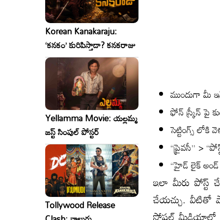
Korean Kanakaraju:
‘కనకం’ కురిపిస్తాడా? కనకరాజు
ముందుగా మీ ఇన్
ఫోన్ స్క్రీన్ 
Yellamma Movie: యల్లమ్మ
సెట్టింగ్స్ లోకి వె
జస్ట్ సింపుల్ పోస్టర్
“ప్రైవసీ” > “పోస్
“హైడ్ లైక్ అండ్
ఇలా మీరు పోస్ట్ 
చేయచ్చు. వీటితో ప
Tollywood Release
సోషల్ మీడియాలో 
Clash: నాలుగు