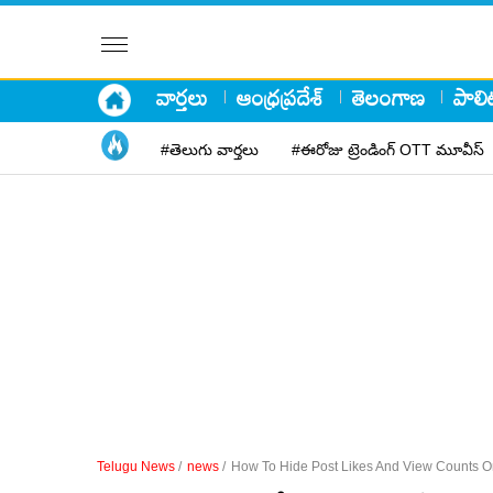
వార్తలు
ఆంధ్రప్రదేశ్
తెలంగాణ
పాలిట
#తెలుగు వార్తలు
#ఈరోజు ట్రెండింగ్ OTT మూవీస్
Telugu News
/
news
/
How To Hide Post Likes And View Counts O