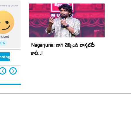
Nagarjuna: నాగ్ చెప్పింది వాస్తవమే
కానీ..!
 instagram
viral Instagram