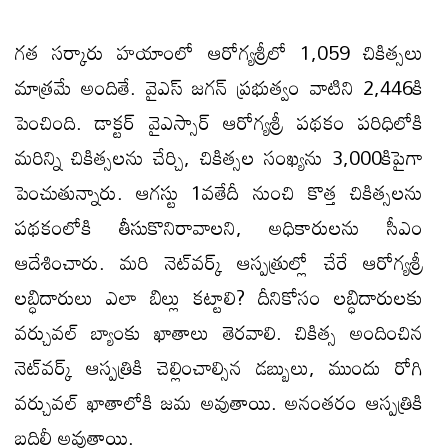
గత సర్కారు హయాంలో ఆరోగ్యశ్రీలో 1,059 చికిత్సలు
మాత్రమే అందితే. వైఎస్ జ‌గ‌న్ ప్ర‌భుత్వం వాటిని 2,446కి
పెంచింది. డాక్టర్‌ వైఎస్సార్‌ ఆరోగ్యశ్రీ పథకం పరిధిలోకి
మరిన్ని చికిత్సలను చేర్చి, చికిత్సల సంఖ్యను 3,000కిపైగా
పెంచుతున్నారు. ఆగస్టు 1వతేదీ నుంచి కొత్త చికిత్సలను
పథకంలోకి తీసుకొనిరావాల‌ని, అధికారుల‌ను సీఎం
ఆదేశించారు. మ‌రి నెట్‌వర్క్‌ ఆస్పత్రుల్లో చేరే ఆరోగ్యశ్రీ
లబ్ధిదారులు ఎలా బిల్లు క‌ట్టాలి? దీనికోసం ల‌బ్ధిదారులకు
వర్చువల్‌ బ్యాంకు ఖాతాలు తెరవాలి. చికిత్స అందించిన
నెట్‌వర్క్‌ ఆస్పత్రికి చెల్లించాల్సిన డబ్బులు, ముందు రోగి
వర్చువల్‌ ఖాతాలోకి జమ అవుతాయి. అనంతరం ఆస్పత్రికి
బదిలీ అవుతాయి.