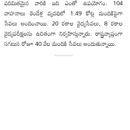
పరిమితమైన వారికి ఇది ఎంతో ఉప‌యోగం. 104
వాహనాలు రెండేళ్ల వ్యవధిలో 1.49 కోట్ల మందికిపైగా
సేవలు అందించాయి. 20 రకాల వైద్యసేవలు, 8 రకాల
వైద్యపరీక్షలను ఉచితంగా నిర్వహిస్తున్నారు. రాష్ట్రవ్యాప్తంగా
సగటున రోజూ 40 వేల మందికి సేవలు అందుతున్నాయి.