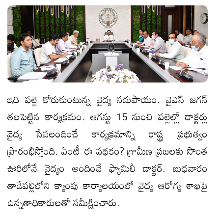
ఇది ప‌ల్లె కోరుకుంటున్న వైద్య స‌దుపాయం. వైఎస్ జ‌గ‌న్
త‌ల‌పెట్టిన కార్య‌క్ర‌మం. ఆగస్టు 15 నుంచి పల్లెల్లో డాక్టర్లు
వైద్య సేవలందించే కార్యక్రమాన్ని రాష్ట్ర ప్రభుత్వం
ప్రారంభిస్తోంది. ఏంటీ ఈ ప‌థ‌కం? గ్రామీణ ప్రజలకు సొంత
ఊరిలోనే వైద్యం అందించే ఫ్యామిలీ డాక్టర్‌. బుధవారం
తాడేపల్లిలోని క్యాంపు కార్యాలయంలో వైద్య ఆరోగ్య శాఖపై
ఉన్నతాధికారులతో సమీక్షించారు.