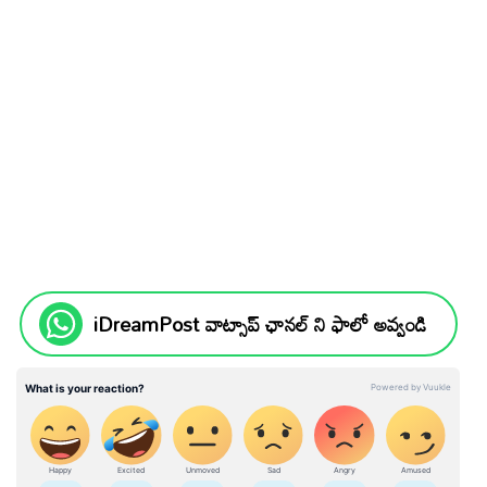
iDreamPost వాట్సాప్ ఛానల్ ని ఫాలో అవ్వండి