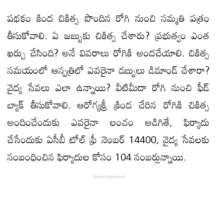
పథకం కింద చికిత్స పొందిన రోగి నుంచి సమ్మతి పత్రం
తీసుకోవాలి. ఏ జబ్బుకు చికిత్స చేశారు? ప్రభుత్వం ఎంత
ఖర్చు చేసింది? అనే వివరాలు రోగికి అంద‌చేయాలి. చికిత్స
స‌మ‌యంలో ఆస్పత్రిలో ఎవరైనా డబ్బులు డిమాండ్ చేశారా?
వైద్య‌ సేవలు ఎలా ఉన్నాయి? వీటిమీదా రోగి నుంచి ఫీడ్
బ్యాక్ తీసుకోవాలి. ఆరోగ్యశ్రీ క్రింద చేరిన రోగికి చికిత్స
అందించేందుకు ఎవరైనా లంచం అడిగితే, ఫిర్యాదు
చేసేందుకు ఏసీబీ టోల్‌ ఫ్రీ నెంబర్‌ 14400, వైద్య సేవలకు
సంబంధించిన ఫిర్యాదుల కోసం 104 నంబర్లున్నాయి.