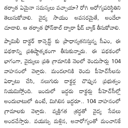
త‌ర్వాత‌ ఏమైనా సమస్యలు వ‌చ్చాయా? రోగి ఆరోగ్య‌ప‌రిస్థితిని
తెలుసుకోవాలి. వైద్య సాయం అవసరమైతే, అందేలా
చూడాలి. ఆ త‌ర్వాత‌ ఫోన్‌కాల్‌ ద్వారా ఫీడ్‌ బ్యాక్‌ తీసుకోవాలి.
ప్యామిలీ డాక్ట‌ర్ కాన్సెప్ట్ కు ప్రాధాన్య‌త‌నిస్తున్న సీఎం, ఈ
ప‌థ‌కాన్ని ప్ర‌తిష్టాత్మ‌కంగా తీసుకున్నారు. ఈ ప‌థ‌కంలో
భాగంగా, వైద్యులు ప్రతి గ్రామానికి నెలలో రెండుసార్లు 104
వాహనంలో వెళ్తారు. మండలానికి రెండు పీహెచ్‌సీలను
ఏర్పాటు చేసి, నలుగురు డాక్టర్ల చొప్పున ప్రభుత్వం
నియమిస్తోంది. ఇందులో ఇద్దరు డాక్టర్లు పీహెచ్‌సీల్లో
అందుబాటులో ఉంటే, మిగిలిన‌ ఇద్దరూ.. 104 వాహనంలో
గ్రామాలకు వెళ్తారు. వ్యక్తిగత శ్రద్ధతో వైద్య సేవలు
అందచేస్తారు. వ‌యస్సు మ‌ళ్లిన‌, అనారోగ్యంతో మంచానికే