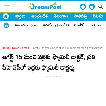
వార్తలు
ఆంధ్రప్రదేశ్
తెలంగాణ
పాలిటిక్స్
సినిమా
#తెలుగు వార్తలు
#ఈరోజు ట్రెండింగ్ OTT మూవీస్
#iDreamP
Telugu News
/
news
/
Family Doctor Concept To Be Implemented From August 1
ఆగ‌స్ట్ 15 నుంచి పల్లెకు ఫ్యామిలీ డాక్టర్, ప్ర‌తి
పీహెచ్‌సీలో ఇద్దరు ఫ్యామిలీ డాక్ట‌ర్లు