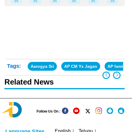
Tags:
Aarogya Sri
AP CM Ys Jagan
AP family d
Related News
Follow Us On :
English
Telugu
Language Sites