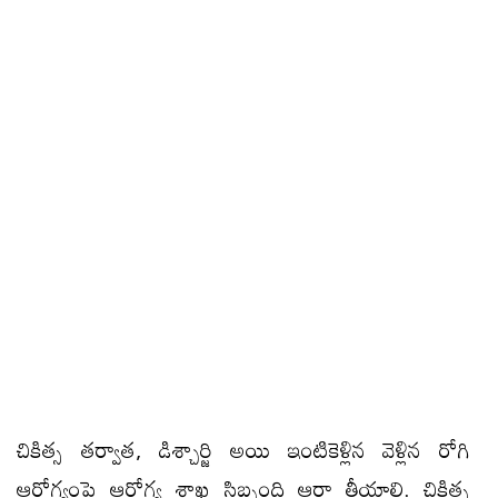
చికిత్స త‌ర్వాత‌, డిశ్చార్జి అయి ఇంటికెళ్లిన‌ వెళ్లిన రోగి
ఆరోగ్యంపై ఆరోగ్య శాఖ సిబ్బంది ఆరా తీయాలి. చికిత్స