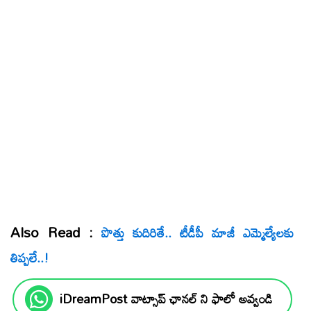
Also Read :
పొత్తు కుదిరితే.. టీడీపీ మాజీ ఎమ్మెల్యేల‌కు
తిప్ప‌లే..!
iDreamPost వాట్సాప్ ఛానల్ ని ఫాలో అవ్వండి