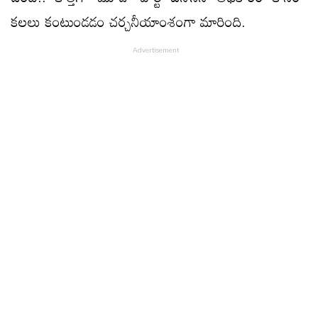
క‌ల‌లు కంటుండ‌డం చ‌ర్చ‌నీయాంశంగా మారింది.