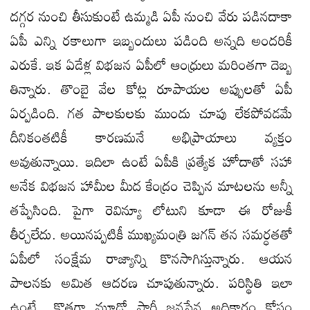
దగ్గర నుంచి తీసుకుంటే ఉమ్మడి ఏపీ నుంచి వేరు పడినదాకా
ఏపీ ఎన్ని రకాలుగా ఇబ్బందులు పడింది అన్నది అందరికీ
ఎరుకే. ఇక ఏడేళ్ల విభజన ఏపీలో ఆంధ్రులు మరింతగా దెబ్బ
తిన్నారు. తొంబై వేల కోట్ల రూపాయల అప్పులతో ఏపీ
ఏర్పడింది. గ‌త పాల‌కుల‌కు ముందు చూపు లేక‌పోవ‌డ‌మే
దీనికంతటికీ కార‌ణ‌మ‌నే అభిప్రాయాలు వ్య‌క్తం
అవుతున్నాయి. ఇదిలా ఉంటే ఏపీకి ప్రత్యేక హోదాతో సహా
అనేక విభజన హామీల మీద కేంద్రం చెప్పిన మాటలను అన్నీ
తప్పేసింది. పైగా రెవిన్యూ లోటుని కూడా ఈ రోజుకీ
తీర్చలేదు. అయిన‌ప్ప‌టికీ ముఖ్య‌మంత్రి జ‌గ‌న్ త‌న స‌మ‌ర్ధ‌త‌తో
ఏపీలో సంక్షేమ రాజ్యాన్ని కొన‌సాగిస్తున్నారు. ఆయ‌న
పాల‌నకు అమిత ఆద‌ర‌ణ చూపుతున్నారు. ప‌రిస్థితి ఇలా
ఉంటే.. కొత్త‌గా మూడో పార్టీ జ‌న‌సేన అధికారం కోసం