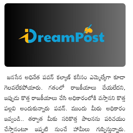
జ‌న‌సేన అధినేత ప‌వ‌న్ క‌ల్యాణ్ క‌నీసం ఎమ్మెల్యేగా కూడా
గెల‌వ‌లేక‌పోయారు. గ‌తంలో రాజ‌కీయాలు చేయ‌లేద‌ని,
ఇప్పుడు కొత్త రాజ‌కీయాలు చేసి అధికారంలోకి వ‌స్తాన‌ని కొత్త
ప‌ల్ల‌వి అందుకున్నారు ప‌వ‌న్. ముందు మీరు అధికారం
ఇవ్వండి.. త‌ర్వాత మీకు స‌రికొత్త పాల‌న‌ను ప‌రిచ‌యం
చేస్తానంటూ ఇప్ప‌టి నుంచే హామీలు గుప్పిస్తున్నారు.