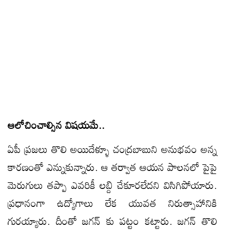
ఆలోచించాల్సిన విష‌య‌మే..
ఏపీ ప్రజలు తొలి అయిదేళ్ళూ చంద్రబాబుని అనుభవం అన్న
కారణంతో ఎన్నుకున్నారు. ఆ త‌ర్వాత ఆయ‌న పాల‌న‌లో పైపై
మెరుగులు త‌ప్పా ఎవ‌రికీ ల‌బ్ది చేకూర‌లేద‌ని విసిగిపోయారు.
ప్ర‌ధానంగా ఉద్యోగాలు లేక యువ‌త నిరుత్సాహానికి
గుర‌య్యారు. దీంతో జగన్ కు పట్టం కట్టారు. జ‌గ‌న్ తొలి