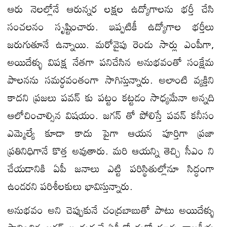
ఆరు నెల‌ల్లోనే ఆరున్న‌ర ల‌క్ష‌ల ఉద్యోగాల‌ను భ‌ర్తీ చేసి
సంచ‌ల‌నం సృష్టించారు. ఇప్ప‌టికీ ఉద్యోగాల భ‌ర్తీలు
జ‌రుగుతూనే ఉన్నాయి. మ‌రోవైపు రెండు సార్లు ఎంపీగా,
అయిదేళ్ళు విపక్ష నేతగా పనిచేసిన అనుభవంతో సంక్షేమ
పాల‌న‌ను స‌మ‌ర్ధ‌వంతంగా సాగిస్తున్నారు. అలాంటి వ్య‌క్తిని
కాద‌ని ప్ర‌జ‌లు ప‌వ‌న్ కు ప‌ట్టం క‌ట్ట‌డం సాధ్య‌మేనా అన్న‌ది
ఆలోచించాల్సిన విష‌యం. జ‌గ‌న్ తో పోలిస్తే పవన్ కనీసం
ఎమ్మెల్యే కూడా కాదు పైగా ఆయన పూర్తిగా ప్రజా
ప్రతినిధిగానే కొత్త అవుతారు. మరి ఆయన్ని తెచ్చి సీఎం ని
చేయడానికి ఏపీ జనాలు ఎట్టి ప‌రిస్థితుల్లోనూ సిద్ధంగా
ఉండ‌ర‌ని ప‌రిశీల‌కులు భావిస్తున్నారు.
అనుభవం అని చెప్పుకునే చంద్రబాబుతో పాటు అయిదేళ్ళు