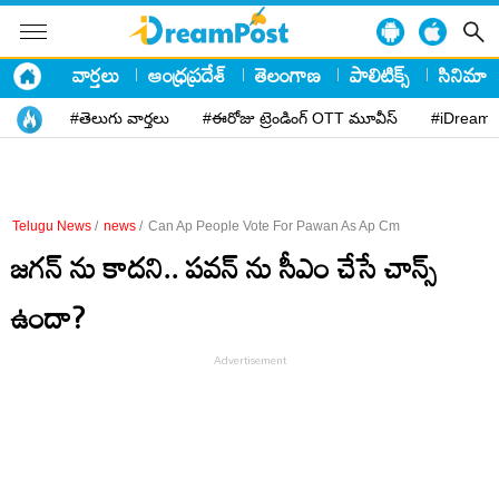
వార్తలు
ఆంధ్రప్రదేశ్
తెలంగాణ
పాలిటిక్స్
సినిమా
#తెలుగు వార్తలు
#ఈరోజు ట్రెండింగ్ OTT మూవీస్
#iDreamP
Telugu News
/
news
/
Can Ap People Vote For Pawan As Ap Cm
జ‌గ‌న్ ను కాద‌ని.. ప‌వ‌న్ ను సీఎం చేసే చాన్స్
ఉందా?