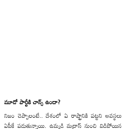
మూడో పార్టీకి చాన్స్ ఉందా?
నిజం చెప్పాలంటే.. దేశంలో ఏ రాష్ట్రానికి పట్టని అవస్థలు
ఏపీకే పడుతున్నాయి. ఉమ్మడి మద్రాస్ నుంచి విడిపోయిన