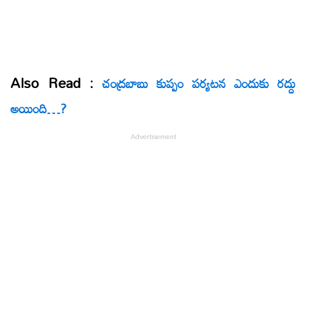
Also Read :
చంద్రబాబు కుప్పం పర్యటన ఎందుకు రద్దు
అయింది…?