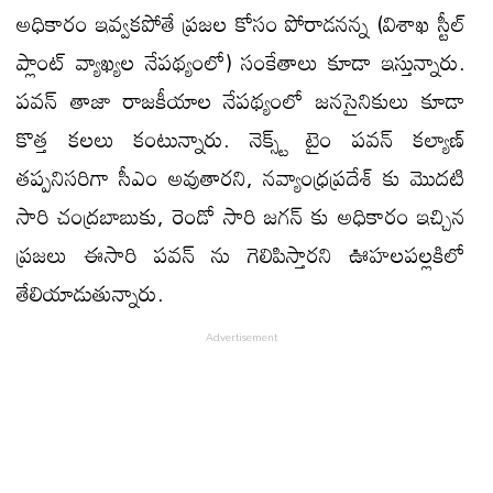
అధికారం ఇవ్వ‌క‌పోతే ప్ర‌జ‌ల కోసం పోరాడ‌న‌న్న (విశాఖ స్టీల్
ప్లాంట్ వ్యాఖ్య‌ల నేప‌థ్యంలో) సంకేతాలు కూడా ఇస్తున్నారు.
ప‌వ‌న్ తాజా రాజ‌కీయాల నేప‌థ్యంలో జ‌న‌సైనికులు కూడా
కొత్త క‌ల‌లు కంటున్నారు. నెక్స్ట్ టైం ప‌వ‌న్ క‌ల్యాణ్
త‌ప్ప‌నిస‌రిగా సీఎం అవుతార‌ని, న‌వ్యాంధ్ర‌ప్ర‌దేశ్ కు మొద‌టి
సారి చంద్ర‌బాబుకు, రెండో సారి జ‌గ‌న్ కు అధికారం ఇచ్చిన
ప్ర‌జ‌లు ఈసారి ప‌వ‌న్ ను గెలిపిస్తార‌ని ఊహ‌ల‌ప‌ల్ల‌కిలో
తేలియాడుతున్నారు.