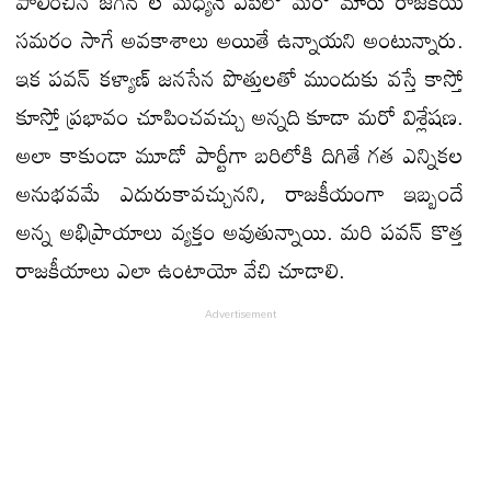
పాలించిన జగన్ ల మధ్యనే ఏపీలో మరో మారు రాజకీయ
సమరం సాగే అవకాశాలు అయితే ఉన్నాయని అంటున్నారు.
ఇక పవన్ కళ్యాణ్ జనసేన పొత్తులతో ముందుకు వస్తే కాస్తో
కూస్తో ప్రభావం చూపించవచ్చు అన్నది కూడా మ‌రో విశ్లేషణ.
అలా కాకుండా మూడో పార్టీగా బ‌రిలోకి దిగితే గ‌త ఎన్నిక‌ల
అనుభ‌వ‌మే ఎదురుకావ‌చ్చున‌ని, రాజకీయంగా ఇబ్బందే
అన్న అభిప్రాయాలు వ్య‌క్తం అవుతున్నాయి. మ‌రి ప‌వ‌న్ కొత్త
రాజ‌కీయాలు ఎలా ఉంటాయో వేచి చూడాలి.