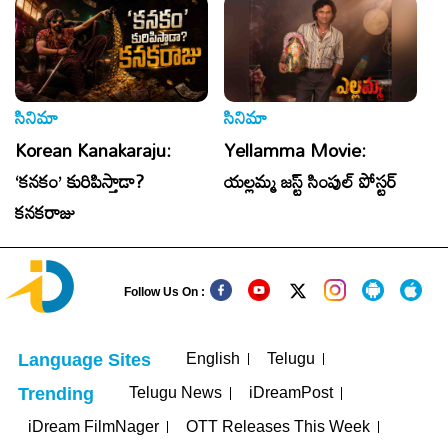
సినిమా
సినిమా
సి
Korean Kanakaraju:
Yellamma Movie:
T
‘కనకం’ కురిపిస్తాడా?
యల్లమ్మ జస్ట్ సింపుల్ పోస్టర్
C
కనకరాజు
సి
Follow Us On :
English
Telugu
Language Sites
Telugu News
iDreamPost
Trending
iDream FilmNager
OTT Releases This Week