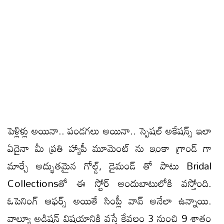
పెళ్లిళ్లు అయినా.. పండగలు అయినా.. స్పెషల్ అకేషన్స్ ఇలా
ఏదైనా మీ ప్రతి హ్యాపీ మూమెంట్ ను ఇంకా గ్రాండ్ గా
మార్చే అద్భుతమైన గోల్డ్, డైమండ్ తో పాటు Bridal
Collections‌తో ఈ స్టోర్ అందుబాటులోకి వస్తోంది.
ఓపెనింగ్ ఆఫర్స్ అయితే సింప్లీ వావ్ అనేలా ఉన్నాయి.
వాల్యూ అడిషన్ విషయానికి వస్తే కేవలం 3 నుంచి 9 శాతం