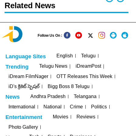
Related News
Follow Us On :
English
Telugu
Language Sites
Telugu News
iDreamPost
Trending
iDream FilmNager
OTT Releases This Week
iD's క్రికెట్ స్పెషల్
Bigg Boss 8 Telugu
Andhra Pradesh
Telangana
News
International
National
Crime
Politics
Movies
Reviews
Entertainment
Photo Gallery