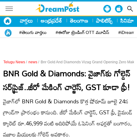
వార్తలు
ఆంధ్రప్రదేశ్
తెలంగాణ
పాలిటిక్స్
సినిమా
#తెలుగు వార్తలు
#ఈరోజు ట్రెండింగ్ OTT మూవీస్
#iDreamP
Telugu News
/
news
/
Bnr Gold And Diamonds Vizag Grand Opening Zero Makin
BNR Gold & Diamonds: వైజాగ్‌కు గోల్డెన్
సర్‌ప్రైజ్..జీరో మేకింగ్ చార్జెస్, GST కూడా ఫ్రీ!
వైజాగ్‌లో BNR Gold & Diamonds కొత్త షోరూమ్ జూలై 24న
గ్రాండ్‌గా ప్రారంభం కానుంది. జీరో మేకింగ్ చార్జెస్, GST ఫ్రీ, డైమండ్
క్యారెట్ రూ.46,999 వంటి అదిరిపోయే ఓపెనింగ్ ఆఫర్లతో బంగారం,
వజ్రాల ప్రియులకు గోల్డెన్ అవకాశం.