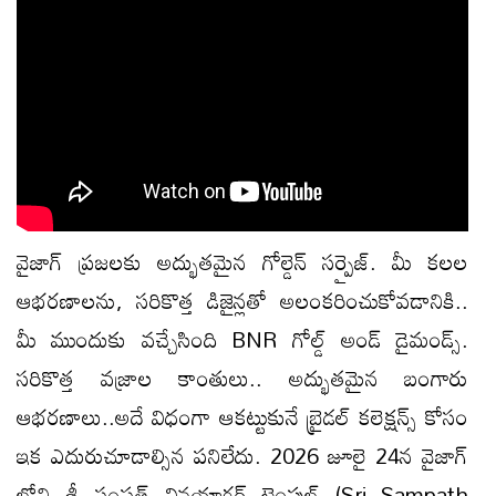
వైజాగ్ ప్రజలకు అద్భుతమైన గోల్డెన్ సర్ప్రైజ్. మీ కలల
ఆభరణాలను, సరికొత్త డిజైన్లతో అలంకరించుకోవడానికి..
మీ ముందుకు వచ్చేసింది BNR గోల్డ్ అండ్ డైమండ్స్.
సరికొత్త వజ్రాల కాంతులు.. అద్భుతమైన బంగారు
ఆభరణాలు..అదే విధంగా ఆకట్టుకునే బ్రైడల్ కలెక్షన్స్ కోసం
ఇక ఎదురుచూడాల్సిన పనిలేదు. 2026 జూలై 24న వైజాగ్
లోని శ్రీ సంపత్ వినయాగర్ టెంపుల్ (Sri Sampath