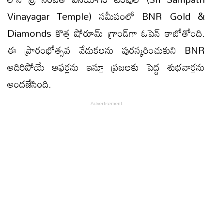
Vinayagar Temple) సమీపంలో BNR Gold &
Diamonds కొత్త షోరూమ్ గ్రాండ్‌గా ఓపెన్ కాబోతోంది.
ఈ ప్రారంభోత్సవ వేడుకలను పురస్కరించుకుని BNR
అదిరిపోయే ఆఫర్లను ఇస్తూ ప్రజలకు పెద్ద శుభవార్తను
అందజేసింది.