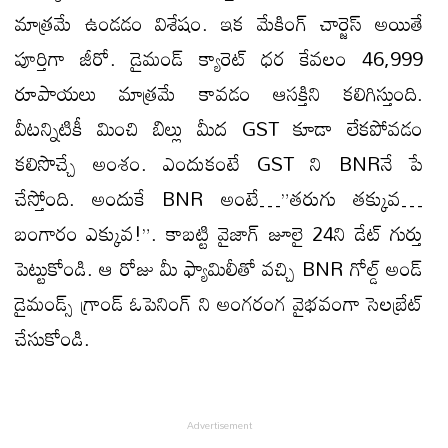
మాత్రమే ఉండడం విశేషం. ఇక మేకింగ్ చార్జెస్ అయితే
పూర్తిగా జీరో. డైమండ్ క్యారెట్ ధర కేవలం 46,999
రూపాయలు మాత్రమే కావడం ఆసక్తిని కలిగిస్తుంది.
వీటన్నిటికీ మించి బిల్లు మీద GST కూడా లేకపోవడం
కలిసొచ్చే అంశం. ఎందుకంటే GST ని BNRనే పే
చేస్తోంది. అందుకే BNR అంటే…”తరుగు తక్కువ…
బంగారం ఎక్కువ!”. కాబట్టి వైజాగ్ జూలై 24ని డేట్ గుర్తు
పెట్టుకోండి. ఆ రోజు మీ ఫ్యామిలీతో వచ్చి BNR గోల్డ్ అండ్
డైమండ్స్ గ్రాండ్ ఓపెనింగ్ ని అంగరంగ వైభవంగా సెలబ్రేట్
చేసుకోండి.