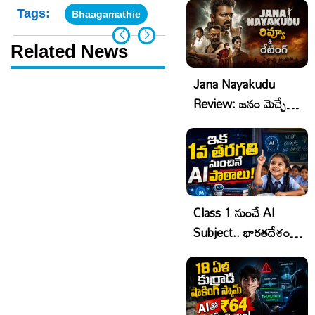
Tags:
Bhaagamathie
Related News
Jana Nayakudu
Review: జనం మెచ్చే
నాయకుడు కాదు..జన
నాయకుడు రివ్యూ &
రేటింగ్!
Class 1 నుంచే AI
Subject.. భారతదేశంలో
మొదటి రాష్ట్రంగా కొత్త
చరిత్ర!