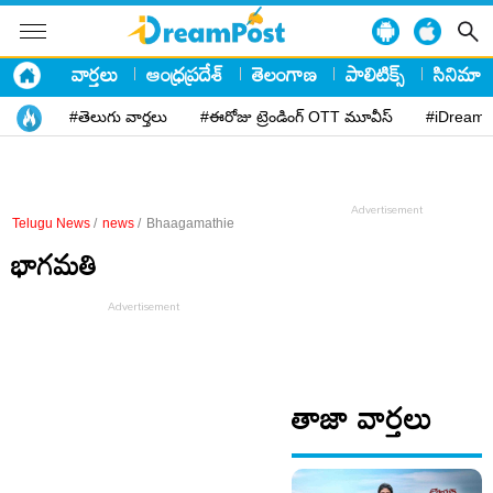
వార్తలు
ఆంధ్రప్రదేశ్
తెలంగాణ
పాలిటిక్స్
సినిమా
#తెలుగు వార్తలు
#ఈరోజు ట్రెండింగ్ OTT మూవీస్
#iDreamP
Telugu News
/
news
/
Bhaagamathie
భాగ‌మ‌తి
తాజా వార్తలు