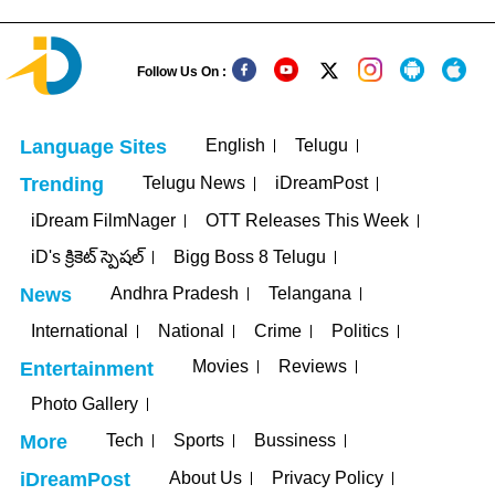
Follow Us On :
English
Telugu
Language Sites
Telugu News
iDreamPost
Trending
iDream FilmNager
OTT Releases This Week
iD's క్రికెట్ స్పెషల్
Bigg Boss 8 Telugu
Andhra Pradesh
Telangana
News
International
National
Crime
Politics
Movies
Reviews
Entertainment
Photo Gallery
Tech
Sports
Bussiness
More
About Us
Privacy Policy
iDreamPost