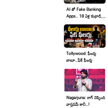
AI తో Fake Banking
Apps.. 18 ఏళ్ల కుర్రాడి
₹64 కోట్ల Cyber Fraud
షాకింగ్ ఆపరేషన్!
Tollywood: ఫీలర్లు
బాబూ..ఫేక్ ఫీలర్లు
Nagarjuna: నాగ్ చెప్పింది
వాస్తవమే కానీ..!