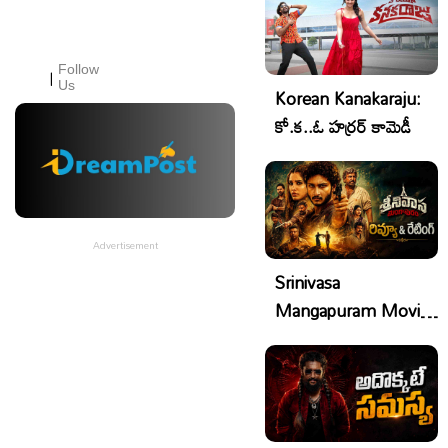
Follow
|
Us
Korean Kanakaraju:
కో.క..ఓ హర్రర్ కామెడీ
Srinivasa
Mangapuram Movie
Review:శ్రీనివాస
మంగాపురం రివ్యూ &
రేటింగ్