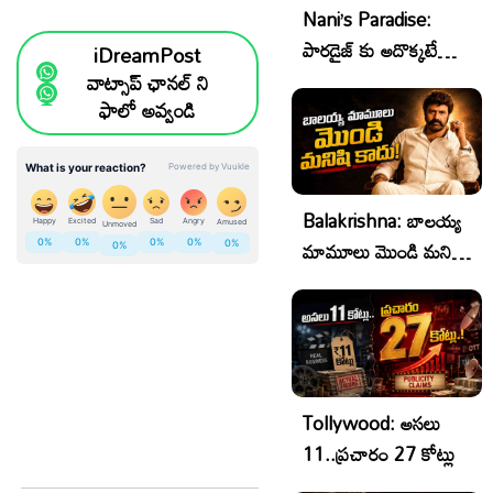
Nani’s Paradise:
పారడైజ్ కు అదొక్కటే
iDreamPost
సమస్య!
వాట్సాప్ ఛానల్ ని
ఫాలో అవ్వండి
Balakrishna: బాలయ్య
మామూలు మొండి మనిషి
కాదు..
Tollywood: అసలు
11..ప్రచారం 27 కోట్లు