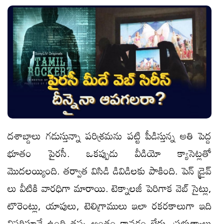
దశాబ్దాలు గడుస్తున్నా పరిశ్రమను పట్టి పీడిస్తున్న అతి పెద్ద
భూతం పైరసీ. ఒకప్పుడు వీడియో క్యాసెట్లతో
మొదలయ్యింది. తర్వాత విసిడి డివిడిలకు పాకింది. పెన్ డ్రైవ్
లు వీటికి వారధిగా మారాయి. టెక్నాలజీ పెరిగాక వెబ్ సైట్లు,
టొరెంట్లు, యాపులు, టెలిగ్రాములు ఇలా రకరకాలుగా ఇది
విస్తరిస్తూనే ఉంది తప్ప అంతం కావడం లేదు. ప్రభుత్వాలు