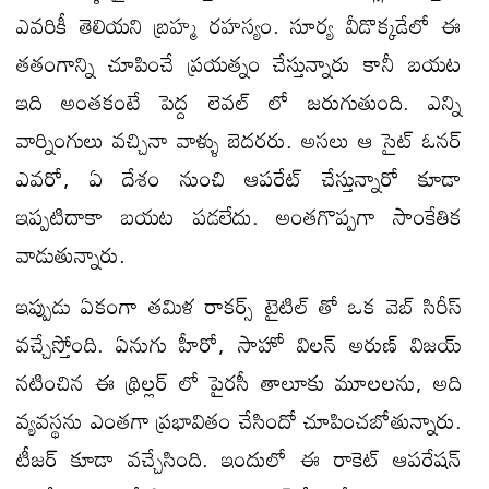
ఎవరికీ తెలియని బ్రహ్మ రహస్యం. సూర్య వీడొక్కడేలో ఈ
తతంగాన్ని చూపించే ప్రయత్నం చేస్తున్నారు కానీ బయట
ఇది అంతకంటే పెద్ద లెవల్ లో జరుగుతుంది. ఎన్ని
వార్నింగులు వచ్చినా వాళ్ళు బెదరరు. అసలు ఆ సైట్ ఓనర్
ఎవరో, ఏ దేశం నుంచి ఆపరేట్ చేస్తున్నారో కూడా
ఇప్పటిదాకా బయట పడలేదు. అంతగొప్పగా సాంకేతిక
వాడుతున్నారు.
ఇప్పుడు ఏకంగా తమిళ రాకర్స్ టైటిల్ తో ఒక వెబ్ సిరీస్
వచ్చేస్తోంది. ఏనుగు హీరో, సాహో విలన్ అరుణ్ విజయ్
నటించిన ఈ థ్రిల్లర్ లో పైరసీ తాలూకు మూలలను, అది
వ్యవస్థను ఎంతగా ప్రభావితం చేసిందో చూపించబోతున్నారు.
టీజర్ కూడా వచ్చేసింది. ఇందులో ఈ రాకెట్ ఆపరేషన్