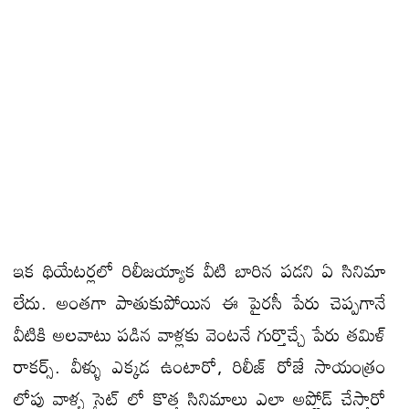
ఇక థియేటర్లలో రిలీజయ్యాక వీటి బారిన పడని ఏ సినిమా
లేదు. అంతగా పాతుకుపోయిన ఈ పైరసీ పేరు చెప్పగానే
వీటికి అలవాటు పడిన వాళ్లకు వెంటనే గుర్తొచ్చే పేరు తమిళ్
రాకర్స్. వీళ్ళు ఎక్కడ ఉంటారో, రిలీజ్ రోజే సాయంత్రం
లోపు వాళ్ళ సైట్ లో కొత్త సినిమాలు ఎలా అప్లోడ్ చేస్తారో