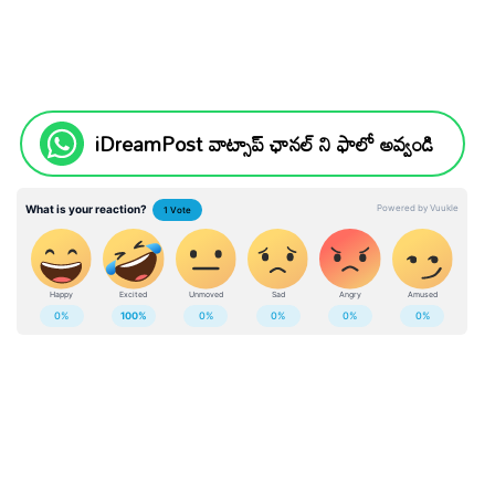
iDreamPost వాట్సాప్ ఛానల్ ని ఫాలో అవ్వండి