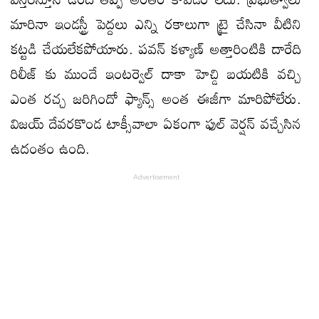
మారినా ఇండస్ట్రీ పెద్దలు ఎన్ని రకాలుగా ట్రై చేసినా వీటిని
కట్టడి చేయలేకపోయారు. పవన్ కళ్యాణ్ అత్తారింటికి దారేది
రిలీజ్ కు ముందే ఇంటర్వెల్ దాకా హెచ్డి బయటికి వచ్చి
ఎంత రచ్చ జరిగిందో ఫ్యాన్స్ అంత ఈజీగా మారిపోలేరు.
విజయ్ దేవరకొండ టాక్సీవాలా ఏకంగా ఫుల్ వెర్షన్ వచ్చేసిన
ఉదంతం ఉంది.