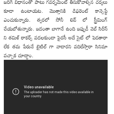
జరిగే విధానంతో పాటు గవర్నమెంట్ తీసుకోవాల్సిన చర్యలు
కూడా ఉంటాయట. మొత్తానికి డిఫరెంట్ కాన్సెప్టే
ఎంచుకున్నారు. త్వరలో సోనీ లివ్ లో స్ట్రీమింగ్
చేయబోతున్నారు. ఇదంతా బాగానే ఉంది ఇప్పుడీ వెబ్ సిరీస్
ని తమిళ్ రాకర్స్ వదలకుండా పైరసీ అదే సైట్ లో పెడతారా
లేక తమ పేరునే టైటిల్ గా వాడారని వదిలేస్తారా సినిమా
వచ్చాక చూద్దాం.