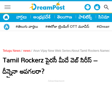
వార్తలు
ఆంధ్రప్రదేశ్
తెలంగాణ
పాలిటిక్స్
సినిమా
#తెలుగు వార్తలు
#ఈరోజు ట్రెండింగ్ OTT మూవీస్
#iDreamP
Telugu News
/
news
/
Arun Vijay New Web Series About Tamil Rockers Named Ta
Tamil Rockerz పైరసీ మీదే వెబ్ సిరీస్ –
దీన్నైనా ఆపగలరా?