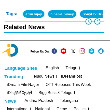
Tags:
arun vijay
cinema piracy
SonyLIV Origina
Related News
Follow Us On :
English
Telugu
Language Sites
Telugu News
iDreamPost
Trending
iDream FilmNager
OTT Releases This Week
iD's క్రికెట్ స్పెషల్
Bigg Boss 8 Telugu
Andhra Pradesh
Telangana
News
International
National
Crime
Politics