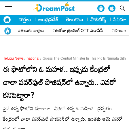
వార్తలు
ఆంధ్రప్రదేశ్
తెలంగాణ
పాలిటిక్స్
సినిమా
#తెలుగు వార్తలు
#ఈరోజు ట్రెండింగ్ OTT మూవీస్
#iDreamP
Telugu News
/
national
/
Guess The Central Minister In This Pic Is Nirmala Sith
ఈ ఫొటోలోని ఓ మహళ.. ఇప్పుడు కేంద్రలో
చాలా పవర్‌ఫుల్‌​ పొజిషన్‌లో ఉన్నారు.. ఎవరో
కనిపెట్టారా?
పైన ఉన్న ఫొటోని చూశారా.. వీరిలో ఉన్న ఓ మహిళ.. ప్రస్తుతం
కేంద్రంలో చాలా పవర్‌ఫుల్‌ పొజిషన్‌లో ఉన్నారు. ఇంతకు ఆమె ఎవరో