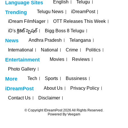
English
Telugu
Language Sites
Telugu News
iDreamPost
Trending
iDream FilmNager
OTT Releases This Week
iD's క్రికెట్ స్పెషల్
Bigg Boss 8 Telugu
Andhra Pradesh
Telangana
News
International
National
Crime
Politics
Movies
Reviews
Entertainment
Photo Gallery
Tech
Sports
Bussiness
More
About Us
Privacy Policy
iDreamPost
Contact Us
Disclaimer
© Copyright IDreamPost 2026 All Rights Reserved.
Powered By
Veegam
sinolevant
Casinolevant
holiganbet
jojobet
grandpashabet
betpark
c