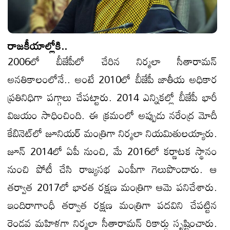
రాజకీయాల్లోకి..
2006లో బీజేపీలో చేరిన నిర్మలా సీతారామన్
అనతికాలంలోనే.. అంటే 2010లో బీజేపీ జాతీయ అధికార
ప్రతినిధిగా పగ్గాలు చేపట్టారు. 2014 ఎన్నికల్లో బీజేపీ భారీ
విజయం సాధించింది. ఈ క్రమంలో అప్పుడు నరేంద్ర మోదీ
కేబినెట్‌లో జూనియర్ మంత్రిగా నిర్మలా నియమితులయ్యారు.
జూన్ 2014లో ఏపీ నుంచి, మే 2016లో కర్ణాటక స్థానం
నుంచి పోటీ చేసి రాజ్యసభ ఎంపీగా గెలుపొందారు. ఆ
తర్వాత 2017లో భారత రక్షణ మంత్రిగా ఆమె పనిచేశారు.
ఇందిరాగాంధీ తర్వాత రక్షణ మంత్రిగా పదవిని చేపట్టిన
రెండవ మహిళగా నిర్మలా సీతారామన్‌ రికార్డు సృష్టించారు.