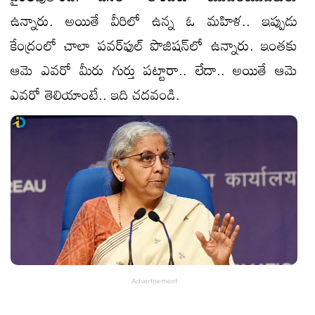
ఉన్నారు. అయితే వీరిలో ఉన్న ఓ మహిళ.. ఇప్పుడు
కేంద్రంలో చాలా పవర్‌ఫుల్‌ పొజిషన్‌లో ఉన్నారు. ఇంతకు
ఆమె ఎవరో మీరు గుర్తు పట్టారా.. లేదా.. అయితే ఆమె
ఎవరో తెలియాంటే.. ఇది చదవండి.