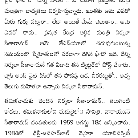
మంత్రిగా బాధ్యతలు నిర్వహిస్తున్నారు. ఇంతకు ఆమె ఎవరో
మీరు గుర్తు పట్టారా.. లేదా అయితే మేమే చెబుతాం.. ఆమె
ఎవరో కాదు.. ప్రస్తుత కేంద్ర ఆర్థిక మంత్రి నిర్మలా
సీతారామన్‌. ఆమె జేఎన్‌యూలో చదువుకుంటున్న
సమయంలో స్నేహితులతో సరదాగా దిగిన ఫొటో ఇది. దీన్ని
నిర్మలా సీతారామనే గత ఏడాది తన ట్విట్టర్‌లో పోస్ట్‌ చేశారు.
బ్లాక్‌ అండ్‌ వైట్‌ పిక్‌లో తన పొడవు జడ, చీరకట్టుతో.. అచ్చ
తెలుగు మహిళలా ఉన్నారు నిర్మలా సీతారామన్‌.
తమిళనాడుకు చెందిన నిర్మలా సీతారామన్‌.. తెలుగింటి
కోడలు. తమిళనాడులోని మధురైలోని సావిత్రి, నారాయణన్
సీతారామన్ దంపతులకు 1959 ఆగస్టు 18న జన్మించారు.
1984లో ఢిల్లీ-జవహర్‌లాల్ నెహ్రూ యూనివర్సిటీ