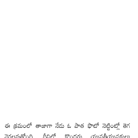
ఈ క్రమంలో తాజాగా నేడు ఓ పాత ఫొటో నెట్టింట్లో తెగ
వైరలవుతోంది. దీనిలో కొందరు యువతీయువకులు