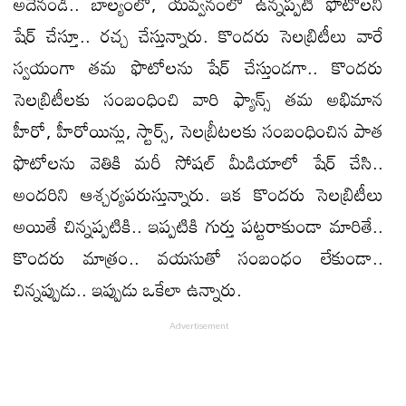
అదేనండి.. బాల్యంలో, యవ్వనంలో ఉన్నప్పటి ఫొటోలని
షేర్‌ చేస్తూ.. రచ్చ చేస్తున్నారు. కొందరు సెలబ్రిటీలు వారే
స్వయంగా తమ ఫొటోలను షేర్‌ చేస్తుండగా.. కొందరు
సెలబ్రిటీలకు సంబంధించి వారి ఫ్యాన్స్‌ తమ అభిమాన
హీరో, హీరోయిన్లు, స్టార్స్‌, సెలబ్రీటలకు సంబంధించిన పాత
ఫొటోలను వెతికి మరీ సోషల్‌ మీడియాలో షేర్‌ చేసి..
అందరిని ఆశ్చర్యపరుస్తున్నారు. ఇక కొందరు సెలబ్రిటీలు
అయితే చిన్నప్పటికి.. ఇప్పటికి గుర్తు పట్టరాకుండా మారితే..
కొందరు మాత్రం.. వయసుతో సంబంధం లేకుండా..
చిన్నప్పుడు.. ఇప్పుడు ఒకేలా ఉన్నారు.