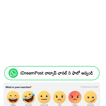
iDreamPost వాట్సాప్ ఛానల్ ని ఫాలో అవ్వండి