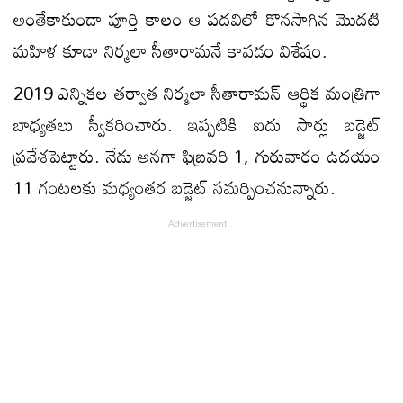
అంతేకాకుండా పూర్తి కాలం ఆ పదవిలో కొనసాగిన మొదటి
మహిళ కూడా నిర్మలా సీతారామనే కావడం విశేషం.
2019 ఎన్నికల తర్వాత నిర్మలా సీతారామన్‌ ఆర్థిక మంత్రిగా
బాధ్యతలు స్వీకరించారు. ఇప్పటికి ఐదు సార్లు బడ్జెట్‌
ప్రవేశపెట్టారు. నేడు అనగా ఫిబ్రవరి 1, గురువారం ఉదయం
11 గంటలకు మధ్యంతర బడ్జెట్‌ సమర్పించనున్నారు.