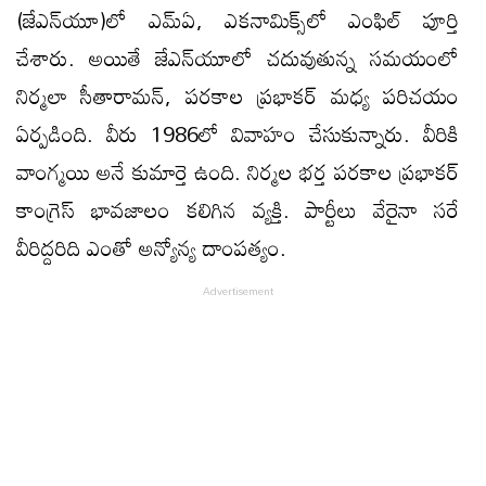
(జేఎన్‌యూ)లో ఎమ్‌ఏ, ఎకనామిక్స్‌లో ఎంఫిల్ పూర్తి
చేశారు. అయితే జేఎన్‌యూలో చదువుతున్న సమయంలో
నిర్మలా సీతారామన్‌, పరకాల ప్రభాకర్‌ మధ్య పరిచయం
ఏర్పడింది. వీరు 1986లో వివాహం చేసుకున్నారు. వీరికి
వాంగ్మయి అనే కుమార్తె ఉంది. నిర్మల భర్త పరకాల ప్రభాకర్
కాంగ్రెస్ భావజాలం కలిగిన వ్యక్తి. పార్టీలు వేరైనా సరే
వీరిద్దరిది ఎంతో అన్యోన్య దాంపత్యం.