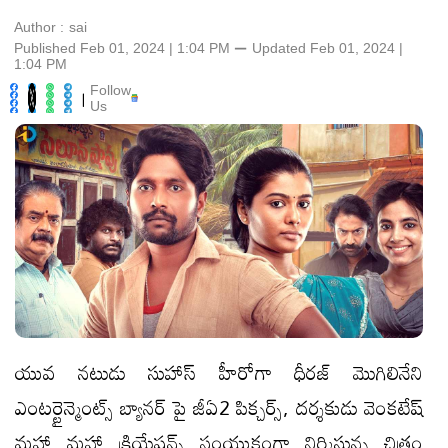
Author :
sai
Published Feb 01, 2024 | 1:04 PM
⚊
Updated
Feb 01, 2024 |
1:04 PM
Follow
|
Us
యువ నటుడు సుహాస్ హీరోగా ధీరజ్ మొగిలినేని
ఎంటర్టైన్మెంట్స్ బ్యానర్ పై జీఏ2 పిక్చర్స్, దర్శకుడు వెంకటేష్
మహా మహా క్రియేషన్స్ సంయుక్తంగా నిర్మిస్తున్న చిత్రం