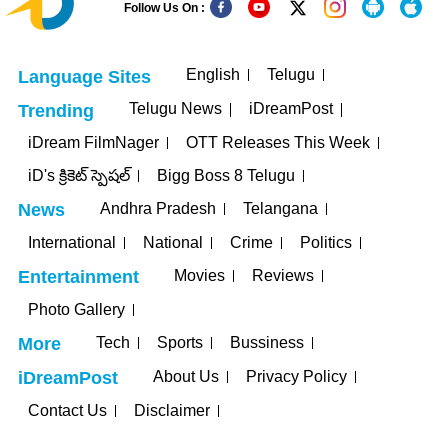
Follow Us On :
English
Telugu
Language Sites
Telugu News
iDreamPost
Trending
iDream FilmNager
OTT Releases This Week
iD's క్రికెట్ స్పెషల్
Bigg Boss 8 Telugu
Andhra Pradesh
Telangana
News
International
National
Crime
Politics
Movies
Reviews
Entertainment
Photo Gallery
Tech
Sports
Bussiness
More
About Us
Privacy Policy
iDreamPost
Contact Us
Disclaimer