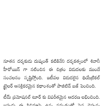
నూతన దర్శకుడు దుష్యంత్ కటికినేని దర్శకత్వంలో శివానీ
హీరోయిన్ గా నటించిన ఈ చిత్రం విడుదలకు ముందే
సంచలనం సృష్టిస్తోంది. ఇటీవల విడుదలైన థియేట్రికల్
ట్రైలర్ ఆసక్తికరమైన కథాంశంతో పాజిటివ్ బజ్ పెంచింది.
టీమ్ ప్రమోషనల్ టూర్ కు విపరీతమైన ఆదరణ లభించింది.
ఇప్పుడు ఈ సినిమాపై ఉన్న నమ్మకంతో పైన చెప్పున్న