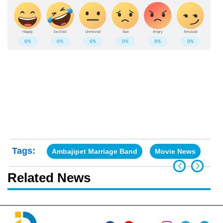
Tags:
Ambajipet Marriage Band
Movie News
Su
Related News