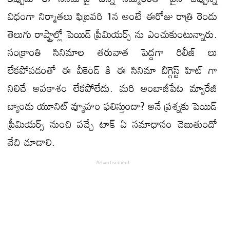
విధంగా నిర్మాతలు ఫిబ్రవరి 1న అంటే ఈరోజు రాత్రి రెండు
తెలుగు రాష్ట్రాల్లో పెయిడ్ ప్రీమియర్స్ ను ఎంచుకుంటున్నారు.
సంక్రాంతి సినిమాల తరువాత పెద్దగా రిలీజ్ లు
లేకపోవడంతో ఈ వీకెండ్ కి ఈ సినిమా బిగ్గెస్ట్ హిట్ గా
నిలిచే అవకాశం లేకపోలేదు. మరి అంబాజీపేట మ్యారేజి
బ్యాండు యూనిట్ వ్యూహం ఫలిస్తుందా? అనే ప్రశ్నకు పెయిడ్
ప్రీమియర్స్ నుంచి వచ్చే టాక్ ఏ సమాధానం చెబుతుందో
వేచి చూడాలి.