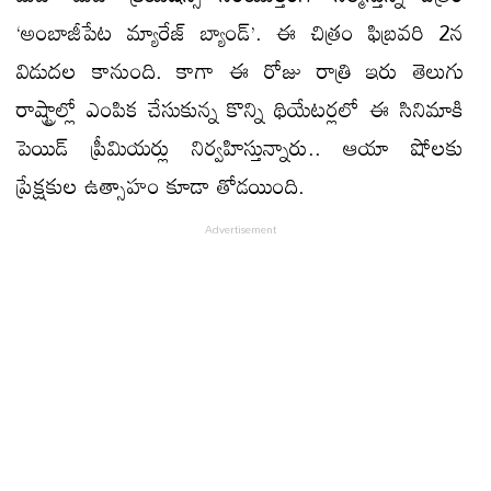
‘అంబాజీపేట మ్యారేజ్ బ్యాండ్’. ఈ చిత్రం ఫిబ్రవరి 2న
విడుదల కానుంది. కాగా ఈ రోజు రాత్రి ఇరు తెలుగు
రాష్ట్రాల్లో ఎంపిక చేసుకున్న కొన్ని థియేటర్లలో ఈ సినిమాకి
పెయిడ్ ప్రీమియర్లు నిర్వహిస్తున్నారు.. ఆయా షోలకు
ప్రేక్షకుల ఉత్సాహం కూడా తోడయింది.