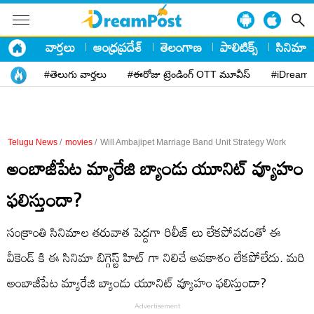
వార్తలు
ఆంధ్రప్రదేశ్
తెలంగాణ
పాలిటిక్స్
సినిమా
#తెలుగు వార్తలు
#ఈరోజు ట్రెండింగ్ OTT మూవీస్
#iDreamP
Telugu News
/
movies
/
Will Ambajipet Marriage Band Unit Strategy Work
అంబాజీపేట మ్యారేజి బ్యాండు యూనిట్ వ్యూహం
ఫలిస్తుందా?
సంక్రాంతి సినిమాల తరువాత పెద్దగా రిలీజ్ లు లేకపోవడంతో ఈ
వీకెండ్ కి ఈ సినిమా బిగ్గెస్ట్ హిట్ గా నిలిచే అవకాశం లేకపోలేదు. మరి
అంబాజీపేట మ్యారేజి బ్యాండు యూనిట్ వ్యూహం ఫలిస్తుందా?