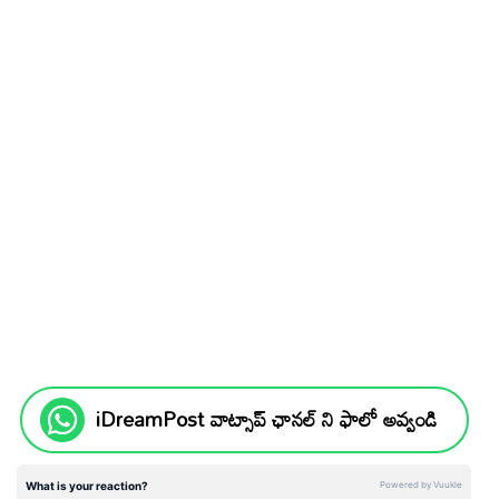
iDreamPost వాట్సాప్ ఛానల్ ని ఫాలో అవ్వండి