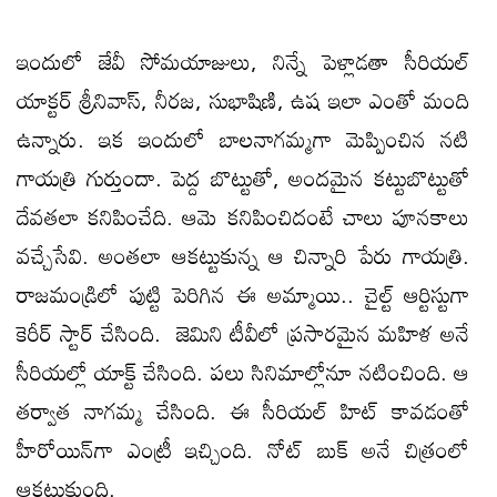
ఇందులో జేవీ సోమయాజులు, నిన్నే పెళ్లాడతా సీరియల్
యాక్టర్ శ్రీనివాస్, నీరజ, సుభాషిణి, ఉష ఇలా ఎంతో మంది
ఉన్నారు. ఇక ఇందులో బాలనాగమ్మగా మెప్పించిన నటి
గాయత్రి గుర్తుందా. పెద్ద బొట్టుతో, అందమైన కట్టుబొట్టుతో
దేవతలా కనిపించేది. ఆమె కనిపించిదంటే చాలు పూనకాలు
వచ్చేసేవి. అంతలా ఆకట్టుకున్న ఆ చిన్నారి పేరు గాయత్రి.
రాజమండ్రిలో పుట్టి పెరిగిన ఈ అమ్మాయి.. చైల్ట్ ఆర్టిస్టుగా
కెరీర్ స్టార్ చేసింది. జెమిని టీవీలో ప్రసారమైన మహిళ అనే
సీరియల్లో యాక్ట్ చేసింది. పలు సినిమాల్లోనూ నటించింది. ఆ
తర్వాత నాగమ్మ చేసింది. ఈ సీరియల్ హిట్ కావడంతో
హీరోయిన్‌గా ఎంట్రీ ఇచ్చింది. నోట్ బుక్ అనే చిత్రంలో
ఆకట్టుకుంది.