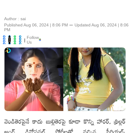
Author :
sai
Published Aug 06, 2024 | 8:06 PM
⚊
Updated
Aug 06, 2024 | 8:06
PM
Follow
|
Us
వెండితెరపైనే కాదు బుల్లితెరపై కూడా కొన్ని హారర్, థ్రిల్లర్
అండ్ డివోషనల్ స్టోరీలతో వచ్చిన సీరియల్స్