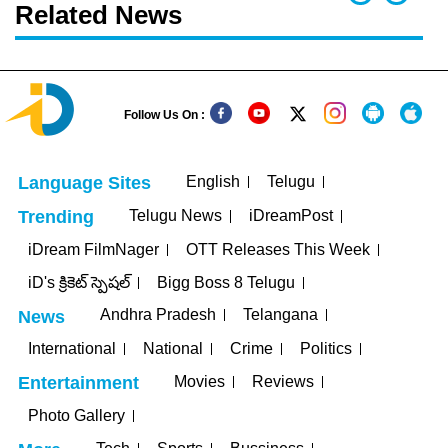
Related News
Follow Us On :
English
Telugu
Language Sites
Telugu News
iDreamPost
Trending
iDream FilmNager
OTT Releases This Week
iD's క్రికెట్ స్పెషల్
Bigg Boss 8 Telugu
Andhra Pradesh
Telangana
News
International
National
Crime
Politics
Movies
Reviews
Entertainment
Photo Gallery