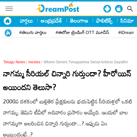
వార్తలు
ఆంధ్రప్రదేశ్
తెలంగాణ
పాలిటిక్స్
సినిమా
#తెలుగు వార్తలు
#ఈరోజు ట్రెండింగ్ OTT మూవీస్
#iDreamP
Telugu News
/
movies
/
Where Gemini Tvnagamma Serial Actress Gayathri
నాగమ్మ సీరియల్ చిన్నారి గుర్తుందా? హీరోయిన్
అయిందని తెలుసా?
2000వ దశకంలో బుల్లితెర ప్రేక్షకులను భయపెట్టిన సీరియళ్లలో ఒకటి
నాగమ్మ. జెమిని టీవీలో ఆదివారం ప్రసారం అయ్యేది. ఇందులో బాల
నాగమ్మగా అలరించిన చిన్నారి గుర్తుందా...? ఇప్పుడు ఏం
అయ్యిందంటే..?