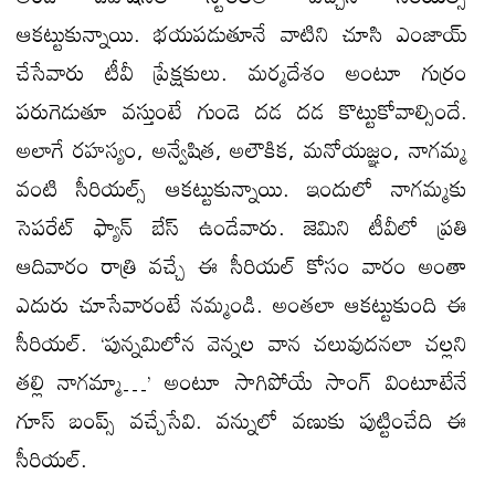
ఆకట్టుకున్నాయి. భయపడుతూనే వాటిని చూసి ఎంజాయ్
చేసేవారు టీవీ ప్రేక్షకులు. మర్మదేశం అంటూ గుర్రం
పరుగెడుతూ వస్తుంటే గుండె దడ దడ కొట్టుకోవాల్సిందే.
అలాగే రహస్యం, అన్వేషిత, అలౌకిక, మనోయజ్ఞం, నాగమ్మ
వంటి సీరియల్స్ ఆకట్టుకున్నాయి. ఇందులో నాగమ్మకు
సెపరేట్ ఫ్యాన్ బేస్ ఉండేవారు. జెమిని టీవీలో ప్రతి
ఆదివారం రాత్రి వచ్చే ఈ సీరియల్ కోసం వారం అంతా
ఎదురు చూసేవారంటే నమ్మండి. అంతలా ఆకట్టుకుంది ఈ
సీరియల్. ‘పున్నమిలోన వెన్నల వాన చలువుదనలా చల్లని
తల్లి నాగమ్మా…’ అంటూ సాగిపోయే సాంగ్ వింటూటేనే
గూస్ బంప్స్ వచ్చేసేవి. వన్నులో వణుకు పుట్టించేది ఈ
సీరియల్.