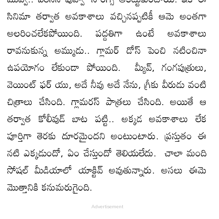
సినిమా తర్వాత అవకాశాలు వచ్చినప్పటికీ ఆమె అంతగా
అలరించలేకపోయింది. పద్దతిగా ఉంటే అవకాశాలు
రావనుకున్న అమ్ముడు.. గ్లామర్ డోస్ పెంచి నటించినా
ఉపయోగం లేకుండా పోయింది. మ్యీవ్, గంగపుత్రులు,
వెయింట్ ఫర్ యు, అదే నీవు అదే నేను, గ్రీకు వీరుడు వంటి
చిత్రాలు చేసింది. గ్లామరస్ పాత్రలు చేసింది. అయితే ఆ
తర్వాత కోలీవుడ్ బాట పట్టి.. అక్కడ అవకాశాలు లేక
పూర్తిగా తెరకు దూరమైందని అంటుంటారు. ప్రస్తుతం ఈ
నటి ఎక్కడుందో, ఏం చేస్తుందో తెలియలేదు. చాలా మంది
సోషల్ మీడియాలో యాక్టివ్ అవుతున్నారు. అసలు ఈమె
మొత్తానికి కనుమరుగైంది.