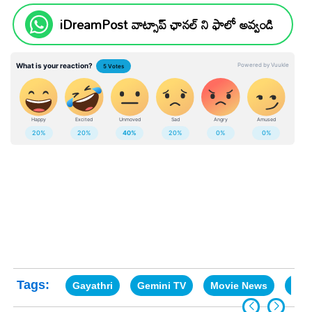
iDreamPost వాట్సాప్ ఛానల్ ని ఫాలో అవ్వండి
Tags:
Gayathri
Gemini TV
Movie News
Nag