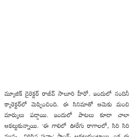
మ్యూజిక్ డైరెక్టర్ రాజీవ్ సాలూరి హీరో. ఇందులో నందినీ
క్యారెక్టర్‌లో మెప్పించింది. ఈ సినిమాతో ఆమెకు మంచి
మార్కులు పడ్డాయి. ఇందులో పాటలు కూడా చాలా
ఆకట్టుకున్నాయి. ‘ఈ గాలిలో ఊరేగు రాగాలలో, సిరి సిరి
మువ్వ.. విరిసిన పువ్వా’ సాంగ్స్ ఆకట్టుకుంటాయి. ఇక ఈ