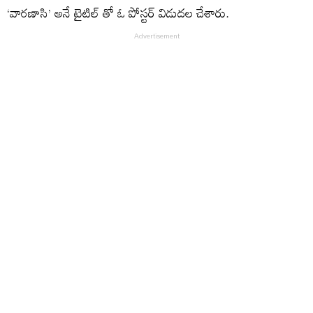
‘వార‌ణాసి’ అనే టైటిల్ తో ఓ పోస్ట‌ర్ విడుద‌ల చేశారు.