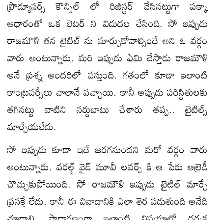
ప్రొడ్యూసర్స్ కౌన్సిల్ లో రిజిస్టర్ చేసినట్టుగా పక్కా
ఆధారంతో ఒక లెటర్ ని విడుదల చేసింది. సో ఇప్పుడు
రాజమౌళి తన టైటిల్ ను మార్చుకోవాల్సిందే అని ఓ వర్గం
వారు అంటున్నారు. మరి ఇప్పుడు ఏమి చేస్తాడు రాజమౌళి
అనే ప్రశ్న అందరిలో వస్తుంది. గతంలో కూడా ఇలాంటి
కాంట్రవర్సీలు చాలానే వచ్చాయి. కానీ అప్పుడు పరిస్థితులకు
తగినట్టు వాటిని సర్దుబాటు చేశారు తప్ప.. టైటిల్స్
మార్చేయలేదు.
సో ఇప్పుడు కూడా ఇదే జరగనుందని మరో వర్గం వారు
అంటున్నారు. వరల్డ్ వైడ్ మూవీ లవర్స్ కి ఆ పేరు ఆల్రెడీ
చొచ్చుకుపోయింది. సో రాజమౌళి ఇప్పుడు టైటిల్ మార్చే
ప్రసక్తే లేదు. కానీ ఈ వివాదానికి ఎలా తెర పడుతుంది అనేది
చూడాలి. సాధారణంగా ఇలాంటి విషయాల్లో దర్శక